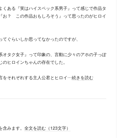
よくある『実はハイスペック系男子』って感じで作品タ
『お？ この作品おもしろそう』って思ったのがヒロイ
ってぐらいしか思ってなかったのですが、
系オタク女子』って印象の、言動に少々のアホの子っぽ
じのヒロインちゃんの存在でした。
言をそれぞれする主人公君とヒロイ…
続きを読む
を含みます。
全文を読む（
123
文字）