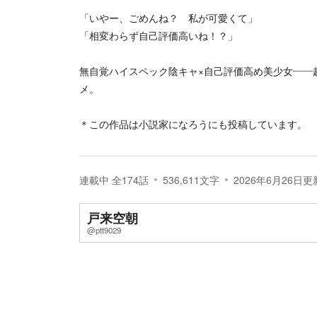
「いやー、ごめんね？ 私が可愛くて」
「相変わらず自己評価高いね！？」
無自覚ハイスペック陰キャ×自己評価高め美少女——
メ。
＊この作品は小説家になろうにも投稿しています。
連載中
全
174
話
536,611
文字
2026年6月26日
更
戸来空朝
@ptt9029