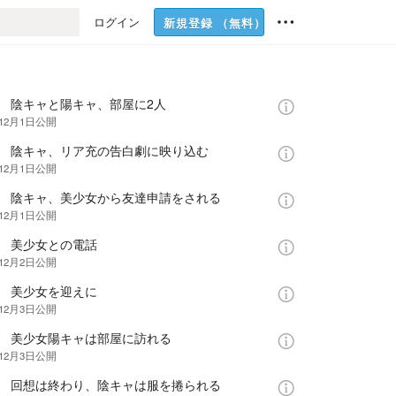
ログイン
新規登録
（無料）
話 陰キャと陽キャ、部屋に2人
年12月1日
公開
話 陰キャ、リア充の告白劇に映り込む
年12月1日
公開
話 陰キャ、美少女から友達申請をされる
年12月1日
公開
話 美少女との電話
年12月2日
公開
話 美少女を迎えに
年12月3日
公開
話 美少女陽キャは部屋に訪れる
年12月3日
公開
話 回想は終わり、陰キャは服を捲られる