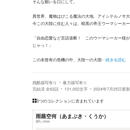
そんな願いを口にして。
異世界、魔物はびこる魔法の大地、アイシテルノサ大
今この大陸に住む人々は、暗黒の帝王ウーマシーカー
「自由恋愛など言語道断！ このウーマシーカー様が
じゃっ！」
この未曾有の危機の中、大陸一の大国
…続きを読む
残酷描写有り
暴力描写有り
完結済
全
62
話
131,002
文字
2024年7月25日
更新
3つのコレクションに含まれています
雨蕗空何（あまぶき・くうか）
@k_icker