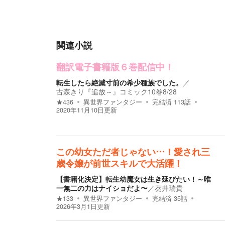
関連小説
翻訳電子書籍版６巻配信中！
転生したら絶滅寸前の希少種族でした。
／
古森きり『追放～』コミック10巻8/28
★
436
異世界ファンタジー
完結済
113
話
2020年11月10日
更新
この幼女ただ者じゃない…！愛され三
歳令嬢が前世スキルで大活躍！
【書籍化決定】転生幼魔女は生き延びたい！～唯
一無二の力はナイショだよ〜
／
葵井瑞貴
★
133
異世界ファンタジー
完結済
35
話
2026年3月1日
更新