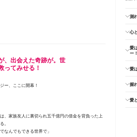
測
心
愛
ー
が、出会えた奇跡が。世
救ってみせる！
愛
握
ジー、ここに開幕！
愛
は、家族友人に裏切られ五千億円の借金を背負った上
る。
でなんでもできる世界で」