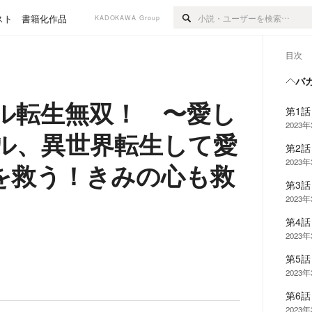
スト
書籍化作品
KADOKAWA Group
目次
バ
ル転生無双！ 〜愛し
第1
2023
ル、異世界転生して愛
第2
2023
を救う！きみの心も救
第3
2023
第4
2023
第5
2023
第6
2023