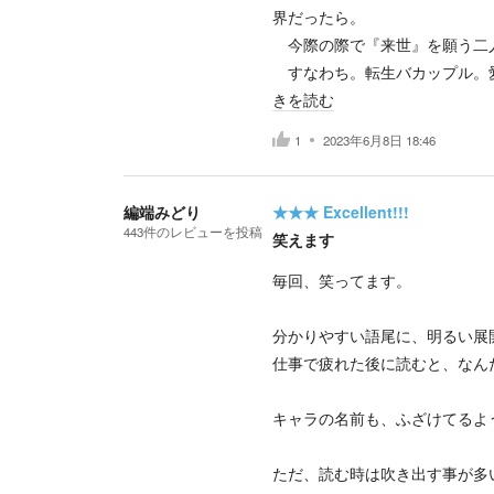
界だったら。
今際の際で『来世』を願う二
すなわち。転生バカップル。愛
きを読む
1
2023年6月8日 18:46
編端みどり
★★★
Excellent!!!
443
件の
レビューを投稿
笑えます
毎回、笑ってます。
分かりやすい語尾に、明るい展
仕事で疲れた後に読むと、なん
キャラの名前も、ふざけてるよ
ただ、読む時は吹き出す事が多