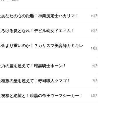
れあなたの心の距離！神業測定士ハカリマ！
10話
とろける炎となれ！デビル幼女ドエィム！
10話
は金より重いのか！？カリスマ美容師カミキレ
11話
！
は力の差を超えて！暗黒騎士ホーン！
6話
れ種族の壁を超えて！寿司職人ツマゴ！
7話
と祝福と絶望と！暗黒の帝王ウーマシーカー！
12話