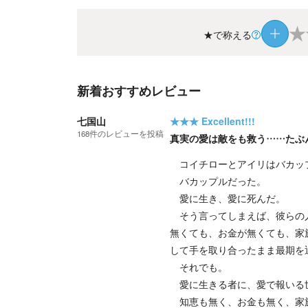
★
★で称える
新着おすすめレビュー
七国山
★★★
Excellent!!!
168
件の
レビューを投稿
真実の愛は敵をも救う……たぶ
コイチローとアイリはバカッ
バカップルだった。
愛に生き、愛に死んだ。
そう言ってしまえば、彼らの人
無くても、お金が無くても、家
して手を取り合ったまま最期を
それでも。
愛に生きる者に、愛で報いる
知恵も無く、お金も無く、家族