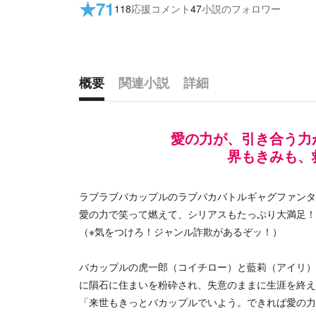
★
71
118
応援コメント
47
小説のフォロワー
概要
関連小説
詳細
概要
愛の力が、引き合う力
界もきみも、
ラブラブバカップルのラブバカバトルギャグファンタ
愛の力で笑って燃えて、シリアスもたっぷり大満足！
（※気をつけろ！ジャンル詐欺があるぞッ！）
バカップルの虎一郎（コイチロー）と藍莉（アイリ）
に隕石に住まいを粉砕され、失意のままに生涯を終え
「来世もきっとバカップルでいよう。できれば愛の力