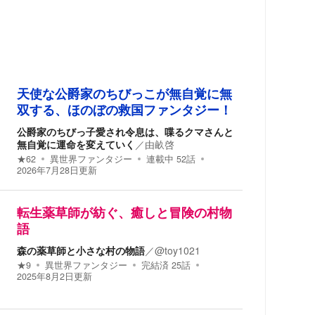
天使な公爵家のちびっこが無自覚に無
双する、ほのぼの救国ファンタジー！
公爵家のちびっ子愛され令息は、喋るクマさんと
無自覚に運命を変えていく
／
由畝啓
★
62
異世界ファンタジー
連載中
52
話
2026年7月28日
更新
転生薬草師が紡ぐ、癒しと冒険の村物
語
森の薬草師と小さな村の物語
／
@toy1021
★
9
異世界ファンタジー
完結済
25
話
2025年8月2日
更新