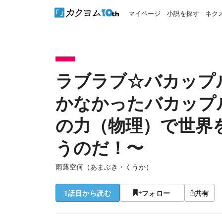
マイページ
小説を探す
ネク
ラブラブ☆バカップ
かなかったバカップ
の力（物理）で世界
うのだ！〜
雨蕗空何（あまぶき・くうか）
1話目から読む
フォロー
共有