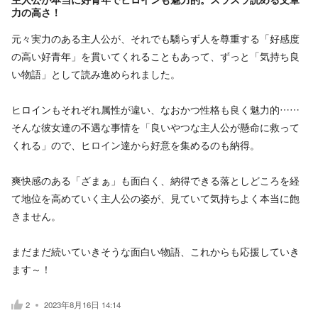
力の高さ！
元々実力のある主人公が、それでも驕らず人を尊重する「好感度
の高い好青年」を貫いてくれることもあって、ずっと「気持ち良
い物語」として読み進められました。
ヒロインもそれぞれ属性が違い、なおかつ性格も良く魅力的……
そんな彼女達の不遇な事情を「良いやつな主人公が懸命に救って
くれる」ので、ヒロイン達から好意を集めるのも納得。
爽快感のある「ざまぁ」も面白く、納得できる落としどころを経
て地位を高めていく主人公の姿が、見ていて気持ちよく本当に飽
きません。
まだまだ続いていきそうな面白い物語、これからも応援していき
ます～！
2
2023年8月16日 14:14