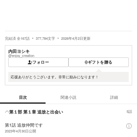
完結済
全
167
話
377,784
文字
2026年4月2日
更新
内田ヨシキ
@enjoy_creation
フォロー
ギフトを贈る
応援ありがとうございます。非常に励みになります！
目次
関連小説
詳細
目次
第１部 第１章 追放と出会い
5話
第1話 追放仲間です
2023年4月30日
公開