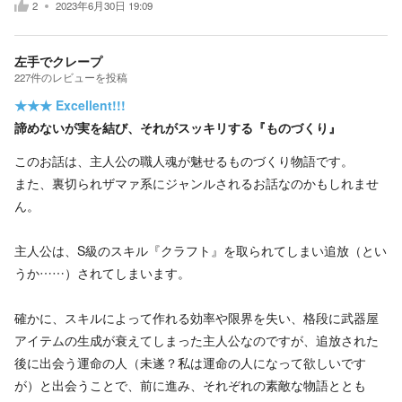
2
2023年6月30日 19:09
左手でクレープ
227
件の
レビューを投稿
★★★
Excellent!!!
諦めないが実を結び、それがスッキリする『ものづくり』
このお話は、主人公の職人魂が魅せるものづくり物語です。
また、裏切られザマァ系にジャンルされるお話なのかもしれませ
ん。
主人公は、S級のスキル『クラフト』を取られてしまい追放（とい
うか……）されてしまいます。
確かに、スキルによって作れる効率や限界を失い、格段に武器屋
アイテムの生成が衰えてしまった主人公なのですが、追放された
後に出会う運命の人（未遂？私は運命の人になって欲しいです
が）と出会うことで、前に進み、それぞれの素敵な物語ととも