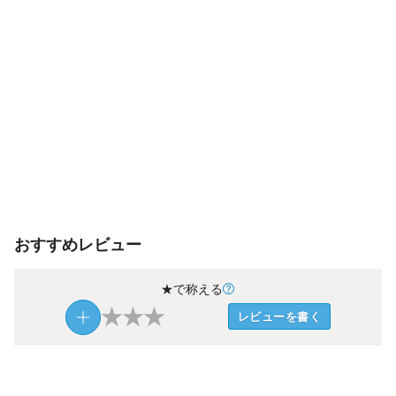
おすすめレビュー
★で称える
★
★
★
レビューを書く