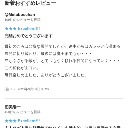
新着おすすめレビュー
@Metabocchan
109
件の
レビューを投稿
★★★
Excellent!!!
完結おめでとうございます
最初のころは悲惨な展開でしたが、途中からはガラッと心温まる
展開に切り替わり、最後には魔王までもが・・・
立ちふさがる敵が、とてつもなく頼れる仲間になっていく・・・
この変化が面白い。
毎日楽しめました、ありがとうございました。
1
2023年9月18日 08:20
初美陽一
450
件の
レビューを投稿
★★★
Excellent!!!
主人公が本当に好青年でヒロインも魅力的。スラスラ読める文章