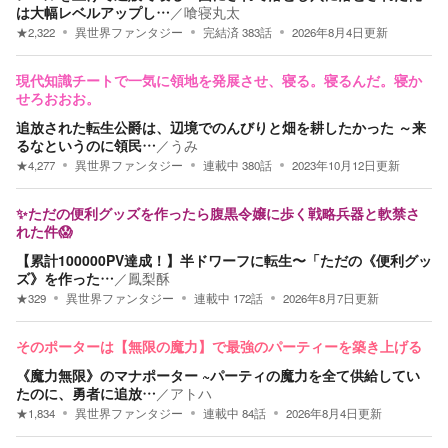
は大幅レベルアップし…
／
喰寝丸太
★
2,322
異世界ファンタジー
完結済
383
話
2026年8月4日
更新
現代知識チートで一気に領地を発展させ、寝る。寝るんだ。寝か
せろおおお。
追放された転生公爵は、辺境でのんびりと畑を耕したかった ～来
るなというのに領民…
／
うみ
★
4,277
異世界ファンタジー
連載中
380
話
2023年10月12日
更新
✨ただの便利グッズを作ったら腹黒令嬢に歩く戦略兵器と軟禁さ
れた件😱
【累計100000PV達成！】半ドワーフに転生〜「ただの《便利グッ
ズ》を作った…
／
鳳梨酥
★
329
異世界ファンタジー
連載中
172
話
2026年8月7日
更新
そのポーターは【無限の魔力】で最強のパーティーを築き上げる
《魔力無限》のマナポーター ~パーティの魔力を全て供給してい
たのに、勇者に追放…
／
アトハ
★
1,834
異世界ファンタジー
連載中
84
話
2026年8月4日
更新