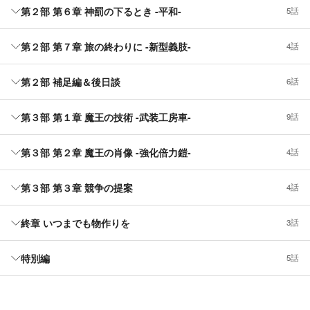
第２部 第６章 神罰の下るとき -平和-
5話
第２部 第７章 旅の終わりに -新型義肢-
4話
第２部 補足編＆後日談
6話
第３部 第１章 魔王の技術 -武装工房車-
9話
第３部 第２章 魔王の肖像 -強化倍力鎧-
4話
第３部 第３章 競争の提案
4話
終章 いつまでも物作りを
3話
特別編
5話