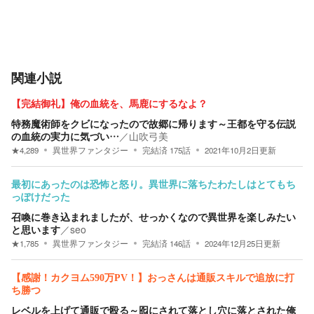
関連小説
【完結御礼】俺の血統を、馬鹿にするなよ？
特務魔術師をクビになったので故郷に帰ります～王都を守る伝説
の血統の実力に気づい…
／
山吹弓美
★
4,289
異世界ファンタジー
完結済
175
話
2021年10月2日
更新
最初にあったのは恐怖と怒り。異世界に落ちたわたしはとてもち
っぽけだった
召喚に巻き込まれましたが、せっかくなので異世界を楽しみたい
と思います
／
seo
★
1,785
異世界ファンタジー
完結済
146
話
2024年12月25日
更新
【感謝！カクヨム590万PV！】おっさんは通販スキルで追放に打
ち勝つ
レベルを上げて通販で殴る～囮にされて落とし穴に落とされた俺