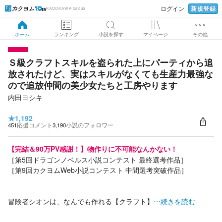
新規登録
ログイン
KADOKAWA Group
ホーム
ランキング
小説を探す
マイページ
その他
Ｓ級クラフトスキルを盗られた上にパーティから追
放されたけど、実はスキルがなくても生産力最強な
ので追放仲間の美少女たちと工房やります
内田ヨシキ
★
1,192
451
応援コメント
3,190
小説のフォロワー
【完結＆90万PV感謝！】物作りに不可能なんかない！
［第5回ドラゴンノベルス小説コンテスト 最終選考作品］
［第9回カクヨムWeb小説コンテスト 中間選考突破作品］
冒険者シオンは、なんでも作れる【クラフト】
…続きを読む