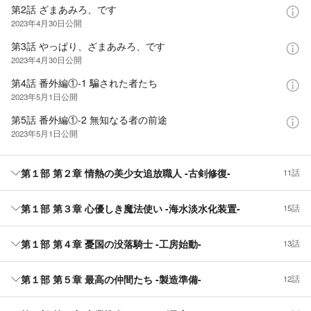
第2話 ざまあみろ、です
2023年4月30日
公開
第3話 やっぱり、ざまあみろ、です
2023年4月30日
公開
第4話 番外編①-1 騙された者たち
2023年5月1日
公開
第5話 番外編①-2 無知なる者の前途
2023年5月1日
公開
第１部 第２章 情熱の美少女追放職人 -古剣修復-
11話
第１部 第３章 心優しき魔法使い -海水淡水化装置-
15話
第１部 第４章 憂国の没落騎士 -工房始動-
13話
第１部 第５章 最高の仲間たち -製造準備-
12話