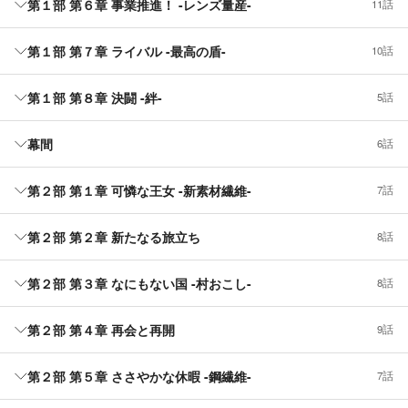
第１部 第６章 事業推進！ -レンズ量産-
11話
第１部 第７章 ライバル -最高の盾-
10話
第１部 第８章 決闘 -絆-
5話
幕間
6話
第２部 第１章 可憐な王女 -新素材繊維-
7話
第２部 第２章 新たなる旅立ち
8話
第２部 第３章 なにもない国 -村おこし-
8話
第２部 第４章 再会と再開
9話
第２部 第５章 ささやかな休暇 -鋼繊維-
7話