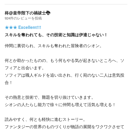
柊@皇帝陛下の禍祓士🐉
924
件の
レビューを投稿
★★★
Excellent!!!
スキルを奪われても、その技術と知識は伊達じゃない！
仲間に裏切られ、スキルも奪われた冒険者のシオン。
何とか助かったものの、もう何もやる気が起きないところへ、ソ
フィアと出会います。
ソフィアは職人ギルドを追い出され、行く宛のない二人は意気投
合！
その熱意と技術で、難題を切り抜けていきます。
シオンの人たらし能力で徐々に仲間も増えて活気も増える！
読みやすく、何とも軽快に進むストーリー。
ファンタジーの世界のものづくりが物語の展開をワクワクさせて