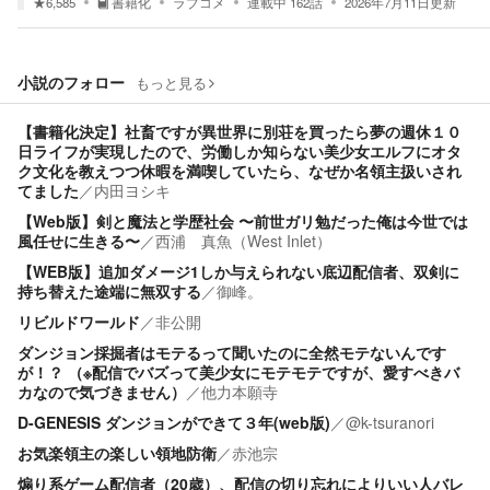
★
6,585
書籍化
ラブコメ
連載中
162
話
2026年7月11日
更新
小説のフォロー
もっと見る
【書籍化決定】社畜ですが異世界に別荘を買ったら夢の週休１０
日ライフが実現したので、労働しか知らない美少女エルフにオタ
ク文化を教えつつ休暇を満喫していたら、なぜか名領主扱いされ
てました
／
内田ヨシキ
【Web版】剣と魔法と学歴社会 〜前世ガリ勉だった俺は今世では
風任せに生きる〜
／
西浦 真魚（West Inlet）
【WEB版】追加ダメージ1しか与えられない底辺配信者、双剣に
持ち替えた途端に無双する
／
御峰。
リビルドワールド
／
非公開
ダンジョン採掘者はモテるって聞いたのに全然モテないんです
が！？ （※配信でバズって美少女にモテモテですが、愛すべきバ
カなので気づきません）
／
他力本願寺
D-GENESIS ダンジョンができて３年(web版)
／
@k-tsuranori
お気楽領主の楽しい領地防衛
／
赤池宗
煽り系ゲーム配信者（20歳）、配信の切り忘れによりいい人バレ