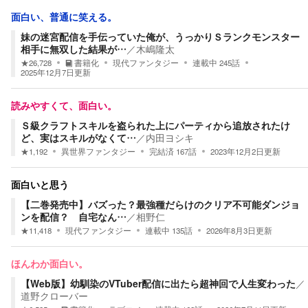
面白い、普通に笑える。
妹の迷宮配信を手伝っていた俺が、うっかりＳランクモンスター
相手に無双した結果が…
／
木嶋隆太
★
26,728
書籍化
現代ファンタジー
連載中
245
話
2025年12月7日
更新
読みやすくて、面白い。
Ｓ級クラフトスキルを盗られた上にパーティから追放されたけ
ど、実はスキルがなくて…
／
内田ヨシキ
★
1,192
異世界ファンタジー
完結済
167
話
2023年12月2日
更新
面白いと思う
【二巻発売中】バズった？最強種だらけのクリア不可能ダンジョ
ンを配信？ 自宅なん…
／
相野仁
★
11,418
現代ファンタジー
連載中
135
話
2026年8月3日
更新
ほんわか面白い。
【Web版】幼馴染のVTuber配信に出たら超神回で人生変わった
／
道野クローバー