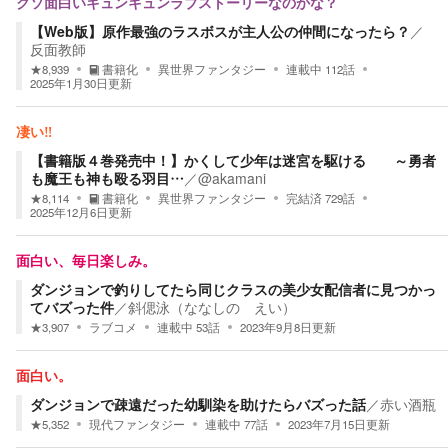
クソ面白いキュンキュンラブストーリーなのかな？
【Web版】原作最強のラスボスが主人公の仲間になったら？
／
反面教師
★
8,939
書籍化
異世界ファンタジー
連載中
112
話
2025年1月30日
更新
凄い‼︎
【書籍版４巻発売中！】かくして少年は迷宮を駆ける ～勇者
も魔王も神も殴る羽目…
／
@akamani
★
8,114
書籍化
異世界ファンタジー
完結済
729
話
2025年12月6日
更新
面白い、毎日楽しみ。
ダンジョンで釣りしてたら同じクラスの美少女配信者に見つかっ
てバズった件
／
斜偲泳（ななしの えい）
★
3,907
ラブコメ
連載中
53
話
2023年9月8日
更新
面白い。
ダンジョンで疎遠だった幼馴染を助けたらバズった話
／
赤い酒瓶
★
5,352
現代ファンタジー
連載中
77
話
2023年7月15日
更新