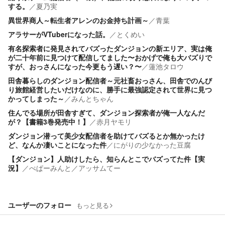
する。
／
夏乃実
異世界商人～転生者アレンのお金持ち計画～
／
青葉
アラサーがVTuberになった話。
／
とくめい
有名探索者に発見されてバズったダンジョンの新エリア、実は俺
が二十年前に見つけて配信してました〜おかげで俺も大バズりで
すが、おっさんになった今更もう遅い？〜
／
蓮池タロウ
田舎暮らしのダンジョン配信者～元社畜おっさん、田舎でのんび
り旅館経営したいだけなのに、勝手に最強認定されて世界に見つ
かってしまった～
／
みんとちゃん
住んでる場所が田舎すぎて、ダンジョン探索者が俺一人なんだ
が？【書籍3巻発売中！】
／
赤月ヤモリ
ダンジョン潜って美少女配信者を助けてバズるとか無かったけ
ど、なんか凄いことになった件
／
にがりの少なかった豆腐
【ダンジョン】人助けしたら、知らんとこでバズってた件【実
況】
／
ぺぱーみんと／アッサムてー
ユーザーのフォロー
もっと見る