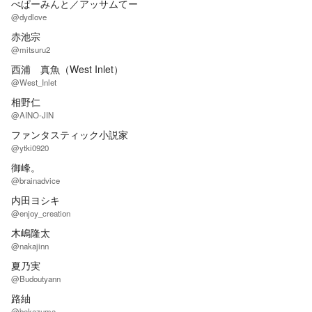
ぺぱーみんと／アッサムてー
@dydlove
赤池宗
@mitsuru2
西浦 真魚（West Inlet）
@West_Inlet
相野仁
@AINO-JIN
ファンタスティック小説家
@ytki0920
御峰。
@brainadvice
内田ヨシキ
@enjoy_creation
木嶋隆太
@nakajinn
夏乃実
@Budoutyann
路紬
@bakazuma