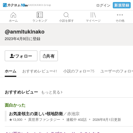
新規登録
ログイン
KADOKAWA Group
ホーム
ランキング
小説を探す
マイページ
その他
@anmitukinako
2023年4月9日
に登録
フォロー
共有
ホーム
おすすめレビュー
41
小説のフォロー
75
ユーザーのフォロ
おすすめレビュー
もっと見る
面白かった
お気楽領主の楽しい領地防衛
／
赤池宗
★
13,000
異世界ファンタジー
連載中
402
話
2026年8月1日
更新