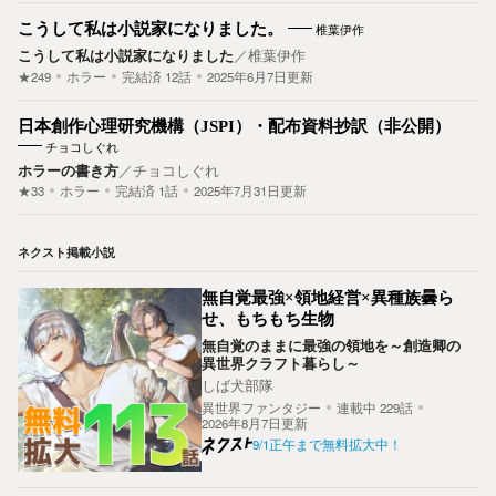
こうして私は小説家になりました。
椎葉伊作
こうして私は小説家になりました
／
椎葉伊作
★249
ホラー
完結済
12
話
2025年6月7日更新
日本創作心理研究機構（JSPI）・配布資料抄訳（非公開）
チョコしぐれ
ホラーの書き方
／
チョコしぐれ
★33
ホラー
完結済
1
話
2025年7月31日更新
ネクスト掲載小説
無自覚最強×領地経営×異種族曇ら
せ、もちもち生物
無自覚のままに最強の領地を～創造卿の
異世界クラフト暮らし～
しば犬部隊
異世界ファンタジー
連載中
229
話
2026年8月7日更新
9/1正午まで無料拡大中！