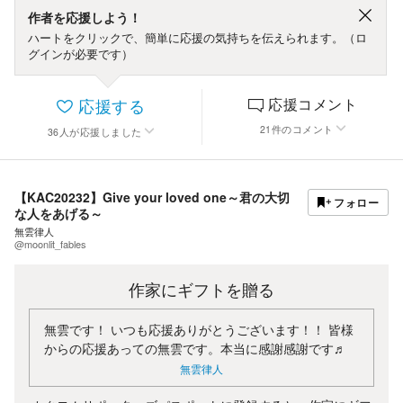
作者を応援しよう！
ハートをクリックで、簡単に応援の気持ちを伝えられます。（ロ
グインが必要です）
応援する
応援コメント
21
件
のコメント
36
人
が応援しました
【KAC20232】Give your loved one～君の大切
フォロー
な人をあげる～
無雲律人
@moonlit_fables
作家にギフトを贈る
無雲です！ いつも応援ありがとうございます！！ 皆様
からの応援あっての無雲です。本当に感謝感謝です♬
無雲律人