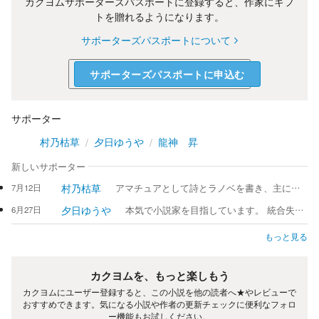
カクヨムサポーターズパスポートに登録すると、作家にギフ
トを贈れるようになります。
サポーターズパスポートについて
サポーターズパスポートに申込む
サポーター
村乃枯草
夕日ゆうや
龍神 昇
新しいサポーター
村乃枯草
7月12日
アマチュアとして詩とラノベを書き、主に「カクヨム」で活動。二十年以上正社員勤務を続ける一方、精神科で不安定さと誇大妄想を露見させる、二重見当識に近い状態。書き物も、端正な作品と、崩れた病状の吐露と、両極端に別れます。
夕日ゆうや
6月27日
本気で小説家を目指しています。 統合失調症の持病持ちですが、寛解し今できる精一杯のことをします。よろしくお願いします。また趣味でプラモデルや粘土細工、アニメ鑑賞、映画鑑賞、プログラミング、音楽鑑賞などなどをしています。イラストの練習や音楽も勉強したいと考えています。 一時期AIイラストは使用していました。それ以外でAIは100%使っておりません。
もっと見る
カクヨムを、もっと楽しもう
カクヨムにユーザー登録すると、この小説を他の読者へ★やレビューで
おすすめできます。気になる小説や作者の更新チェックに便利なフォロ
ー機能もお試しください。