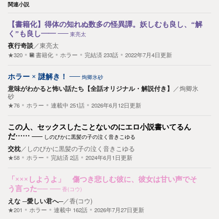
関連小説
【書籍化】得体の知れぬ数多の怪異譚。妖しむも良し、“解
く”も良し――
東亮太
夜行奇談
／
東亮太
★320
書籍化
ホラー
完結済
233
話
2022年7月4日更新
ホラー × 謎解き！
㶷卿氷砂
意味がわかると怖い話たち【全話オリジナル・解説付き】
／
㶷卿氷
砂
★76
ホラー
連載中
251
話
2026年6月12日更新
この人、セックスしたことないのにエロ小説書いてるん
だ……
しのびかに黒髪の子の泣く音きこゆる
交枕
／
しのびかに黒髪の子の泣く音きこゆる
★58
ホラー
完結済
2
話
2024年6月1日更新
「×××しようよ」 傷つき悲しむ彼に、彼女は甘い声でそ
う言った──
香(コウ)
えな ─愛しい君へ─
／
香(コウ)
★201
ホラー
連載中
162
話
2026年7月27日更新