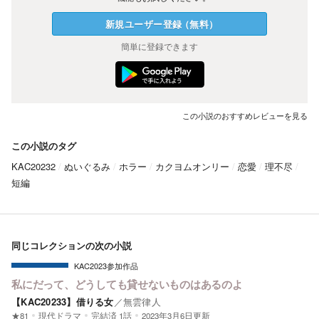
新規ユーザー
登録
（
無料
）
簡単に登録できます
この小説のおすすめレビューを見る
この小説のタグ
KAC20232
ぬいぐるみ
ホラー
カクヨムオンリー
恋愛
理不尽
短編
同じコレクションの次の小説
KAC2023参加作品
私にだって、どうしても貸せないものはあるのよ
【KAC20233】借りる女
／
無雲律人
★81
現代ドラマ
完結済
1話
2023年3月6日更新