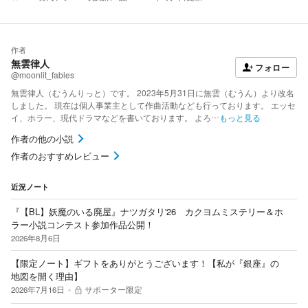
作者
無雲律人
フォロー
@moonlit_fables
無雲律人（むうんりっと）です。 2023年5月31日に無雲（むうん）より改名
しました。 現在は個人事業主として作曲活動なども行っております。 エッセ
イ、ホラー、現代ドラマなどを書いております。 よろ…
もっと見る
作者の他の小説
作者のおすすめレビュー
近況ノート
『【BL】妖魔のいる廃屋』ナツガタリ'26 カクヨムミステリー＆ホ
ラー小説コンテスト参加作品公開！
2026年8月6日
【限定ノート】ギフトをありがとうございます！【私が『銀座』の
地図を開く理由】
2026年7月16日
サポーター限定