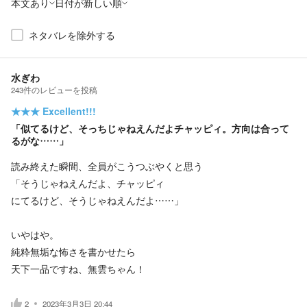
本文あり
日付が新しい順
ネタバレを除外する
水ぎわ
243
件の
レビューを投稿
★★★
Excellent!!!
「似てるけど、そっちじゃねえんだよチャッピィ。方向は合って
るがな……」
読み終えた瞬間、全員がこうつぶやくと思う
「そうじゃねえんだよ、チャッピィ
にてるけど、そうじゃねえんだよ……」
いやはや。
純粋無垢な怖さを書かせたら
天下一品ですね、無雲ちゃん！
2
2023年3月3日 20:44