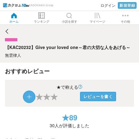
新規登録
ログイン
KADOKAWA Group
【KAC20232】Give your loved one～君の大切な人をあげ
る～
ホーム
ランキング
小説を探す
マイページ
その他
【KAC20232】Give your loved one～君の大切な人をあげる～
無雲律人
おすすめレビュー
★で称える
★
★
★
レビューを書く
★
89
30
人が評価しました