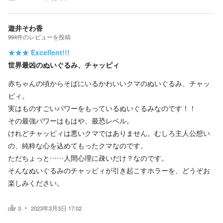
遊井そわ香
994
件の
レビューを投稿
★★★
Excellent!!!
世界最凶のぬいぐるみ、チャッピィ
赤ちゃんの頃からそばにいるかわいいクマのぬいぐるみ、チャッ
ピィ。
実はものすごいパワーをもっているぬいぐるみなのです！！
その最強パワーはもはや、最恐レベル。
けれどチャッピィは悪いクマではありません。むしろ主人公想い
の、純粋な心を込めてもったクマなのです。
ただちょっと……人間心理に疎いだけ？なのです。
そんなぬいぐるみのチャッピィが引き起こすホラーを、どうぞお
楽しみください。
3
2023年3月3日 17:02