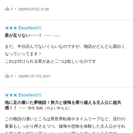
3
2023年2月3日 21:28
★★★
Excellent!!!
星が足りない……！
------
まだ、半分読んでないくらいなのですが、物語がどんどん面白く
なっていってます！
これは付けられる星があと二つは欲しいものです
3
2023年1月17日 23:01
★★★
Excellent!!!
地に足の着いた夢物語！努力と後悔を乗り越える主人公に超共
感！！
弥生 知枝（やよい🌸ちえ）
この物語の凄いところは異世界転移やタイムリープなど、流行の
要素もしっかり押さえつつ、後悔や恐怖を体験した主人公がそれ