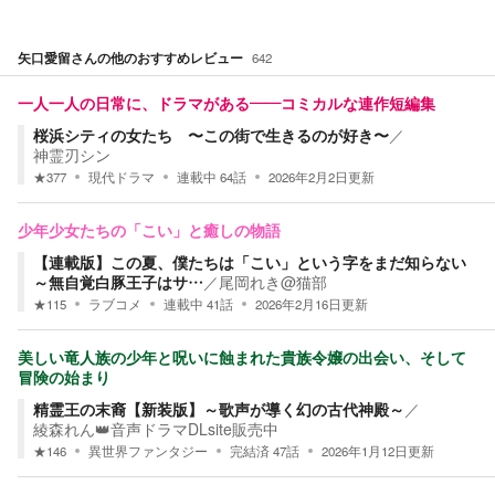
矢口愛留
さんの他のおすすめレビュー
642
一人一人の日常に、ドラマがある――コミカルな連作短編集
桜浜シティの女たち 〜この街で生きるのが好き〜
／
神霊刃シン
★
377
現代ドラマ
連載中
64
話
2026年2月2日
更新
少年少女たちの「こい」と癒しの物語
【連載版】この夏、僕たちは「こい」という字をまだ知らない
～無自覚白豚王子はサ…
／
尾岡れき@猫部
★
115
ラブコメ
連載中
41
話
2026年2月16日
更新
美しい竜人族の少年と呪いに蝕まれた貴族令嬢の出会い、そして
冒険の始まり
精霊王の末裔【新装版】～歌声が導く幻の古代神殿～
／
綾森れん👑音声ドラマDLsite販売中
★
146
異世界ファンタジー
完結済
47
話
2026年1月12日
更新