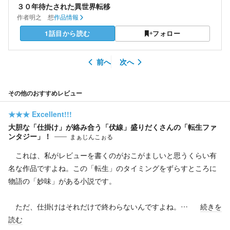
３０年待たされた異世界転移
作者
明之 想
作品情報
1話目から読む
フォロー
前へ
次へ
その他のおすすめレビュー
★★★
Excellent!!!
大胆な「仕掛け」が絡み合う「伏線」盛りだくさんの「転生ファ
ンタジー」！
まぁじんこぉる
これは、私がレビューを書くのがおこがましいと思うくらい有
名な作品ですよね。この「転生」のタイミングをずらすところに
物語の「妙味」がある小説です。
ただ、仕掛けはそれだけで終わらないんですよね。…
続きを
読む