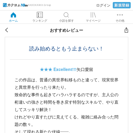
新規登録
ログイン
KADOKAWA Group
ホーム
ランキング
小説を探す
マイページ
その他
おすすめレビュー
読み始めるともう止まらない！
★★★
Excellent!!!
矢口愛留
この作品は、普通の異世界転移ものと違って、現実世界
と異世界を行ったり来たり。
致命的な事件も起きてハラハラするのですが、主人公の
桁違いの強さと時間を巻き戻す特別なスキルで、やり直
してスッキリ解決！
けれどやり直すたびに見えてくる、複雑に絡み合った問
題の数々。
そして現れる新たな伏線――。