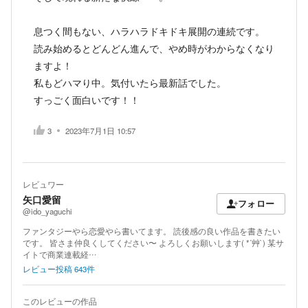
息つく間もない、ハラハラドキドキ展開の連続です。
読み始めるとどんどん進んで、やめ時がわからなくなり
ますよ！
私もどハマり中。気付いたら最新話でした。
すっごく面白いです！！
3
2023年7月1日 10:57
レビュワー
矢口愛留
フォロー
@ido_yaguchi
ファンタジーやら恋愛やら書いてます。 読後感の良い作品を書きたい
です。 皆さま仲良くしてください〜 よろしくお願いします( *´艸`) 某サ
イトで商業連載経…
レビュー投稿
643
件
このレビューの作品