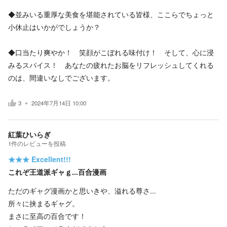
◆並みいる重厚な美食を堪能されている皆様、ここらでちょっと
小休止はいかがでしょうか？
◆口当たり爽やか！ 笑顔がこぼれる味付け！ そして、心に浸
みるスパイス！ あなたの疲れたお脳をリフレッシュしてくれる
のは、間違いなしでございます。
3
2024年7月14日 10:00
紅葉ひいらぎ
1
件の
レビューを投稿
★★★
Excellent!!!
これぞ王道派ギャｇ...百合漫画
ただのギャグ漫画かと思いきや、溢れる尊さ...
所々に挟まるギャグ。
まさに至高の百合です！