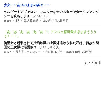
少女……ありのままの姿で……
ヘルゲートアヴァロン ～エッチなモンスターでダークファンタ
ジーを攻略します～
／
神谷モロ
★
266
SF
完結済
66
話
2025年11月30日
更新
「あ゛あ゛あ゛あ゛あ゛あ゛！ アンジェ様可愛すぎますううう
う！！！」
偽聖女と断罪されて婚約破棄の上国外追放された私は、何故か隣
国の王女様に溺愛され…
／
ひっちゃん
★
937
異世界ファンタジー
完結済
161
話
2025年12月12日
更新
もっと見る