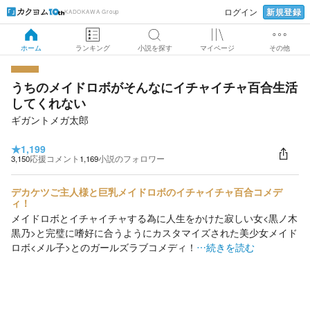
新規登録
ログイン
KADOKAWA Group
ホーム
ランキング
小説を探す
マイページ
その他
うちのメイドロボがそんなにイチャイチャ百合生活
してくれない
ギガントメガ太郎
★
1,199
3,150
応援コメント
1,169
小説のフォロワー
デカケツご主人様と巨乳メイドロボのイチャイチャ百合コメデ
ィ！
メイドロボとイチャイチャする為に人生をかけた寂しい女<黒ノ木
黒乃>と完璧に嗜好に合うようにカスタマイズされた美少女メイド
ロボ<メル子>とのガールズラブコメディ！
…続きを読む