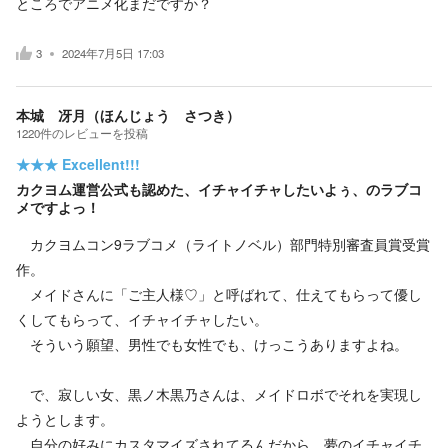
ところでアニメ化まだですか？
3
2024年7月5日 17:03
本城 冴月（ほんじょう さつき）
1220
件の
レビューを投稿
★★★
Excellent!!!
カクヨム運営公式も認めた、イチャイチャしたいよぅ、のラブコ
メですよっ！
カクヨムコン9ラブコメ（ライトノベル）部門特別審査員賞受賞
作。
メイドさんに「ご主人様♡」と呼ばれて、仕えてもらって優し
くしてもらって、イチャイチャしたい。
そういう願望、男性でも女性でも、けっこうありますよね。
で、寂しい女、黒ノ木黒乃さんは、メイドロボでそれを実現し
ようとします。
自分の好みにカスタマイズされてるんだから、夢のイチャイチ