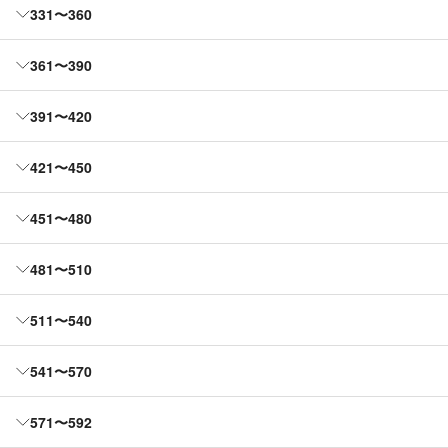
331〜360
361〜390
391〜420
421〜450
451〜480
481〜510
511〜540
541〜570
571〜592