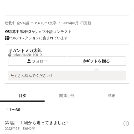
連載中
全
592
話
2,406,711
文字
2026年8月8日
更新
応募中
第2回GAウェブ小説コンテスト
1つのコレクションに含まれています
ギガントメガ太郎
@inokashira20110910
フォロー
ギフトを贈る
たくさん読んでください！
目次
関連小説
詳細
目次
1〜30
第1話 工場から走ってきました！
2022年9月15日
公開