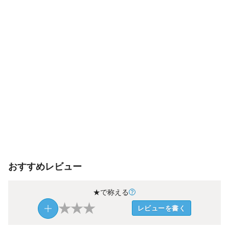
おすすめレビュー
★で称える
★
★
★
レビューを書く