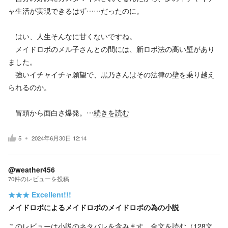
ャ生活が実現できるはず……だったのに。
はい、人生そんなに甘くないですね。
メイドロボのメル子さんとの間には、新ロボ法の高い壁があり
ました。
強いイチャイチャ願望で、黒乃さんはその法律の壁を乗り越え
られるのか。
冒頭から面白さ爆発。…
続きを読む
5
2024年6月30日 12:14
@weather456
70
件の
レビューを投稿
★★★
Excellent!!!
メイドロボによるメイドロボのメイドロボの為の小説
このレビューは小説のネタバレを含みます。
全文を読む（
128
文