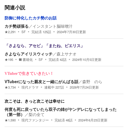
関連小説
防御に特化したカチ勢のお話
カチ勢頑張る
／
インスタント脳味噌汁
★
2,291
SF
完結済
125
話
2024年7月30日
更新
「さよなら、アセビ」「またね、ピエリス」
さよならアイリスウィッチ
／
森上サナオ
★
195
書籍化
SF
完結済
42
話
2024年10月5日
更新
VTuberで生きていきたい！
VTuberになった親友と一緒にがんばる話
／
森野 のら
★
3,734
現代ドラマ
連載中
227
話
2026年7月24日
更新
次こそは、きっと次こそは幸せに
何度も死に戻っていたら双子の姉がヤンデレになってしまった
（第一部）
／
梨の全て
★
1,590
現代ファンタジー
完結済
48
話
2024年6月23日
更新