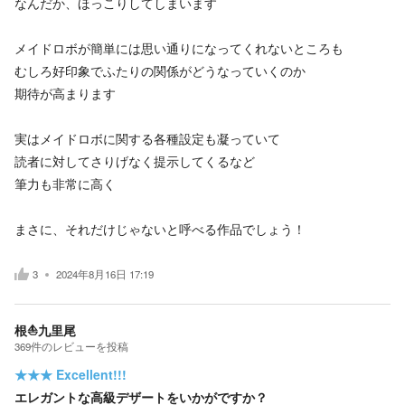
なんだか、ほっこりしてしまいます
メイドロボが簡単には思い通りになってくれないところも
むしろ好印象でふたりの関係がどうなっていくのか
期待が高まります
実はメイドロボに関する各種設定も凝っていて
読者に対してさりげなく提示してくるなど
筆力も非常に高く
まさに、それだけじゃないと呼べる作品でしょう！
3
2024年8月16日 17:19
根⛵九里尾
369
件の
レビューを投稿
★★★
Excellent!!!
エレガントな高級デザートをいかがですか？