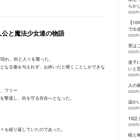
らか
2025
【10
で出
人公と魔法少女達の物語
2025
実は
2025
が現れ、街と人々を襲った。
迷子
となる傷を与えれず、お終いだと嘆くことしかできな
いと
2025
人の
、フリー
2025
を撃退し、街を守る存在へとなった。
温か
2025
10話
2025
々を繰り返していたのであった。
桜と