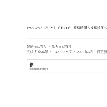
─────────────────────
だいぶのんびりとしてるので、投稿時間も投稿頻度も
残酷描写有り
暴力描写有り
完結済
全
34
話
132,368
文字
2026年6月11日
更新
影
@kagesandayo