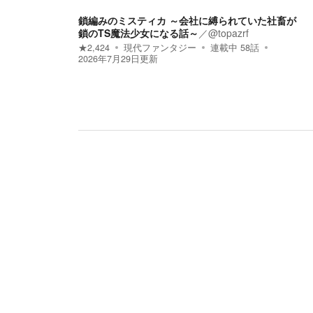
鎖編みのミスティカ ～会社に縛られていた社畜が
鎖のTS魔法少女になる話～
／
@topazrf
★
2,424
現代ファンタジー
連載中
58
話
2026年7月29日
更新