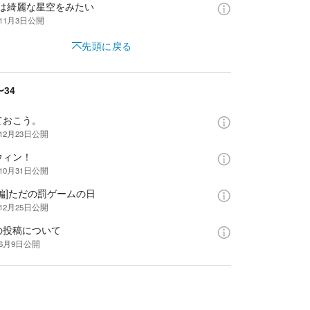
夜は綺麗な星空をみたい
年11月3日
公開
先頭に戻る
〜34
ておこう。
12月23日
公開
ウィン！
10月31日
公開
編]ただの罰ゲームの日
12月25日
公開
の投稿について
年6月9日
公開