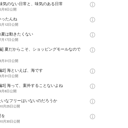
話 味気のない日常と、味気のある日常
年5月9日
公開
いったんね
年5月12日
公開
の夏は動きたくない
年7月17日
公開
編] 夏だからこそ、ショッピングモールなので
年8月31日
公開
編2] 海といえば、海です
年8月31日
公開
編3] 海って、案外することないよね
年9月8日
公開
たいなフリーはいないのだろうか
10月25日
公開
運を
10月30日
公開