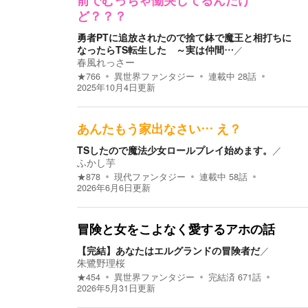
前でむっちゃ慟哭してるんだけ
ど？？？
勇者PTに追放されたので捨て鉢で魔王と相打ちに
なったらTS転生した ～実は仲間…
／
春風れっさー
★
766
異世界ファンタジー
連載中
28
話
2025年10月4日
更新
あんたもう家出なさい… え？
TSしたので魔法少女ロールプレイ始めます。
／
ふかし芋
★
878
現代ファンタジー
連載中
58
話
2026年6月6日
更新
冒険と女をこよなく愛するアホの話
【完結】あなたはエルグランドの冒険者だ
／
朱鷺野理桜
★
454
異世界ファンタジー
完結済
671
話
2026年5月31日
更新