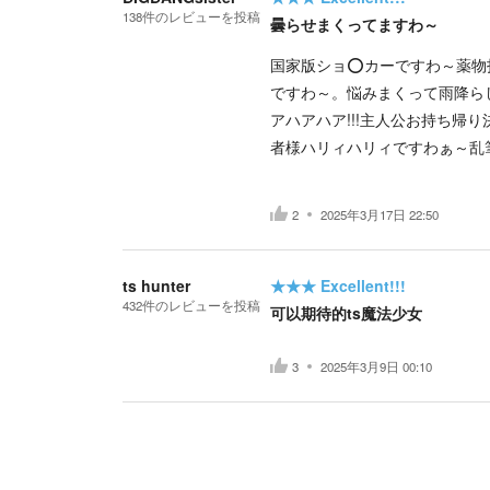
138
件の
レビューを投稿
曇らせまくってますわ～
国家版ショ⭕カーですわ～薬物
ですわ～。悩みまくって雨降ら
アハアハア!!!主人公お持ち帰
者様ハリィハリィですわぁ～乱
2
2025年3月17日 22:50
ts hunter
★★★
Excellent!!!
432
件の
レビューを投稿
可以期待的ts魔法少女
3
2025年3月9日 00:10