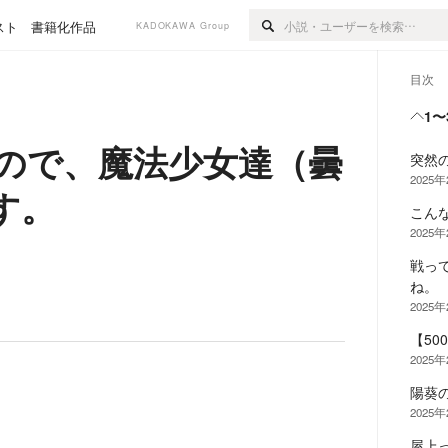
スト
書籍化作品
KADOKAWA Group
目次
1〜
たので、魔法少女達（曇
突然
2025
す。
こん
2025
戦っ
ね。
2025
【50
2025
陽葵
2025
屋上