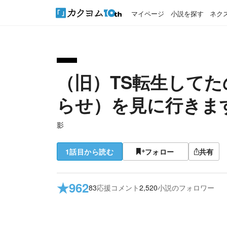
マイページ
小説を探す
ネク
（旧）TS転生して
らせ）を見に行きま
影
1話目から読む
フォロー
共有
★
962
83
応援コメント
2,520
小説のフォロワー