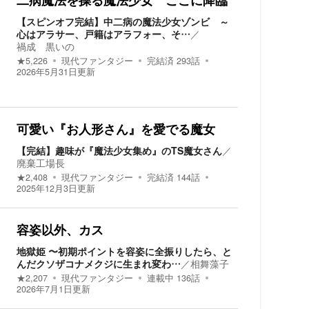
二病魔法を操る魔法少女 ここに降臨
【スピンオフ完結】中二病の魔法少女ゾンビ ～
心はアラサー、戸籍はアラフォー、そ…
／
禍成 黒いの
★
5,226
現代ファンタジー
完結済
293
話
2026年5月31日
更新
可愛い『お人形さん』を愛でる魔女
【完結】趣味が『魔法少女集め』のTS魔女さん
／
廃棄工場長
★
2,408
現代ファンタジー
完結済
144
話
2025年12月3日
更新
容姿以外、カス
地獄姫 〜初期ポイントを容姿に全振りしたら、と
んだクソザコナメクジに生まれ変わ…
／
相舞藻子
★
2,207
現代ファンタジー
連載中
136
話
2026年7月1日
更新