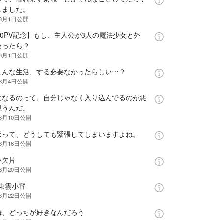
しました。
年3月1日
公開
00PV記念】もし、主人公が3人の魔法少女と外
会ったら？
年3月1日
公開
こんな生活、する必要なかったらしい…？
年3月4日
公開
になるのって、自分じゃなく入り込んでるのが悪
思うんだ。
年3月10日
公開
家って、どうしても緊張してしまいますよね。
年3月16日
公開
い欠片
年3月20日
公開
 東雲小宵
年3月22日
公開
梅、どっちが好きなんだろう