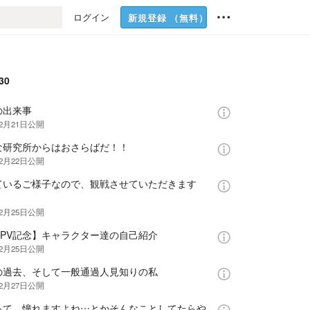
ログイン
新規登録
（無料）
30
の出来事
年2月21日
公開
な研究所からはおさらばだ！！
年2月22日
公開
ているご様子なので、観戦させていただきます
年2月25日
公開
0PV記念】キャラクター達の自己紹介
年2月25日
公開
の過去、そして一般通過人見知りの私
年2月27日
公開
って、憧れますよね…とかそんなことしてたらや