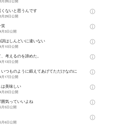
年3月28日
公開
悪くないと思うんです
年3月29日
公開
一笑
年4月3日
公開
特訓はしんどいに違いない
年4月10日
公開
て、考えるのを諦めた。
年4月13日
公開
、いつものように鍛えてあげてただけなのに
年4月17日
公開
ェは美味しい
年4月23日
公開
雰囲気っていいよね
年5月5日
公開
年5月6日
公開