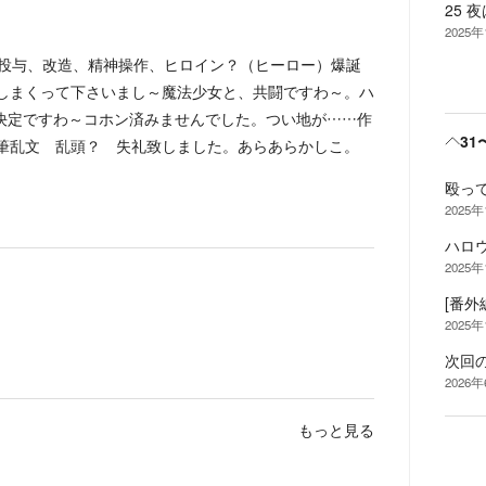
25 
2025
投与、改造、精神操作、ヒロイン？（ヒーロー）爆誕
しまくって下さいまし～魔法少女と、共闘ですわ～。ハ
り決定ですわ～コホン済みませんでした。つい地が……作
31
筆乱文 乱頭？ 失礼致しました。あらあらかしこ。
殴っ
2025年
ハロ
2025年
[番外
2025年
次回
2026
もっと見る