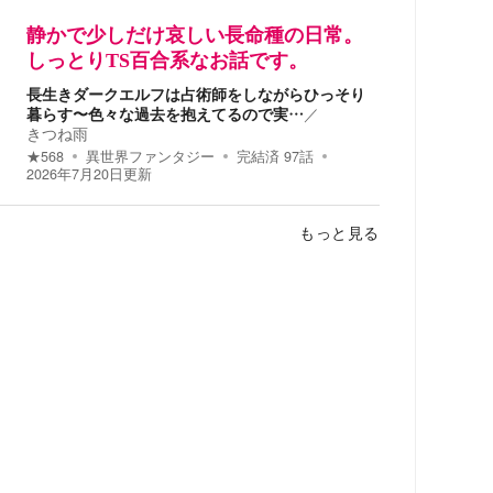
静かで少しだけ哀しい長命種の日常。
しっとりTS百合系なお話です。
長生きダークエルフは占術師をしながらひっそり
暮らす〜色々な過去を抱えてるので実…
／
きつね雨
★
568
異世界ファンタジー
完結済
97
話
2026年7月20日
更新
もっと見る