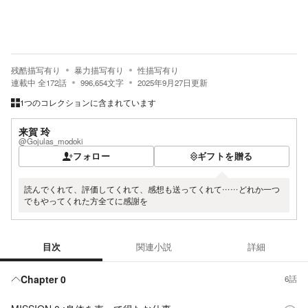
残酷描写有り
暴力描写有り
性描写有り
連載中
全
172
話
996,654
文字
2025年9月27日
更新
1つのコレクションに含まれています
来賀 玲
@Gojulas_modoki
フォロー
ギフトを贈る
読んでくれて、評価してくれて、感想も送ってくれて‪……‬どれか一つ
でもやってくれた方全てに感謝を
目次
関連小説
詳細
目次
Chapter 0
6話