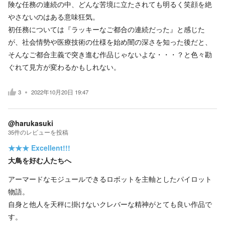
険な任務の連続の中、どんな苦境に立たされても明るく笑顔を絶
やさないのはある意味狂気。
初任務については『ラッキーなご都合の連続だった』と感じた
が、社会情勢や医療技術の仕様を始め闇の深さを知った後だと、
そんなご都合主義で突き進む作品じゃないよな・・・？と色々勘
ぐれて見方が変わるかもしれない。
3
2022年10月20日 19:47
@harukasuki
35
件の
レビューを投稿
★★★
Excellent!!!
大鳥を好む人たちへ
アーマードなモジュールできるロボットを主軸としたパイロット
物語。
自身と他人を天秤に掛けないクレバーな精神がとても良い作品で
す。