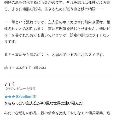
鋼鉄の鳥を強化するにも金が必要で、それを怠れば死神が歩み寄
る。まさに過酷な戦場。生きるために戦う血と鉄の物語――
……等という流れですが、主人公のホノカは常に前向き思考。相
棒のヒナとの相性も良く、重い雰囲気を感じさせません。他レビ
ューを書かれたお方も書いていますが、設定の割にはライトなノ
リです。
ＳＦ＝重いから読みにくい、と思わている方におススメです。
3
2022年11月13日 09:52
よすく
10
件の
レビューを投稿
★★★
Excellent!!!
きららっぽい主人公がAC風な世界に迷い混んだ
みたいな感じの作品。親の借金を抱えてやむなくの傭兵家業。危