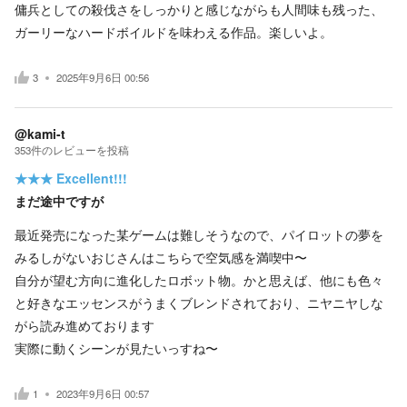
傭兵としての殺伐さをしっかりと感じながらも人間味も残った、
ガーリーなハードボイルドを味わえる作品。楽しいよ。
3
2025年9月6日 00:56
@kami-t
353
件の
レビューを投稿
★★★
Excellent!!!
まだ途中ですが
最近発売になった某ゲームは難しそうなので、パイロットの夢を
みるしがないおじさんはこちらで空気感を満喫中〜
自分が望む方向に進化したロボット物。かと思えば、他にも色々
と好きなエッセンスがうまくブレンドされており、ニヤニヤしな
がら読み進めております
実際に動くシーンが見たいっすね〜
1
2023年9月6日 00:57