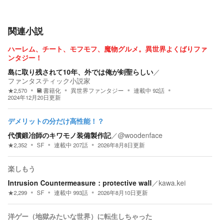
関連小説
ハーレム、チート、モフモフ、魔物グルメ。異世界よくばりファ
ンタジー！
島に取り残されて10年、外では俺が剣聖らしい
／
ファンタスティック小説家
★
2,570
書籍化
異世界ファンタジー
連載中
92
話
2024年12月20日
更新
デメリットの分だけ高性能！？
代償鍛冶師のキワモノ装備製作記
／
@woodenface
★
2,352
SF
連載中
207
話
2026年8月8日
更新
楽しもう
Intrusion Countermeasure：protective wall
／
kawa.kei
★
2,299
SF
連載中
993
話
2026年8月10日
更新
洋ゲー（地獄みたいな世界）に転生しちゃった