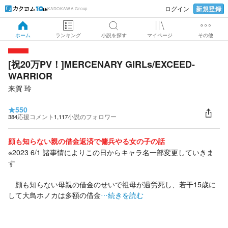
新規登録
ログイン
KADOKAWA Group
ホーム
ランキング
小説を探す
マイページ
その他
[祝20万PV！]MERCENARY GIRLs/EXCEED-
WARRIOR
来賀 玲
★
550
384
応援コメント
1,117
小説のフォロワー
顔も知らない親の借金返済で傭兵やる女の子の話
※2023 6/1 諸事情によりこの日からキャラ名一部変更していきま
す
顔も知らない母親の借金のせいで祖母が過労死し、若干15歳に
して大鳥ホノカは多額の借金
…続きを読む