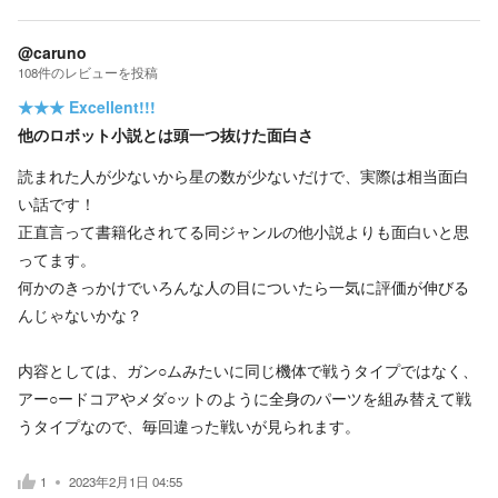
@caruno
108
件の
レビューを投稿
★★★
Excellent!!!
他のロボット小説とは頭一つ抜けた面白さ
読まれた人が少ないから星の数が少ないだけで、実際は相当面白
い話です！
正直言って書籍化されてる同ジャンルの他小説よりも面白いと思
ってます。
何かのきっかけでいろんな人の目についたら一気に評価が伸びる
んじゃないかな？
内容としては、ガン○ムみたいに同じ機体で戦うタイプではなく、
アー○ードコアやメダ○ットのように全身のパーツを組み替えて戦
うタイプなので、毎回違った戦いが見られます。
1
2023年2月1日 04:55