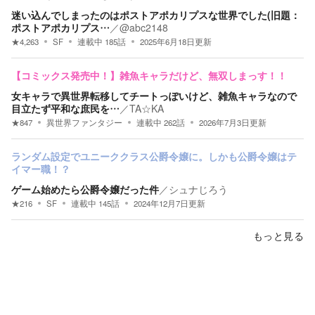
迷い込んでしまったのはポストアポカリプスな世界でした(旧題：
ポストアポカリプス…
／
@abc2148
★
4,263
SF
連載中
185
話
2025年6月18日
更新
【コミックス発売中！】雑魚キャラだけど、無双しまっす！！
女キャラで異世界転移してチートっぽいけど、雑魚キャラなので
目立たず平和な庶民を…
／
TA☆KA
★
847
異世界ファンタジー
連載中
262
話
2026年7月3日
更新
ランダム設定でユニーククラス公爵令嬢に。しかも公爵令嬢はテ
イマー職！？
ゲーム始めたら公爵令嬢だった件
／
シュナじろう
★
216
SF
連載中
145
話
2024年12月7日
更新
もっと見る