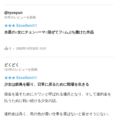
@ryosyun
31
件の
レビューを投稿
★★★
Excellent!!!
水星の○女にチェン○ーマ○混ぜてフ○ムぶち撒けた作品
2
2022年12月30日 15:21
どくどく
131
件の
レビューを投稿
★★★
Excellent!!!
少女は鉄鳥を駆り、日常に戻るために戦場を生きる
借金を返すためにスワンと呼ばれる傭兵となり、そして違約金を
払うために戦い続ける少女の話。
違約金は高く、死の色が濃い仕事を選ばないと返せそうにない。