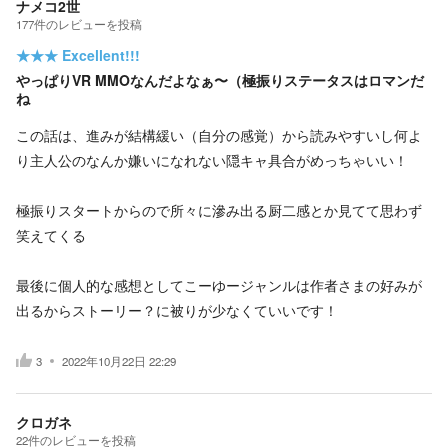
ナメコ2世
177
件の
レビューを投稿
★★★
Excellent!!!
やっぱりVR MMOなんだよなぁ〜（極振りステータスはロマンだ
ね
この話は、進みが結構緩い（自分の感覚）から読みやすいし何よ
り主人公のなんか嫌いになれない隠キャ具合がめっちゃいい！
極振りスタートからので所々に滲み出る厨二感とか見てて思わず
笑えてくる
最後に個人的な感想としてこーゆージャンルは作者さまの好みが
出るからストーリー？に被りが少なくていいです！
3
2022年10月22日 22:29
クロガネ
22
件の
レビューを投稿