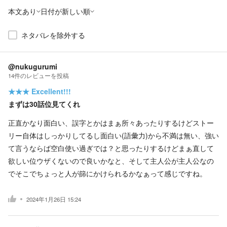
本文あり
日付が新しい順
ネタバレを除外する
@nukugurumi
14
件の
レビューを投稿
★★★
Excellent!!!
まずは30話位見てくれ
正直かなり面白い、誤字とかはまぁ所々あったりするけどストー
リー自体はしっかりしてるし面白い(語彙力)から不満は無い、強い
て言うならば空白使い過ぎでは？と思ったりするけどまぁ直して
欲しい位ウザくないので良いかなと、そして主人公が主人公なの
でそこでちょっと人が篩にかけられるかなぁって感じですね。
2024年1月26日 15:24