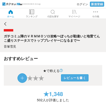
新規登録
ログイン
KADOKAWA Group
ガチコミュ障のＶＲＭＭＯソロ攻略〜ぼっちが勘違いと地雷
てんこ盛りステータスでトッププレイヤーになるまで〜
ホーム
ランキング
小説を探す
マイページ
その他
ガチコミュ障のＶＲＭＭＯソロ攻略〜ぼっちが勘違いと地雷てん
こ盛りステータスでトッププレイヤーになるまで〜
音塚雪見
おすすめレビュー
★で称える
★
★
★
レビューを書く
★
1,348
502
人が評価しました