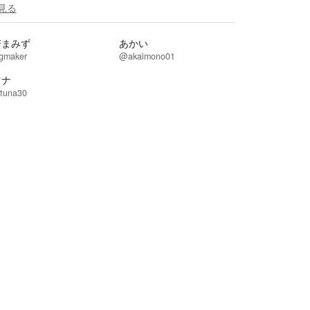
見る
若まみず
あかい
gmaker
@akaimono01
ツナ
tuna30