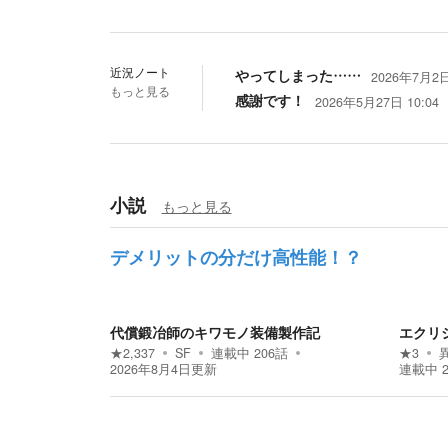
近況ノート
やってしまった……
2026年7月2日
もっと見る
感謝です！
2026年5月27日 10:04
小説
もっと見る
デメリットの分だけ高性能！？
代償鍛冶師のキワモノ装備製作記
エクリ
★
2,337
SF
連載中
206
話
★
3
2026年8月4日
更新
連載中