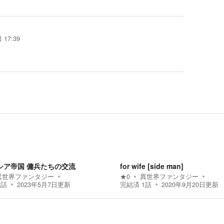
 17:39
シア帝国 傭兵たちの交流
for wife [side man]
異世界ファンタジー
★
0
異世界ファンタジー
2
話
2023年5月7日
更新
完結済
1
話
2020年9月20日
更新