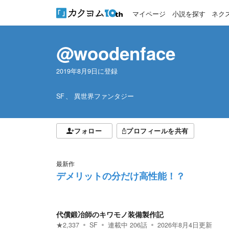
マイページ
小説を探す
ネク
@woodenface
2019年8月9日
に登録
SF
異世界ファンタジー
フォロー
プロフィールを共有
最新作
デメリットの分だけ高性能！？
代償鍛冶師のキワモノ装備製作記
★
2,337
SF
連載中
206
話
2026年8月4日
更新