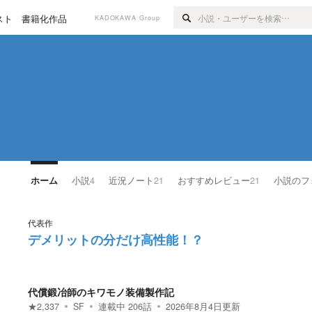
スト
書籍化作品
KADOKAWA Group
ホーム
小説
4
近況ノート
21
おすすめレビュー
21
小説のフ
代表作
デメリットの分だけ高性能！？
代償鍛冶師のキワモノ装備製作記
★
2,337
SF
連載中
206
話
2026年8月4日
更新