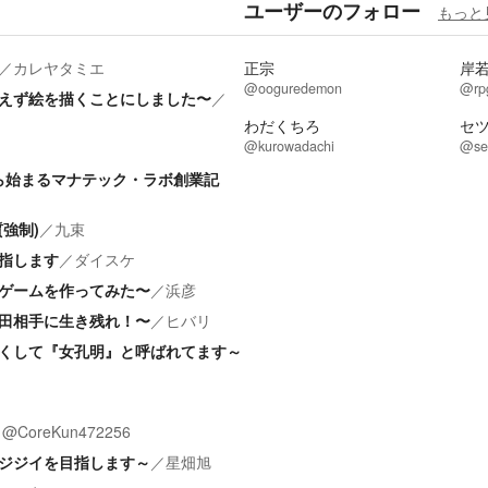
ユーザーのフォロー
もっと
／
カレヤタミエ
正宗
岸
@ooguredemon
@rp
えず絵を描くことにしました〜
／
わだくちろ
セ
@kurowadachi
@se
から始まるマナテック・ラボ創業記
強制)
／
九束
指します
／
ダイスケ
ゲームを作ってみた〜
／
浜彦
田相手に生き残れ！〜
／
ヒバリ
くして『女孔明』と呼ばれてます～
／
@CoreKun472256
ジジイを目指します～
／
星畑旭