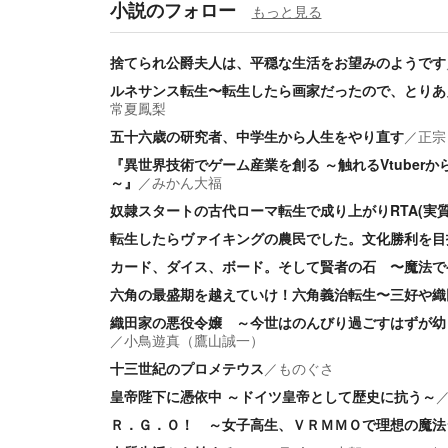
小説のフォロー
もっと見る
捨てられ公爵夫人は、平穏な生活をお望みのようです
ルネサンス転生〜転生したら画家だったので、とりあ
常夏鳳梨
五十六歳の研究者、中学生から人生をやり直す
／
正宗
『異世界技術でゲーム産業を創る ～触れるVtuber
～』
／
みかん大福
奴隷スタートの古代ローマ転生で成り上がりRTA(実質
転生したらヴァイキングの農民でした。文化勝利を目
カード、ダイス、ボード。そして賢者の石 〜魔法で
六角の最盛期を越えていけ！六角義治転生〜三好や織
織田家の悪役令嬢 ～今世はのんびり過ごすはずが幼
／
小鳥遊真（鷹山誠一）
十三世紀のプロメテウス
／
ものぐさ
皇帝陛下に憑依中 ～ドイツ皇帝として歴史に抗う～
Ｒ．Ｇ．Ｏ！ ～女子高生、ＶＲＭＭＯで理想の魔法