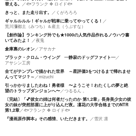
替える。
／
🐟フランク ✥ ロイド🐟
きっと、また走り出す。
／
くがろろろ
ギャルルルル！ギャルが戦車に乗ってやってくる！
／
荒川瀰都土（みつち）＆産土（うぶすな）
【創作論】ランキング外でも★1000の人気作品作れるノウハウ書
いてみたよ！
／
夜兎
倉庫裏のレオン
／
アサカナ
ブラック・クロム・ウイング ―静寂のドッグファイト―
／
アサシン工房
全てがテンプレで描かれた世界 ～星評価3をつけるまで帰れませ
んってマジ？～
／
mizuchi
引っかかりましたわね！勇者様 〜ようこそ！わたくしの夢と絶
望のトラップダンジョンへ〜
／
つるるん 。
〔完結〕「💕彼女の姉は何者だったのか 第1,2章」長身美少女の彼
女の妹が突然部屋に上がり込んだ夜。凜花の大学合格までのNTR
第1,2章
／
🐟フランク ✥ ロイド🐟
『漫画原作脚本』その感情、いただきます。
／
雪沢 凛