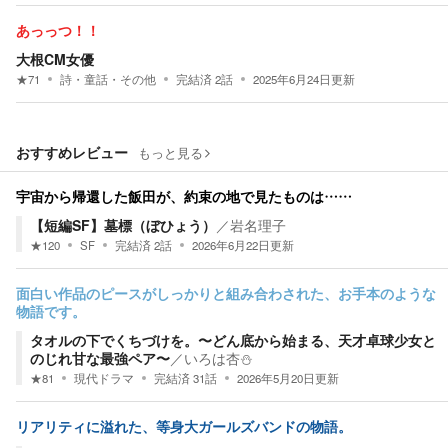
あっっつ！！
大根CM女優
★
71
詩・童話・その他
完結済
2
話
2025年6月24日
更新
おすすめレビュー
もっと見る
宇宙から帰還した飯田が、約束の地で見たものは……
【短編SF】墓標（ぼひょう）
／
岩名理子
★
120
SF
完結済
2
話
2026年6月22日
更新
面白い作品のピースがしっかりと組み合わされた、お手本のような
物語です。
タオルの下でくちづけを。〜どん底から始まる、天才卓球少女と
のじれ甘な最強ペア〜
／
いろは杏⛄️
★
81
現代ドラマ
完結済
31
話
2026年5月20日
更新
リアリティに溢れた、等身大ガールズバンドの物語。