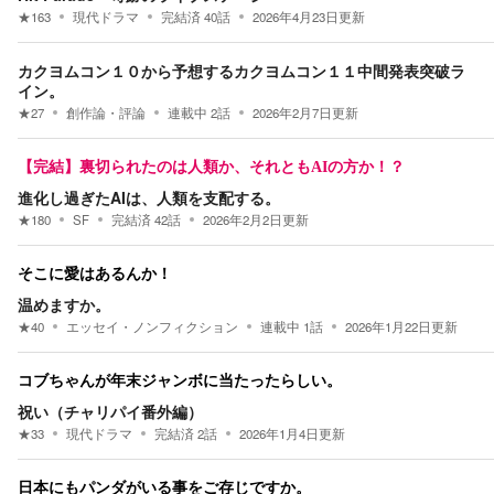
★
163
現代ドラマ
完結済
40
話
2026年4月23日
更新
カクヨムコン１０から予想するカクヨムコン１１中間発表突破ラ
イン。
★
27
創作論・評論
連載中
2
話
2026年2月7日
更新
【完結】裏切られたのは人類か、それともAIの方か！？
進化し過ぎたAIは、人類を支配する。
★
180
SF
完結済
42
話
2026年2月2日
更新
そこに愛はあるんか！
温めますか。
★
40
エッセイ・ノンフィクション
連載中
1
話
2026年1月22日
更新
コブちゃんが年末ジャンボに当たったらしい。
祝い（チャリパイ番外編）
★
33
現代ドラマ
完結済
2
話
2026年1月4日
更新
日本にもパンダがいる事をご存じですか。