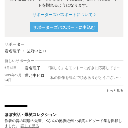
トを贈れるようになります。
サポーターズパスポートについて
サポーターズパスポートに申込む
サポーター
岩名理子
世乃中ヒロ
新しいサポーター
岩名理子
6月12日
『楽しく』をモットーに好きに応募してます。 社畜のためログインは夜メイン&早めに寝ます。短篇好き。 短編、青春、SF、ホラー、恋愛、ミステリーとにかく『自分が読みたい』と思う作品を書きます。たまに狂ったような話あり。 好きに読んでいます。 気軽にコメントしがち、かつ応援レビューしがちです。逆に、こちらにも気軽に話しかけていただいて大丈夫です。失礼あったら申し訳ございません。 ※現在、公募長編執筆につき、読み返し企画に参加中でなければ、特に読み返しは積極的にしておりません。 【受賞/優秀作品選出品】※発表年月順 ●2024年● 『黒瀬くんの黒い噂。』 妄コン・黒 優秀作品 『リリカちゃんはニセモノです！』青い鳥文庫一次通過 ●2025年● 『越後屋の金のまんじゅう』ノベルアップ+ 歴史×商い短編コンテスト入賞🏆 『新入社員の迷田くんは極度の方向音痴です』妄コン約束の場所 トンデモ賞🏆 『墓標（ぼひょう）』妄コン約束の場所 優秀作品 『ラブレターの主を探せ！』スターツ出版「1話だけ大賞」野いちご会場・大賞受賞🏆2025 他ノベマ1話だけ大賞・最終候補✖️2作 『仮婚！』カクヨムコン10中間突破 カクヨム2025魔法のiらんど「ありがとうまたね、大好き」ショートストーリーコンテスト優秀賞🏆 『栄光』妄コン・伝説の〇〇 優秀作品2025 『月の遺言』妄コン・月見/月夜 優秀作品2025 ●2026年● 『アンナの魔法よろず屋』『魔王株式会社（非上場）』『KX-771C 惑星アトラクトス』『宅配便』 それぞれカクヨムコン10中間突破 『全財産』 妄コン・予感 優秀作品2026 以上 他は公募もろもろ参加大好きなので、応募中、結果待ちです(*´ω｀*)✨ コメント、スター、フォロー心から感謝いたします。 ※小説は無断転載禁止、ＡＩ学習も禁止とさせて頂きます。 ※一般公募、WEB公募へ出す等で、予告なく非公開にすることがあります。
世乃中ヒロ
2024年12月
私の拙作を読んで頂きありがとうございます。 本とアウトドア、コーヒーをこよなく愛する四十男。最近は異世界ファンタジーを中心に読んでおり、日々どこかの喫茶店か自室でニヤニヤしながら過ごしております。 本当に微力ですが、皆様の読書生活を支えられればと思い、無謀にも執筆を続ける毎日です。 最新作 付喪神の操縦士 https://kakuyomu.jp/works/822139844291128210
24日
もっと見る
ほぼ実話・爆笑コレクション
作者の昔の職場の先輩、Kさんの抱腹絶倒・爆笑エピソード集を掲載し
ました。
詳しく見る