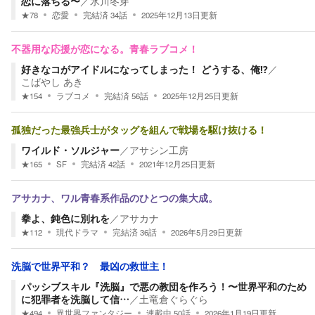
恋に落ちる〜
／
氷川冬芽
★
78
恋愛
完結済
34
話
2025年12月13日
更新
不器用な応援が恋になる。青春ラブコメ！
好きなコがアイドルになってしまった！ どうする、俺⁉
／
こばやし あき
★
154
ラブコメ
完結済
56
話
2025年12月25日
更新
孤独だった最強兵士がタッグを組んで戦場を駆け抜ける！
ワイルド・ソルジャー
／
アサシン工房
★
165
SF
完結済
42
話
2021年12月25日
更新
アサカナ、ワル青春系作品のひとつの集大成。
拳よ、鈍色に別れを
／
アサカナ
★
112
現代ドラマ
完結済
36
話
2026年5月29日
更新
洗脳で世界平和？ 最凶の救世主！
パッシブスキル『洗脳』で悪の教団を作ろう！〜世界平和のため
に犯罪者を洗脳して信…
／
土竜倉ぐらぐら
★
494
異世界ファンタジー
連載中
50
話
2026年1月19日
更新