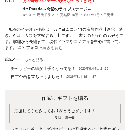
代表作
あの奇跡のステージが再びやってきた！
Hit Parade～奇跡のライブステージ～
★
163
現代ドラマ
完結済
40
話
2026年4月23日
更新
現在のイチオシ作品は、カクヨムコン11の応募作品【進化し過
ぎたAIは、人類を支配する。】です。 書くのも読むのも好きで
す。掌編から長編まで、現代ドラマやコメディを中心に書いてい
ます。 星やフォロ
…続きを読む
近況ノート
もっと見る
チャッピーの絵が上手くなってる！
2026年8月5日 21:23
自主企画を立ち上げました！
2026年8月1日 11:17
作家にギフトを贈る
応援してくださってありがとうございます！
夏目 漱一郎
カクヨムサポーターズパスポートに登録すると、作家にギフ