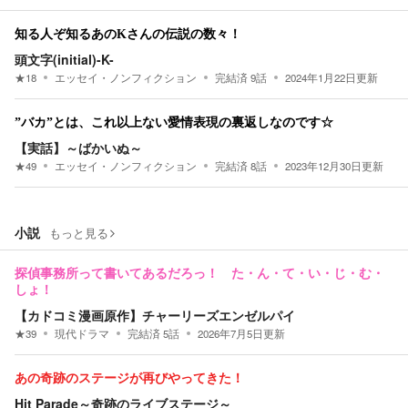
知る人ぞ知るあのKさんの伝説の数々！
頭文字(initial)-K-
★
18
エッセイ・ノンフィクション
完結済
9
話
2024年1月22日
更新
”バカ”とは、これ以上ない愛情表現の裏返しなのです☆
【実話】～ばかいぬ～
★
49
エッセイ・ノンフィクション
完結済
8
話
2023年12月30日
更新
小説
もっと見る
探偵事務所って書いてあるだろっ！ た・ん・て・い・じ・む・
しょ！
【カドコミ漫画原作】チャーリーズエンゼルパイ
★
39
現代ドラマ
完結済
5
話
2026年7月5日
更新
あの奇跡のステージが再びやってきた！
Hit Parade～奇跡のライブステージ～