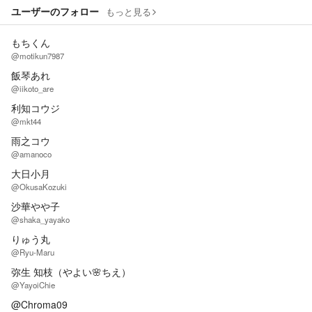
ユーザーのフォロー
もっと見る
もちくん
@motikun7987
飯琴あれ
@iikoto_are
利知コウジ
@mkt44
雨之コウ
@amanoco
大日小月
@OkusaKozuki
沙華やや子
@shaka_yayako
りゅう丸
@Ryu-Maru
弥生 知枝（やよい🌸ちえ）
@YayoiChie
@Chroma09