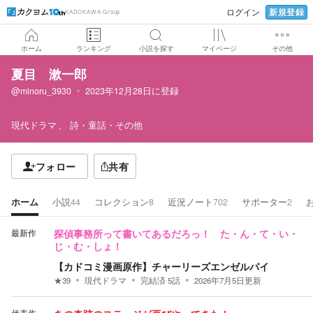
新規登録
ログイン
KADOKAWA Group
ホーム
ランキング
小説を探す
マイページ
その他
夏目 漱一郎
@minoru_3930
2023年12月28日
に登録
現代ドラマ
詩・童話・その他
フォロー
共有
ホーム
小説
44
コレクション
8
近況ノート
702
サポーター
2
最新作
探偵事務所って書いてあるだろっ！ た・ん・て・い・
じ・む・しょ！
【カドコミ漫画原作】チャーリーズエンゼルパイ
★
39
現代ドラマ
完結済
5
話
2026年7月5日
更新