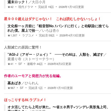
週末ロック！
／
大日小月
★
42
現代ドラマ
完結済
19
話
2026年1月12日
更新
星９００超えはダテじゃない！ これは読むしかないっしょ！
文化祭一ヶ月前に「軽音部No.1バンドに行く」と幼馴染に捨てら
れた僕。屋上で拾…
／
いろは杏⛄️
★
1,307
ラブコメ
完結済
59
話
2026年4月13日
更新
人類滅亡の原因に驚愕！
”AGI-J（アギー・ジェイ）” ――そのAIは、人類を、滅ぼす
／
素通り寺（ストーリーテラー）
★
41
SF
連載中
44
話
2026年8月2日
更新
作者のユーモアと発想力が光る短編。
墓あばき
／
ひられん
★
967
SF
完結済
1
話
2026年1月10日
更新
ほっこりするBLラブコメ！
オタ活してたら上司が来た。〜省エネ男子×ツンデレ美形鬼上司、