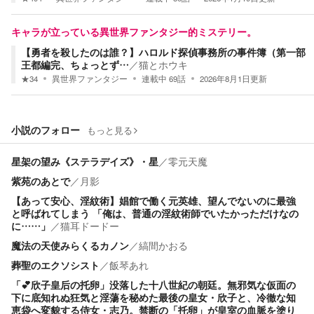
キャラが立っている異世界ファンタジー的ミステリー。
【勇者を殺したのは誰？】ハロルド探偵事務所の事件簿（第一部
王都編完、ちょっとず…
／
猫とホウキ
★
34
異世界ファンタジー
連載中
69
話
2026年8月1日
更新
小説のフォロー
もっと見る
星架の望み《ステラデイズ》・星
／
零元天魔
紫苑のあとで
／
月影
【あって安心、淫紋術】娼館で働く元英雄、望んでないのに最強
と呼ばれてしまう 「俺は、普通の淫紋術師でいたかっただけなの
に……」
／
猫耳ドードー
魔法の天使みらくるカノン
／
縞間かおる
葬聖のエクソシスト
／
飯琴あれ
「💕欣子皇后の托卵」没落した十八世紀の朝廷。無邪気な仮面の
下に底知れぬ狂気と淫蕩を秘めた最後の皇女・欣子と、冷徹な知
恵袋へ変貌する侍女・志乃。禁断の「托卵」が皇室の血脈を塗り