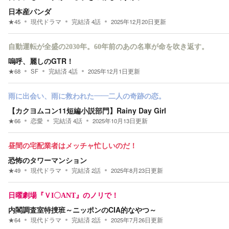
日本産パンダ
★
45
現代ドラマ
完結済
4
話
2025年12月20日
更新
自動運転が全盛の2030年。60年前のあの名車が命を吹き返す。
嗚呼、麗しのGTR！
★
68
SF
完結済
4
話
2025年12月1日
更新
雨に出会い、雨に救われた――二人の奇跡の恋。
【カクヨムコン11短編小説部門】Rainy Day Girl
★
66
恋愛
完結済
4
話
2025年10月13日
更新
昼間の宅配業者はメッチャ忙しいのだ！
恐怖のタワーマンション
★
49
現代ドラマ
完結済
2
話
2025年8月23日
更新
日曜劇場『ＶI〇ANT』のノリで！
内閣調査室特捜班～ニッポンのCIA的なやつ～
★
64
現代ドラマ
完結済
2
話
2025年7月26日
更新