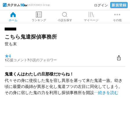
新規登録
ログイン
KADOKAWA Group
ホーム
ランキング
小説を探す
マイページ
その他
こちら鬼遣探偵事務所
世も末
★
4
1
応援コメント
7
小説のフォロワー
鬼遣くんはわたしの旦那様だからね！
代々その身に使役した鬼を宿し異形を屠って来た鬼遣一族。幼き
頃に最愛の義姉が異形と化し鬼遣フツの左目に同化してしまう。
その身に宿した鬼の力を利用し探偵事務所を開設
…続きを読む