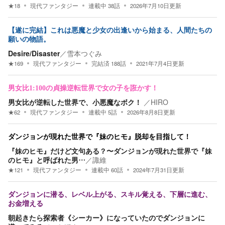
★
18
現代ファンタジー
連載中
38
話
2026年7月10日
更新
【遂に完結】これは悪魔と少女の出逢いから始まる、人間たちの
願いの物語。
Desire/Disaster
／
雪本つぐみ
★
169
現代ファンタジー
完結済
188
話
2021年7月4日
更新
男女比1:100の貞操逆転世界で女の子を誑かす！
男女比が逆転した世界で、小悪魔なボク！
／
HIRO
★
62
現代ファンタジー
連載中
5
話
2026年8月8日
更新
ダンジョンが現れた世界で『妹のヒモ』脱却を目指して！
『妹のヒモ』だけど文句ある？〜ダンジョンが現れた世界で『妹
のヒモ』と呼ばれた男…
／
諏維
★
121
現代ファンタジー
連載中
60
話
2024年7月31日
更新
ダンジョンに潜る、レベル上がる、スキル覚える、下層に進む、
お金増える
朝起きたら探索者《シーカー》になっていたのでダンジョンに