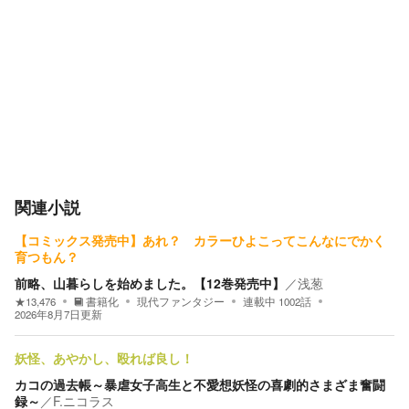
関連小説
【コミックス発売中】あれ？ カラーひよこってこんなにでかく
育つもん？
前略、山暮らしを始めました。【12巻発売中】
／
浅葱
★
13,476
書籍化
現代ファンタジー
連載中
1002
話
2026年8月7日
更新
妖怪、あやかし、殴れば良し！
カコの過去帳～暴虐女子高生と不愛想妖怪の喜劇的さまざま奮闘
録～
／
F.ニコラス