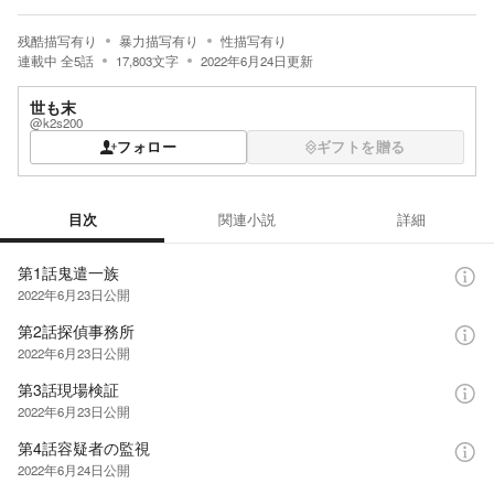
残酷描写有り
暴力描写有り
性描写有り
連載中
全
5
話
17,803
文字
2022年6月24日
更新
世も末
@k2s200
フォロー
ギフトを贈る
目次
関連小説
詳細
目次
第1話鬼遣一族
2022年6月23日
公開
第2話探偵事務所
2022年6月23日
公開
第3話現場検証
2022年6月23日
公開
第4話容疑者の監視
2022年6月24日
公開