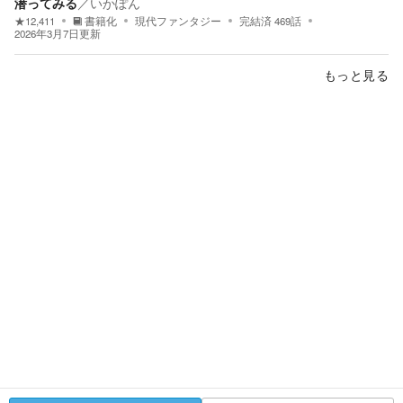
潜ってみる
／
いかぽん
★
12,411
書籍化
現代ファンタジー
完結済
469
話
2026年3月7日
更新
もっと見る