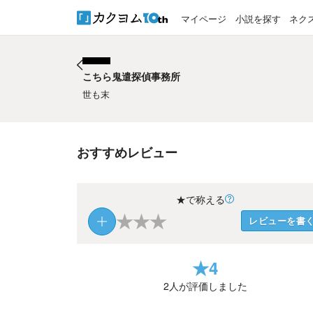
マイページ
小説を探す
ネク
こちら鬼遣探偵事務所
こちら鬼遣探偵事務所
世も末
おすすめレビュー
★で称える
★
★
★
レビューを書
★
4
2
人が評価しました