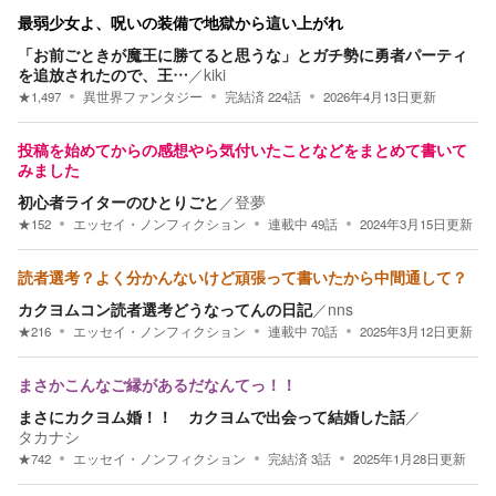
最弱少女よ、呪いの装備で地獄から這い上がれ
「お前ごときが魔王に勝てると思うな」とガチ勢に勇者パーティ
を追放されたので、王…
／
kiki
★
1,497
異世界ファンタジー
完結済
224
話
2026年4月13日
更新
投稿を始めてからの感想やら気付いたことなどをまとめて書いて
みました
初心者ライターのひとりごと
／
登夢
★
152
エッセイ・ノンフィクション
連載中
49
話
2024年3月15日
更新
読者選考？よく分かんないけど頑張って書いたから中間通して？
カクヨムコン読者選考どうなってんの日記
／
nns
★
216
エッセイ・ノンフィクション
連載中
70
話
2025年3月12日
更新
まさかこんなご縁があるだなんてっ！！
まさにカクヨム婚！！ カクヨムで出会って結婚した話
／
タカナシ
★
742
エッセイ・ノンフィクション
完結済
3
話
2025年1月28日
更新