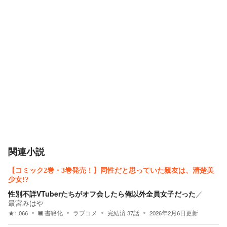
関連小説
【コミック2巻・3巻発売！】同性だと思っていた親友は、清楚美
少女!?
性別不詳VTuberたちがオフ会したら俺以外全員女子だった
／
最宮みはや
★
1,066
書籍化
ラブコメ
完結済
37
話
2026年2月6日
更新