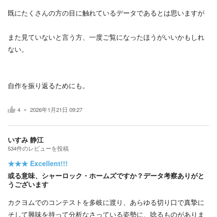
既にたくさんの方の目に触れているデータであるとは思いますが
また見ていないと言う方、一度ご覧になったほうがいいかもしれ
ない。
自作を振り返るためにも。
4
2026年1月21日 09:27
いすみ 静江
534
件の
レビューを投稿
★★★
Excellent!!!
或る意味、シャーロック・ホームズですか？データ考察ありがと
うございます
カクヨムでのコンテストを多岐に渡り、あらゆる切り口で真摯に
そして興味を持って分析なさっている姿勢に、唸るものがありま