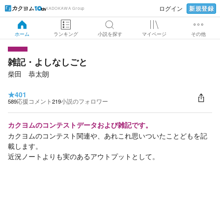
新規登録
ログイン
KADOKAWA Group
ホーム
ランキング
小説を探す
マイページ
その他
雑記・よしなしごと
柴田 恭太朗
★
401
589
応援コメント
219
小説のフォロワー
カクヨムのコンテストデータおよび雑記です。
カクヨムのコンテスト関連や、あれこれ思いついたことどもを記
載します。
近況ノートよりも実のあるアウトプットとして。