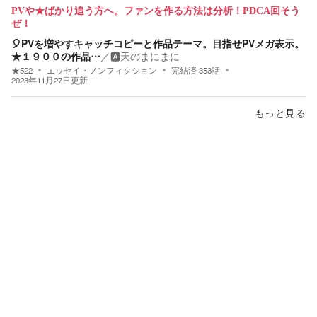
PVや★ばかり追う方へ。ファンを作る方法は分析！PDCA回そう
ぜ！
🎈PVを増やすキャッチコピーと作品テーマ。目指せPVメガ表示。
★１９００の作品…
／
🅰️天のまにまに
★
522
エッセイ・ノンフィクション
完結済
353
話
2023年11月27日
更新
もっと見る