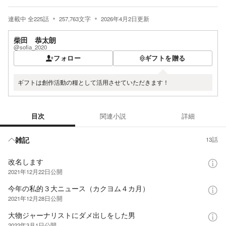
連載中
全
225
話
257,763
文字
2026年4月2日
更新
柴田 恭太朗
@sofia_2020
フォロー
ギフトを贈る
ギフトは創作活動の糧として活用させていただきます！
目次
関連小説
詳細
目次
雑記
13話
改名します
2021年12月22日
公開
今年の私的３大ニュース（カクヨム４カ月）
2021年12月28日
公開
大物ジャーナリストにダメ出しをした男
2022年3月1日
公開