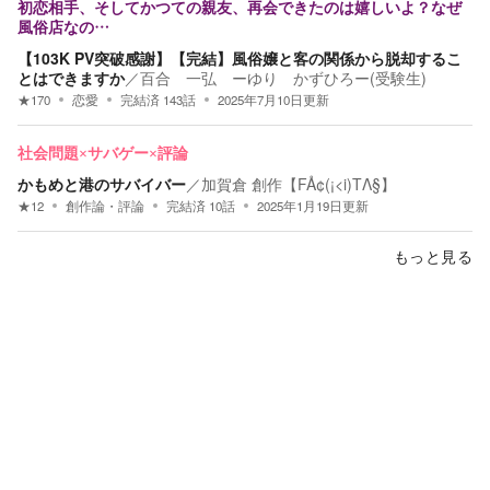
初恋相手、そしてかつての親友、再会できたのは嬉しいよ？なぜ
風俗店なの…
【103K PV突破感謝】【完結】風俗嬢と客の関係から脱却するこ
とはできますか
／
百合 一弘 ーゆり かずひろー(受験生)
★
170
恋愛
完結済
143
話
2025年7月10日
更新
社会問題×サバゲー×評論
かもめと港のサバイバー
／
加賀倉 創作【FÅ¢(¡<i)TΛ§】
★
12
創作論・評論
完結済
10
話
2025年1月19日
更新
もっと見る