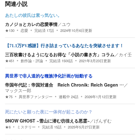
関連小説
あたしの彼氏は素っ気ない。
カノジョとカレの恋愛事情
／
ユウ
★
130
恋愛
完結済
17
話
2024年10月6日
更新
【71.1万PV感謝】行き詰まっているあなたを突破させます！
三百枚書けるようになるお得な「小説の書き方」コラム
／
カイ壬
★
451
創作論・評論
完結済
1500
話
2021年3月23日
更新
異世界で非人道的な種族浄化計画が始動する
帝国年代記：帝国対連合 Reich Chronik: Reich Gegen …
／
マックス一郎
★
75
異世界ファンタジー
連載中
24
話
2026年1月12日
更新
死にたいと願った夜に一体何が起こるのか？
SNOW GHOST ~雪山に潜む彷徨える悪霊~
／
げんずむ
★
6
ミステリー
完結済
15
話
2025年5月27日
更新