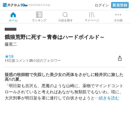
新規登録
ログイン
KADOKAWA Group
ホーム
ランキング
小説を探す
マイページ
その他
餓狼荒野に死す～青春はハードボイルド～
藤英二
★
19
11
応援コメント
25
小説のフォロワー
疑惑の牧師館で失踪した美少女の死体をさがしに軽井沢に旅した
高1の夏。
「明日架も吉沢も、悪魔のような山崎に、薬物でマインドコント
ロールされていると考えればあながち無類筋でもないわ。現に、
大沢刑事が明日架を署に連行して白状させようと
…続きを読む