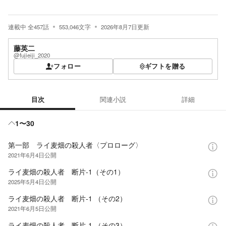
連載中
全
457
話
553,046
文字
2026年8月7日
更新
藤英二
@fujieiji_2020
フォロー
ギフトを贈る
目次
関連小説
詳細
目次
1〜30
第一部 ライ麦畑の殺人者〈プロローグ〉
2021年6月4日
公開
ライ麦畑の殺人者 断片-1（その1）
2025年5月4日
公開
ライ麦畑の殺人者 断片-1 （その2）
2021年6月5日
公開
ライ麦畑の殺人者 断片-1 （その3）