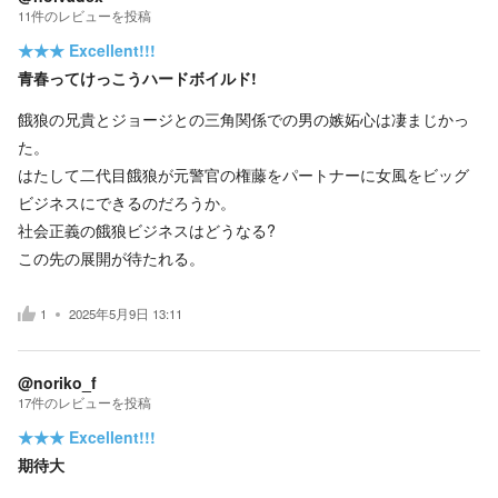
11
件の
レビューを投稿
★★★
Excellent!!!
青春ってけっこうハードボイルド!
餓狼の兄貴とジョージとの三角関係での男の嫉妬心は凄まじかっ
た。
はたして二代目餓狼が元警官の権藤をパートナーに女風をビッグ
ビジネスにできるのだろうか。
社会正義の餓狼ビジネスはどうなる?
この先の展開が待たれる。
1
2025年5月9日 13:11
@noriko_f
17
件の
レビューを投稿
★★★
Excellent!!!
期待大