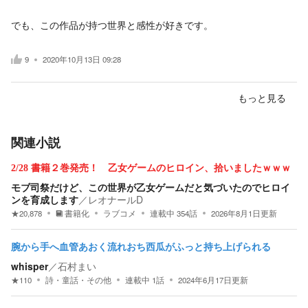
でも、この作品が持つ世界と感性が好きです。
9
2020年10月13日 09:28
もっと見る
関連小説
2/28 書籍２巻発売！ 乙女ゲームのヒロイン、拾いましたｗｗｗ
モブ司祭だけど、この世界が乙女ゲームだと気づいたのでヒロイ
ンを育成します
／
レオナールD
★
20,878
書籍化
ラブコメ
連載中
354
話
2026年8月1日
更新
腕から手へ血管あおく流れおち西瓜がふっと持ち上げられる
whisper
／
石村まい
★
110
詩・童話・その他
連載中
1
話
2024年6月17日
更新