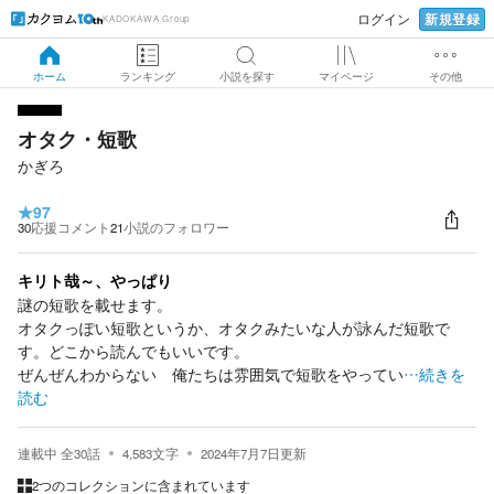
新規登録
ログイン
KADOKAWA Group
ホーム
ランキング
小説を探す
マイページ
その他
オタク・短歌
かぎろ
★
97
30
応援コメント
21
小説のフォロワー
キリト哉～、やっぱり
謎の短歌を載せます。
オタクっぽい短歌というか、オタクみたいな人が詠んだ短歌で
す。どこから読んでもいいです。
ぜんぜんわからない 俺たちは雰囲気で短歌をやってい
…続きを
読む
連載中
全
30
話
4,583
文字
2024年7月7日
更新
2つのコレクションに含まれています