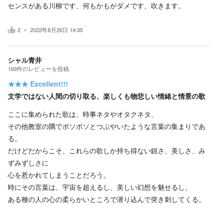
センスがある川柳です、何もかもがダメです、吹きます。
2
2022年8月26日 14:35
シャル青井
169
件の
レビューを投稿
★★★
Excellent!!!
文学ではない人間の切り取る、楽しくも物悲しい情緒と情景の歌
ここに集められた歌は、時事ネタやオタクネタ、
その他教室の隅でボソボソとつぶやいたような言葉の集まりであ
る。
だけどだからこそ、これらの歌しか持ち得ない鋭さ、美しさ、み
ずみずしさに
心を惹かれてしまうことだろう。
時にその言葉は、宇宙を超えるし、美しい幻想を魅せるし、
ある種の人の心の柔らかいところで潜り込んで突き刺してくる。