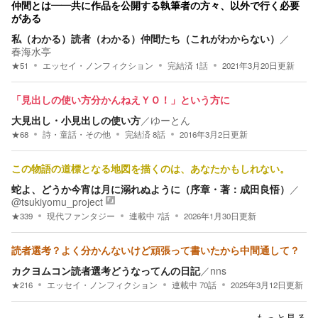
仲間とは――共に作品を公開する執筆者の方々、以外で行く必要
がある
私（わかる）読者（わかる）仲間たち（これがわからない）
／
春海水亭
★
51
エッセイ・ノンフィクション
完結済
1
話
2021年3月20日
更新
「見出しの使い方分かんねえＹＯ！」という方に
大見出し・小見出しの使い方
／
ゆーとん
★
68
詩・童話・その他
完結済
8
話
2016年3月2日
更新
この物語の道標となる地図を描くのは、あなたかもしれない。
蛇よ、どうか今宵は月に溺れぬように（序章・著：成田良悟）
／
@tsukiyomu_project
★
339
現代ファンタジー
連載中
7
話
2026年1月30日
更新
読者選考？よく分かんないけど頑張って書いたから中間通して？
カクヨムコン読者選考どうなってんの日記
／
nns
★
216
エッセイ・ノンフィクション
連載中
70
話
2025年3月12日
更新
もっと見る