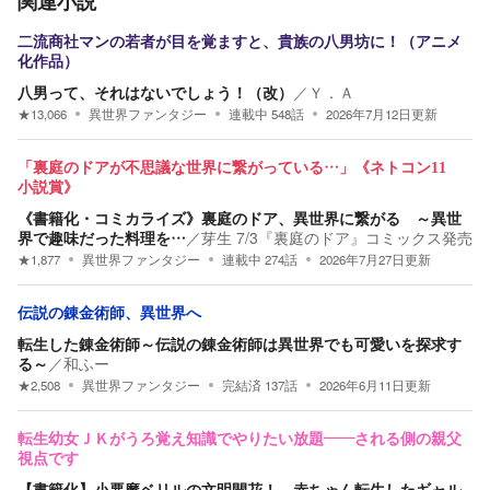
関連小説
二流商社マンの若者が目を覚ますと、貴族の八男坊に！（アニメ
化作品）
八男って、それはないでしょう！（改）
／
Ｙ．Ａ
★
13,066
異世界ファンタジー
連載中
548
話
2026年7月12日
更新
「裏庭のドアが不思議な世界に繋がっている…」《ネトコン11
小説賞》
《書籍化・コミカライズ》裏庭のドア、異世界に繋がる ～異世
界で趣味だった料理を…
／
芽生 7/3『裏庭のドア』コミックス発売
★
1,877
異世界ファンタジー
連載中
274
話
2026年7月27日
更新
伝説の錬金術師、異世界へ
転生した錬金術師～伝説の錬金術師は異世界でも可愛いを探求す
る～
／
和ふー
★
2,508
異世界ファンタジー
完結済
137
話
2026年6月11日
更新
転生幼女ＪＫがうろ覚え知識でやりたい放題——される側の親父
視点です
【書籍化】小悪魔ベリルの文明開花！ 赤ちゃん転生したギャル