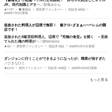
JK、現代知識とデタ…
／
枝垂みかん
★
7,757
書籍化
異世界ファンタジー
完結済
480
話
2026年7月2日
更新
追放された料理人が辺境で無双！ 飯テロ×ざまぁ×ハーレムの開
店です！
追放されたS級宮廷料理人、辺境で『究極の食堂』を開く ～見捨
てられた俺の料理が…
／
@tamacco
★
421
異世界ファンタジー
完結済
30
話
2026年3月31日
更新
ダンジョンに行くことができるようになったが、職業が強すぎた
／
ひまなひと
★
2,010
現代ファンタジー
完結済
1632
話
2025年5月25日
更新
もっと見る