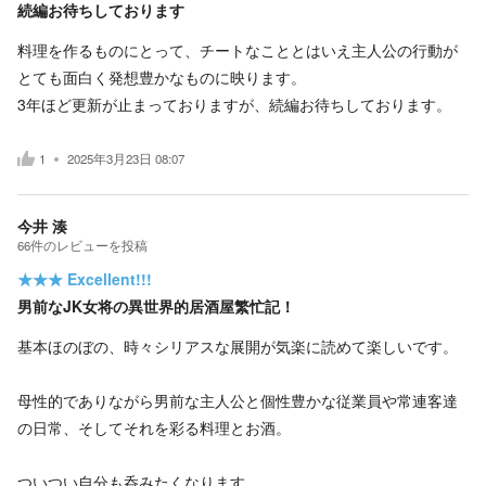
続編お待ちしております
料理を作るものにとって、チートなこととはいえ主人公の行動が
とても面白く発想豊かなものに映ります。
3年ほど更新が止まっておりますが、続編お待ちしております。
1
2025年3月23日 08:07
今井 湊
66
件の
レビューを投稿
★★★
Excellent!!!
男前なJK女将の異世界的居酒屋繁忙記！
基本ほのぼの、時々シリアスな展開が気楽に読めて楽しいです。
母性的でありながら男前な主人公と個性豊かな従業員や常連客達
の日常、そしてそれを彩る料理とお酒。
ついつい自分も呑みたくなります。