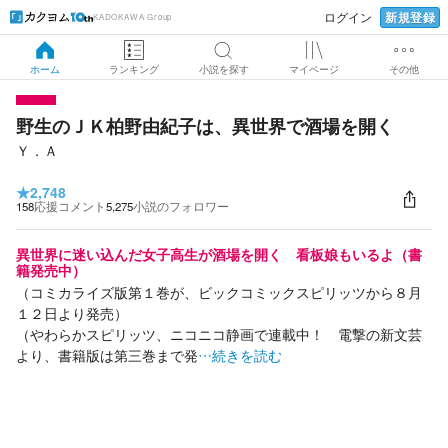
新規登録
ログイン
KADOKAWA Group
ホーム
ランキング
小説を探す
マイページ
その他
野生のＪＫ柏野由紀子は、異世界で酒場を開く
Ｙ．Ａ
★
2,748
158
応援コメント
5,275
小説のフォロワー
異世界に迷い込んだ女子高生が酒場を開く 看板娘もいるよ（書
籍発売中）
（コミカライズ版第１巻が、ビックコミックスピリッツから８月
１２日より発売）
（やわらかスピリッツ、ニコニコ静画で連載中！ 電撃の新文芸
より、書籍版は第三巻まで発
…続きを読む