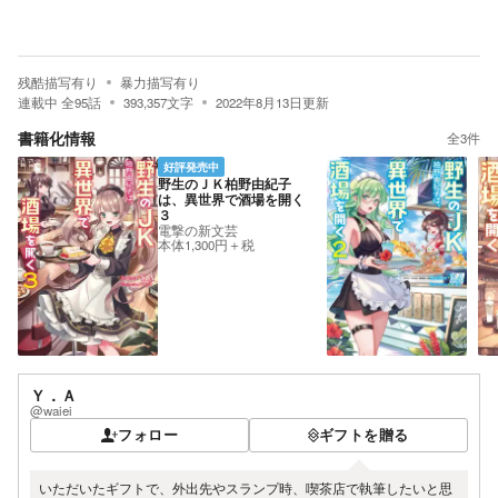
残酷描写有り
暴力描写有り
連載中
全
95
話
393,357
文字
2022年8月13日
更新
書籍化情報
全
3
件
好評発売中
野生のＪＫ柏野由紀子
は、異世界で酒場を開く
３
電撃の新文芸
本体1,300円＋税
Ｙ．Ａ
@waiei
フォロー
ギフトを贈る
いただいたギフトで、外出先やスランプ時、喫茶店で執筆したいと思