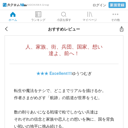
新規登録
ログイン
KADOKAWA Group
ホーム
ランキング
小説を探す
マイページ
その他
おすすめレビュー
人、家族、街、兵団、国家、想い
達よ、前へ！
★★★
Excellent!!!
ゆうつむぎ
転生や魔法をナシで、どこまでリアルを描けるか。
作者さまがめざす「航跡」の筋道が世界をうむ。
数の削りあいになる戦場で粒でしかない兵達は
それぞれの信念と家族や恋人との想いを胸に、国を背負
い戦いの地平に挑み続ける。