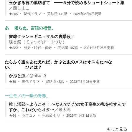
玉かぎる言の葉紡ぎて ――５分で読めるショートショート集
／
西しまこ
★
205
現代ドラマ
完結済
141
話
2024年2月9日
更新
あゝ 堪らぬ、言語の福音。
書肆グラン＝ギニョヲルの裏階段
／
蝶番祭（てふつがひ・まつり）
★
222
歴史・時代・伝奇
完結済
107
話
2024年3月25日
更新
たらふく蜜をあたえれば、かぶと虫のメスはオスをたべな
い。 ひとは？
かぶと虫
／
@niku_9
★
89
現代ドラマ
完結済
43
話
2023年8月25日
更新
一生モノの一瞬の青春。
推し活部へようこそ！ 〜なんでただの女子高生の私を推すんで
すか、これだからオタ…
／
米太郎
★
64
ラブコメ
完結済
41
話
2023年1月31日
更新
もっと見る