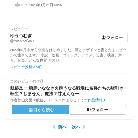
5
2023年1月21日 09:07
レビュワー
ゆうつむぎ
フォロー
@YoshinoGiou
2022年6月末から公開をはじめました。画とデザインと書とたまにビー
ルで生きてます。 小説、絵画、コミック、アニメ、史書、映画、舞
台、音楽、どんな世界 どのジ…
レビュー投稿
373
件
このレビューの作品
航跡🚢 ―騎馬いななき火砲うなる戦場に名将たちの駆引き…
転生？しません。魔法？甘えんな―
作者
秋山文里＠航跡シリーズ２作よろしくです
作品情報
1話目から読む
フォロー
前へ
次へ