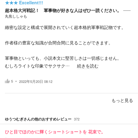
★★★
Excellent!!!
超本格大河戦記！ 軍事物が好きな人はぜひ一読ください。
丸焦ししゃも
緻密な設定と構成で展開されていく超本格的軍事戦記物です。
作者様の豊富な知識が合間合間に見ることができます。
軍事物といっても、小説本文に堅苦しさは一切感じません。
むしろライトな印象でサクサク…
続きを読む
5
2022年5月20日 08:12
もっと見る
ゆうつむぎ
さんの他のおすすめレビュー
372
ひと目でほのかに輝くショートショートを 花束で。