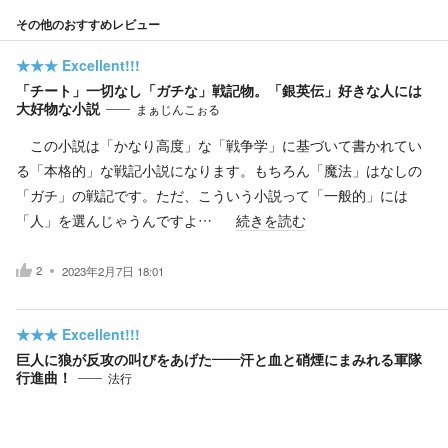
その他のおすすめレビュー
★★★
Excellent!!!
「チート」一切なし「ガチな」戦記物。「銀英伝」好きな人には
大好物な小説
まぁじんこぉる
この小説は「かなり高度」な「戦争学」に基づいて書かれてい
る「本格的」な戦記小説になります。もちろん「魔法」はなしの
「ガチ」の戦記です。ただ、こういう小説って「一般的」には
「人」を選んじゃうんですよ…
続きを読む
2
2023年2月7日 18:01
★★★
Excellent!!!
巨人に狼が反攻の叫びをあげた――汗と血と硝煙にまみれる軍隊
行進曲！
法行