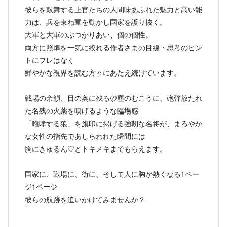
彼らを鼓舞する上官たちの人間味あふれた魅力と高い能
力は、兵を束ね軍を動かし国家を護り抜く。
大軍と大軍のぶつかりあい、個の個性。
両方に照準を一気に絞れる作者さまの目線・思考のピン
トにブレはなく
鮮やかな視界を読む方々にあたえ続けています。
戦場の余韻、目の奥に残る砂塵のむこうに、砲弾放たれ
た名残の火薬を嗅げるような臨場感
「咆哮する狼」を旗印に掲げる強靭な名将が、まろやか
な女性の指先であしらわれた瞬間には
胸にきゅるん♡とトキメキまでもらえます。
国家に、戦場に、街に、そして人に胸が熱くなる1ペー
ジ1ページ
彼らの航跡を追いかけてみませんか？