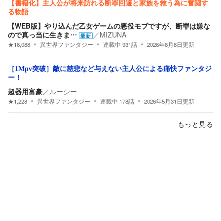
【書籍化】主人公が将来訪れる断罪回避と家族を救う為に奮闘す
る物語
【WEB版】やり込んだ乙女ゲームの悪役モブですが、断罪は嫌な
ので真っ当に生きま…
／
MIZUNA
最新
★
16,088
異世界ファンタジー
連載中
931
話
2026年8月8日
更新
［1Mpv突破］敵に慈悲など与えない主人公による痛快ファンタジ
ー！
超器用富豪
／
ルーシー
★
1,228
異世界ファンタジー
連載中
178
話
2026年5月31日
更新
もっと見る