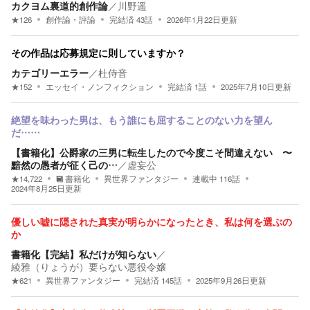
カクヨム裏道的創作論
／
川野遥
★
126
創作論・評論
完結済
43
話
2026年1月22日
更新
その作品は応募規定に則していますか？
カテゴリーエラー
／
杜侍音
★
152
エッセイ・ノンフィクション
完結済
1
話
2025年7月10日
更新
絶望を味わった男は、もう誰にも屈することのない力を望ん
だ……
【書籍化】公爵家の三男に転生したので今度こそ間違えない 〜
黯然の愚者が征く己の…
／
虚妄公
★
14,722
書籍化
異世界ファンタジー
連載中
116
話
2024年8月25日
更新
優しい嘘に隠された真実が明らかになったとき、私は何を選ぶの
か
書籍化【完結】私だけが知らない
／
綾雅（りょうが）要らない悪役令嬢
★
621
異世界ファンタジー
完結済
145
話
2025年9月26日
更新