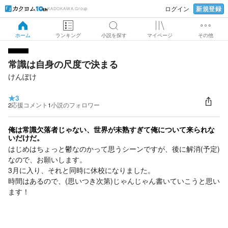
新規登録
ログイン
KADOKAWA Group
ホーム
ランキング
小説を探す
マイページ
その他
常識は自身の尺度で決まる
けんぽけ
★
3
2
応援コメント
1
小説のフォロワー
俺は常識欠落者じゃない、世界が未熟すぎて俺について来られな
いだけだ。
はじめはちょっと鬱なのかって思うシーンですが、後に解消(予定)
なので、お願いします。
3月に入り、それと同時に休校になりました。
時間はあるので、(思いつき次第)じゃんじゃん書いていこうと思い
ます！