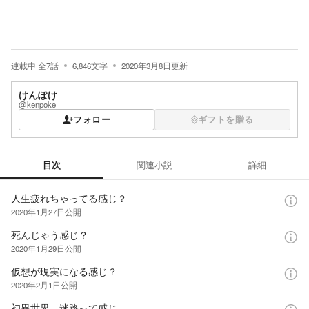
連載中
全
7
話
6,846
文字
2020年3月8日
更新
けんぽけ
@kenpoke
フォロー
ギフトを贈る
目次
関連小説
詳細
目次
人生疲れちゃってる感じ？
2020年1月27日
公開
死んじゃう感じ？
2020年1月29日
公開
仮想が現実になる感じ？
2020年2月1日
公開
初異世界、迷路って感じ