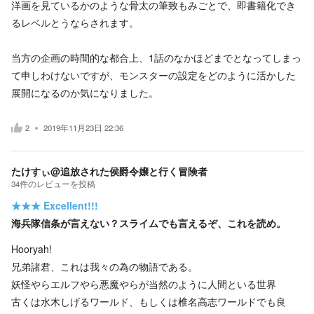
洋画を見ているかのような骨太の筆致もみごとで、即書籍化でき
るレベルとうならされます。
当方の企画の時間的な都合上、1話のなかほどまでとなってしまっ
て申しわけないですが、モンスターの設定をどのように活かした
展開になるのか気になりました。
2
2019年11月23日 22:36
たけすぃ@追放された侯爵令嬢と行く冒険者
34
件の
レビューを投稿
★★★
Excellent!!!
海兵隊信条が言えない？スライムでも言えるぞ、これを読め。
Hooryah!
兄弟諸君、これは我々の為の物語である。
妖怪やらエルフやら悪魔やらが当然のように人間といる世界
古くは水木しげるワールド、もしくは椎名高志ワールドでも良