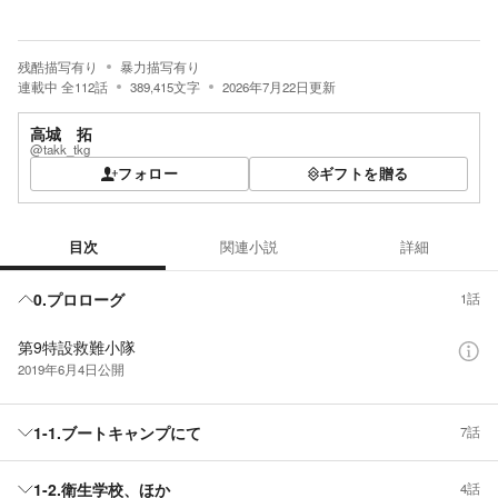
残酷描写有り
暴力描写有り
連載中
全
112
話
389,415
文字
2026年7月22日
更新
高城 拓
@takk_tkg
フォロー
ギフトを贈る
目次
関連小説
詳細
目次
0.プロローグ
1話
第9特設救難小隊
2019年6月4日
公開
1-1.ブートキャンプにて
7話
1-2.衛生学校、ほか
4話