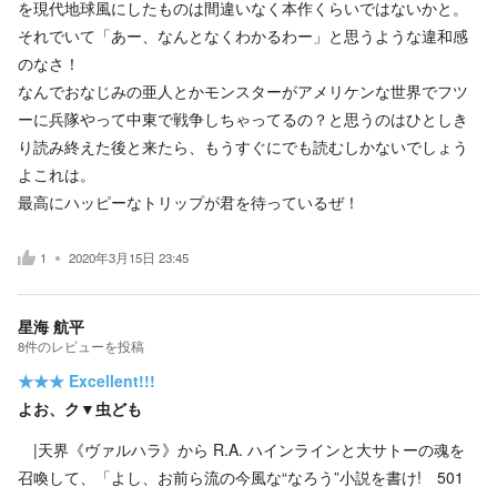
を現代地球風にしたものは間違いなく本作くらいではないかと。
それでいて「あー、なんとなくわかるわー」と思うような違和感
のなさ！
なんでおなじみの亜人とかモンスターがアメリケンな世界でフツ
ーに兵隊やって中東で戦争しちゃってるの？と思うのはひとしき
り読み終えた後と来たら、もうすぐにでも読むしかないでしょう
よこれは。
最高にハッピーなトリップが君を待っているぜ！
1
2020年3月15日 23:45
星海 航平
8
件の
レビューを投稿
★★★
Excellent!!!
よお、ク▼虫ども
|天界《ヴァルハラ》から R.A. ハインラインと大サトーの魂を
召喚して、「よし、お前ら流の今風な“なろう”小説を書け! 501