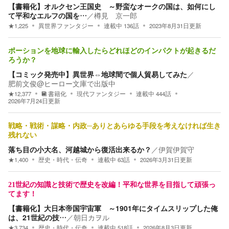
【書籍化】オルクセン王国史 ～野蛮なオークの国は、如何にし
て平和なエルフの国を…
／
樽見 京一郎
★
1,225
異世界ファンタジー
連載中
136
話
2023年8月31日
更新
ポーションを地球に輸入したらどれほどのインパクトが起きるだ
ろうか？
【コミック発売中】異世界⇔地球間で個人貿易してみた
／
肥前文俊@ヒーロー文庫で出版中
★
12,377
書籍化
現代ファンタジー
連載中
444
話
2026年7月24日
更新
戦略・戦術・謀略・内政─ありとあらゆる手段を考えなければ生き
残れない
落ち目の小大名、河越城から復活出来るか？
／
伊賀伊賀守
★
1,400
歴史・時代・伝奇
連載中
63
話
2026年3月31日
更新
21世紀の知識と技術で歴史を改編！平和な世界を目指して頑張っ
てます！
【書籍化】大日本帝国宇宙軍 ～1901年にタイムスリップした俺
は、21世紀の技…
／
朝日カヲル
★
3,734
歴史・時代・伝奇
連載中
518
話
2026年8月3日
更新