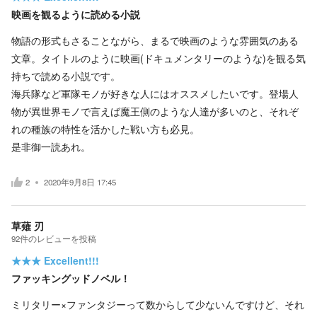
映画を観るように読める小説
物語の形式もさることながら、まるで映画のような雰囲気のある
文章。タイトルのように映画(ドキュメンタリーのような)を観る気
持ちで読める小説です。
海兵隊など軍隊モノが好きな人にはオススメしたいです。登場人
物が異世界モノで言えば魔王側のような人達が多いのと、それぞ
れの種族の特性を活かした戦い方も必見。
是非御一読あれ。
2
2020年9月8日 17:45
草薙 刃
92
件の
レビューを投稿
★★★
Excellent!!!
ファッキングッドノベル！
ミリタリー×ファンタジーって数からして少ないんですけど、それ