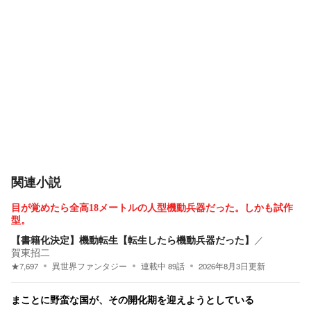
関連小説
目が覚めたら全高18メートルの人型機動兵器だった。しかも試作
型。
【書籍化決定】機動転生【転生したら機動兵器だった】
／
賀東招二
★
7,697
異世界ファンタジー
連載中
89
話
2026年8月3日
更新
まことに野蛮な国が、その開化期を迎えようとしている