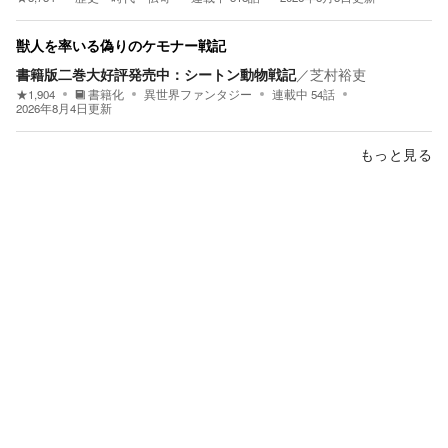
獣人を率いる偽りのケモナー戦記
書籍版二巻大好評発売中：シートン動物戦記
／
芝村裕吏
★
1,904
書籍化
異世界ファンタジー
連載中
54
話
2026年8月4日
更新
もっと見る