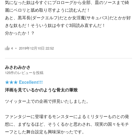
気になった奴は今すぐにプロローグから全部、皿のソースまで綺
麗にベロリと舐め取り尽すように読むんだ！
あと、黒耳長(ダークエルフ)だとか女淫魔(サキュバス)だとかが好
きな奴もだ！そういう奴は今すぐ3回読み直すんだ！
分かったか！？
4
2019年12月10日 22:52
みさわみかさ
125
件の
レビューを投稿
★★★
Excellent!!!
洋画を見ているかのような骨太の筆致
ツイッター上での企画で拝見いたしました。
ファンタジーに登場するモンスターによるミリタリーものとの発
想に、まずなるほど、そうくるかと思わされ、現実の国々をモチ
ーフとした舞台設定も興味深かったです。