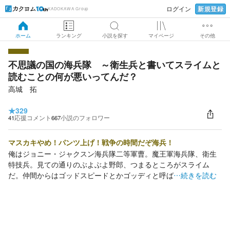
新規登録
ログイン
KADOKAWA Group
ホーム
ランキング
小説を探す
マイページ
その他
不思議の国の海兵隊 ～衛生兵と書いてスライムと
読むことの何が悪いってんだ？
高城 拓
★
329
41
応援コメント
667
小説のフォロワー
マスカキやめ！パンツ上げ！戦争の時間だぞ海兵！
俺はジョニー・ジャクスン海兵隊二等軍曹。魔王軍海兵隊、衛生
特技兵。見ての通りのぶよぶよ野郎、つまるところがスライム
だ。仲間からはゴッドスピードとかゴッディと呼ば
…続きを読む