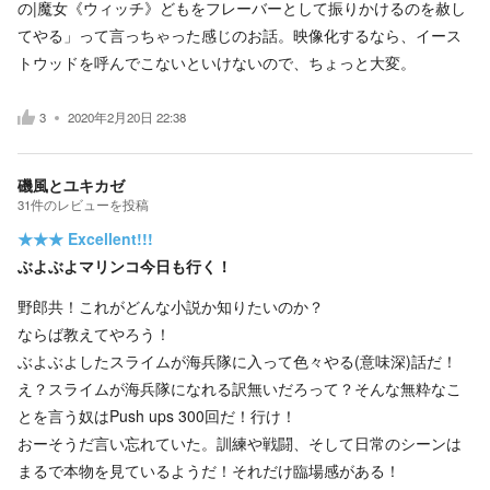
の|魔女《ウィッチ》どもをフレーバーとして振りかけるのを赦し
てやる」って言っちゃった感じのお話。映像化するなら、イース
トウッドを呼んでこないといけないので、ちょっと大変。
3
2020年2月20日 22:38
磯風とユキカゼ
31
件の
レビューを投稿
★★★
Excellent!!!
ぶよぶよマリンコ今日も行く！
野郎共！これがどんな小説か知りたいのか？
ならば教えてやろう！
ぶよぶよしたスライムが海兵隊に入って色々やる(意味深)話だ！
え？スライムが海兵隊になれる訳無いだろって？そんな無粋なこ
とを言う奴はPush ups 300回だ！行け！
おーそうだ言い忘れていた。訓練や戦闘、そして日常のシーンは
まるで本物を見ているようだ！それだけ臨場感がある！