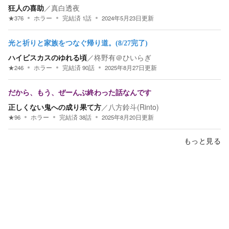
狂人の喜助
／
真白透夜
★
376
ホラー
完結済
1
話
2024年5月23日
更新
光と祈りと家族をつなぐ帰り道。(8/27完了)
ハイビスカスのゆれる頃
／
柊野有＠ひいらぎ
★
246
ホラー
完結済
90
話
2025年8月27日
更新
だから、もう、ぜーんぶ終わった話なんです
正しくない鬼への成り果て方
／
八方鈴斗(Rinto)
★
96
ホラー
完結済
38
話
2025年8月20日
更新
もっと見る