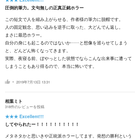
圧倒的筆力。文句無しの正真正銘ホラー
この短文で人を縮み上がらせる、作者様の筆力に脱帽です。
人の固定観念、思い込みを逆手に取った、大どんでん返し。
まさに最恐ホラー。
自分の身にも起こるのではないか……と想像を巡らせてしまう
と、どんどん怖くなってきます。
実際、夜寝る前、ぼやっとした状態でならこんな出来事に遭って
しまうこともあり得るので、本当に怖いです。
2019年7月13日 13:31
相葉ミト
318
件の
レビューを投稿
★★★
Excellent!!!
してやられたー！！！！！！！！！！
メタネタかと思いきや正統派ホラーしてます。発想の勝利という