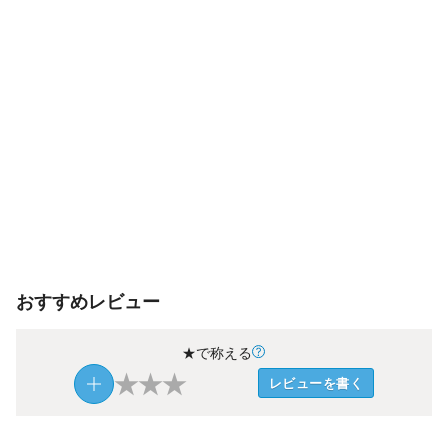
おすすめレビュー
★で称える
★
★
★
レビューを書く