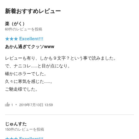
新着おすすめレビュー
楽（がく）
60
件の
レビューを投稿
★★★
Excellent!!!
あかん過ぎてクッソwww
レビューも有り、しかも９文字？という事で読みました。
で、ナニコレ.....と目が点になり。
確かにホラーでした。
久々に寒気を感じた.....。
ご馳走様でした。
1
2019年7月13日 13:59
じゅんすた
150
件の
レビューを投稿
★★★
Excellent!!!