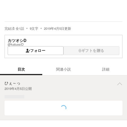
完結済
全
1
話
9
文字
2019年4月5日
更新
カツオシD
@katuosiD
フォロー
ギフトを贈る
目次
関連小説
詳細
目次
ひぇ～っ
2019年4月5日
公開