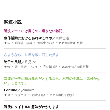
関連小説
近況ノートには書くのに適さない雑記。
創作活動におけるあれやこれや
／
白武士道
★
25
創作論・評論
連載中
166
話
2026年3月9日
更新
さようなら、世界を敵に回した父よ
迷子の風船
／
月見 夕
★
49
詩・童話・その他
完結済
1
話
2022年12月12日
更新
幸運が平等に訪れるのだとするなら、本当の不幸は「気付かな
い」ことです。
Fortune
／
yokamite
★
33
ラブコメ
完結済
2
話
2023年3月8日
更新
読後にタイトルの意味がわかります