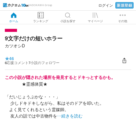
新規登録
ログイン
KADOKAWA Group
ホーム
ランキング
小説を探す
マイページ
その他
9文字だけの短いホラー
カツオシD
★
46
6
応援コメント
7
小説のフォロワー
この小説が隠された場所を発見するとドキっとするかも。
★霊感体質★
「だいじょうぶかな・・・」
少しドキドキしながら、私はそのドアを叩いた。
よく見てくれるという霊媒師。
友人の話では中古物件を
…続きを読む