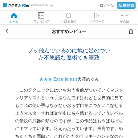
新規登録
ログイン
KADOKAWA Group
ホーム
ランキング
小説を探す
マイページ
その他
おすすめレビュー
ブッ飛んでいるのに地に足のつい
た不思議な魔術てき筆致
★★★
Excellent!!!
大澤めぐみ
このテクニックにはいちおう名前がついていてマジッ
クリアリズムという手法なんですけれども世界的に見て
もこれの使い手はなかなかおらず自在につかいこなせる
ようマスターすれば文学史に名を残せるっていうレベル
の伝説の武器の類なのですが、この作品はもうばちばち
にキマッています。冴えわたっています。最高です。め
ちゃくちゃ面白い。これがただのラッキーパンチなのか