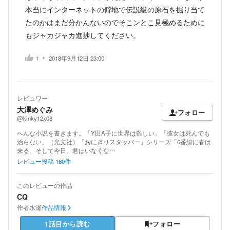
本当にインターネットの僻地で伝説級の原石を掘り当て
たのかはまだ分かんないのでそこンとこ見極めるために
もジャカジャカ進捗してください。
1
2018年9月12日 23:00
レビュワー
大澤めぐみ
フォロー
@kinky12x08
へんな小説を書きます。「Y田A子に世界は難しい」「彼女は死んでも
治らない」（光文社）「おにぎりスタッバー」シリーズ「6番線に春は
来る。そして今日、君はいなくな…
レビュー投稿
160
件
このレビューの作品
CQ
作者
水瀬
作品情報
1話目から読む
フォロー