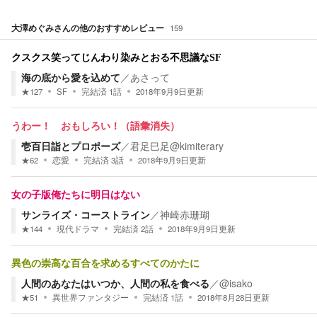
大澤めぐみ
さんの他のおすすめレビュー
159
クスクス笑ってじんわり染みとおる不思議なSF
海の底から愛を込めて
／
あさって
★
127
SF
完結済
1
話
2018年9月9日
更新
うわー！ おもしろい！（語彙消失）
壱百日詣とプロポーズ
／
君足巳足@kimiterary
★
62
恋愛
完結済
3
話
2018年9月9日
更新
女の子版俺たちに明日はない
サンライズ・コーストライン
／
神崎赤珊瑚
★
144
現代ドラマ
完結済
2
話
2018年9月9日
更新
異色の崇高な百合を求めるすべてのかたに
人間のあなたはいつか、人間の私を食べる
／
@isako
★
51
異世界ファンタジー
完結済
1
話
2018年8月28日
更新