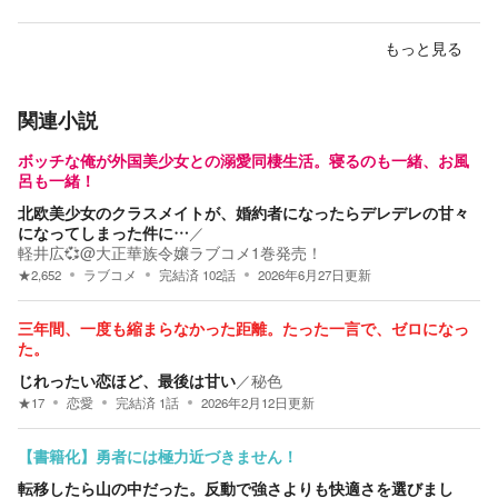
もっと見る
関連小説
ボッチな俺が外国美少女との溺愛同棲生活。寝るのも一緒、お風
呂も一緒！
北欧美少女のクラスメイトが、婚約者になったらデレデレの甘々
になってしまった件に…
／
軽井広💞@大正華族令嬢ラブコメ1巻発売！
★
2,652
ラブコメ
完結済
102
話
2026年6月27日
更新
三年間、一度も縮まらなかった距離。たった一言で、ゼロになっ
た。
じれったい恋ほど、最後は甘い
／
秘色
★
17
恋愛
完結済
1
話
2026年2月12日
更新
【書籍化】勇者には極力近づきません！
転移したら山の中だった。反動で強さよりも快適さを選びまし