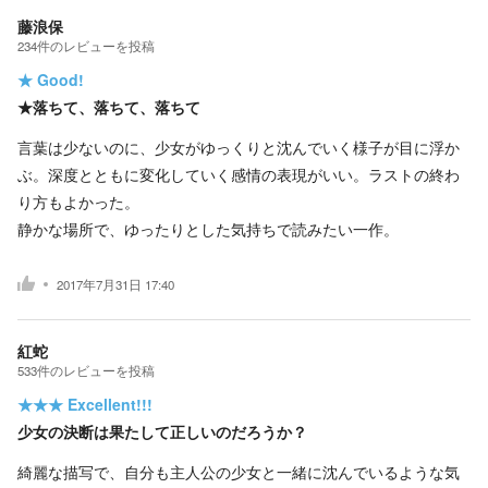
藤浪保
234
件の
レビューを投稿
★
Good!
★落ちて、落ちて、落ちて
言葉は少ないのに、少女がゆっくりと沈んでいく様子が目に浮か
ぶ。深度とともに変化していく感情の表現がいい。ラストの終わ
り方もよかった。
静かな場所で、ゆったりとした気持ちで読みたい一作。
2017年7月31日 17:40
紅蛇
533
件の
レビューを投稿
★★★
Excellent!!!
少女の決断は果たして正しいのだろうか？
綺麗な描写で、自分も主人公の少女と一緒に沈んでいるような気