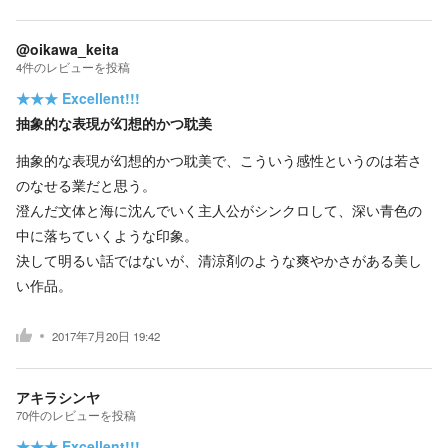
@oikawa_keita
4
件の
レビューを投稿
★★★
Excellent!!!
抽象的な表現が幻想的かつ耽美
抽象的な表現が幻想的かつ耽美で、こういう感性というのは若さ
のなせる業だと思う。
澄んだ文体と海に沈んでいく主人公がシンクロして、深い青色の
中に落ちていくような印象。
決して明るい話ではないが、清涼剤のような爽やかさがある美し
い作品。
2017年7月20日 19:42
アキラシンヤ
70
件の
レビューを投稿
★★★
Excellent!!!