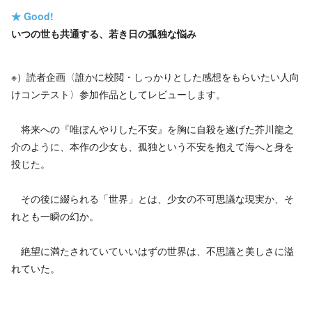
★
Good!
いつの世も共通する、若き日の孤独な悩み
※）読者企画〈誰かに校閲・しっかりとした感想をもらいたい人向
けコンテスト〉参加作品としてレビューします。
将来への『唯ぼんやりした不安』を胸に自殺を遂げた芥川龍之
介のように、本作の少女も、孤独という不安を抱えて海へと身を
投じた。
その後に綴られる「世界」とは、少女の不可思議な現実か、そ
れとも一瞬の幻か。
絶望に満たされていていいはずの世界は、不思議と美しさに溢
れていた。