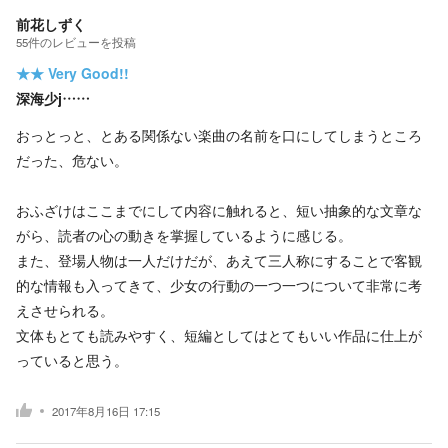
前花しずく
55
件の
レビューを投稿
★★
Very Good!!
深海少j……
おっとっと、とある関係ない楽曲の名前を口にしてしまうところ
だった、危ない。
おふざけはここまでにして内容に触れると、短い抽象的な文章な
がら、読者の心の動きを掌握しているように感じる。
また、登場人物は一人だけだが、あえて三人称にすることで客観
的な情報も入ってきて、少女の行動の一つ一つについて非常に考
えさせられる。
文体もとても読みやすく、短編としてはとてもいい作品に仕上が
っていると思う。
2017年8月16日 17:15