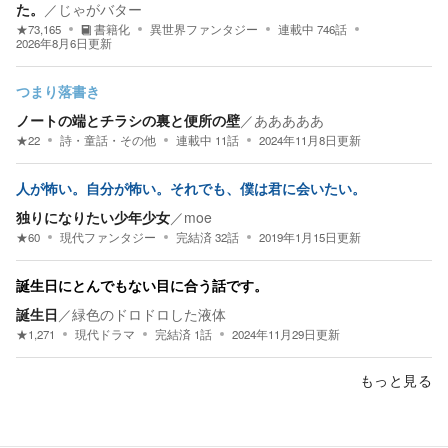
た。
／
じゃがバター
★
73,165
書籍化
異世界ファンタジー
連載中
746
話
2026年8月6日
更新
つまり落書き
ノートの端とチラシの裏と便所の壁
／
あああああ
★
22
詩・童話・その他
連載中
11
話
2024年11月8日
更新
人が怖い。自分が怖い。それでも、僕は君に会いたい。
独りになりたい少年少女
／
moe
★
60
現代ファンタジー
完結済
32
話
2019年1月15日
更新
誕生日にとんでもない目に合う話です。
誕生日
／
緑色のドロドロした液体
★
1,271
現代ドラマ
完結済
1
話
2024年11月29日
更新
もっと見る