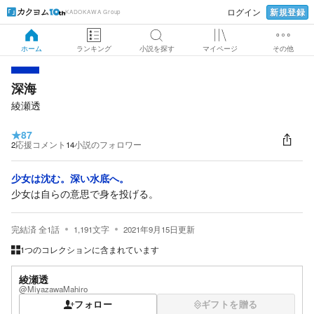
新規登録
ログイン
KADOKAWA Group
ホーム
ランキング
小説を探す
マイページ
その他
深海
綾瀬透
★
87
2
応援コメント
14
小説のフォロワー
少女は沈む。深い水底へ。
少女は自らの意思で身を投げる。
完結済
全
1
話
1,191
文字
2021年9月15日
更新
1つのコレクションに含まれています
綾瀬透
@MiyazawaMahiro
フォロー
ギフトを贈る