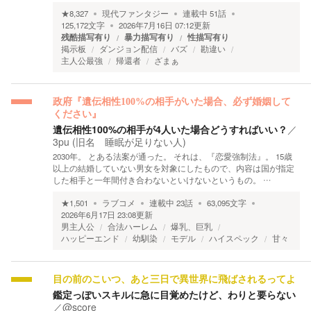
★
8,327
現代ファンタジー
連載中
51
話
125,172
文字
2026年7月16日 07:12
更新
残酷描写有り
暴力描写有り
性描写有り
掲示板
ダンジョン配信
バズ
勘違い
主人公最強
帰還者
ざまぁ
政府『遺伝相性100%の相手がいた場合、必ず婚姻して
ください』
遺伝相性100%の相手が4人いた場合どうすればいい？
／
3pu (旧名 睡眠が足りない人)
2030年。 とある法案が通った。 それは、『恋愛強制法』。 15歳
以上の結婚していない男女を対象にしたもので、内容は国が指定
した相手と一年間付き合わないといけないというもの。 …
★
1,501
ラブコメ
連載中
23
話
63,095
文字
2026年6月17日 23:08
更新
男主人公
合法ハーレム
爆乳、巨乳
ハッピーエンド
幼馴染
モデル
ハイスペック
甘々
目の前のこいつ、あと三日で異世界に飛ばされるってよ
鑑定っぽいスキルに急に目覚めたけど、わりと要らない
／
@score