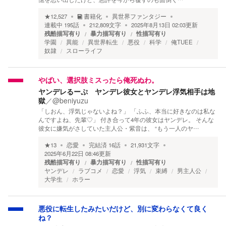
★
12,527
書籍化
異世界ファンタジー
連載中
195
話
212,809
文字
2025年8月13日 02:03
更新
残酷描写有り
暴力描写有り
性描写有り
学園
異能
異世界転生
悪役
科学
俺TUEE
奴隷
スローライフ
やばい、選択肢ミスったら俺死ぬわ。
ヤンデレるーぷ ヤンデレ彼女とヤンデレ浮気相手は地
獄
／
@beniyuzu
「しおん、浮気じゃないよね？」 「ふふ、本当に好きなのは私な
んですよね、先輩♡」 付き合って4年の彼女はヤンデレ。 そんな
彼女に嫌気がさしていた主人公・紫音は、 “もう一人のヤ…
★
13
恋愛
完結済
16
話
21,931
文字
2025年6月22日 08:46
更新
残酷描写有り
暴力描写有り
性描写有り
ヤンデレ
ラブコメ
恋愛
浮気
束縛
男主人公
大学生
ホラー
悪役に転生したみたいだけど、別に変わらなくて良く
ね？