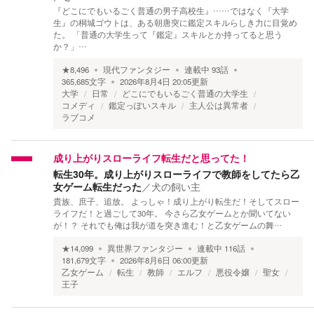
『どこにでもいるごく普通の男子高校生』……ではなく『大学
生』の桐城ゴウトは、ある朝唐突に鑑定スキルらしき力に目覚め
た。 「普通の大学生って『鑑定』スキルとか持ってると思う
か？」…
★
8,496
現代ファンタジー
連載中
93
話
365,685
文字
2026年8月4日 20:05
更新
大学
日常
どこにでもいるごく普通の大学生
コメディ
鑑定っぽいスキル
主人公は異常者
ラブコメ
成り上がりスローライフ転生だと思ってた！
転生30年。成り上がりスローライフで教師をしてたら乙
女ゲーム転生だった
／
犬の飼い主
貴族、庶子、追放。 よっしゃ！成り上がり転生だ！そしてスロー
ライフだ！と過ごして30年。 今さら乙女ゲームとか聞いてない
が！？ それでも俺は我が道を突き進む！と乙女ゲームの舞…
★
14,099
異世界ファンタジー
連載中
116
話
181,679
文字
2026年8月6日 06:00
更新
乙女ゲーム
転生
教師
エルフ
悪役令嬢
聖女
王子