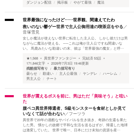
ダンジョン配信
掲示板
やがて最強
魔法
世界最強になったけど……世界観、間違えてたわ
救いのない鬱ゲー世界で主人公御用達の喫茶店をやる
／
音塚雪見
女しか魔法が使えない世界に転生した主人公。 しかし彼だけは男
ながらに魔法が使える。 ──これは俺が主人公ですね間違いな
い。 馬鹿みたいな勘違いの末、彼は「世界最強の魔女」と呼…
★
1,568
異世界ファンタジー
完結済
53
話
171,846
文字
2026年7月3日 19:46
更新
残酷描写有り
暴力描写有り
曇らせ
勘違い
主人公最強
ヤンデレ
ハーレム
男主人公
チート
世界が震えるボスを前に、男はただ「美味そう」と呟い
た
腹ペコ異世界帰還者、S級モンスターを食材としか見て
いなくて話が合わない
／
フーツラ
異世界で20年の過酷なサバイバルを生き抜き、奇跡の生還を果た
した男。 懐かしの故郷で平和な生活を送るはずが、帰還した地球
は激変していた。 世界で唯一、日本にだけ未知の資源を産…