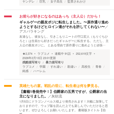
ヤンデレ
巨乳
女子高生
監禁されかけ
お前らが好きになるのはあっち（主人公）だから！
ギャルゲーの親友ポジに転生しました。〜原作通り進め
ようとするけどヒロイン達がそれを許してくれない〜
／
アスパラキング
友達なし、彼女なし、引きこもりニートの守口宏人（もりぐちひ
ろと）は生前から好きだったギャルゲーに転生する。 ただし、主
人公の親友ポジに。 とある理由で原作通りに進めようと頑張…
★
2,374
ラブコメ
連載中
91
話
252,619
文字
2026年2月13日 23:01
更新
残酷描写有り
暴力描写有り
ラブコメ
学園
すれ違い
勘違い
高校生
青春
鈍感
ハーレム
英雄たちの宴。戦乱の世に、転生者は何を夢見る。
【書籍1巻発売中！】伯爵家の五男ですが、公爵家の当
主になりました。
／
灰紡流
1月5日にドラゴンノベルス様より発売されます！大幅に加筆して
おりますので、ウェブ版を読んだ上でも楽しんでいただけると思
います。ぜひよろしくお願いいたします。 書籍版タイトル【伯