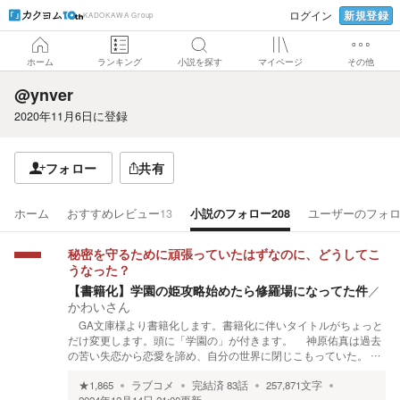
新規登録
ログイン
KADOKAWA Group
ホーム
ランキング
小説を探す
マイページ
その他
@ynver
2020年11月6日
に登録
フォロー
共有
ホーム
おすすめレビュー
13
小説のフォロー
208
ユーザーのフォ
秘密を守るために頑張っていたはずなのに、どうしてこ
うなった？
【書籍化】学園の姫攻略始めたら修羅場になってた件
／
かわいさん
GA文庫様より書籍化します。書籍化に伴いタイトルがちょっと
だけ変更します。頭に「学園の」が付きます。 神原佑真は過去
の苦い失恋から恋愛を諦め、自分の世界に閉じこもっていた。 …
★
1,865
ラブコメ
完結済
83
話
257,871
文字