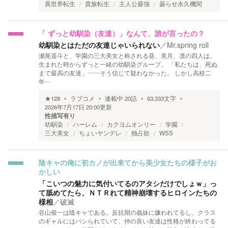
異世界転生
貴族転生
主人公最強
曇らせ永久機関
「 ずっと幼馴染（友達）」なんて、誰が言ったの？
幼馴染とはただの友達じゃいられない
／
Mr.spring roll
瀬尾遥斗と、学園の三大美女と称される葵、美月、凛の四人は、
生まれた時からずっと一緒の幼馴染グループ。 「私たちは、死ぬ
まで最高の友達」――そう信じて疑わなかった。 しかし高校二
年…
★
128
ラブコメ
連載中
20
話
63,333
文字
2026年7月17日 20:00
更新
性描写有り
幼馴染
ハーレム
カクヨムオンリー
学園
三大美女
ちょいヤンデレ
独占欲
WSS
陰キャの俺に初カノが出来てから美少女たちの様子がお
かしい
「こいつの魅力に気付いてるのアタシだけでしょｗ」っ
て舐めてたら、ＮＴＲれて精神崩壊するヒロインたちの
様相
／
破滅
谷山俊一は陰キャである。反抗期の義妹に嫌われてるし、クラス
のギャルにはパシられていて、仲の良い友達は性格が終わってる