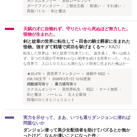
カクヨムオンリー
悪役ロールプレイ
ダークファンタジー
ご都合主義
勘違い
すれ違い
異能バトル
剣と魔法
天賦の才に自惚れず、守りたいから死ぬほど努力した。
怪物が生まれた。
剣と紋章の世界に転生して～田舎の騎士爵家に生まれた
怪物。強すぎて戦場で武功を挙げまくる〜
／
KAZU
転生した世界は、剣と紋章で出来ていた。 血生臭く、争いは絶え
ず、五つの大国が千年終わらない戦争を続ける世界だった。 そん
な世界で、人口１００人にも満たないド田舎に生まれた俺はか…
★
22,476
異世界ファンタジー
連載中
65
話
206,152
文字
2026年3月1日 12:02
更新
残酷描写有り
暴力描写有り
カクヨムオンリー
異世界転生
戦記
チート無双
剣と魔法
ハーレム
主人公最強
戦場のロミオとジュリエット
実力を示せって、まあ、いつも通りダンジョンに潜れば
問題ないか
ダンジョン潜って美少女配信者を助けてバズるとか無か
ったけど、なんか凄いことになった件
／