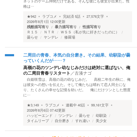
ネットのゲーム仲間だけである。そんな彼にも彼女が出来た。性
格は…
★
942
ラブコメ
完結済
5
話
27,576
文字
2026年8月1日 12:00
更新
残酷描写有り
暴力描写有り
性描写有り
Ｒ１５
ＮＴＲ
ＷＳＳ（私が先に好きだったのに）
曇らせ
ヤンデレ
修羅場
二周目の青春、本気の自分磨き。その結果、幼馴染が曇
っていくんだが……？
高嶺の花のツンデレ幼なじみだけは絶対に選ばない、俺
の二周目青春リスタート
／
古湊ナゴ
白姫咲雪は、高嶺の花の幼なじみだ。 高校二年生の秋に、俺
は彼女への想いを伝えた。そして俺たちは晴れて恋人同士にな
り、たくさんの幸せな記憶を紡いだ。 俺にだけツンとした態度
に…
★
3,149
ラブコメ
連載中
40
話
99,161
文字
2026年8月6日 07:42
更新
ハッピーエンド
ツンデレ
曇らせ
幼馴染
タイムリープ
自分磨き
すれ違い
美少女