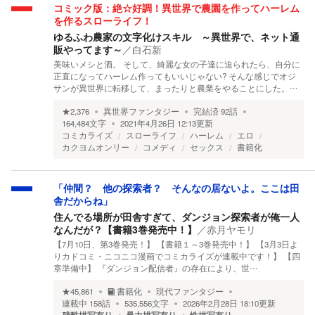
コミック版：絶☆好調！異世界で農園を作ってハーレム
を作るスローライフ！
ゆるふわ農家の文字化けスキル ～異世界で、ネット通
販やってます～
／
白石新
美味いメシと酒。 そして、綺麗な女の子達に迫られたら、自分に
正直になってハーレム作ってもいいじゃない? そんな感じでオジ
サンが異世界に転移して、まったりと農業をやることにした。…
★
2,376
異世界ファンタジー
完結済
92
話
164,484
文字
2021年4月26日 12:13
更新
コミカライズ
スローライフ
ハーレム
エロ
カクヨムオンリー
コメディ
セックス
書籍化
「仲間？ 他の探索者？ そんなの居ないよ。ここは田
舎だからね」
住んでる場所が田舎すぎて、ダンジョン探索者が俺一人
なんだが？【書籍3巻発売中！】
／
赤月ヤモリ
【7月10日、第3巻発売！】 【書籍１～3巻発売中！】 【3月3日よ
りカドコミ・ニコニコ漫画でコミカライズが連載中です！】 【四
章準備中】 『ダンジョン配信者』の存在により、世…
★
45,861
書籍化
現代ファンタジー
連載中
158
話
535,556
文字
2026年2月28日 18:10
更新