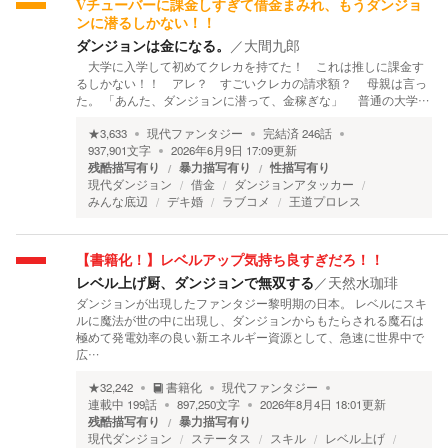
Vチューバーに課金しすぎて借金まみれ、もうダンジョ
ンに潜るしかない！！
ダンジョンは金になる。
／
大間九郎
大学に入学して初めてクレカを持てた！ これは推しに課金す
るしかない！！ アレ？ すごいクレカの請求額？ 母親は言っ
た。 「あんた、ダンジョンに潜って、金稼ぎな」 普通の大学…
★
3,633
現代ファンタジー
完結済
246
話
937,901
文字
2026年6月9日 17:09
更新
残酷描写有り
暴力描写有り
性描写有り
現代ダンジョン
借金
ダンジョンアタッカー
みんな底辺
デキ婚
ラブコメ
王道プロレス
【書籍化！】レベルアップ気持ち良すぎだろ！！
レベル上げ厨、ダンジョンで無双する
／
天然水珈琲
ダンジョンが出現したファンタジー黎明期の日本。 レベルにスキ
ルに魔法が世の中に出現し、ダンジョンからもたらされる魔石は
極めて発電効率の良い新エネルギー資源として、急速に世界中で
広…
★
32,242
書籍化
現代ファンタジー
連載中
199
話
897,250
文字
2026年8月4日 18:01
更新
残酷描写有り
暴力描写有り
現代ダンジョン
ステータス
スキル
レベル上げ