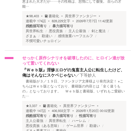
恵まれた天才だが……その性格は、怠惰にして傲慢。 自らの才
能…
★
98,403
書籍化
異世界ファンタジー
連載中
174
話
828,229
文字
2026年7月7日 11:42
更新
残酷描写有り
暴力描写有り
異世界転生
悪役貴族
主人公最強
剣と魔法
ざまぁ
勘違い
感情激重ハーフエルフ
不憫可愛いチョロイン
せっかく原作シナリオを破壊したのに、ヒロイン達が放
って置いてくれない
『Ｗｅｂ版』淫惨エロゲの鬼畜主人公に転生したけど、
俺はそんなにスケベじゃない
／
下等妙人
書籍版が３／１９日、ファンタジア文庫様より発売決定！ ※こ
ちらはＷｅｂ版となっており、書籍版の内容とは「全く違うも
の」となっております。 Ｗｅｂ版と書籍版、いずれもご愛顧い
た…
★
3,337
書籍化
異世界ファンタジー
連載中
147
話
406,933
文字
2026年1月20日 00:02
更新
残酷描写有り
暴力描写有り
性描写有り
主人公最強
異世界転生
ハーレム
悪役貴族（ある意味）
ゲーム世界
勘違い
ざまぁ要素アリ
書籍化