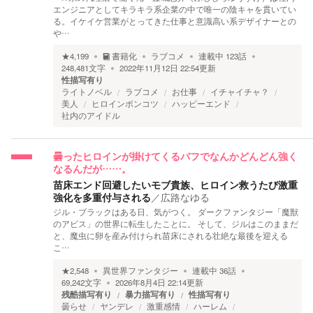
エンジニアとしてキラキラ系企業の中で唯一の陰キャを貫いてい
る。イケイケ営業がとってきた仕事と意識高い系デザイナーとの
や…
★
4,199
書籍化
ラブコメ
連載中
123
話
248,481
文字
2022年11月12日 22:54
更新
性描写有り
ライトノベル
ラブコメ
お仕事
イチャイチャ？
美人
ヒロインポンコツ
ハッピーエンド
社内のアイドル
曇ったヒロインが掛けてくるバフでなんかどんどん強く
なるんだが……。
苗床エンド回避したいモブ貴族、ヒロイン救うたび激重
強化を多重付与される
／
広路なゆる
ジル・ブラックはある日、気がつく。 ダークファンタジー「魔獣
のアビス」の世界に転生したことに。 そして、ジルはこのままだ
と、魔虫に卵を産み付けられ苗床にされる壮絶な最後を迎える
こ…
★
2,548
異世界ファンタジー
連載中
36
話
69,242
文字
2026年8月4日 22:14
更新
残酷描写有り
暴力描写有り
性描写有り
曇らせ
ヤンデレ
激重感情
ハーレム