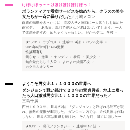
けほけほっ……けほけほけほけほっ！
ボランティアで看病サービスを始めたら、クラスの美少
女たちが一斉に曇りだした
／
月城メロン
両親の転勤をきっかけに、高校入学と同時に一人暮らしを始めた
雨宮夕。 ある日、風邪で寝込んだ彼は気づいてしまう。 一人
で体調を崩すの、めちゃくちゃ寂しい。 だから夕は、学校…
★
1,722
ラブコメ
連載中
34
話
82,775
文字
2026年6月29日 14:34
更新
性描写有り
曇らせ
激重
ヤンデレ
看病
美少女
無自覚たらし主人公
よわよわ純情乙女
カクヨムオンリー
ようこそ男女比１：１０００の世界へ
ダンジョンで戦い続けて２０年の童貞勇者、地上に戻っ
たら人口激減男女比１：１０００の世界だった
／
三島千廣
西暦１９９Ｘ年。 世界各地に『ダンジョン』と呼ばれる迷宮が現
れ、無数の魔獣が出現した。 ダンジョン内では、近代兵器は作動
しない。 世界の軍は敗退を続けた。 そんな時、滅亡に瀕した…
★
9,491
現代ファンタジー
連載中
151
話