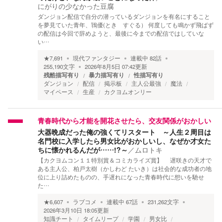
にがりの少なかった豆腐
ダンジョン配信で自分の潜っているダンジョンを有名にすること
を夢見ていた青年、鴇優(とき すぐる） 何度しても鳴かず飛ばず
の配信は今回で辞めようと、最後に今までの配信ではしていな
い…
★
7,691
現代ファンタジー
連載中
82
話
255,190
文字
2026年8月5日 07:42
更新
残酷描写有り
暴力描写有り
性描写有り
ダンジョン
配信
掲示板
主人公最強
魔法
マイペース
生産
カクヨムオンリー
青春時代から才能を開花させたら、交友関係がおかしい
大器晩成だった俺の強くてリスタート ～人生２周目は
名門校に入学したら男女比がおかしいし、なぜか才女た
ちに懐かれるんだが……!?～
／
ムロトキ
【カクヨムコン１１特別賞＆コミカライズ賞】 遅咲きの天才で
ある主人公、柏戸太樹（かしわど たいき）は社会的な成功者の地
位に上り詰めたものの、手遅れになった青春時代に想いを馳せ
た…
★
6,607
ラブコメ
連載中
67
話
231,262
文字
2026年3月10日 18:05
更新
知識チート
タイムリープ
学園
男女比