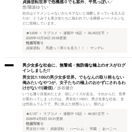
貞操逆転世界で危機感０でも案外、平気っぽい
／
悠/陽波ゆうい
自分はイケメンじゃないからモテないと油断しきっている主人公
だが、どうみても美少女たちに狙われている模様 ※ハーメルンな
どに投稿しています。
★
3,639
ラブコメ
連載中
16
話
35,453
文字
2025年10月30日 23:56
更新
性描写有り
貞操逆転
馬鹿っ！周りを見ろ！！
ヤンデレ
男少女多な社会に、無警戒・無防備な極上のオスがログ
インしました!!
男女比1:100の男少女多世界。でもなんの取り柄もない
俺みたいなやつが、女子たちの極上のおかずにされるわ
けがない!!(確信)
／
歩谷健介
いつも通り目覚めたとき、頭にノイズが走る。 それからだ、世界
が変わってしまったのは。 男女比1:100の、男少女多な社会。 女
は性欲ムラムラで、男に飢えた状態らしい。 獣のよ…
★
2,137
ラブコメ
連載中
10
話
46,921
文字
2026年4月8日 03:31
更新
性描写有り
男女比1:100
貞操逆転
ハーレム
学園
あべこべ