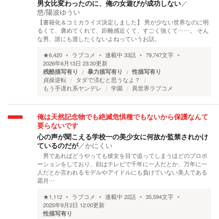
男女比変わったのに、俺の女遊びが成功しない
／
悠/陽波ゆうい
【書籍化＆コミカライズ決定しました】 男が少ない世界なのに明
るくて、褒めてくれて、距離感近くて、すごく強くて……。 そん
な男、誰にも渡したくないよねっていうお話。
★
6,420
ラブコメ
連載中
33
話
79,747
文字
2026年6月13日 23:30
更新
残酷描写有り
暴力描写有り
性描写有り
貞操逆転
タダで済むと思うなよ？
もう手遅れ系ヤンデレ
学園
異世界ラブコメ
俺は天然記念物でも絶滅危惧種でもないから保護なんて
要らないです
心の声が聞こえる学校一の美少女に何故か監禁されかけ
ているのだが
／
かにくい
男であればどうやっても彼女を目で追ってしまうほどのプロポ
ーションをしており、顔はテレビで千年に一人だとか、万年に一
人だとか言われるモデルやアイドルにも負けていない美人である
霜月…
★
1,112
ラブコメ
連載中
22
話
35,594
文字
2025年9月2日 12:00
更新
性描写有り