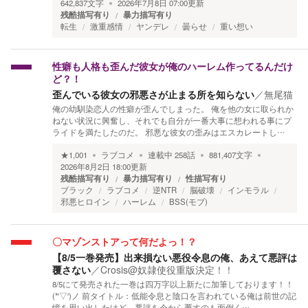
642,837
文字
2026年7月8日 07:00
更新
残酷描写有り
暴力描写有り
転生
激重感情
ヤンデレ
曇らせ
重い想い
性癖も人格も歪んだ彼女が俺のハーレム作ってるんだけ
ど？！
歪んでいる彼女の邪悪さが止まる所を知らない
／
無尾猫
俺の幼馴染恋人の性癖が歪んでしまった。 俺を他の女に取られか
ねない状況に興奮し、それでも自分が一番大事に想われる事にプ
ライドを満たしたのだ。 邪悪な彼女の歪みはエスカレートし…
★
1,001
ラブコメ
連載中
258
話
881,407
文字
2026年8月2日 18:00
更新
残酷描写有り
暴力描写有り
性描写有り
ブラック
ラブコメ
逆NTR
脳破壊
インモラル
邪悪ヒロイン
ハーレム
BSS(モブ)
〇マゾンストアって何だよっ！？
【8/5一巻発売】出来損ない悪役令息の俺、あえて悪評は
覆さない
／
Crosis@奴隷使役重版決定！！
8/5にて発売された一巻は四万字以上新たに加筆しております！！
(*'▽')ノ 前タイトル：低能令息と陰口を言われている俺は前世の記
憶を思い出したけど、悪評を今から覆すのも面倒く…