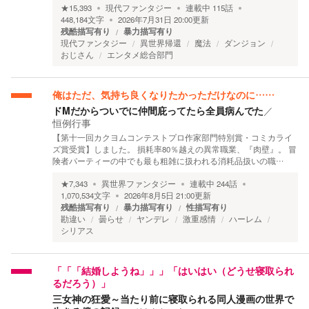
★
15,393
現代ファンタジー
連載中
115
話
448,184
文字
2026年7月31日 20:00
更新
残酷描写有り
暴力描写有り
現代ファンタジー
異世界帰還
魔法
ダンジョン
おじさん
エンタメ総合部門
俺はただ、気持ち良くなりたかっただけなのに……
ドMだからついでに仲間庇ってたら全員病んでた
／
恒例行事
【第十一回カクヨムコンテストプロ作家部門特別賞・コミカライ
ズ賞受賞】しました。 損耗率80％越えの異常職業、『肉壁』。 冒
険者パーティーの中でも最も粗雑に扱われる消耗品扱いの職…
★
7,343
異世界ファンタジー
連載中
244
話
1,070,534
文字
2026年8月5日 21:00
更新
残酷描写有り
暴力描写有り
性描写有り
勘違い
曇らせ
ヤンデレ
激重感情
ハーレム
シリアス
「「「結婚しようね」」」「はいはい（どうせ寝取られ
るだろう）」
三女神の狂愛～当たり前に寝取られる同人漫画の世界で