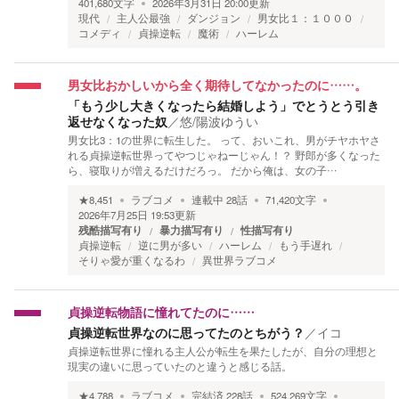
401,680
文字
2026年3月31日 20:00
更新
現代
主人公最強
ダンジョン
男女比１：１０００
コメディ
貞操逆転
魔術
ハーレム
男女比おかしいから全く期待してなかったのに……。
「もう少し大きくなったら結婚しよう」でとうとう引き
返せなくなった奴
／
悠/陽波ゆうい
男女比3：1の世界に転生した。 って、おいこれ、男がチヤホヤさ
れる貞操逆転世界ってやつじゃねーじゃん！？ 野郎が多くなった
ら、寝取りが増えるだけだろっ。 だから俺は、女の子…
★
8,451
ラブコメ
連載中
28
話
71,420
文字
2026年7月25日 19:53
更新
残酷描写有り
暴力描写有り
性描写有り
貞操逆転
逆に男が多い
ハーレム
もう手遅れ
そりゃ愛が重くなるわ
異世界ラブコメ
貞操逆転物語に憧れてたのに……
貞操逆転世界なのに思ってたのとちがう？
／
イコ
貞操逆転世界に憧れる主人公が転生を果たしたが、自分の理想と
現実の違いに思っていたのと違うと感じる話。
★
4,788
ラブコメ
完結済
228
話
524,269
文字