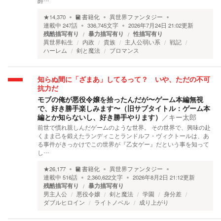
爵…
★
14,370
書籍化
異世界ファンタジー
連載中
247
話
336,745
文字
2026年7月24日 21:02
更新
残酷描写有り
暴力描写有り
性描写有り
異世界転生
内政
貴族
主人公弱い系
戦記
ハーレム
剣と魔法
ブロマンス
知らぬ間に「ざまあ」してるって？ いや、ただの不可
抗力だ
モブの俺が悪役令嬢を拾ったんだが〜ゲーム本編無視
で、好き勝手楽しみます〜（旧サブタイトル：ゲーム本
編とか知らないし、好き勝手やります）
／
キー太郎
前世で慣れ親しんだゲームのような世界。 その世界で、興味の赴
くまま己を鍛えたランディことランドルフ・ヴィクトールは、あ
る事件がきっかけでこの世界が『乙女ゲー』だという事を知って
し…
★
26,177
書籍化
異世界ファンタジー
連載中
516
話
2,360,622
文字
2026年8月2日 21:12
更新
残酷描写有り
暴力描写有り
男主人公
悪役令嬢
剣と魔法
学園
身分差
ダブルヒロイン
ライトノベル
成り上がり