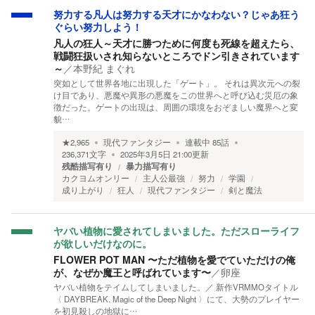
努力する凡人は努力する天才にかなわない？じゃあ狂う
ぐらい努力しよう！
凡人の狂人～天才に勝つために何度も死線を超えたら、
戦闘狂扱いされ知らないところでドン引きされています
～
／
本野紀 まぐれ
突如として世界各地に出現した「ゲート」。 それは異次元への裂
け目であり、悪魔や異形の悪魔をこの世界へと呼び込む災厄の象
徴だった。ゲートの出現は、周囲の環境をおぞましい魔界へと変
貌…
★
2,965
現代ファンタジー
連載中
85
話
236,371
文字
2025年3月5日 21:00
更新
残酷描写有り
暴力描写有り
カクヨムオンリー
主人公最強
努力
学園
成り上がり
狂人
現代ファンタジー
剣と魔法
ヤバい植物に愛されてしまいました。ただスローライフ
が欲しいだけなのに。
FLOWER POT MAN 〜ただ植物を愛でていただけの俺
が、なぜか魔王と呼ばれています〜
／
卵座
ヤバい植物をテイムしてしまいました。／ 新作VRMMOタイトル
〈 DAYBREAK. Magic of the Deep Night 〉にて、大勢のプレイヤー
を初見殺しの地獄に…