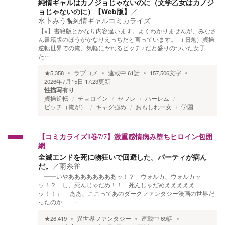
純情ギャルはカノジョじゃないのに（文学乙女はカノジ
ョじゃないのに）【Web版】
／
水卜みう🐤純情ギャルコミカライズ
【※】書籍版とかなり内容違います。よくわかりませんが、みなさ
ん書籍版のほうがかなりえっちだと言っています。 （旧題）貞操
逆転世界での俺、気軽にヤれるビッチ♂だと盛りのついた女子
た…
★
5,358
ラブコメ
連載中
61
話
157,506
文字
2026年7月15日 17:23
更新
性描写有り
貞操逆転
チョロイン
セフレ
ハーレム
ビッチ（俺が）
ギャグ強め
おもしれー女
学園
【コミカライズ1巻7/7】激重感情病み堕ちヒロイン包囲
網
全滅エンドを死に物狂いで回避した。パーティが病ん
だ。
／
雨糸雀
「――いやああああああああッ！？ ウォルカ、ウォルカッ
ッ！？ し、死んじゃだめ！！ 死んじゃだめえええええ
ッ！！」 ああ、ここってあのダークファンタジー漫画の世界だ
ったのか――…
★
26,419
異世界ファンタジー
連載中
69
話