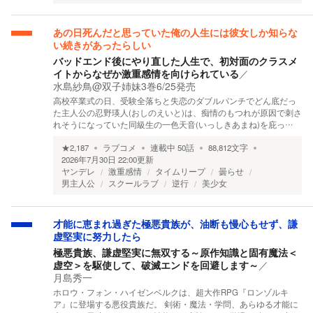
あの日死んだと思っていた俺の人生には彼女しか知らな
い続きがあったらしい
バッドエンド後にやり直した人生で、初対面のクラスメ
イトからなぜか激重感情を向けられている
／
水島紗鳥@双子姉妹3巻6/25発売
高校卒業式の日、受験全落ちと失恋のダブルパンチでどん底だっ
た主人公の忍野瑛人(おしのえいと)は、痴情のもつれが原因で刺さ
れそうになっていた同級生の一色天音(いっしきあまね)を庇っ…
★
2,187
ラブコメ
連載中
50
話
88,812
文字
2026年7月30日 22:00
更新
ヤンデレ
激重感情
タイムリープ
曇らせ
男主人公
スクールラブ
逆行
美少女
才能に恵まれ過ぎた極悪貴族が、油断も慢心もせず、謙
虚堅実に努力したら
極悪貴族、謙虚堅実に無双する～原作知識と固有魔法＜
虚空＞を駆使して、破滅エンドを回避します～
／
月島秀一
ホロウ・フォン・ハイゼンベルクは、超大作RPG『ロンゾルキ
ア』に登場する悪役貴族だ。 剣術・魔法・学問、あらゆる才能に