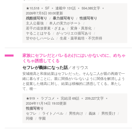
★
10,518
SF
連載中
131
話
554,085
文字
2026年7月5日 00:00
更新
残酷描写有り
暴力描写有り
性描写有り
主人公最強
本人の実力がチート
若干の追放要素・ざまぁ
変身・異形化
ヤることはヤる
がっつりエロ描写あり
甘やかしハーレム
生産・薬草栽培・不労所得
家族にセフレだとバレるわけにはいかないのに、めちゃ
くちゃ誘惑してくる
セフレが義妹になった話
／
オリウス
安城穂高と和泉結菜はセフレだった。そんな二人が親の再婚で一
緒に暮らすことに。親に関係がバレないように関係を解消しよう
と提案した穂高に対し、結菜は積極的に誘惑してくる。果たし
て、穂…
★
919
ラブコメ
完結済
69
話
209,227
文字
2024年11月14日 19:03
更新
性描写有り
セフレ
ライトノベル
男性向け
義妹
男性受け
同棲
学園