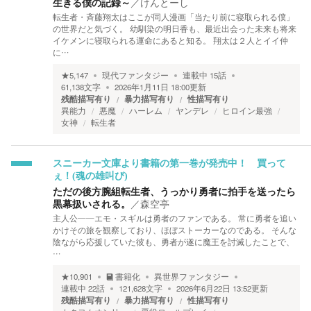
生きる僕の記録～
／
けんとーし
転生者・斉藤翔太はここが同人漫画「当たり前に寝取られる僕」
の世界だと気づく。 幼馴染の明日香も、最近出会った未来も将来
イケメンに寝取られる運命にあると知る。 翔太は２人とイイ仲
に…
★
5,147
現代ファンタジー
連載中
15
話
61,138
文字
2026年1月11日 18:00
更新
残酷描写有り
暴力描写有り
性描写有り
異能力
悪魔
ハーレム
ヤンデレ
ヒロイン最強
女神
転生者
スニーカー文庫より書籍の第一巻が発売中！ 買って
ぇ！(魂の雄叫び)
ただの後方腕組転生者、うっかり勇者に拍手を送ったら
黒幕扱いされる。
／
森空亭
主人公――エモ・スギルは勇者のファンである。 常に勇者を追い
かけその旅を観察しており、ほぼストーカーなのである。 そんな
陰ながら応援していた彼も、勇者が遂に魔王を討滅したことで、
…
★
10,901
書籍化
異世界ファンタジー
連載中
22
話
121,628
文字
2026年6月22日 13:52
更新
残酷描写有り
暴力描写有り
性描写有り