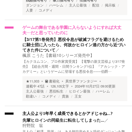
残酷描写有り
暴力描写有り
性描写有り
ダンジョン
ハーレム
主人公最強
配信
掲示板
人妻
コメディ
ゲームの舞台である学園に入らないようにすれば大丈
夫…だと思っていたのに
【3/17第1巻発売】悪役令息が破滅フラグを避けるため
に騎士団に入ったら、何故かヒロイン達の方から近づい
てきた件について
／
楓原 こうた【書籍10シリーズ発売中】
【カクヨムコン、プロ作家賞受賞】 【電撃の新文芸様より3/17発
売】 【総合月間・週間・日間ランキング1位】 『アカシック・ア
カデミー』というゲームに登場する悪役令息───伯爵…
★
11,003
書籍化
異世界ファンタジー
連載中
47
話
126,105
文字
2024年10月27日 09:00
更新
主人公最強
悪役転生
ヒロイン最強
ハーレム
勘違い
コメディ
貴族
王女
主人公より1年早く成長できるとかアドじゃね...?
先輩ヒロインの同級生に転生してしまった...
／
狩野院 翁
主人公「相澤 龍平」は、ある朝目覚めると現代ダンジョンを舞