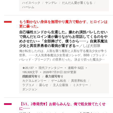
ハイスペック
ヤンデレ
だんだん愛が重くなる
ハーレム
もう動かない身体を無理やり魔力で動かす、ヒロインは
更に曇った。
自己犠牲エンドから生還した。嫌われ演技バレしたせい
で病んだヒロイン達が曇りながらお世話してくるのをや
めさせたい～「全部捧げて、償うから……」自責系魔法
少女と異世界勇者の看病が重すぎる～
／
しば犬部隊
俺が転生したのは、人類を襲う魔獣と人類を守る魔法少女が争う
世界。 ――大人気青春魔法少女育成ソシャゲ、BBB（ブラッド・
バレッド・ブリージア）の世界だった。 決まり切った魔法少…
★
20,137
現代ファンタジー
連載中
52
話
195,926
文字
2026年7月31日 22:57
更新
残酷描写有り
暴力描写有り
カクヨムオンリー
ゲーム転生
異世界転生
ラブコメ
曇らせ
主人公最強
ミステリー
ダンジョン
【5/1、2巻発売❣️】お前らみんな、俺で処女捨てたくせ
に……