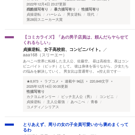
2022年12月4日 23:27
更新
残酷描写有り
暴力描写有り
性描写有り
貞操逆転
ハーレム
男女逆転
現代
第28回スニーカー大賞
【コミカライズ】「あの男子店員は、頼んだらヤらせて
くれるらしい」
貞操逆転、女子高校前、コンビニバイト。
／
aaa168（スリーエー）
あべこべ世界に転移した主人公、佐藤空。 昼は高校生、夜はコン
ビニバイト（ビッチ）として。 彼は身体を張りながら、少女たち
の悩みを解決していく。 男女比は普通寄り。 ※控え目です…
★
8,973
ラブコメ
連載中
96
話
220,849
文字
2025年12月14日 00:35
更新
性描写有り
カクヨムオンリー
ビッチ主人公（男）
コンビニ
貞操逆転
主人公最強
あべこべ
青春
コメディ／シリアス
とりあえず、周りの女の子全員可愛いから褒めまくって
るわ