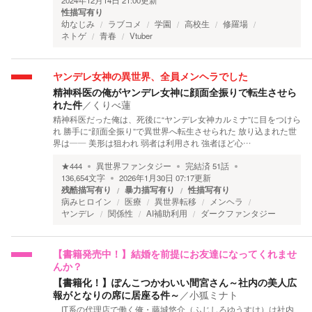
2024年12月14日 21:00
更新
性描写有り
幼なじみ
ラブコメ
学園
高校生
修羅場
ネトゲ
青春
Vtuber
ヤンデレ女神の異世界、全員メンヘラでした
精神科医の俺がヤンデレ女神に顔面全振りで転生させら
れた件
／
くりべ蓮
精神科医だった俺は、死後に“ヤンデレ女神カルミナ”に目をつけら
れ 勝手に“顔面全振り”で異世界へ転生させられた 放り込まれた世
界は—— 美形は狙われ 弱者は利用され 強者ほど心…
★
444
異世界ファンタジー
完結済
51
話
136,654
文字
2026年1月30日 07:17
更新
残酷描写有り
暴力描写有り
性描写有り
病みヒロイン
医療
異世界転移
メンヘラ
ヤンデレ
関係性
AI補助利用
ダークファンタジー
【書籍発売中！】結婚を前提にお友達になってくれませ
んか？
【書籍化！】ぽんこつかわいい間宮さん～社内の美人広
報がとなりの席に居座る件～
／
小狐ミナト
IT系の代理店で働く俺・藤城悠介（ふじしろゆうすけ）は社内