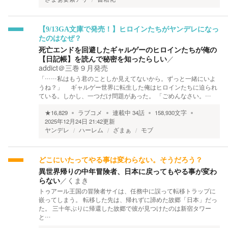
【9/13GA文庫で発売！】ヒロインたちがヤンデレになっ
たのはなぜ？
死亡エンドを回避したギャルゲーのヒロインたちが俺の
【日記帳】を読んで秘密を知ったらしい
／
addict＠三巻９月発売
「……私はもう君のことしか見えてないから。ずっと一緒にいよ
うね？」 ギャルゲー世界に転生した俺はヒロインたちに迫られ
ている。しかし、一つだけ問題があった。 「ごめんなさい。…
★
16,829
ラブコメ
連載中
34
話
158,930
文字
2025年12月24日 21:42
更新
ヤンデレ
ハーレム
ざまぁ
モブ
どこにいたってやる事は変わらない。そうだろう？
異世界帰りの中年冒険者、日本に戻ってもやる事が変わ
らない
／
くまき
トゥアール王国の冒険者サイは、任務中に誤って転移トラップに
嵌ってしまう。 転移した先は、帰れずに諦めた故郷「日本」だっ
た。 三十年ぶりに帰還した故郷で彼が見つけたのは新宿タワー
と…