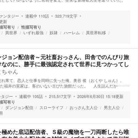
者としてバレないように名前を変え、堅実な冒険者人生を送っていた。
ァンタジー
連載中
110
話
323,719
文字
更新
描写有り
性描写有り
異世界
いずれ最強
奴隷
ハーレム
異世界転移
ンジョン配信者～元社畜おっさん、田舎でのんびり旅
けなのに、勝手に最強認定されて世界に見つかってし
とちゃん
れ果て、恋人と仕事を同時に失った俺、奥谷 俊（おくや しゅん）。
した福井の実家は、客のいない古びた旅館だった。 人生詰んだか………
ンタジー
連載中
105
話
215,517
文字
2026年6月30日 15:18
更新
描写有り
ダンジョン配信
スローライフ
おっさん主人公
男主人公
用
を極めた底辺配信者、Ｓ級の魔物を一刀両断したら唯