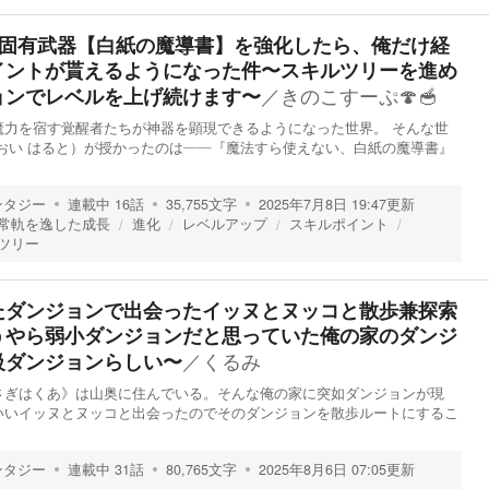
ど固有武器【白紙の魔導書】を強化したら、俺だけ経
イントが貰えるようになった件〜スキルツリーを進め
／
きのこすーぷ🍄🥣
ョンでレベルを上げ続けます〜
魔力を宿す覚醒者たちが神器を顕現できるようになった世界。 そんな世
おい はると）が授かったのは――『魔法すら使えない、白紙の魔導書』
ンタジー
連載中
16
話
35,755
文字
2025年7月8日 19:47
更新
常軌を逸した成長
進化
レベルアップ
スキルポイント
ツリー
たダンジョンで出会ったイッヌとヌッコと散歩兼探索
うやら弱小ダンジョンだと思っていた俺の家のダンジ
／
くるみ
級ダンジョンらしい〜
さぎはくあ》は山奥に住んでいる。そんな俺の家に突如ダンジョンが現
いいイッヌとヌッコと出会ったのでそのダンジョンを散歩ルートにするこ
ンタジー
連載中
31
話
80,765
文字
2025年8月6日 07:05
更新