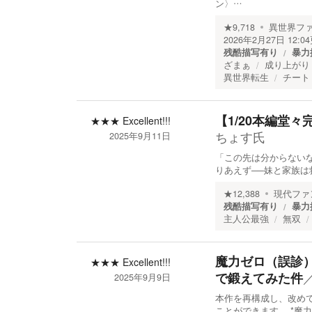
ン〉…
★
9,718
異世界フ
2026年2月27日 12:04
残酷描写有り
暴力
ざまぁ
成り上がり
異世界転生
チート
【1/20本編堂
★★★
Excellent!!!
ちょす氏
2025年9月11日
「この先は分からないな
りあえず──妹と家族は
★
12,388
現代ファ
残酷描写有り
暴力
主人公最強
無双
魔力ゼロ（誤診
★★★
Excellent!!!
で鍛えてみた件
2025年9月9日
本作を再構成し、改め
ことができます。 *魔