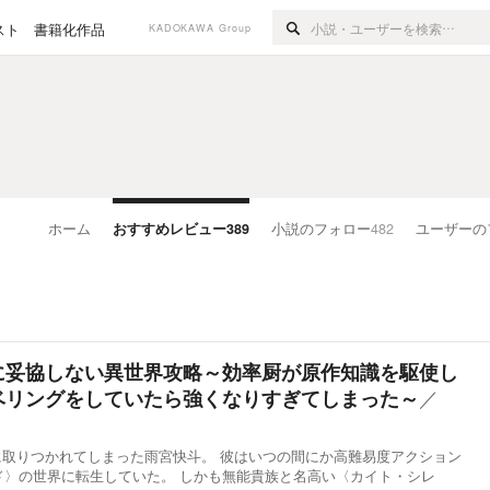
スト
書籍化作品
KADOKAWA Group
ホーム
おすすめレビュー
389
小説のフォロー
482
ユーザーの
に妥協しない異世界攻略～効率厨が原作知識を駆使し
／
ベリングをしていたら強くなりすぎてしまった～
に取りつかれてしまった雨宮快斗。 彼はいつの間にか高難易度アクション
ド〉の世界に転生していた。 しかも無能貴族と名高い〈カイト・シレ