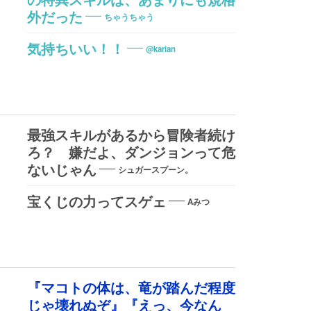
の特異スキルは、あまりにも規格
外だった
ちゃうちゃう
気持ちいい！！
@karian
最強スキルがあるから冒険者続け
ろ？ 嫌だよ、ダンジョンって危
ないじゃん
シュガースプーン。
宝くじの力ってスゲェ
Aみつ
『マコトの体は、竜が踏んだ程度
じゃ壊れぬぞ』『えっ、今なん