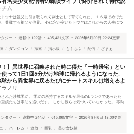
る有名美少女配信者の雑談ライブで紹介されて侍伝説
ラチム
たトウヤは祖父に引き取られて剣士として育てられた。 １６歳でめでた
後、尊敬する祖父が他界。 心に穴が空いたトウヤはこれからの人生につ
ンタジー
連載中
122
話
405,431
文字
2026年6月20日 22:24
更新
強
ダンジョン
探索
掲示板
もふもふ
配信
ざまぁ
中！】異世界に召喚された時に得た「一時帰宅」とい
使って1日1回5分だけ地球に帰れるようになった。
地球から異世界に戻るたびにチートスキルは増えるよ
アラノリ
された沙城零助。 零助の所持するスキルが最低のEランクであったた
重鎮たちは零助を追いだす。 しかし彼らは気づいていなかった。 零助
ァンタジー
連載中
244
話
615,865
文字
2026年8月6日 18:00
更新
エ
ハーレム
追放
巨乳
美少女奴隷