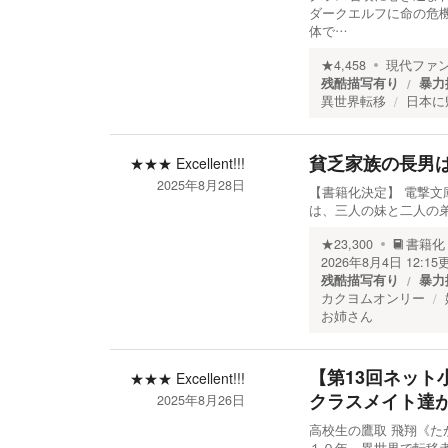
ダークエルフに命の危機
体で…
★
4,458
現代ファ
残酷描写有り
暴力
異世界転移
日本に
貧乏家族の長男
★★★
Excellent!!!
2025年8月28日
【書籍化決定】 電撃文庫
は、三人の妹と二人の
★
23,300
書籍化
2026年8月4日 12:15
残酷描写有り
暴力
カクヨムオンリー
お姉さん
【第13回ネッ
★★★
Excellent!!!
クラスメイト達
2025年8月26日
高校生の鷹取 飛翔《た