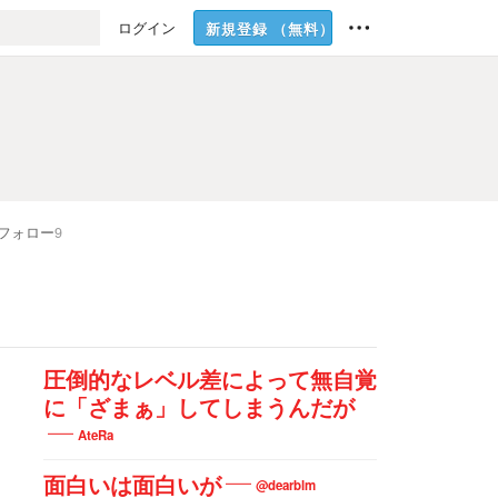
ログイン
新規登録
（無料）
フォロー
9
圧倒的なレベル差によって無自覚
に「ざまぁ」してしまうんだが
AteRa
面白いは面白いが
@dearblm