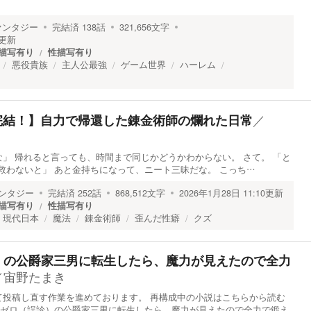
ァンタジー
完結済
138
話
321,656
文字
更新
描写有り
性描写有り
悪役貴族
主人公最強
ゲーム世界
ハーレム
／
々完結！】自力で帰還した錬金術師の爛れた日常
」 帰れると言っても、時間まで同じかどうかわからない。 さて。 「と
救わないと」 あと金持ちになって、ニート三昧だな。 こっち…
ンタジー
完結済
252
話
868,512
文字
2026年1月28日 11:10
更新
描写有り
性描写有り
現代日本
魔法
錬金術師
歪んだ性癖
クズ
）の公爵家三男に転生したら、魔力が見えたので全力
／
宙野たまき
て投稿し直す作業を進めております。 再構成中の小説はこちらから読む
力ゼロ（誤診）の公爵家三男に転生したら、魔力が見えたので全力で鍛え