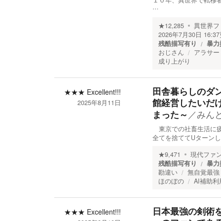
１０年、異世界で転移
…
★
12,285
異世界フ
2026年7月30日 16:37
残酷描写有り
暴力
おじさん
アラサー
成り上がり
田舎暮らしのダ
★★★
Excellent!!!
館経営したいだ
2025年8月11日
／
みん
まった～
東京での社畜生活に疲
全てを捨ててUターン
★
9,471
現代ファ
残酷描写有り
暴力
勘違い
無自覚最強
ほのぼの
AI補助利
日本最強の剣術
★★★
Excellent!!!