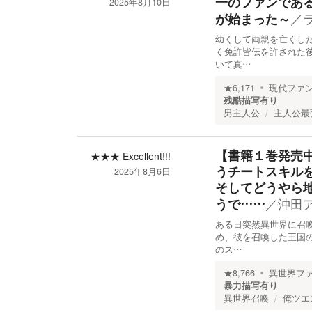
一のファンであ
2025年8月10日
／
が始まった～
幼くして両親を亡くし
く免許皆伝を許された
いて真…
★
6,171
現代ファ
残酷描写有り
男主人公
主人公最
【書籍１巻発売
★★★
Excellent!!!
うチートスキルを
2025年8月6日
そしてどうやら
／
沖田
うで……
ある日突然異世界に召喚
め、彼を召喚した王国の
のス…
★
8,766
異世界フ
暴力描写有り
異世界召喚
俺ツエ