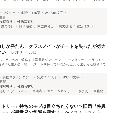
ァンタジー
連載中
115
話
243,088
文字
更新
描写有り
性描写有り
魔力修行
隠れ最強
家族仲良し
魔力循環
鑑定ミス
力しか勝たん クラスメイトがチートを失ったが努力
／
レオナールD
ない
し。努力のみで攻略する異世界ダンジョン・ファンタジー！ クラスメイ
喚された主人公・龍一はチートを持っていなかったため城から追放されて
異世界ファンタジー
完結済
162
話
343,301
文字
更新
描写有り
性描写有り
無し
ダンジョン
冒険者
カクヨムオンリー
ざまあ
書籍化
リトリー」持ちのモブは目立ちたくない〜旧題『特異
／
ちゃうちゃう
リー」が異世界の常識を覆す！』〜