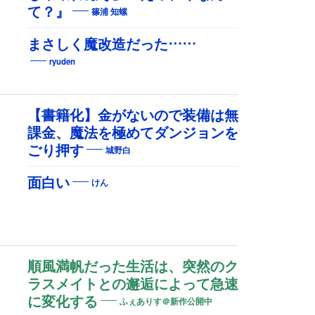
て？』
篠浦 知螺
まさしく魔改造だった……
ryuden
【書籍化】金がないので装備は無
課金、魔法を極めてダンジョンを
ごり押す
城野白
面白い
けん
順風満帆だった生活は、突然のク
ラスメイトとの邂逅によって急速
に変化する
ふぇありす＠新作公開中