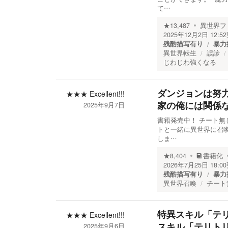
て…
★
13,487
異世界フ
2025年12月2日 12:52
残酷描写有り
暴力
異世界転生
誤診
じわじわ強くなる
ダンジョンは努
★★★
Excellent!!!
家の俺には関係
2025年9月7日
書籍発売中！ チート無
トと一緒に異世界に召
しま…
★
8,404
書籍化
2026年7月25日 18:00
残酷描写有り
暴力
異世界召喚
チート
特異スキル「テ
★★★
Excellent!!!
スキル「テリト
2025年9月6日