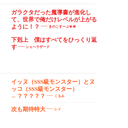
ガラクタだった魔導書が進化し
て、世界で俺だけレベルが上がる
ように！？
きのこすーぷ🍄🥣
下剋上 僕はすべてをひっくり返
す
シェヘラザード
イッヌ（SSS級モンスター）とヌ
ッコ（SSS級モンスター）
←？？？？？
くるみ
次も期待特大
レイ