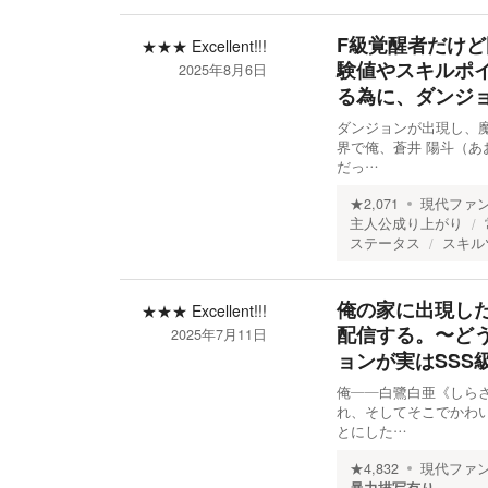
F級覚醒者だけ
★★★
Excellent!!!
験値やスキルポ
2025年8月6日
る為に、ダンジ
ダンジョンが出現し、
界で俺、蒼井 陽斗（あ
だっ…
★
2,071
現代ファ
主人公成り上がり
ステータス
スキル
俺の家に出現し
★★★
Excellent!!!
配信する。〜ど
2025年7月11日
ョンが実はSSS
俺――白鷺白亜《しら
れ、そしてそこでかわ
とにした…
★
4,832
現代ファ