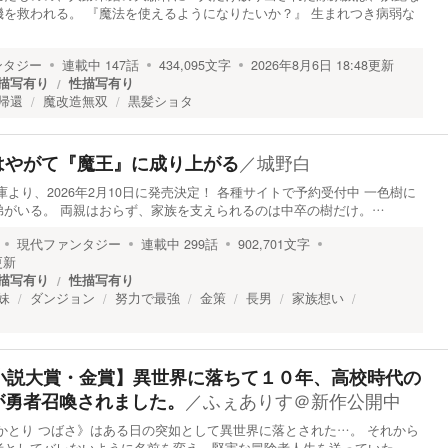
を救われる。 『魔法を使えるようになりたいか？』 生まれつき病弱な
ンタジー
連載中
147
話
434,095
文字
2026年8月6日 18:48
更新
描写有り
性描写有り
帰還
魔改造無双
黒髪ショタ
／
城野白
はやがて『魔王』に成り上がる
より、2026年2月10日に発売決定！ 各種サイトで予約受付中 一色樹に
弟がいる。 両親はおらず、家族を支えられるのは中卒の樹だけ。…
現代ファンタジー
連載中
299
話
902,701
文字
更新
描写有り
性描写有り
妹
ダンジョン
努力で最強
金策
長男
家族想い
ト小説大賞・金賞】異世界に落ちて１０年、高校時代の
／
ふぇありす＠新作公開中
が勇者召喚されました。
かとり つばさ》はある日の突如として異世界に落とされた…。 それから