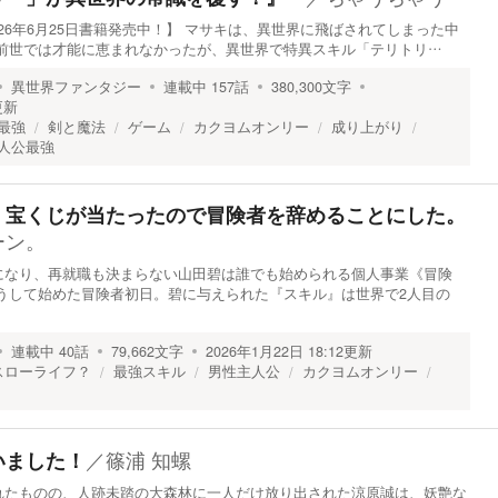
026年6月25日書籍発売中！】 マサキは、異世界に飛ばされてしまった中
 前世では才能に恵まれなかったが、異世界で特異スキル「テリトリ…
異世界ファンタジー
連載中
157
話
380,300
文字
更新
最強
剣と魔法
ゲーム
カクヨムオンリー
成り上がり
人公最強
、宝くじが当たったので冒険者を辞めることにした。
ーン。
になり、再就職も決まらない山田碧は誰でも始められる個人事業《冒険
うして始めた冒険者初日。碧に与えられた『スキル』は世界で2人目の
連載中
40
話
79,662
文字
2026年1月22日 18:12
更新
スローライフ？
最強スキル
男性主人公
カクヨムオンリー
／
篠浦 知螺
いました！
れたものの、人跡未踏の大森林に一人だけ放り出された涼原誠は、妖艶な