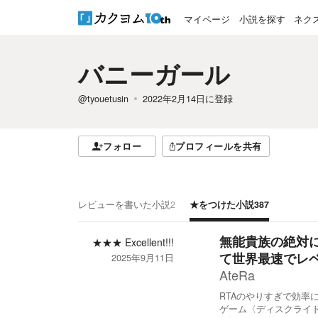
マイページ
小説を探す
ネク
バニーガール
@tyouetusin
2022年2月14日
に登録
フォロー
プロフィールを共有
レビューを書いた小説
2
★をつけた小説
387
無能貴族の絶対
★★★
Excellent!!!
て世界最速でレ
2025年9月11日
AteRa
RTAのやりすぎで効率
ゲーム〈ディスクライ