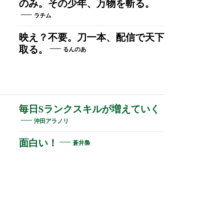
のみ。その少年、万物を斬る。
ラチム
映え？不要。刀一本、配信で天下
取る。
るんのあ
毎日Sランクスキルが増えていく
沖田アラノリ
面白い！
蒼井梟