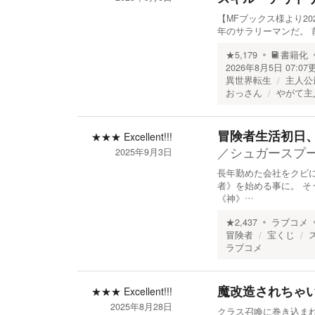
【MFブックス様より2
年のサラリーマンだ。
★
5,179
書籍化
2026年8月5日 07:07
異世界転生
主人公
おっさん
やがて主
冒険者生活初日
★★★
Excellent!!!
／
シュガースプ
2025年9月3日
長年勤めた会社をクビ
者》を始める事に。 そ
《神》…
★
2,437
ラブコメ
冒険者
宝くじ
ラブコメ
魔改造されちゃ
★★★
Excellent!!!
2025年8月28日
クラス召喚に巻き込ま