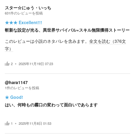
スター☆にゅう・いっち
631
件の
レビューを投稿
★★★
Excellent!!!
斬新な設定が光る、異世界サバイバル×スキル無限獲得ストーリー
このレビューは小説のネタバレを含みます。
全文を読む（
376
文
字）
2
2025年11月19日 07:23
@hara1147
1
件の
レビューを投稿
★
Good!
はい、何時もの霧口の変わって面白いであらます
1
2025年11月8日 01:53