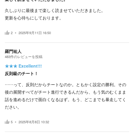
久しぶりに最後まで楽しく読ませていただきました。
更新を心待ちにしております。
2
2025年9月11日 16:50
羅門祐人
483
件の
レビューを投稿
★★★
Excellent!!!
反則級のチート！
……って、反則だからチートなのか。ともかく設定の勝利。その
後の展開すべてがチート進行できるんだから、もう気のむくまま
話を進めるだけで面白くなるはず。もう、どこまでも暴走してく
ださい。
5
2025年8月8日 10:32