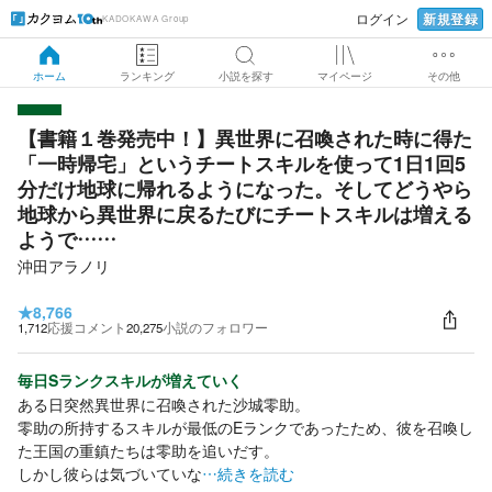
新規登録
ログイン
KADOKAWA Group
ホーム
ランキング
小説を探す
マイページ
その他
【書籍１巻発売中！】異世界に召喚された時に得た
「一時帰宅」というチートスキルを使って1日1回5
分だけ地球に帰れるようになった。そしてどうやら
地球から異世界に戻るたびにチートスキルは増える
ようで……
沖田アラノリ
★
8,766
1,712
応援コメント
20,275
小説のフォロワー
毎日Sランクスキルが増えていく
ある日突然異世界に召喚された沙城零助。
零助の所持するスキルが最低のEランクであったため、彼を召喚し
た王国の重鎮たちは零助を追いだす。
しかし彼らは気づいていな
…続きを読む