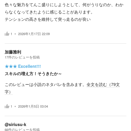
色々な魅力をてんこ盛りにしようとして、何がうりなのか、わか
らなくなってきたように感じることがあります。
テンションの高さを維持して突っ走るのが良い
1
2026年1月17日 22:09
加藤雅利
17
件の
レビューを投稿
★★★
Excellent!!!
スキルの増え方！そうきたか～
このレビューは小説のネタバレを含みます。
全文を読む（
79
文
字）
1
2026年1月5日 03:04
@siriusu-k
66
件の
レビューを投稿