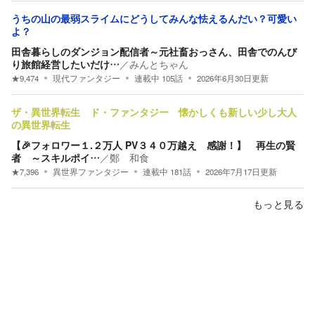
うちの山の最弱スライムにどうしてみんな怯えるんだい？可愛い
よ？
田舎暮らしのダンジョン配信者～元社畜おっさん、田舎でのんび
り旅館経営したいだけ…
／
みんとちゃん
★
9,474
現代ファンタジー
連載中
105
話
2026年6月30日
更新
ザ・異世界転生 ド・ファンタジー 懐かしくも新しい少し大人
の異世界転生
【🎉フォロワー１.２万人 PV３４０万越え 感謝！】 再生の賢
者 ～スキルポイ…
／
鄭 和食
★
7,396
異世界ファンタジー
連載中
181
話
2026年7月17日
更新
もっと見る