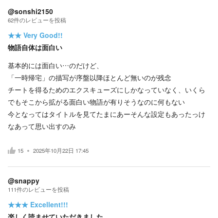
@sonshi2150
62
件の
レビューを投稿
★★
Very Good!!
物語自体は面白い
基本的には面白い…のだけど、
「一時帰宅」の描写が序盤以降ほとんど無いのが残念
チートを得るためのエクスキューズにしかなっていなく、いくら
でもそこから拡がる面白い物語が有りそうなのに何もない
今となってはタイトルを見てたまにあーそんな設定もあったっけ
なあって思い出すのみ
15
2025年10月22日 17:45
@snappy
111
件の
レビューを投稿
★★★
Excellent!!!
楽しく読ませていただきました。