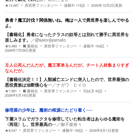
★
13,487
異世界ファンタジー
連載中
115
話
2025年12月2日
更新
勇者？魔王討伐？関係無いね。俺は一人で異世界を楽しんでやる
よ。
【書籍化】勇者になったクラスの奴等とは別れて勝手に異世界を
楽しみます。
／
@saionjiyamato
★
8,489
書籍化
異世界ファンタジー
連載中
154
話
2026年7月29日
更新
主人公死んだんだが。魔王軍来るんだが。チート人材集まりすぎ
なんだが。
【書籍化決定！！】人類滅亡エンドに突入したので、世界最強の
悪役貴族は油断慢心を…
／
ナガワ ヒイロ
★
7,991
書籍化
異世界ファンタジー
完結済
43
話
2026年5月19日
更新
修理屋の少年は、魔術の根源にたどり着く──
下層スラムでガラクタを修理していた転生者はあらゆる魔術を
〈再現〉し、世界最高の…
／
御子柴奈々
★
8,547
異世界ファンタジー
連載中
100
話
2026年8月1日
更新