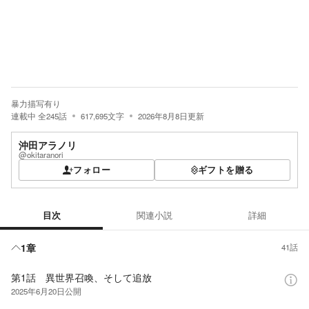
暴力描写有り
連載中
全
245
話
617,695
文字
2026年8月8日
更新
沖田アラノリ
@okitaranori
フォロー
ギフトを贈る
目次
関連小説
詳細
目次
1章
41話
第1話 異世界召喚、そして追放
2025年6月20日
公開