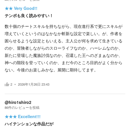
★★
Very Good!!
テンポも良く読みやすい！
数十個のチートスキルを持ちながら、現在進行系で更にスキルが
増えていくというのはなかなか斬新な設定で楽しい。が、作者を
困らせるような設定ともいえる。主人公が何を求めて生きている
のか、冒険者しながらのスローライフなのか、ハーレムなのか、
新たに登場した魔族討伐なのか、召還した王へのざまぁなのか、
神への階段を登っていくのか、まだ今のところ目的がよく分から
ない。今後のお楽しみかな。展開に期待してます。
2
2026年1月26日 23:43
@hiro1shiro2
86
件の
レビューを投稿
★★★
Excellent!!!
ハイテンションな作品だが