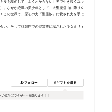
キルを駆使して、よくわからない世界で生き抜くユキ
）。なぜか絶世の美少年として、大聖魔雪山に降り立
くこの世界で、原初の力『聖霊族』に愛され力を手に
会い。そして奴隷館での聖霊族に穢された少女ミリィ
フォロー
ギフトを贈る
への道半ばですが……頑張ります！！