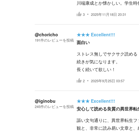
川端康成とか懐かしい。学生時
3
2025年11月18日 20:31
@choricho
★★★
Excellent!!!
191
件の
レビューを投稿
面白い
ストレス無しでサクサク読める
続きが気になります。
長く続いて欲しい！
2
2025年9月25日 03:57
@iginobu
★★★
Excellent!!!
245
件の
レビューを投稿
安心して読める良質の異世界転
謳い文句通りに、異世界転生フ
観と、非常に読み易い文章と、