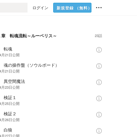
ログイン
新規登録
（無料）
１章 転魂流転～ルーベリス～
23話
話 転魂
年4月21日
公開
話 魂の操作盤（ソウルボード）
年4月21日
公開
話 異空間魔法
年4月23日
公開
話 検証１
年4月25日
公開
話 検証２
年4月26日
公開
話 白狼
年4月27日
公開