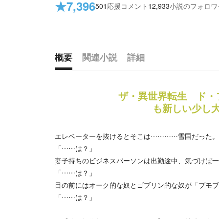
★
7,396
501
応援コメント
12,933
小説のフォロワ
概要
関連小説
詳細
概要
ザ・異世界転生 ド・
も新しい少し
エレベーターを抜けるとそこは…………雪国だった。
「……は？」
妻子持ちのビジネスパーソンは出勤途中、気づけば一
「……は？」
目の前にはオーク的な奴とゴブリン的な奴が「ブモブ
「……は？」