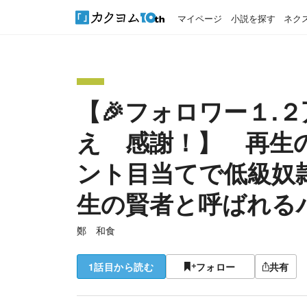
マイページ
小説を探す
ネク
【🎉フォロワー１.２
え 感謝！】 再生
ント目当てで低級奴
生の賢者と呼ばれる
鄭 和食
1話目から読む
フォロー
共有