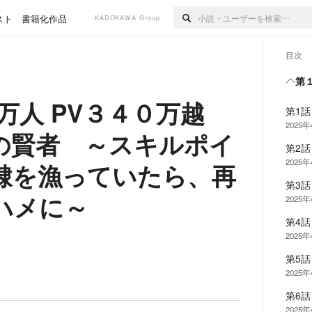
スト
書籍化作品
KADOKAWA Group
目次
第
万人 PV３４０万越
第1
2025
の賢者 ～スキルポイ
第2
2025
隷を漁っていたら、再
第3
ハメに～
2025
第4
2025
第5
2025
第6
2025