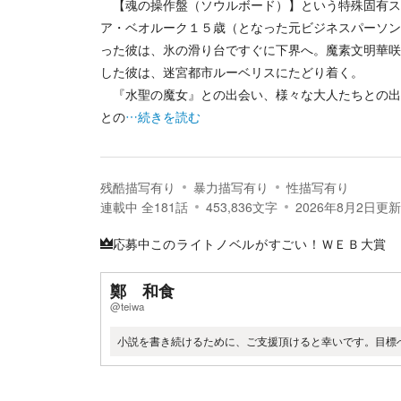
【魂の操作盤（ソウルボード）】という特殊固有ス
ア・ベオルーク１５歳（となった元ビジネスパーソン
った彼は、氷の滑り台ですぐに下界へ。魔素文明華咲
した彼は、迷宮都市ルーベリスにたどり着く。
『水聖の魔女』との出会い、様々な大人たちとの出
との
…続きを読む
残酷描写有り
暴力描写有り
性描写有り
連載中
全
181
話
453,836
文字
2026年8月2日
更新
応募中
このライトノベルがすごい！ＷＥＢ大賞
鄭 和食
@teiwa
小説を書き続けるために、ご支援頂けると幸いです。目標