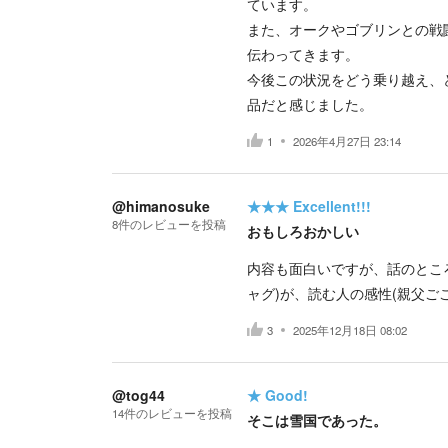
ています。
また、オークやゴブリンとの戦
伝わってきます。
今後この状況をどう乗り越え、
品だと感じました。
1
2026年4月27日 23:14
@himanosuke
★★★
Excellent!!!
8
件の
レビューを投稿
おもしろおかしい
内容も面白いですが、話のところ
ャグ)が、読む人の感性(親父ご
3
2025年12月18日 08:02
@tog44
★
Good!
14
件の
レビューを投稿
そこは雪国であった。