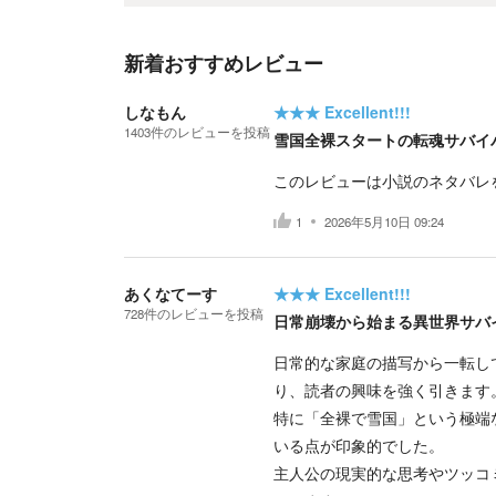
新着おすすめレビュー
しなもん
★★★
Excellent!!!
1403
件の
レビューを投稿
雪国全裸スタートの転魂サバイ
このレビューは小説のネタバレ
1
2026年5月10日 09:24
あくなてーす
★★★
Excellent!!!
728
件の
レビューを投稿
日常崩壊から始まる異世界サバ
日常的な家庭の描写から一転し
り、読者の興味を強く引きます
特に「全裸で雪国」という極端
いる点が印象的でした。
主人公の現実的な思考やツッコ