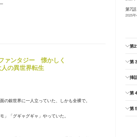
ー
第7
2025
第
ファンタジー 懐かしく
第
大人の異世界転生
挿
第
面の銀世界に一人立っていた、しかも全裸で。
第
モ」「グギャグギャ」やっていた。