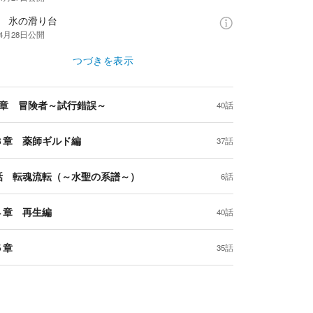
話 氷の滑り台
年4月28日
公開
つづきを表示
2章 冒険者～試行錯誤～
40話
３章 薬師ギルド編
37話
話 転魂流転（～水聖の系譜～）
6話
４章 再生編
40話
５章
35話