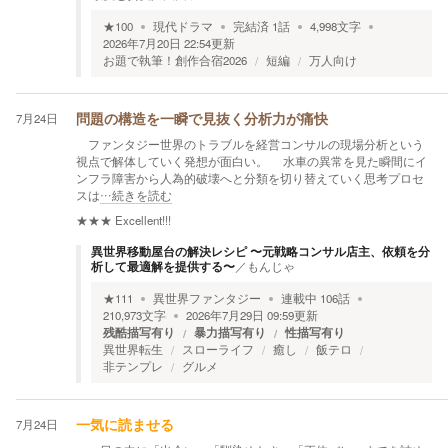
★
100
現代ドラマ
完結済
1
話
4,998
文字
2026年7月20日 22:54
更新
お題で執筆！創作合宿2026
短編
万人向け
7月24日
問題の構造を一瞬で見抜く分析力が痛快
ファンタジー世界のトラブルを経営コンサルの現場分析という
視点で解体していく発想が面白い。 水車の異常を見た瞬間にイ
ンフラ障害から人為的破壊へと分類を切り替えていく思考プロセ
スは
…続きを読む
★★★
Excellent!!!
異世界移動屋台の解決レシピ 〜元戦略コンサル店主、依頼を分
析して最適解を提供する〜
／
もんじゃ
★
111
異世界ファンタジー
連載中
106
話
210,973
文字
2026年7月29日 09:59
更新
残酷描写有り
暴力描写有り
性描写有り
異世界転生
スローライフ
癒し
飯テロ
非テンプレ
グルメ
7月24日
一気に読ませる