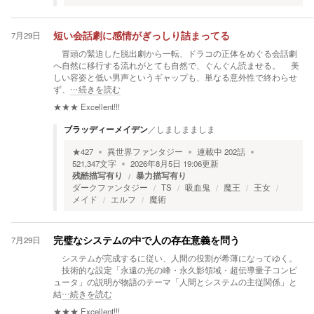
7月29日
短い会話劇に感情がぎっしり詰まってる
冒頭の緊迫した脱出劇から一転、ドラコの正体をめぐる会話劇
へ自然に移行する流れがとても自然で、ぐんぐん読ませる。 美
しい容姿と低い男声というギャップも、単なる意外性で終わらせ
ず、
…続きを読む
★★★
Excellent!!!
ブラッディーメイデン
／
しましまましま
★
427
異世界ファンタジー
連載中
202
話
521,347
文字
2026年8月5日 19:06
更新
残酷描写有り
暴力描写有り
ダークファンタジー
TS
吸血鬼
魔王
王女
メイド
エルフ
魔術
7月29日
完璧なシステムの中で人の存在意義を問う
システムが完成するに従い、人間の役割が希薄になってゆく。
技術的な設定「永遠の光の峰・永久影領域・超伝導量子コンピ
ュータ」の説明が物語のテーマ「人間とシステムの主従関係」と
結
…続きを読む
★★★
Excellent!!!