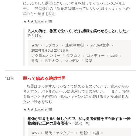
に、ふとした瞬間にグサッと本音を刺してくるバランスがお上
手。 特に芥川の「新藤君は間違っていないと思うわよ」からの
流れと
…続きを読む
★★★
Excellent!!!
凡人の俺は、教室で泣いていたお嬢様を笑わせることにした
／
みとけん
★
37
ラブコメ
連載中
80
話
251,694
文字
2026年8月5日 23:48
更新
カクヨムオンリー
ラブコメ
コメディー
恋愛
青春
男主人公
ツンデレ
音楽
1日前
殴って鎮める絵師世界
怨霊はぶっ倒すんじゃなくて鎮めるものっていう、古来からの
考え方を、バトルのルールに適用してるのがいい。 また、怪物
を斬ったときの描写が濡れたキャンバスが裂ける音とか油絵具み
たい
…続きを読む
★★★
Excellent!!!
想像が世界を食い殺したので、私は勇者候補を逆召喚する 〜怪
物絵師と三体の勇者候補〜
／
池沢 悠
★
55
現代ファンタジー
連載中
32
話