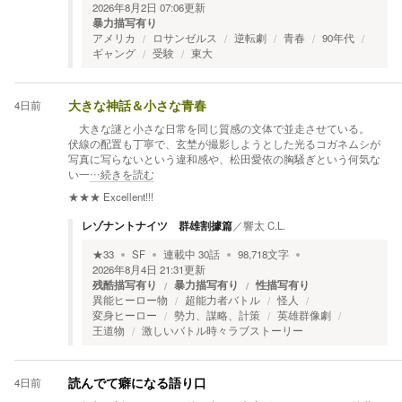
2026年8月2日 07:06
更新
暴力描写有り
アメリカ
ロサンゼルス
逆転劇
青春
90年代
ギャング
受験
東大
4日前
大きな神話＆小さな青春
大きな謎と小さな日常を同じ質感の文体で並走させている。
伏線の配置も丁寧で、玄埜が撮影しようとした光るコガネムシが
写真に写らないという違和感や、松田愛依の胸騒ぎという何気な
い一
…続きを読む
★★★
Excellent!!!
レゾナントナイツ 群雄割據篇
／
響太 C.L.
★
33
SF
連載中
30
話
98,718
文字
2026年8月4日 21:31
更新
残酷描写有り
暴力描写有り
性描写有り
異能ヒーロー物
超能力者バトル
怪人
変身ヒーロー
勢力、謀略、計策
英雄群像劇
王道物
激しいバトル時々ラブストーリー
4日前
読んでて癖になる語り口