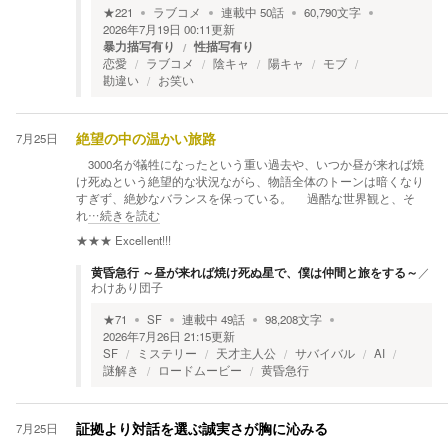
★
221
ラブコメ
連載中
50
話
60,790
文字
2026年7月19日 00:11
更新
暴力描写有り
性描写有り
恋愛
ラブコメ
陰キャ
陽キャ
モブ
勘違い
お笑い
7月25日
絶望の中の温かい旅路
3000名が犠牲になったという重い過去や、いつか昼が来れば焼
け死ぬという絶望的な状況ながら、物語全体のトーンは暗くなり
すぎず、絶妙なバランスを保っている。 過酷な世界観と、そ
れ
…続きを読む
★★★
Excellent!!!
黄昏急行 ～昼が来れば焼け死ぬ星で、僕は仲間と旅をする～
／
わけあり団子
★
71
SF
連載中
49
話
98,208
文字
2026年7月26日 21:15
更新
SF
ミステリー
天才主人公
サバイバル
AI
謎解き
ロードムービー
黄昏急行
7月25日
証拠より対話を選ぶ誠実さが胸に沁みる