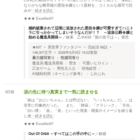
なりがちな断罪後の悪役令嬢という題材を、コミカルな描写で読
みや
…続きを読む
★★★
Excellent!!!
婚約破棄されて辺境に追放された悪役令嬢が可愛すぎてハニト
ラに引っかかってしまいそうなんだが！？ ～追放公爵令嬢と
始める魔道具開発～
／
綾束 乙＠6/25『龍の皇子は～』発売
★
637
異世界ファンタジー
完結済
56
話
148,307
文字
2026年6月9日 19:22
更新
暴力描写有り
性描写有り
魔道具/魔道具開発
聖女
可愛いヒロイン
乙女ゲーム
男性主人公
領地経営
AI補助利用（ネーミング参考）
じれじれ
3日前
涙の先に待つ真実まで一気に読ませる
「妹は『おにいちゃん』とは呼ばない。『いっちゃん』だ。」は
非常に印象的だった。 また、「静寂」「クラシック」「月光」
「白い煙」「血」「炎」といった視覚・聴覚のイメージを繰り返
し使
…続きを読む
★★★
Excellent!!!
Out Of Orbit ～すべてはこの手の中に～
／
銀猫