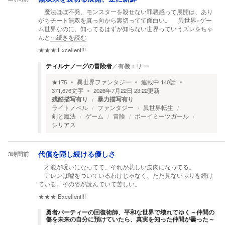
魔法ほぼ不発、モンスターを殺せない罪悪感って展開は、あり
がちチート無双を真っ向から裏切ってて面白い。 異世界=ゲー
ム世界なのに、知ってるはずが知らない世界っていうズレをちゃ
んと
…続きを読む
★★★
Excellent!!!
ティルナノーグの冒険者
／
有機エリー
★
175
異世界ファンタジー
連載中
140
話
371,676
文字
2026年7月22日 23:22
更新
残酷描写有り
暴力描写有り
ライトノベル
ファンタジー
異世界転生
剣と魔法
ゲーム
冒険
ボーイミーツガール
シリアス
3時間前
代償を隠し続ける優しさ
才能が呪いになってて、それが悲しい皮肉になってる。
アレンは嘘をついているわけじゃなく、ただ見ないふりを続け
ている。その姿が読んでいて苦しい。
★★★
Excellent!!!
勇者パーティーの回復術師、平和な世界で壊れてゆく～仲間の
傷を未来の自分に預けていたら、真実を知った仲間が曇った～