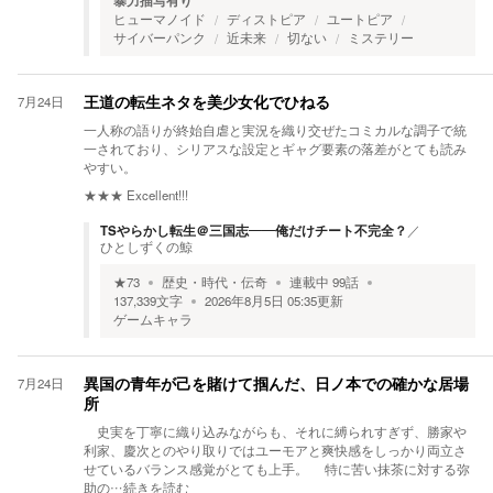
暴力描写有り
ヒューマノイド
ディストピア
ユートピア
サイバーパンク
近未来
切ない
ミステリー
7月24日
王道の転生ネタを美少女化でひねる
一人称の語りが終始自虐と実況を織り交ぜたコミカルな調子で統
一されており、シリアスな設定とギャグ要素の落差がとても読み
やすい。
★★★
Excellent!!!
TSやらかし転生＠三国志――俺だけチート不完全？
／
ひとしずくの鯨
★
73
歴史・時代・伝奇
連載中
99
話
137,339
文字
2026年8月5日 05:35
更新
ゲームキャラ
7月24日
異国の青年が己を賭けて掴んだ、日ノ本での確かな居場
所
史実を丁寧に織り込みながらも、それに縛られすぎず、勝家や
利家、慶次とのやり取りではユーモアと爽快感をしっかり両立さ
せているバランス感覚がとても上手。 特に苦い抹茶に対する弥
助の
…続きを読む