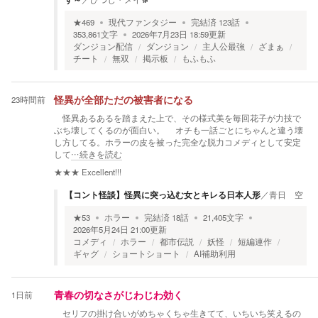
★
469
現代ファンタジー
完結済
123
話
353,861
文字
2026年7月23日 18:59
更新
ダンジョン配信
ダンジョン
主人公最強
ざまぁ
チート
無双
掲示板
もふもふ
23時間前
怪異が全部ただの被害者になる
怪異あるあるを踏まえた上で、その様式美を毎回花子が力技で
ぶち壊してくるのが面白い。 オチも一話ごとにちゃんと違う壊
し方してる。ホラーの皮を被った完全な脱力コメディとして安定
して
…続きを読む
★★★
Excellent!!!
【コント怪談】怪異に突っ込む女とキレる日本人形
／
青日 空
★
53
ホラー
完結済
18
話
21,405
文字
2026年5月24日 21:00
更新
コメディ
ホラー
都市伝説
妖怪
短編連作
ギャグ
ショートショート
AI補助利用
1日前
青春の切なさがじわじわ効く
セリフの掛け合いがめちゃくちゃ生きてて、いちいち笑えるの