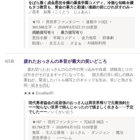
をばら撒く成金悪役令嬢の爆進学園コメディ。冷徹な知略令嬢
もタコ教官も、黄金の暴力と勘違い連鎖の前にひれ伏すのみ～
／
黒冬 如庵（こくとう じょあん）
★
73
異世界ファンタジー
連載中
113
話
360,586
文字
2026年8月5日 21:03
更新
残酷描写有り
暴力描写有り
悪役令嬢
学園コメディ
金力無双
群像劇
勘違い
女主人公
ざまぁ
AI補助利用
6日前
疲れたおっさんの本音が最大の笑いどころ
疲れ切ったおっさんの心の中の突っ込みや自虐、諦観混じりの
ぼやきがそのままギャグになってる。 脱力系の言い回しの積み
重ねが、緊迫したバトル描写とのギャップを生み、笑いと熱さを
同
…続きを読む
★★★
Excellent!!!
現代勇者協会の送迎係のおっさんは異世界帰りで元最強剣士
ーー知らない世界で病んじゃったので慎ましく生きる……予定
でしたーー
／
いくかいおう
★
167
現代ファンタジー
完結済
38
話
83,764
文字
2026年6月10日 10:00
更新
無双
主人公最強
おっさん
ダンジョン
魔法
異世界帰り
ハーレム