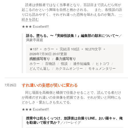
読者は傍観者ではなく当事者となり、百話目まで読んだら何が
起こるのかという興味を自然と抱かされる。 また、各怪談の語
り口も読みやすく、それぞれ違った恐怖を味わえるのが魅力。
…
続きを読む
★★★
Excellent!!!
語る。堕ちる。〜『実録怪談集！』編集部の顛末について〜
／
満豪亭羅庭
★
137
ホラー
完結済
102
話
92,270
文字
2026年7月30日 20:07
更新
残酷描写有り
暴力描写有り
ホラー
百物語
怪談
連作短編集
ヒトコワ
どんでん返し
カクヨムオンリー
モキュメンタリー
7月25日
すれ違いの妄想が笑いに変わる
同じ場面を高橋側と橘側で往復させることで、読んでる者だけ
が両者のすれ違いの全体像を把握できる。それが笑いと同時にも
どかしさ・愛おしさも生んでる。
★★★
Excellent!!!
授業中は机をくっつけ、放課後は自撮りLINE。おい陽キャ、俺
を勘違いで殺す気か？
／
バーレイグ