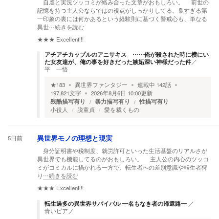
自虐と実況ツッコミが絡み合った文章がおもしろい。 前世の
記憶を持つ主人公ならではの視点がしっかりしてる。良すぎる第
一印象の裏には何かあるという経験則に基づく警戒心も、単なる
異世
…続きを読む
★★★
Excellent!!!
アチアチカップルのアニサキス ……俺が殺された時に横にい
た女友達が、俺の事を好きだった嫉妬深い神様だった件
／
平 一悟
★
183
異世界ファンタジー
連載中
142
話
197,821
文字
2026年8月6日 10:00
更新
残酷描写有り
暴力描写有り
性描写有り
小役人
脱童貞
愛を裁くもの
5日前
異世界モノの理想と現実
身分証明書や税制度、就労許可といった生活基盤のリアルさが
異世界でも機能してるのがおもしろい。 主人公の内心のツッコ
ミがコミカルに描かれる一方で、転生者への差別意識や転生者狩
り
…続きを読む
★★★
Excellent!!!
転生過多の異世界サバイバル ―名もなき者の帰還路―
／
青いピアノ