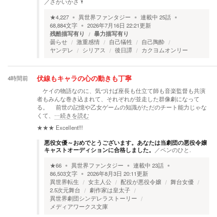
／
さかいかさ🌂
★
4,227
異世界ファンタジー
連載中
25
話
68,884
文字
2026年7月16日 22:21
更新
残酷描写有り
暴力描写有り
曇らせ
激重感情
自己犠牲
自己陶酔
ヤンデレ
シリアス
後日譚
カクヨムオンリー
4時間前
伏線もキャラの心の動きも丁寧
ケイの物語なのに、気づけば座長も仕立て師も音楽監督も共演
者もみんな巻き込まれて、それぞれが並走した群像劇になって
る。 前世の記憶や乙女ゲームの知識がただのチート能力じゃな
くて、
…続きを読む
★★★
Excellent!!!
悪役女優～おめでとうございます。あなたは当劇団の悪役令嬢
キャストオーディションに合格しました。
／
ペンのひと.
★
66
異世界ファンタジー
連載中
23
話
86,503
文字
2026年8月3日 20:11
更新
異世界転生
女主人公
配役が悪役令嬢
舞台女優
2.5次元舞台
劇作家は皇太子
異世界劇団シンデレラストーリー
メディアワークス文庫