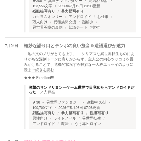
★
208
異世界ファンタジー
完結済
63
話
123,556
文字
2026年7月12日 23:08
更新
残酷描写有り
暴力描写有り
カクヨムオンリー
アンドロイド
お仕事
万人向け
異種族間交流
謎解き
異世界召喚の裏側
知識チート（検索）
7月24日
軽妙な語り口とテンポの良い擬音＆造語選びが魅力
地の文のノリがとても上手。 シリアスな異世界転生ものにあ
りがちな深刻トーンに寄りかからず、主人公の内心ツッコミを畳
みかけることで、危機的状況すら軽妙な一人称エッセイのように
読ま
…続きを読む
★★★
Excellent!!!
弾撃のサンドリヨン―ゲーム世界で目覚めたらアンドロイドだ
った―
／
宍戸亮
★
36
異世界ファンタジー
連載中
35
話
100,700
文字
2026年5月26日 07:26
更新
残酷描写有り
暴力描写有り
性描写有り
男性向け
ライトノベル
異世界転生
アンドロイド
魔法
うさ耳ヒロイン