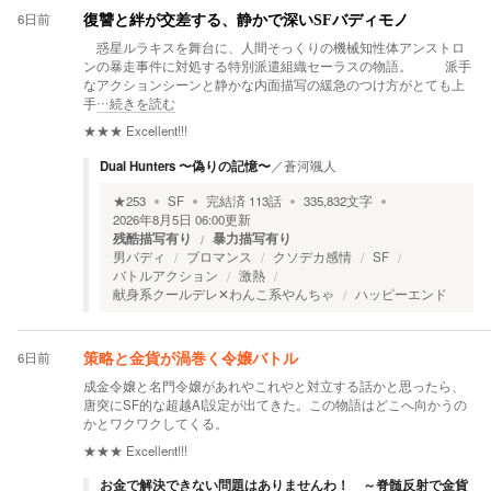
6日前
復讐と絆が交差する、静かで深いSFバディモノ
惑星ルラキスを舞台に、人間そっくりの機械知性体アンストロ
ンの暴走事件に対処する特別派遣組織セーラスの物語。 派手
なアクションシーンと静かな内面描写の緩急のつけ方がとても上
手
…続きを読む
★★★
Excellent!!!
Dual Hunters 〜偽りの記憶〜
／
蒼河颯人
★
253
SF
完結済
113
話
335,832
文字
2026年8月5日 06:00
更新
残酷描写有り
暴力描写有り
男バディ
ブロマンス
クソデカ感情
SF
バトルアクション
激熱
献身系クールデレ✕わんこ系やんちゃ
ハッピーエンド
6日前
策略と金貨が渦巻く令嬢バトル
成金令嬢と名門令嬢があれやこれやと対立する話かと思ったら、
唐突にSF的な超越AI設定が出てきた。この物語はどこへ向かうの
かとワクワクしてくる。
★★★
Excellent!!!
お金で解決できない問題はありませんわ！ ～脊髄反射で金貨