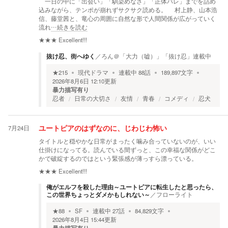
一日の中に「出会い」「馴染めなさ」「正体バレ」までを詰め
込みながら、テンポが崩れずサクサク読める。 村上静、山本浩
信、藤堂茜と、竜心の周囲に自然な形で人間関係が広がっていく
流れ
…続きを読む
★★★
Excellent!!!
抜け忍、街へゆく
／
ろん＠「大力（嘘）」「抜け忍」連載中
★
215
現代ドラマ
連載中
88
話
189,897
文字
2026年8月6日 12:10
更新
暴力描写有り
忍者
日常の大切さ
友情
青春
コメディ
忍犬
7月24日
ユートピアのはずなのに、じわじわ怖い
タイトルと穏やかな日常がまったく噛み合っていないのが、いい
仕掛けになってる。読んでいる間ずっと、この幸福な関係がどこ
かで破綻するのではという緊張感が薄っすら漂っている。
★★★
Excellent!!!
俺がエルフを殺した理由～ユートピアに転生したと思ったら、
この世界ちょっとダメかもしれない～
／
フローライト
★
88
SF
連載中
27
話
84,829
文字
2026年8月4日 15:44
更新