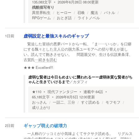
135,083
文字
2026年6月28日 08:00
更新
残酷描写有り
異世界転生
ヒーロー
召喚
魔法
バトル
RPGゲーム
おとぎ話
ライトノベル
1日前
虚弱設定と最強スキルのギャップ
緊迫した冒頭の悪夢パートから一転、「ま……いっか」を口癖
にする飄々とした主人公の脱力系ユーモアへの切り替えが楽し
い。読んでて飽きさせない。 問題親父や、生ける伝説東条澪、
古賀氏
…続きを読む
★★★
Excellent!!!
虚弱な賢者は今日もめまいに襲われるーー虚弱体質な賢者がち
ゃんと生きていけるまで
／
カダフィ
★
110
現代ファンタジー
連載中
64
話
65,185
文字
2026年8月5日 12:00
更新
おっさん
一話二、三分
すぐ読める
モフモフ
成り上がり
2日前
ギャップ萌えの破壊力
一人称のツッコミが小気味よくてサクサク読める。 リグルス
の内心の動揺やオノマトペの使い方がテンポよく笑けて、深刻に