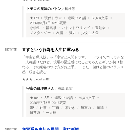
トモコの魔法のバトン
／
楠杜等
★
179
現代ドラマ
連載中
20
話
58,694
文字
2026年8月4日 18:15
更新
小学生
群馬県
バトントワリング
運動会
ノスタルジー
友情
努力
少女主人公
3時間前
直すという行為を人生に重ねる
「宇宙と職人技」＆「宇宙と人間ドラマ」 ドライでコミカルな
一人称語りだけど、現場の緊迫感になるとちゃんとギアが切り替
わる、その緩急のつけ方がお上手。 また、儲けと情のバランス
感
…続きを読む
★★★
Excellent!!!
宇宙の修理屋さん
／
霧島 真宙
★
104
SF
連載中
36
話
69,324
文字
2026年7月5日 20:13
更新
SF
仕事
宇宙
ぼやき
無重力
短編
日常系
一人称
3時間前
無双系を裏切る展開、逆に新鮮