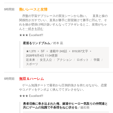
5時間前
熱いレースと友情
序盤の宇宙デブリレースの実況シーンから熱い。 直美と操の
関係性がガチでいい、直美が勝手に部室賭けて勝手に凹んで、そ
れを操が壁掛け時計扱いすんなってブチギレるとこ、友情がちゃ
んと
…続きを読む
★★★
Excellent!!!
星巡るリンドブルム
／
村本 凪
★
1,370
SF
連載中
243
話
819,557
文字
2026年8月4日 11:04
更新
近未来
女主人公
アクション
ロボット
学園
スポーツ
5時間前
無双＆ハーレム
ゲーム知識チートで最初から圧倒的強さを持たせながら、恋愛
やコメディをテンポよく挟んでてダレさせない。
★★★
Excellent!!!
勇者召喚に巻き込まれた俺、嫁達やヒーロー気取りの仲間達と
共にゲームの知識で不条理をねじ伏せる
／
錫石衛