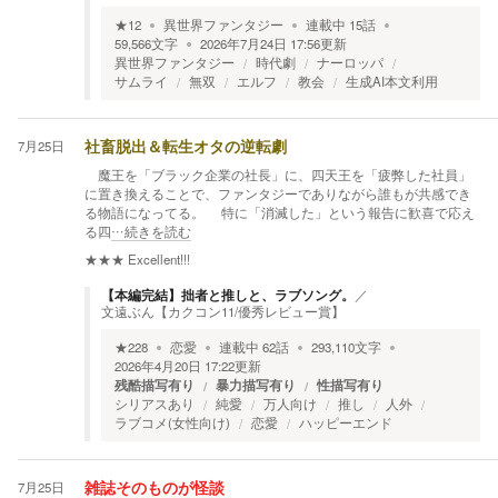
★
12
異世界ファンタジー
連載中
15
話
59,566
文字
2026年7月24日 17:56
更新
異世界ファンタジー
時代劇
ナーロッパ
サムライ
無双
エルフ
教会
生成AI本文利用
7月25日
社畜脱出＆転生オタの逆転劇
魔王を「ブラック企業の社長」に、四天王を「疲弊した社員」
に置き換えることで、ファンタジーでありながら誰もが共感でき
る物語になってる。 特に「消滅した」という報告に歓喜で応え
る四
…続きを読む
★★★
Excellent!!!
【本編完結】拙者と推しと、ラブソング。
／
文遠ぶん【カクコン11/優秀レビュー賞】
★
228
恋愛
連載中
62
話
293,110
文字
2026年4月20日 17:22
更新
残酷描写有り
暴力描写有り
性描写有り
シリアスあり
純愛
万人向け
推し
人外
ラブコメ(女性向け)
恋愛
ハッピーエンド
7月25日
雑誌そのものが怪談