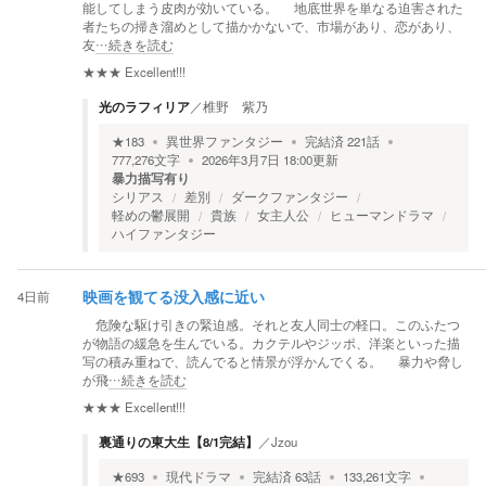
能してしまう皮肉が効いている。 地底世界を単なる迫害された
者たちの掃き溜めとして描かかないで、市場があり、恋があり、
友
…続きを読む
★★★
Excellent!!!
光のラフィリア
／
椎野 紫乃
★
183
異世界ファンタジー
完結済
221
話
777,276
文字
2026年3月7日 18:00
更新
暴力描写有り
シリアス
差別
ダークファンタジー
軽めの鬱展開
貴族
女主人公
ヒューマンドラマ
ハイファンタジー
4日前
映画を観てる没入感に近い
危険な駆け引きの緊迫感。それと友人同士の軽口。このふたつ
が物語の緩急を生んでいる。カクテルやジッポ、洋楽といった描
写の積み重ねで、読んでると情景が浮かんでくる。 暴力や脅し
が飛
…続きを読む
★★★
Excellent!!!
裏通りの東大生【8/1完結】
／
Jzou
★
693
現代ドラマ
完結済
63
話
133,261
文字