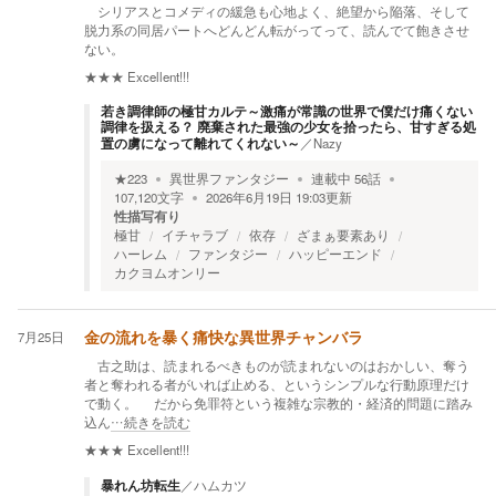
シリアスとコメディの緩急も心地よく、絶望から陥落、そして
脱力系の同居パートへどんどん転がってって、読んでて飽きさせ
ない。
★★★
Excellent!!!
若き調律師の極甘カルテ～激痛が常識の世界で僕だけ痛くない
調律を扱える？ 廃棄された最強の少女を拾ったら、甘すぎる処
置の虜になって離れてくれない～
／
Nazy
★
223
異世界ファンタジー
連載中
56
話
107,120
文字
2026年6月19日 19:03
更新
性描写有り
極甘
イチャラブ
依存
ざまぁ要素あり
ハーレム
ファンタジー
ハッピーエンド
カクヨムオンリー
7月25日
金の流れを暴く痛快な異世界チャンバラ
古之助は、読まれるべきものが読まれないのはおかしい、奪う
者と奪われる者がいれば止める、というシンプルな行動原理だけ
で動く。 だから免罪符という複雑な宗教的・経済的問題に踏み
込ん
…続きを読む
★★★
Excellent!!!
暴れん坊転生
／
ハムカツ