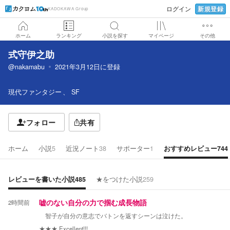
新規登録
ログイン
KADOKAWA Group
ホーム
ランキング
小説を探す
マイページ
その他
式守伊之助
@nakamabu
2021年3月12日
に登録
現代ファンタジー
SF
フォロー
共有
ホーム
小説
5
近況ノート
38
サポーター
1
おすすめレビュー
744
レビューを書いた小説
485
★をつけた小説
259
2時間前
嘘のない自分の力で掴む成長物語
智子が自分の意志でバトンを返すシーンは泣けた。
★★★
Excellent!!!