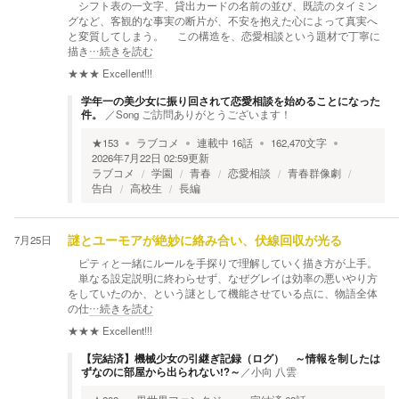
シフト表の一文字、貸出カードの名前の並び、既読のタイミン
グなど、客観的な事実の断片が、不安を抱えた心によって真実へ
と変質してしまう。 この構造を、恋愛相談という題材で丁寧に
描き
…続きを読む
★★★
Excellent!!!
学年一の美少女に振り回されて恋愛相談を始めることになった
件。
／
Song ご訪問ありがとうございます！
★
153
ラブコメ
連載中
16
話
162,470
文字
2026年7月22日 02:59
更新
ラブコメ
学園
青春
恋愛相談
青春群像劇
告白
高校生
長編
7月25日
謎とユーモアが絶妙に絡み合い、伏線回収が光る
ピティと一緒にルールを手探りで理解していく描き方が上手。
単なる設定説明に終わらせず、なぜグレイは効率の悪いやり方
をしていたのか、という謎として機能させている点に、物語全体
の仕
…続きを読む
★★★
Excellent!!!
【完結済】機械少女の引継ぎ記録（ログ） ～情報を制したは
ずなのに部屋から出られない!?～
／
小向 八雲