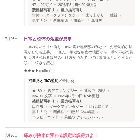
471,109
文字
2026年8月5日 20:08
更新
残酷描写有り
暴力描写有り
冒険
ダークファンタジー
成り上がり
戦闘
男主人公
念動魔術
関係性
異世界
7月26日
日常と恐怖の落差が見事
血の匂いや甘い香り、赤い霧や黒薔薇の蔦といった感覚的な描
写がとても上手。 また、平穏な朝食の場面から一瞬で不穏な気
配に切り替わる緩急の付け方が巧みで、特に混血児という言葉が
頭に
…続きを読む
★★★
Excellent!!!
混血児と血の盟約
／
蒼龍 葵
★
180
現代ファンタジー
連載中
128
話
334,963
文字
2026年7月19日 18:45
更新
残酷描写有り
暴力描写有り
吸血鬼
ダークファンタジー
現代/異世界
男主人公
関係性
魔法/式神/精霊
ハッピーエンド
異能/アクションバトル
7月26日
痛みが快楽に変わる設定の説得力よ！