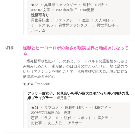
★
68
異世界ファンタジー
連載中
122
話
392,161
文字
2026年8月6日 00:00
更新
性描写有り
異世界転生
ファンタジー
魔法
万人向け
チートスキル
異世界ファンタジー
異世界転移
ハーレム
5日前
怪獣とヒーローロボの熱さが現実世界と地続きになって
る
爆発描写や怪獣バトルのあと、シートベルトの重要性をしみじ
み噛みしめたり、拳が痛いのは自分の方だったりと、地に足のつ
いたリアクションを挟むことで、荒唐無稽な巨大ロボ設定に妙な
納得感
…続きを読む
★★★
Excellent!!!
アラサー腐女子、お見合い相手が巨大ロボだった件／鋼鉄の花
嫁ブライダラー
／
靖乃椎子
★
21
ラブコメ
連載中
18
話
44,829
文字
2026年7月30日 20:11
更新
恋愛
ラブコメ
現代
ロボット
腐女子
お仕事
女主人公
アラサー