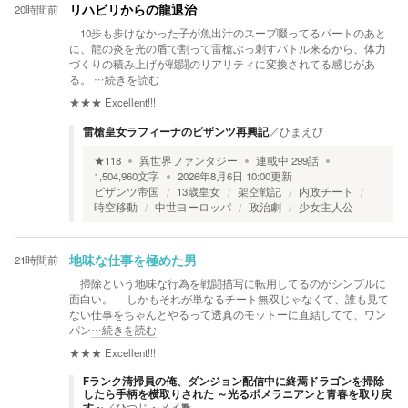
20時間前
リハビリからの龍退治
10歩も歩けなかった子が魚出汁のスープ啜ってるパートのあと
に、龍の炎を光の盾で割って雷槍ぶっ刺すバトル来るから、体力
づくりの積み上げが戦闘のリアリティに変換されてる感じがあ
る。
…続きを読む
★★★
Excellent!!!
雷槍皇女ラフィーナのビザンツ再興記
／
ひまえび
★
118
異世界ファンタジー
連載中
299
話
1,504,960
文字
2026年8月6日 10:00
更新
ビザンツ帝国
13歳皇女
架空戦記
内政チート
時空移動
中世ヨーロッパ
政治劇
少女主人公
21時間前
地味な仕事を極めた男
掃除という地味な行為を戦闘描写に転用してるのがシンプルに
面白い。 しかもそれが単なるチート無双じゃなくて、誰も見て
ない仕事をちゃんとやるって透真のモットーに直結してて、ワン
パン
…続きを読む
★★★
Excellent!!!
Fランク清掃員の俺、ダンジョン配信中に終焉ドラゴンを掃除
したら手柄を横取りされた ～光るポメラニアンと青春を取り戻
す～
／
ひつじ・メイ🐕️