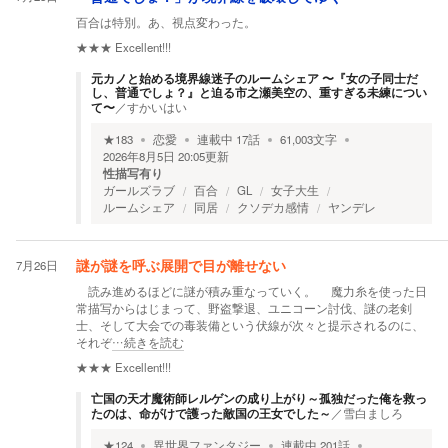
百合は特別。あ、視点変わった。
★★★
Excellent!!!
元カノと始める境界線迷子のルームシェア 〜『女の子同士だ
し、普通でしょ？』と迫る市之瀬美空の、重すぎる未練につい
て〜
／
すかいはい
★
183
恋愛
連載中
17
話
61,003
文字
2026年8月5日 20:05
更新
性描写有り
ガールズラブ
百合
GL
女子大生
ルームシェア
同居
クソデカ感情
ヤンデレ
7月26日
謎が謎を呼ぶ展開で目が離せない
読み進めるほどに謎が積み重なっていく。 魔力糸を使った日
常描写からはじまって、野盗撃退、ユニコーン討伐、謎の老剣
士、そして大会での毒装備という伏線が次々と提示されるのに、
それぞ
…続きを読む
★★★
Excellent!!!
亡国の天才魔術師レルゲンの成り上がり～孤独だった俺を救っ
たのは、命がけで護った敵国の王女でした～
／
雪白ましろ
★
124
異世界ファンタジー
連載中
201
話