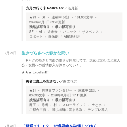
方舟の行く末 Noah’s Ark
／
若月新一
★
99
SF
連載中
86
話
181,935
文字
2026年8月5日 09:20
更新
残酷描写有り
暴力描写有り
SF
AI
近未来
パニック
サスペンス
ロボット
群像劇
AI補助利用
7月29日
生きづらさへの静かな問い
ギャグの軽さと内面の重さが同居してて、読めば読むほど主人
公・友樹への感情移入が深まっていく。
★★★
Excellent!!!
勇者は魔王を殺さない
／
白雪花房
★
21
異世界ファンタジー
連載中
28
話
63,090
文字
2026年8月5日 17:11
更新
残酷描写有り
暴力描写有り
魔王
勇者
村
スローライフ？
土と水
ご都合主義
同じ場所に留まる系
テンプレ導入
7月28日
「普通でしょ？」が境界線を破壊してゆく