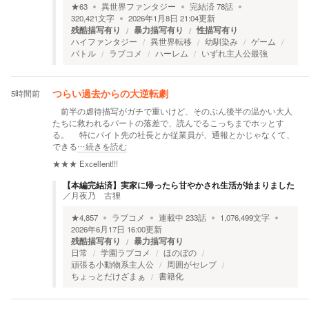
★
63
異世界ファンタジー
完結済
78
話
320,421
文字
2026年1月8日 21:04
更新
残酷描写有り
暴力描写有り
性描写有り
ハイファンタジー
異世界転移
幼馴染み
ゲーム
バトル
ラブコメ
ハーレム
いずれ主人公最強
5時間前
つらい過去からの大逆転劇
前半の虐待描写がガチで重いけど、そのぶん後半の温かい大人
たちに救われるパートの落差で、読んでるこっちまでホッとす
る。 特にバイト先の社長とか従業員が、通報とかじゃなくて、
できる
…続きを読む
★★★
Excellent!!!
【本編完結済】実家に帰ったら甘やかされ生活が始まりました
／
月夜乃 古狸
★
4,857
ラブコメ
連載中
233
話
1,076,499
文字
2026年6月17日 16:00
更新
残酷描写有り
暴力描写有り
日常
学園ラブコメ
ほのぼの
頑張る小動物系主人公
周囲がセレブ
ちょっとだけざまぁ
書籍化