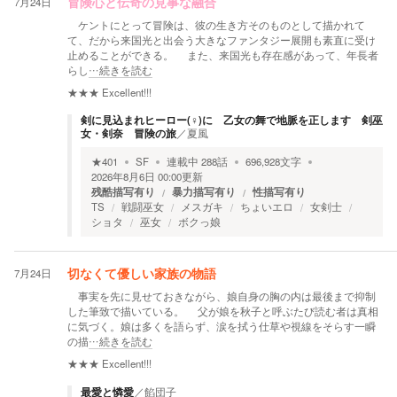
7月24日
冒険心と伝奇の見事な融合
ケントにとって冒険は、彼の生き方そのものとして描かれて
て、だから来国光と出会う大きなファンタジー展開も素直に受け
止めることができる。 また、来国光も存在感があって、年長者
らし
…続きを読む
★★★
Excellent!!!
剣に見込まれヒーロー(♀)に 乙女の舞で地脈を正します 剣巫
女・剣奈 冒険の旅
／
夏風
★
401
SF
連載中
288
話
696,928
文字
2026年8月6日 00:00
更新
残酷描写有り
暴力描写有り
性描写有り
TS
戦闘巫女
メスガキ
ちょいエロ
女剣士
ショタ
巫女
ボクっ娘
7月24日
切なくて優しい家族の物語
事実を先に見せておきながら、娘自身の胸の内は最後まで抑制
した筆致で描いている。 父が娘を秋子と呼ぶたび読む者は真相
に気づく。娘は多くを語らず、涙を拭う仕草や視線をそらす一瞬
の描
…続きを読む
★★★
Excellent!!!
最愛と憐愛
／
餡団子