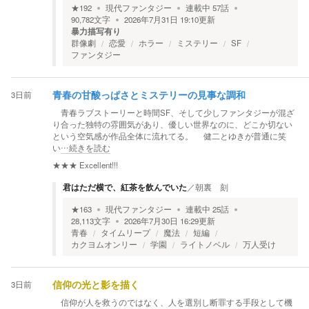
★
192
現代ファンタジー
連載中
57
話
90,782
文字
2026年7月31日 19:10
更新
暴力描写有り
群像劇
恋愛
ホラー
ミステリー
SF
ファンタジー
3日前
青春の甘酸っぱさとミステリーの見事な調和
青春ラブストーリーと時間SF、そして少しファンタジーが混ざ
り合った独特の雰囲気があり、優しい世界なのに、どこか切ない
という空気感が作品全体に流れてる。 健二とゆきが普通に笑
い
…続きを読む
★★★
Excellent!!!
君はただ横で、紅茶を飲んでいた
／
朝裏 刻
★
163
現代ファンタジー
連載中
25
話
28,113
文字
2026年7月30日 16:29
更新
青春
タイムリープ
魔法
短編
カクヨムオンリー
学園
ライトノベル
万人受け
3日前
信仰の光と影を描く
信仰が人を救うのではなく、人を選別し断罪する手段として機