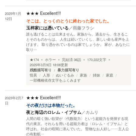
★★★
Excellent!!!
2025年1月
12日
そこは、とっくのとうに終わった家でした。
玉梓家には憑いている
／
雨藤フラシ
誰も逃げることは出来ません。家族から、過去から、生きるこ
とそのものからは。 人生は続いていくし、新しい命も産声を上
げます。 取り憑かれているのは家でしょうか。 家が、あなたに
取り…
★
174
ホラー
完結済
36
話
170,222
文字
2025年3月9日 18:08
更新
残酷描写有り
暴力描写有り
怪異
人形
ぬいぐるみ
家族
姉妹
家庭
一部機種依存文字をふくみます
★★★
Excellent!!!
2023年2月7
日
その夜だけは本物だった。
夜と海辺のロレム・イプサム
／
カムリ
人間の暗く強い欲望が〈代数能力〉という超能力を発揮する現
代の東京。それらを用いる超能力者は〈ロレム・イプサム〉と
呼ばれ、社会の暗闇に潜んでいた。 堅物なお人好し――主人公
の有動航…