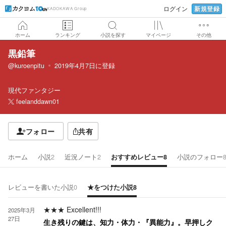
新規登録
ログイン
KADOKAWA Group
ホーム
ランキング
小説を探す
マイページ
その他
黒鉛筆
@kuroenpitu
2019年4月7日
に登録
現代ファンタジー
feelanddawn01
フォロー
共有
ホーム
小説
2
近況ノート
2
おすすめレビュー
8
小説のフォロー
レビューを書いた小説
0
★をつけた小説
8
★★★
Excellent!!!
2025年3月
27日
生き残りの鍵は、知力・体力・『異能力』。早押しク