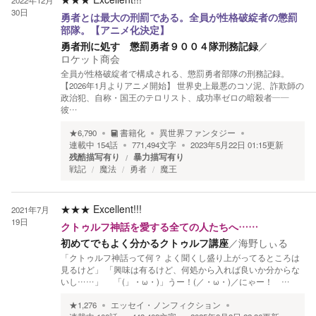
2022年12月
30日
勇者とは最大の刑罰である。全員が性格破綻者の懲罰
部隊。【アニメ化決定】
勇者刑に処す 懲罰勇者９００４隊刑務記録
／
ロケット商会
全員が性格破綻者で構成される、懲罰勇者部隊の刑務記録。
【2026年1月よりアニメ開始】 世界史上最悪のコソ泥、詐欺師の
政治犯、自称・国王のテロリスト、成功率ゼロの暗殺者――
彼…
★
6,790
書籍化
異世界ファンタジー
連載中
154
話
771,494
文字
2023年5月22日 01:15
更新
残酷描写有り
暴力描写有り
戦記
魔法
勇者
魔王
★★★
Excellent!!!
2021年7月
19日
クトゥルフ神話を愛する全ての人たちへ……
初めてでもよく分かるクトゥルフ講座
／
海野しぃる
「クトゥルフ神話って何？ よく聞くし盛り上がってるところは
見るけど」 「興味は有るけど、何処から入れば良いか分からな
いし……」 「(」・ω・)」うー！(／・ω・)／にゃー！ …
★
1,276
エッセイ・ノンフィクション