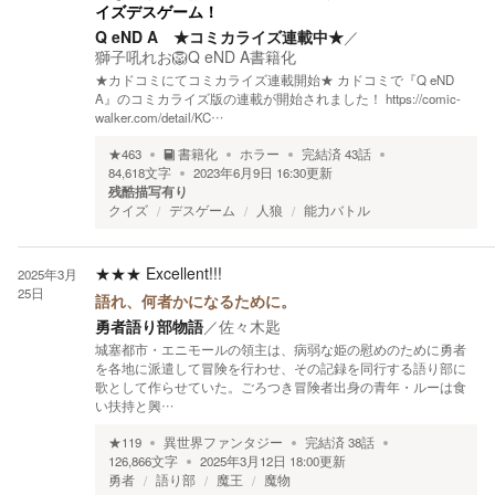
イズデスゲーム！
Q eND A ★コミカライズ連載中★
／
獅子吼れお🦁Q eND A書籍化
★カドコミにてコミカライズ連載開始★ カドコミで『Q eND
A』のコミカライズ版の連載が開始されました！ https://comic-
walker.com/detail/KC…
★
463
書籍化
ホラー
完結済
43
話
84,618
文字
2023年6月9日 16:30
更新
残酷描写有り
クイズ
デスゲーム
人狼
能力バトル
★★★
Excellent!!!
2025年3月
25日
語れ、何者かになるために。
勇者語り部物語
／
佐々木匙
城塞都市・エニモールの領主は、病弱な姫の慰めのために勇者
を各地に派遣して冒険を行わせ、その記録を同行する語り部に
歌として作らせていた。ごろつき冒険者出身の青年・ルーは食
い扶持と興…
★
119
異世界ファンタジー
完結済
38
話
126,866
文字
2025年3月12日 18:00
更新
勇者
語り部
魔王
魔物