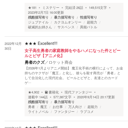
★
181
ミステリー
完結済
26
話
149,515
文字
2023年2月7日 16:00
更新
残酷描写有り
暴力描写有り
性描写有り
ジュブナイル
カクヨムオンリー
超能力
破滅的お姉さん
サスペンス
異能バトル
★★★
Excellent!!!
2022年12月
30日
女子高生勇者の家庭教師をやるハメになった件とビー
ルとピザ【アニメ化】
勇者のクズ
／
ロケット商会
【2026年1月よりアニメ開始】 魔王化手術の横行によって、お金
持ちのヤクザが「魔王」と化し、彼らを殺す商売が「勇者」と
して合法化した現代社会。 ビールとピザと、友達とのカード
ゲ…
★
4,902
書籍化
現代ファンタジー
連載中
144
話
577,387
文字
2020年9月14日 20:17
更新
残酷描写有り
暴力描写有り
勇者
魔王
お仕事
万人向け
超能力
ライトノベル
ファンタジー
ラブコメ
★★★
Excellent!!!