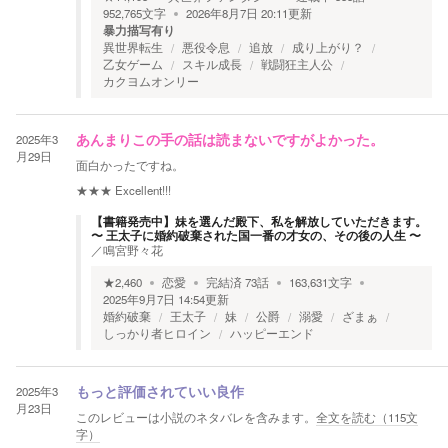
952,765
文字
2026年8月7日 20:11
更新
暴力描写有り
異世界転生
悪役令息
追放
成り上がり？
乙女ゲーム
スキル成長
戦闘狂主人公
カクヨムオンリー
2025年3
あんまりこの手の話は読まないですがよかった。
月29日
面白かったですね。
★★★
Excellent!!!
【書籍発売中】妹を選んだ殿下、私を解放していただきます。
〜 王太子に婚約破棄された国一番の才女の、その後の人生 〜
／
鳴宮野々花
★
2,460
恋愛
完結済
73
話
163,631
文字
2025年9月7日 14:54
更新
婚約破棄
王太子
妹
公爵
溺愛
ざまぁ
しっかり者ヒロイン
ハッピーエンド
2025年3
もっと評価されていい良作
月23日
このレビューは小説のネタバレを含みます。
全文を読む（
115
文
字）