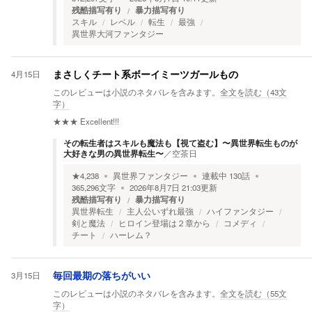
残酷描写有り
暴力描写有り
スキル
レベル
転生
最強
異世界大河ファンタジー
4月15日
まさしくチート系ボーイミーツガールもの
このレビューは小説のネタバレを含みます。
全文を読む（
43
文
字）
★★★
Excellent!!!
その転生者はスキルも魔法も【視て盗む】〜異世界転生ものが
大好きな男の異世界転生〜
／
空茶日
★
4,238
異世界ファンタジー
連載中
130
話
365,296
文字
2026年8月7日 21:03
更新
残酷描写有り
暴力描写有り
異世界転生
主人公いずれ最強
ハイファンタジー
剣と魔法
ヒロイン登場は２章から
コメディ
チート
ハーレム？
3月15日
毎回最期の落ちがいい
このレビューは小説のネタバレを含みます。
全文を読む（
55
文
字）