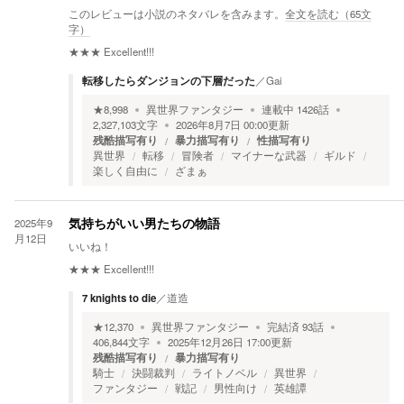
このレビューは小説のネタバレを含みます。
全文を読む（
65
文
字）
★★★
Excellent!!!
転移したらダンジョンの下層だった
／
Gai
★
8,998
異世界ファンタジー
連載中
1426
話
2,327,103
文字
2026年8月7日 00:00
更新
残酷描写有り
暴力描写有り
性描写有り
異世界
転移
冒険者
マイナーな武器
ギルド
楽しく自由に
ざまぁ
2025年9
気持ちがいい男たちの物語
月12日
いいね！
★★★
Excellent!!!
7 knights to die
／
道造
★
12,370
異世界ファンタジー
完結済
93
話
406,844
文字
2025年12月26日 17:00
更新
残酷描写有り
暴力描写有り
騎士
決闘裁判
ライトノベル
異世界
ファンタジー
戦記
男性向け
英雄譚