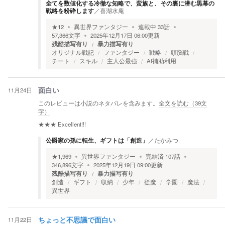
全てを数値化する冷徹な知略で、蛮族と、その裏に潜む黒幕の
戦略を粉砕します
／
喜湖水庵
★
12
異世界ファンタジー
連載中
33
話
57,366
文字
2025年12月17日 06:00
更新
残酷描写有り
暴力描写有り
オリジナル戦記
ファンタジー
戦略
頭脳戦
チート
スキル
主人公最強
AI補助利用
11月24日
面白い
このレビューは小説のネタバレを含みます。
全文を読む（
39
文
字）
★★★
Excellent!!!
公爵家の孫に転生、ギフトは「創造」
／
たかみつ
★
1,969
異世界ファンタジー
完結済
107
話
346,896
文字
2025年12月19日 09:00
更新
残酷描写有り
暴力描写有り
創造
ギフト
収納
少年
従魔
学園
魔法
異世界
11月22日
ちょっと不思議で面白い