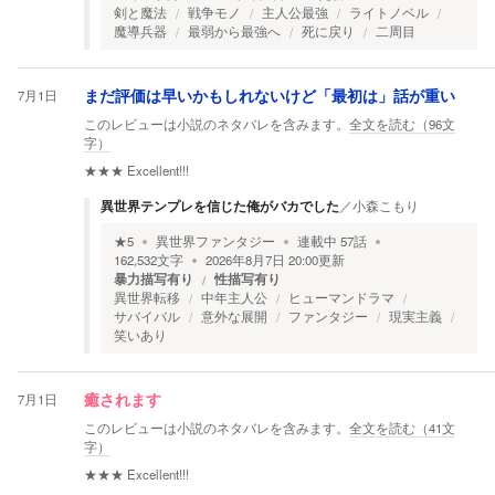
剣と魔法
戦争モノ
主人公最強
ライトノベル
魔導兵器
最弱から最強へ
死に戻り
二周目
7月1日
まだ評価は早いかもしれないけど「最初は」話が重い
このレビューは小説のネタバレを含みます。
全文を読む（
96
文
字）
★★★
Excellent!!!
異世界テンプレを信じた俺がバカでした
／
小森こもり
★
5
異世界ファンタジー
連載中
57
話
162,532
文字
2026年8月7日 20:00
更新
暴力描写有り
性描写有り
異世界転移
中年主人公
ヒューマンドラマ
サバイバル
意外な展開
ファンタジー
現実主義
笑いあり
7月1日
癒されます
このレビューは小説のネタバレを含みます。
全文を読む（
41
文
字）
★★★
Excellent!!!