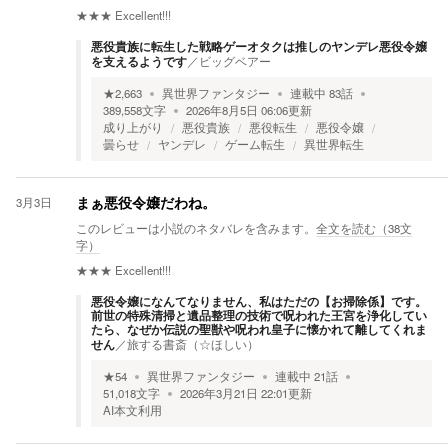
★★★
Excellent!!!
悪役貴族に転生した戦略ゲーオタクは推しのヤンデレ悪役令嬢
を支えるようです
／
ビッグベアー
★
2,663
異世界ファンタジー
連載中
83
話
389,558
文字
2026年8月5日 06:06
更新
成り上がり
悪役貴族
悪役転生
悪役令嬢
曇らせ
ヤンデレ
ゲーム転生
異世界転生
3月3日
まぁ悪役令嬢だわね。
このレビューは小説のネタバレを含みます。
全文を読む（
38
文
字）
★★★
Excellent!!!
悪役令嬢になんてなりません、私はただの【お掃除係】です。
前世の特殊清掃と遺品整理の技術で呪われた王宮を浄化してい
たら、なぜか伝説の聖獣や呪われ皇子に懐かれて離してくれま
せん
／
旅する書斎（☆ほしい）
★
54
異世界ファンタジー
連載中
21
話
51,018
文字
2026年3月21日 22:01
更新
AI本文利用