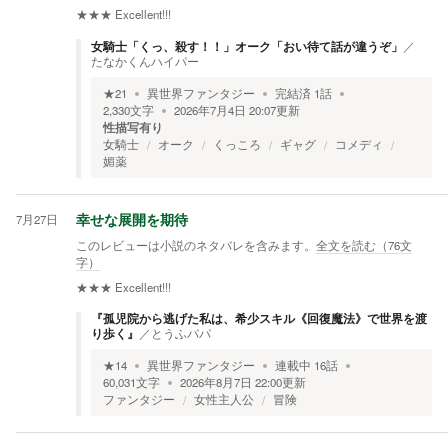
★★★
Excellent!!!
女騎士「くっ、殺す！！」オーク「おい待て話が違うぞ」
／
たなかくんハイパー
★
21
異世界ファンタジー
完結済
1
話
2,330
文字
2026年7月4日 20:07
更新
性描写有り
女騎士
オーク
くっころ
ギャグ
コメディ
媚薬
7月27日
幸せな展開を期待
このレビューは小説のネタバレを含みます。
全文を読む（
76
文
字）
★★★
Excellent!!!
『孤児院から逃げた私は、希少スキル《回復魔法》で世界を渡
り歩く』
／
とうふパパ
★
14
異世界ファンタジー
連載中
16
話
60,031
文字
2026年8月7日 22:00
更新
ファンタジー
女性主人公
冒険