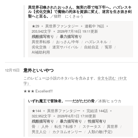
異世界召喚されたおっさん、無実の罪で地下牢へ。ハズレスキ
ル【劣化交換】で魔物の死体を資源に変え、迷宮を生き抜き剣
聖へと至る。
／
猫野 にくきゅう
★
29
異世界ファンタジー
連載中
76
話
203,542
文字
2026年7月16日 19:11
更新
残酷描写有り
暴力描写有り
異世界転移
おっさん/中年
ハズレスキル
劣化交換
迷宮サバイバル
自給自足
冤罪
AI補助利用
12月15日
意外といいやつ
このレビューは小説のネタバレを含みます。
全文を読む（
51
文
字）
★★★
Excellent!!!
いずれ魔王で冒険者。——だがただの骨
／
冰鴉/ヒョウカ
★
144
異世界ファンタジー
完結済
144
話
322,952
文字
2026年6月1日 17:00
更新
残酷描写有り
暴力描写有り
性描写有り
骨
人外
転生？転移？
ステータス
異世界
男主人公
カクヨムオンリー
人類の敵(予定)