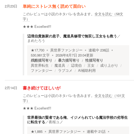
2月23日
単純にストレス無く読めて面白い
このレビューは小説のネタバレを含みます。
全文を読む（
58
文
字）
★★★
Excellent!!!
辺境伯貴族家の息子、魔道具修理で無双し王女をも救う
／
まめたろう
★
17,700
異世界ファンタジー
連載中
238
話
530,981
文字
2026年8月7日 20:04
更新
残酷描写有り
暴力描写有り
性描写有り
異世界転生
魔道具
辺境伯
王女
成り上がり
ファンタジー
ラブコメ
AI補助利用
2月14日
書き続けてほしいが
このレビューは小説のネタバレを含みます。
全文を読む（
101
文
字）
★★★
Excellent!!!
世界最強の賢者である俺、イジメられている魔法学校の劣等生
に転生する
／
夜桜ユノ
★
1,885
異世界ファンタジー
連載中
21
話