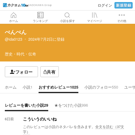
新規登録
ログイン
KADOKAWA Group
ホーム
ランキング
小説を探す
マイページ
その他
ぺんぺん
@ida0123
2024年7月2日
に登録
歴史・時代・伝奇
フォロー
共有
ホーム
小説
1
おすすめレビュー
1025
小説のフォロー
550
ユー
レビューを書いた小説
29
★をつけた小説
996
6日前
こういうのいいね
このレビューは小説のネタバレを含みます。
全文を読む（
37
文
字）