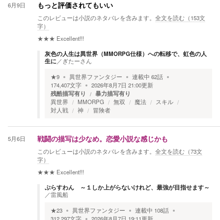
6月9日
もっと評価されてもいい
このレビューは小説のネタバレを含みます。
全文を読む（
153
文
字）
★★★
Excellent!!!
灰色の人生は異世界（MMORPG仕様）への転移で、虹色の人
生に
／
ぎたーさん
★
9
異世界ファンタジー
連載中
62
話
174,407
文字
2026年8月7日 21:00
更新
残酷描写有り
暴力描写有り
異世界
MMORPG
無双
魔法
スキル
対人戦
神
冒険者
5月6日
戦闘の描写は少なめ。恋愛小説な感じかも
このレビューは小説のネタバレを含みます。
全文を読む（
73
文
字）
★★★
Excellent!!!
ぷらすわん ～１しか上がらないけれど、最強が目指せます～
／
雷風船
★
23
異世界ファンタジー
連載中
108
話
312,297
文字
2026年8月7日 19:11
更新