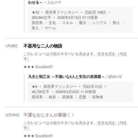
わせる～
／
上山マヤ
★
32
異世界ファンタジー
完結済
108
話
283,964
文字
2026年5月15日 07:10
更新
異世界
文化
スキル
魔法
シリアス
獣人
亜人
ゲーム
1月29日
不器用な二人の物語
このレビューは小説のネタバレを含みます。
全文を読む（
72
文
字）
★★★
Excellent!!!
凡夫と戦乙女 ～不揃いな2人と安住の居酒屋～
／
@24112
★
6
異世界ファンタジー
完結済
31
話
48,729
文字
2026年2月23日 11:33
更新
異世界
格差
居酒屋
恋愛
冒険者
12月30日
不運なおじさんが藻掻く！
このレビューは小説のネタバレを含みます。
全文を読む（
74
文
字）
★★★
Excellent!!!