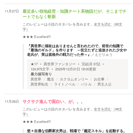
11月27日
最近多い領地経営・知識チート系物語だが、そこまでチ
ートでもなく斬新
このレビューは小説のネタバレを含みます。
全文を読む（
80
文
字）
★★★
Excellent!!!
『異世界に福祉はありませんと言われたので、前世の知識で
「最強のギルド」を作ります ～役立たずと追放された少女や
老兵が、実は規格外の戦力だった件～』
／
えどりゅう
★
17
異世界ファンタジー
完結済
37
話
124,975
文字
2025年12月31日 18:00
更新
暴力描写有り
異世界
魔法
カクヨムオンリー
お仕事
異世界転生
ライトノベル
バトル
男主人公
11月26日
サクサク進んで面白い、が。。。
このレビューは小説のネタバレを含みます。
全文を読む（
99
文
字）
★★★
Excellent!!!
悠々自適な伯爵家次男は、戦場で「鑑定スキル」を起動する。