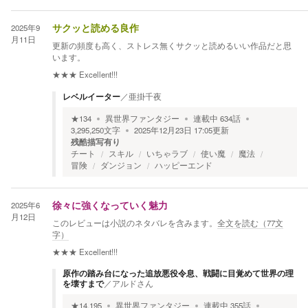
2025年9
サクッと読める良作
月11日
更新の頻度も高く、ストレス無くサクッと読めるいい作品だと思
います。
★★★
Excellent!!!
レベルイーター
／
亜掛千夜
★
134
異世界ファンタジー
連載中
634
話
3,295,250
文字
2025年12月23日 17:05
更新
残酷描写有り
チート
スキル
いちゃラブ
使い魔
魔法
冒険
ダンジョン
ハッピーエンド
2025年6
徐々に強くなっていく魅力
月12日
このレビューは小説のネタバレを含みます。
全文を読む（
77
文
字）
★★★
Excellent!!!
原作の踏み台になった追放悪役令息、戦闘に目覚めて世界の理
を壊すまで
／
アルドさん
★
14,195
異世界ファンタジー
連載中
355
話