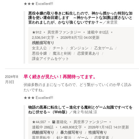
★★★
Excellent!!!
悪役令嬢の取り巻きに転生したので、神から授かった特別な加
護を使い運命回避します ～神からチートな加護は渡さないと
言われましたが、かなり強くないですか？～
／
東雲景
★
912
異世界ファンタジー
連載中
812
話
2,536,541
文字
2026年8月7日 04:00
更新
残酷描写有り
女主人公
チート
ダンジョン
乙女ゲーム
悪役令嬢
魔法と剣術
恋愛要素あり
課金アイテムをゲット
2024年8
早く続きが見たい！再開待ってます。
月3日
伏線多数のままになってるので、どう繋がっていくのか早く読み
たいですね。
★★★
Excellent!!!
物語の黒幕に転生して～進化する魔剣とゲーム知識ですべてを
ねじ伏せる～（Web版）
／
俺２号/結城 涼
★
44,557
書籍化
異世界ファンタジー
連載中
288
話
1,469,808
文字
2026年1月16日 14:01
更新
残酷描写有り
暴力描写有り
性描写有り
異世界転生
剣と魔法
ゲーム
恋愛要素