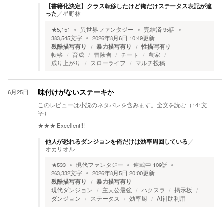
【書籍化決定】クラス転移したけど俺だけステータス表記が違
った
／
星野林
★
5,151
異世界ファンタジー
完結済
95
話
383,545
文字
2026年8月6日 10:49
更新
残酷描写有り
暴力描写有り
性描写有り
転移
育成
冒険者
チート
農家
成り上がり
スローライフ
マルチ投稿
6月25日
味付けがないステーキか
このレビューは小説のネタバレを含みます。
全文を読む（
141
文
字）
★★★
Excellent!!!
他人が恐れるダンジョンを俺だけは効率周回している
／
オカリオル
★
533
現代ファンタジー
連載中
109
話
263,332
文字
2026年8月5日 20:00
更新
残酷描写有り
暴力描写有り
現代ダンジョン
主人公最強
ハクスラ
掲示板
ダンジョン
ステータス
効率厨
AI補助利用