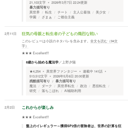
21,103
文字
2026年3月7日 22:24
更新
暴力描写有り
異世界
転生
チート
主人公最強
美少女
学園
ざまぁ
ご都合主義
2月11日
狂気の母親と転生者の子どもの熾烈な戦い
このレビューは小説のネタバレを含みます。
全文を読む（
94
文
字）
★★★
Excellent!!!
8歳から始める魔法学
／
上野夕陽
★
4,254
異世界ファンタジー
連載中
141
話
513,512
文字
2026年5月6日 20:00
更新
残酷描写有り
暴力描写有り
魔法
ダーク
異世界転生
政治
悪役転生
研究
落ちこぼれ
AI補助利用
2月2日
これからが楽しみ
★★★
Excellent!!!
盤上のイレギュラー～獲得SP2倍の冒険者は、世界の計算を狂