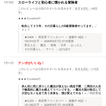
7月19日
スローライフと初心者に懐かれる冒険者
このレビューは小説のネタバレを含みます。
全文を読む（
49
文
字）
★★★
Excellent!!!
転生して３５年、その日暮らしのD級冒険者やってます。
／
さとう
★
3,809
異世界ファンタジー
連載中
48
話
152,974
文字
2026年8月7日 07:00
更新
男主人公
魔法
冒険
日常
おっさん
その日暮らし
チート
ほのぼの
7月11日
テンポがいいね！
このレビューは小説のネタバレを含みます。
全文を読む（
113
文
字）
★★★
Excellent!!!
赤ん坊に死に戻りした魔法が使えない残念子爵、二周目の人生
で徹底的に魔力を鍛えてリベンジする。～魔法大国が敗北して
大切なモノを全て失う未来を、僕が変えてやる！～
／
岡村豊蔵
★
2,203
異世界ファンタジー
連載中
45
話
131,052
文字
2026年8月7日 19:03
更新