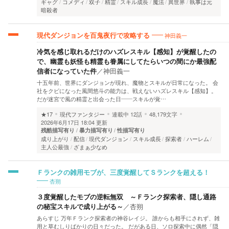
ギャグ
コメディ
双子
精霊
スキル成長
魔法
異世界
執事は元
暗殺者
神田義一
現代ダンジョンを百鬼夜行で攻略する
冷気を感じ取れるだけのハズレスキル【感知】が覚醒したの
で、幽霊も妖怪も精霊も眷属にしてたらいつの間にか最強配
信者になっていた件
／
神田義一
十五年前、世界にダンジョンが現れ、魔物とスキルが日常になった。 会
社をクビになった風間悠斗の能力は、戦えないハズレスキル【感知】。
だが迷宮で風の精霊と出会った日――スキルが覚…
★17
現代ファンタジー
連載中
12話
48,179文字
2026年6月17日 18:04 更新
残酷描写有り
暴力描写有り
性描写有り
成り上がり
配信
現代ダンジョン
スキル成長
探索者
ハーレム
主人公最強
ざまぁ少なめ
Ｆランクの雑用モブが、三度覚醒してＳランクを超える！
杏朔
３度覚醒したモブの逆転無双 ～Ｆランク探索者、隠し通路
の秘宝スキルで成り上がる～
／
杏朔
あらすじ 万年Ｆランク探索者の神谷レイジ。 誰からも相手にされず、雑
用と草むしりばかりの日々だった。 だがある日、ソロ探索中に偶然「隠