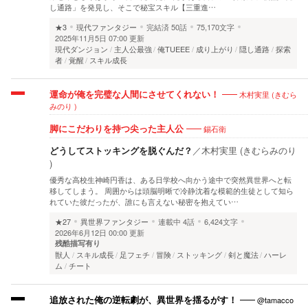
し通路」を発見し、そこで秘宝スキル【三重進…
★3
現代ファンタジー
完結済
50話
75,170文字
2025年11月5日 07:00 更新
現代ダンジョン
主人公最強
俺TUEEE
成り上がり
隠し通路
探索
者
覚醒
スキル成長
木村実里 (きむら
運命が俺を完璧な人間にさせてくれない！
みのり )
錫石衛
脚にこだわりを持つ尖った主人公
どうしてストッキングを脱ぐんだ？
／
木村実里 (きむらみのり
)
優秀な高校生神崎円香は、ある日学校へ向かう途中で突然異世界へと転
移してしまう。 周囲からは頭脳明晰で冷静沈着な模範的生徒として知ら
れていた彼だったが、誰にも言えない秘密を抱えてい…
★27
異世界ファンタジー
連載中
4話
6,424文字
2026年6月12日 00:00 更新
残酷描写有り
獣人
スキル成長
足フェチ
冒険
ストッキング
剣と魔法
ハーレ
ム
チート
@tamacco
追放された俺の逆転劇が、異世界を揺るがす！