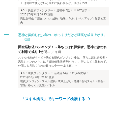
ー》は地味で使えないと周囲に笑われるが、彼はそのス…
★3
異世界ファンタジー
連載中
5話
11,087文字
2025年5月31日 08:15 更新
異世界転生
冒険
スキル成長
地味スキル
レベルアップ
知恵と工
夫
悪神と契約した少年の、ゆっくりだけど確実な成り上がり。
杏朔
闇金経験値バンキング！～落ちこぼれ探索者、悪神に救われ
て利息で成り上がる～
／
杏朔
スキル格差がすべてを決める現代ダンジョン社会。 落ちこぼれ探索者・
黒堂シオンのスキルは「経験値吸収効率0.1％」。 努力しても報われず、
仲間にも見捨てられた日々の中―― ある夜、…
★0
現代ファンタジー
完結済
14話
25,464文字
2025年10月28日 21:00 更新
現代ダンジョン
スキル成長
成り上がり
悪神
金利スキル
闇金×
冒険
ゆっくり覚醒
バトル
「スキル成長」でキーワード検索する