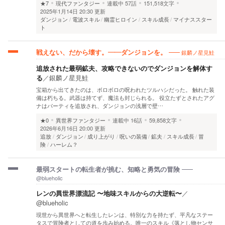
★7
現代ファンタジー
連載中
57話
151,518文字
2025年1月14日 20:30 更新
ダンジョン
電波スキル
幽霊ヒロイン
スキル成長
マイナススター
ト
銀麟ノ星見鮭
戦えない、だから壊す。――ダンジョンを。
追放された最弱鉱夫、攻略できないのでダンジョンを解体す
る
／
銀麟ノ星見鮭
宝箱から出てきたのは、ボロボロの呪われたツルハシだった。 触れた装
備は朽ちる。武器は持てず、魔法も封じられる。 役立たずとされたアグ
ナはパーティを追放され、ダンジョンの浅層で壁…
★0
異世界ファンタジー
連載中
16話
59,858文字
2026年6月16日 20:00 更新
追放
ダンジョン
成り上がり
呪いの装備
鉱夫
スキル成長
冒
険
ハーレム？
最弱スタートの転生者が挑む、知略と勇気の冒険
@blueholic
レンの異世界漂流記 〜地味スキルからの大逆転〜
／
@blueholic
現世から異世界へと転生したレンは、特別な力を持たず、平凡なステー
タスで冒険者としての道を歩み始める。唯一のスキル《落とし物センサ