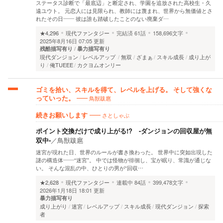
ステータス診断で「最底辺」と断定され、学園を追放された高校生・久
遠ユウト。 元恋人には見限られ、教師には蔑まれ、世界から無価値とさ
れたその日―― 彼は誰も踏破したことのない廃棄ダ…
★4,296
現代ファンタジー
完結済
61話
158,696文字
2025年8月16日 07:05 更新
残酷描写有り
暴力描写有り
現代ダンジョン
レベルアップ
無双
ざまぁ
スキル成長
成り上が
り
俺TUEEE
カクヨムオンリー
ゴミを拾い、スキルを得て、レベルを上げる。 そして強くな
鳥獣跋扈
っていった。
さとしゃぶ
続きお願いします
ポイント交換だけで成り上がる!? -ダンジョンの回収屋が無
双中-
／
鳥獣跋扈
迷宮が現れた日、世界のルールが書き換わった。 世界中に突如出現した
謎の構造体――“迷宮”。 中では怪物が徘徊し、宝が眠り、常識が通じな
い。 そんな混乱の中、ひとりの男が“回収…
★2,628
現代ファンタジー
連載中
84話
399,478文字
2026年1月18日 18:01 更新
暴力描写有り
成り上がり
迷宮
レベルアップ
スキル成長
現代ダンジョン
探索
者