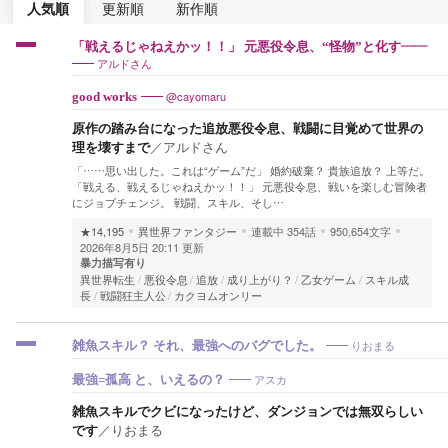
人気順
更新順
新作順
「戦えるじゃねえかッ！！」 元悪役令息、“怪物”と化す――
アルドさん
@cayomaru
good works
原作の踏み台になった追放悪役令息、戦闘に目覚めて世界の
理を壊すまで
／
アルドさん
「……思い出した。これは“ゲーム”だ」 婚約破棄？ 貴族追放？ 上等だ。
「戦える、戦えるじゃねえかッ！！」 元悪役令息、戦いを楽しむ冒険者
にジョブチェンジ。 戦闘、スキル、そし…
★14,195
異世界ファンタジー
連載中
354話
950,654文字
2026年8月5日 20:11 更新
暴力描写有り
異世界転生
悪役令息
追放
成り上がり？
乙女ゲーム
スキル成
長
戦闘狂主人公
カクヨムオンリー
りおまる
雑魚スキル？ それ、最強へのバグでした。
アスカ
最強=孤高 と、いえるの？
雑魚スキルでクビになったけど、ダンジョンでは無双らしい
です
／
りおまる