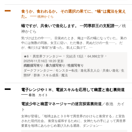
食うか、食われるか。 その選択の果てに、“蟻”は魔法を覚え
桃神かぐら
た。
蟻ですが、共食いで進化します。 ―閃導群王の支配譜―
／
桃
神かぐら
気づけば土の中――。 目覚めたとき、俺は一匹の蟻になっていた。 巣の
中には無数の同族。女王に従い、ただ働き、死ぬだけの一生……。 だ
が、俺だけは“食欲”が違った。 飢えに負けて、…
★6
異世界ファンタジー
完結済
13話
64,986文字
2025年11月16日 18:20 更新
残酷描写有り
暴力描写有り
性描写有り
ダークファンタジー
モンスター転生
進化系主人公
共食い進化
生
態SF
群体
スキル成長
魔法
電子レンジやＩＨ、電波スキルを応用して幽霊と進む裏街道
春池 カイト
電波少年と幽霊マネージャーの迷宮探索裏街道
／
春池 カイ
ト
女神が登場し「地球はあと３０年で異世界のかけらと衝突する」と宣告
された現代社会。 衝突を緩和するために、女神たちの手によって異世界
要素を地球にあらかじめ運び入れる通路、ダンジョン…