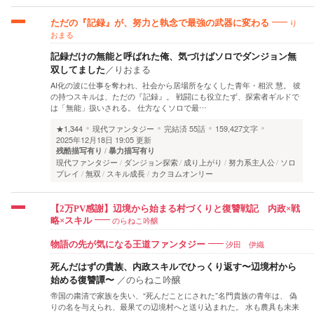
り
ただの『記録』が、努力と執念で最強の武器に変わる
おまる
記録だけの無能と呼ばれた俺、気づけばソロでダンジョン無
双してました
／
りおまる
AI化の波に仕事を奪われ、社会から居場所をなくした青年・相沢 慧。 彼
の持つスキルは、ただの『記録』。 戦闘にも役立たず、探索者ギルドで
は「無能」扱いされる。 仕方なくソロで最…
★1,344
現代ファンタジー
完結済
55話
159,427文字
2025年12月18日 19:05 更新
残酷描写有り
暴力描写有り
現代ファンタジー
ダンジョン探索
成り上がり
努力系主人公
ソロ
プレイ
無双
スキル成長
カクヨムオンリー
【2万PV感謝】辺境から始まる村づくりと復讐戦記 内政×戦
のらねこ吟醸
略×スキル
汐田 伊織
物語の先が気になる王道ファンタジー
死んだはずの貴族、内政スキルでひっくり返す〜辺境村から
始める復讐譚〜
／
のらねこ吟醸
帝国の粛清で家族を失い、“死んだことにされた”名門貴族の青年は、 偽
りの名を与えられ、最果ての辺境村へと送り込まれた。 水も農具も未来