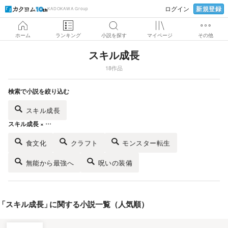
新規登録
ログイン
KADOKAWA Group
ホーム
ランキング
小説を探す
マイページ
その他
スキル成長
18作品
検索で小説を絞り込む
スキル成長
スキル成長 × …
食文化
クラフト
モンスター転生
無能から最強へ
呪いの装備
「
スキル成長
」
に関する小説一覧（人気順）