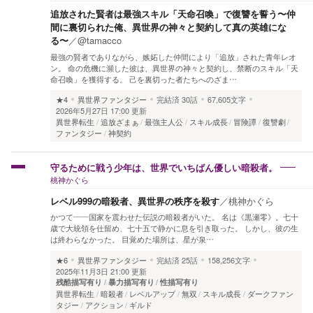
追放された賢者は最強スキル「天命召喚」で復讐を誓う〜仲
間に裏切られた俺、異世界の神々と契約して真の英雄にな
る〜
／
@tamacco
最強の賢者でありながら、嫉妬した仲間により「追放」された青年レオ
ン。 命の危機に瀕した彼は、異世界の神々と契約し、禁断のスキル「天
命召喚」を獲得する。 己を裏切った者たちへのざま…
★4
異世界ファンタジー
完結済
30話
67,605文字
2026年5月27日 17:00 更新
異世界転生
追放ざまぁ
最強主人公
スキル成長
冒険譚
復讐劇
ファンタジー
神契約
守るために戦う少年は、世界でいちばん優しい暗殺者。
桃神かぐら
レベル999の暗殺者、異世界の秩序を殺す
／
桃神かぐら
かつて――国家を震わせた伝説の暗殺者がいた。 名は《黒瀬零》。七十
歳で大統領を仕留め、七十五で静かに息を引き取った。 しかし、彼の生
は終わらなかった。 目覚めた場所は、星が泉…
★6
異世界ファンタジー
完結済
25話
158,256文字
2025年11月3日 21:00 更新
残酷描写有り
暴力描写有り
性描写有り
異世界転生
暗殺者
レベルアップ
無双
スキル成長
ダークファン
タジー
アクション
ギルド