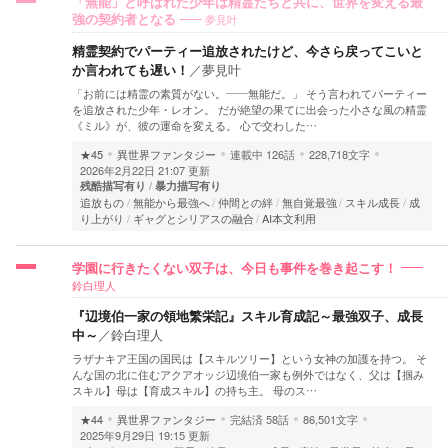
「無能」と呼ばれた少年は精霊たちと共に、世界を変える最
夢見叶
強の契約者となる
精霊契約でパーティー追放されたけど、今さら戻ってこいと
か言われても遅い！
／
夢見叶
「お前には精霊の素質がない。――無能だ。」 そう言われてパーティー
を追放された少年・レオン。 だが絶望の果てに出会った小さな風の精霊
《ミル》が、彼の運命を変える。 心で交わした…
★45
異世界ファンタジー
連載中
126話
228,718文字
2026年2月22日 21:07 更新
残酷描写有り
暴力描写有り
追放もの
無能から最強へ
仲間との絆
無自覚最強
スキル成長
成
り上がり
ギャグとシリアスの融合
AI本文利用
学園に行きたくない双子は、今日も事件を巻き起こす！
鈴白理人
『辺境伯一家の領地繁栄記』スキル育成記～最強双子、成長
中～
／
鈴白理人
ラザナキア王国の国民は【スキルツリー】という女神の加護を持つ。 そ
んな国の北に住むアクアオッジ辺境伯一家も例外ではなく、父は【掴み
スキル】母は【育成スキル】の持ち主。 母のス…
★44
異世界ファンタジー
完結済
58話
86,501文字
2025年9月29日 19:15 更新