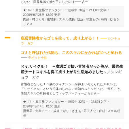
もない、限界集落で彼が手にしたのは―― 古…
★162
異世界ファンタジー
連載中
78話
211,082文字
2025年8月26日 12:05 更新
内政
村づくり
復讐劇
スキル成長
陰謀
領主もの
戦略
ゆるシ
リアス
シンギョ
底辺冒険者からゴミを拾って、成り上がる！！
ウ ガク
ゴミと呼ばれた代物も、このスキルにかかれば宝へと変わる
ラビット十世
Ｒｅ:サイクル！ ～底辺ゴミ拾い冒険者だった俺が、最強生
産チートスキルを得て成り上がり生活始めました～
／
シンギ
ョウ ガク
冒険者となった１６歳のフィナンシェが神より与えられたスキルは、
『リサイクル』という得体のしれない未知のスキルだった。 当初こそ、
未知スキルの所持者としてトップパーティーから引き…
★114
異世界ファンタジー
連載中
32話
102,851文字
2020年1月14日 12:00 更新
異世界
生産チート
成り上がり
ざまぁ
男主人公
合成
スキル成
長