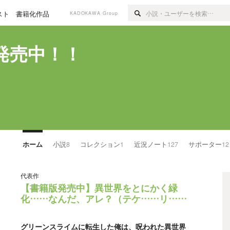
スト
書籍化作品
KADOKAWA Group
発売中！！
ホーム
小説
8
コレクション
1
近況ノート
127
サポーター
12
代表作
【書籍版発売中】異世界をとにかく緑
化……なんだ、アレ？（テケ……リ……
グリーンスライムに転生した俺は、呪われた異世界