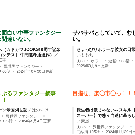
に面白い中華ファンタジー
サバサバとしていて、む
は間違いない。
い。
伝（カドカワBOOKS10周年記念
ちょっぴりホラーな彼女の日
コンテスト 中間選考通過作）
／
いももち
工事
★
30
ホラー
連載中
38
話
2026年3月9日
更新
異世界ファンタジー
中
63
話
2024年10月30日
更新
さぶるファンタジー叙事
目指せ、楽◯市◯っ！！
！！
ーン帝国列世記
／
ぱのすけ
転生者は僕じゃない～スキル
スーパー】で悠々自適に暮ら
異世界ファンタジー
／
素凰
中
126
話
2024年5月4日
更新
★
327
異世界ファンタジー
完結済
105
話
2024年1月29日