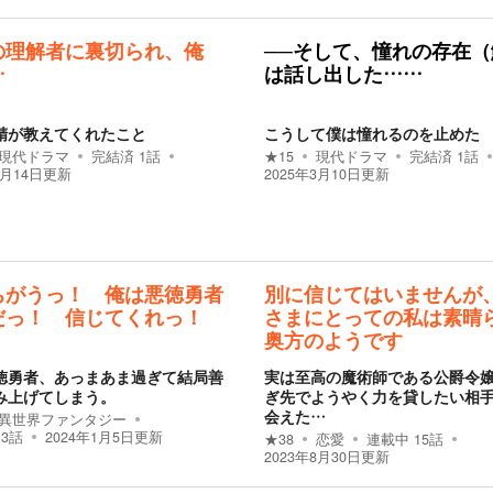
の理解者に裏切られ、俺
──そして、憧れの存在（
…
は話し出した……
精が教えてくれたこと
こうして僕は憧れるのを止めた
現代ドラマ
完結済
1
話
★
15
現代ドラマ
完結済
1
話
3月14日
更新
2025年3月10日
更新
ちがうっ！ 俺は悪徳勇者
別に信じてはいませんが
だっ！ 信じてくれっ！
さまにとっての私は素晴
奥方のようです
徳勇者、あっまあま過ぎて結局善
実は至高の魔術師である公爵令
み上げてしまう。
ぎ先でようやく力を貸したい相
会えた…
異世界ファンタジー
13
話
2024年1月5日
更新
★
38
恋愛
連載中
15
話
2023年8月30日
更新