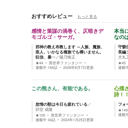
おすすめレビュー
もっと見る
感情と策謀の渦巻く、仄暗きデ
本当
モゴルゴ・サーガ。
なの
邪神の教え布教します ～人族、魔族、
守骸
亜人、いかなる種族でも構いません。
長編
狂信、暴…
／
陽乃唯正
犬丸
★
44
異世界ファンタジー
★
45
連載中
194
話
2026年8月7日
更新
連載
この熊さん、有能である。
心揺
詩！
怠惰の獣は今日も疲れている
／
フォ
卯堂 成隆
★
149
連載
★
105
異世界ファンタジー
連載中
34
話
2024年1月25日
更新