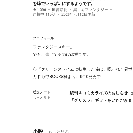
を緑でいっぱいにするようです。
★
4,096
書籍化
異世界ファンタジー
連載中
119
話
2026年4月12日
更新
プロフィール
ファンタジースキー。
でも、書いてるのは恋愛です。
◇『グリーンスライムに転生した俺は、呪われた異世
カドカワBOOKS様より、9/10発売中！！
近況ノート
続刊＆コミカライズのおしらせ
もっと見る
『グリスラ』ギフトをいただきま
小説
もっと見る