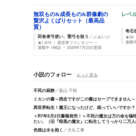
無双もの&成長もの&群像劇の
レベ
贅沢よくばりセット（最高品
質）
奇石
田舎者弓使い、聖弓を狙う
／
ふぁいぶ
★
59
連載
★
1,670
異世界ファンタジー
連載中
186
話
2026年7月23日
更新
小説のフォロー
もっと見る
不死の寂静
／
葉山 千秋
ミカンの書～残念ですがこの書はセーブできません～
異世界転生！魔王になったけど、眠っていいですか？
＜R7年5月2日書籍発売！＞不死の魔女は万の命を犠
たい。（旧『暗黒の魔女』に転生してうっかり二万人
色狼は水を抱く
／
犬丸工事