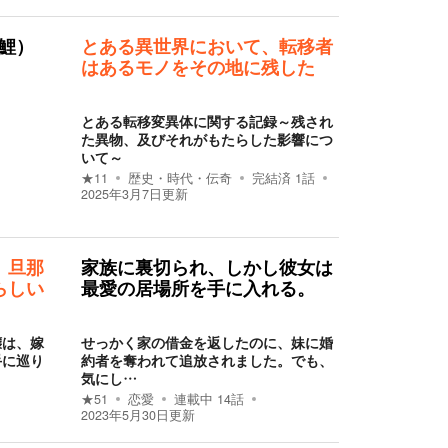
鯉）
とある異世界において、転移者
はあるモノをその地に残した
とある転移変異体に関する記録～残され
た異物、及びそれがもたらした影響につ
いて～
★
11
歴史・時代・伝奇
完結済
1
話
2025年3月7日
更新
、旦那
家族に裏切られ、しかし彼女は
らしい
最愛の居場所を手に入れる。
嬢は、嫁
せっかく家の借金を返したのに、妹に婚
手に巡り
約者を奪われて追放されました。でも、
気にし…
★
51
恋愛
連載中
14
話
2023年5月30日
更新