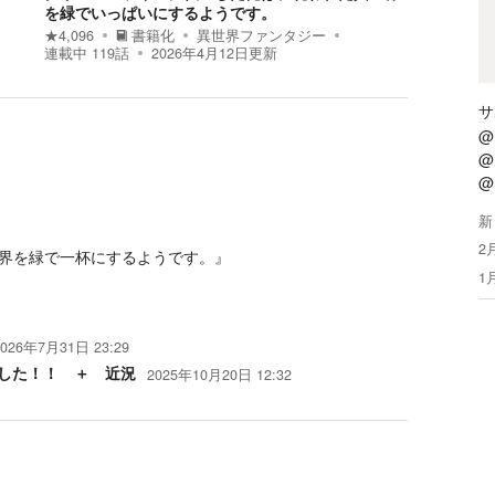
を緑でいっぱいにするようです。
★
4,096
書籍化
異世界ファンタジー
連載中
119
話
2026年4月12日
更新
サ
@h
@
@r
新
2
界を緑で一杯にするようです。』
1
2026年7月31日 23:29
した！！ ＋ 近況
2025年10月20日 12:32