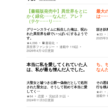
【書籍版発売中】異世界をとに
最大
かく緑化……なんだ、アレ？
は…
（テケ……リ……
グリーンスライムに転生した俺は、呪わ
頷き妖
れた異世界を緑でいっぱいにするようで
★
33
す。
2025年
★
4,096
書籍化
異世界ファンタジー
連載中
119
話
2026年4月12日
更新
本当に私を愛してくれていた人
ち、
は、私が最も憎んだ人でした。
なん
大聖女と嘘つき公爵〜偽物だとして処刑
その悪
された聖女は、そうして初めて本当に愛
行を積
してく…
★
41
連載中
★
64
恋愛
完結済
31
話
2024年11月3日
更新