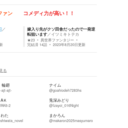
ファン
コメディ力が高い！！
／
嫁入り先がクソ田舎だったので一発逆
新
転狙います
／
イツミキトテカ
★
23
異世界ファンタジー
新
完結済
14
話
2023年8月20日
更新
見る
 輪廻
ナイム
ajt-ajt-
@goahiodeh7283hs
AＫ
兎深みどり
AK6-2
@Izayoi_016Night
しわた
まかろん
shiwata_novel
@makaron2025masyumaro