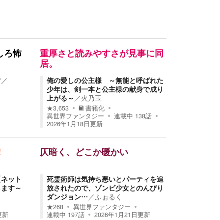
しろ怖
重厚さと読みやすさが見事に同
居。
常
／
俺の愛しの公主様 ～無能と呼ばれた
少年は、剣一本と公主様の献身で成り
上がる～
／
火乃玉
★
3,653
書籍化
異世界ファンタジー
連載中
138
話
2026年1月18日
更新
！
仄暗く、どこか暖かい
【ネット
死霊術師は気持ち悪いとパーティを追
します～
放されたので、ゾンビ少女とのんびり
ダンジョン…
／
ふぉるく
★
268
異世界ファンタジー
更新
連載中
197
話
2026年1月21日
更新