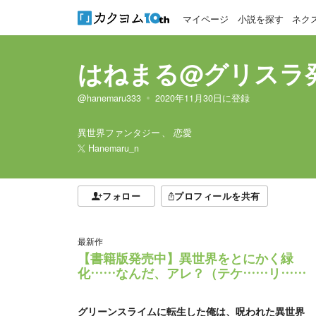
マイページ
小説を探す
ネク
はねまる@グリスラ
@hanemaru333
2020年11月30日
に登録
異世界ファンタジー
恋愛
Hanemaru_n
フォロー
プロフィールを共有
最新作
【書籍版発売中】異世界をとにかく緑
化……なんだ、アレ？（テケ……リ……
グリーンスライムに転生した俺は、呪われた異世界