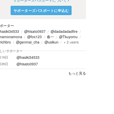
サポーターズパスポートについて
サポーターズパスポートに申込む
ポーター
asiki34533
@hisato0937
@dadadadadfire
namonamona
@fox123
春一
@Tkuyomu
ichbro
@genmai_cha
@usikun
+
2
users
しいサポーター
@hasiki34533
月19日
@hisato0937
月26日
もっと見る