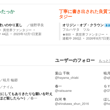
ルたっか
丁寧に書き出された良質
タジー
使いのやり直し
／
猫野早良
オリジン・オブ・クラウン
最
フルハヤタ ツル
異世界ファンタジー
中
44
話
2023年12月1日
更新
★
800
異世界ファンタジー
連載中
260
話
2026年8月7日
更
ユーザーのフォロー
もっと
葉山 千秋
暁月
@hayama_chiaki
@ajt-
／
暁月 輪廻
春一
ＧＹ
／
ナイム
@natsuame
@GY
牲にしてもありきたりな願いを叶え
ほど殺したら〜）
／
春一
白河 隼
ほ
@shirakawa_shun_2016
@ho