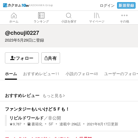
新規登録
ログイン
KADOKAWA Group
ホーム
ランキング
小説を探す
マイページ
その他
@chouji0227
2023年5月29日
に登録
フォロー
共有
ホーム
おすすめレビュー
11
小説のフォロー
48
ユーザーのフォロ
おすすめレビュー
もっと見る
ファンタジーもいいけどＳＦも！
リビルドワールド
／
非公開
★
9,787
書籍化
SF
連載中
296
話
2021年8月17日
更新