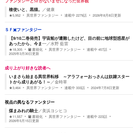
ファンタジーとSFがないまぜになった世界観
槍使いと、黒猫。
／
健康
★
5,952
異世界ファンタジー
連載中
2279
話
2026年8月8日
更新
ＳＦ✖️ファンタジー
【9/10二巻発売】宇宙船が遭難したけど、目の前に地球型惑星が
あったから、今ま…
／
水野 藍雷
★
18,305
書籍化
異世界ファンタジー
連載中
457
話
2025年3月30日
更新
成り上がり好きな読者へ
いまさら始まる異世界転移 ～アラフォーおっさんは奴隷スター
トから成りあがる！～
／
金時草
★
3,464
異世界ファンタジー
連載中
333
話
2024年7月8日
更新
視点の異なるファンタジー
煤まみれの騎士
／
美浜ヨシヒコ
★
11,557
書籍化
異世界ファンタジー
連載中
223
話
2026年5月15日
更新