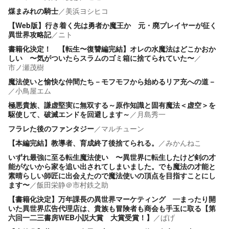
煤まみれの騎士
／
美浜ヨシヒコ
【Web版】行き着く先は勇者か魔王か 元・廃プレイヤーが征く
異世界攻略記
／
ニト
書籍化決定！ 【転生〜復讐編完結】オレの水魔法はどこかおか
しい 〜気がついたらスラムのゴミ箱に捨てられていた〜
／
市ノ瀬茂樹
魔法使いと愉快な仲間たち－モフモフから始めるリア充への道－
／
小鳥屋エム
極悪貴族、謙虚堅実に無双する～原作知識と固有魔法＜虚空＞を
駆使して、破滅エンドを回避します～
／
月島秀一
フラレた後のファンタジー
／
マルチューン
【本編完結】教導者、育成終了後捨てられる。
／
みかんねこ
いずれ最強に至る転生魔法使い 〜異世界に転生したけど剣の才
能がないから家を追い出されてしまいました。でも魔法の才能と
素晴らしい師匠に出会えたので魔法使いの頂点を目指すことにし
ます〜
／
飯田栄静＠市村鉄之助
【書籍化決定】万年課長の異世界マーケティング ―まったり開
いた異世界広告代理店は、貴族も冒険者も商会も手玉に取る【第
六回一二三書房WEB小説大賞 大賞受賞！】
／
ぱげ