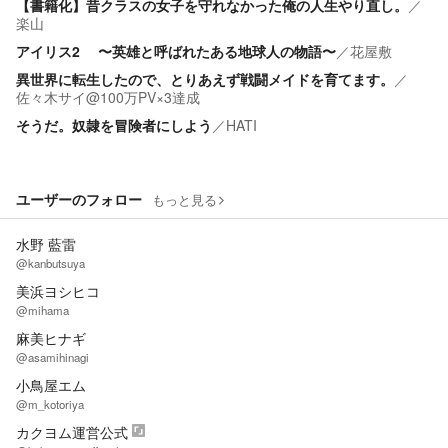
【書籍化】昔クラスの女子を守れなかった俺の人生やり直し。
／
楽山
アイリス2 〜英雄と呼ばれたある地球人の物語〜
／
花屋敷
異世界に転生したので、とりあえず戦闘メイドを育てます。
／
佐々木サイ@100万PV×3達成
そうだ。奴隷を冒険者にしよう
／
HATI
ユーザーのフォロー
もっと見る
水野 藍雷
@kanbutsuya
美浜ヨシヒコ
@mihama
麻美ヒナギ
@asamihinagi
小鳥屋エム
@m_kotoriya
カクヨム運営公式