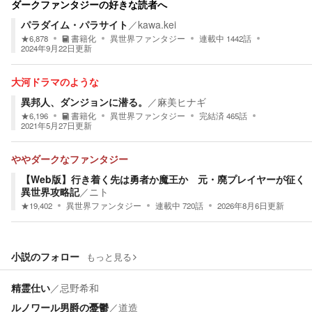
ダークファンタジーの好きな読者へ
パラダイム・パラサイト
／
kawa.kei
★
6,878
書籍化
異世界ファンタジー
連載中
1442
話
2024年9月22日
更新
大河ドラマのような
異邦人、ダンジョンに潜る。
／
麻美ヒナギ
★
6,196
書籍化
異世界ファンタジー
完結済
465
話
2021年5月27日
更新
ややダークなファンタジー
【Web版】行き着く先は勇者か魔王か 元・廃プレイヤーが征く
異世界攻略記
／
ニト
★
19,402
異世界ファンタジー
連載中
720
話
2026年8月6日
更新
小説のフォロー
もっと見る
精霊仕い
／
忌野希和
ルノワール男爵の憂鬱
／
道造