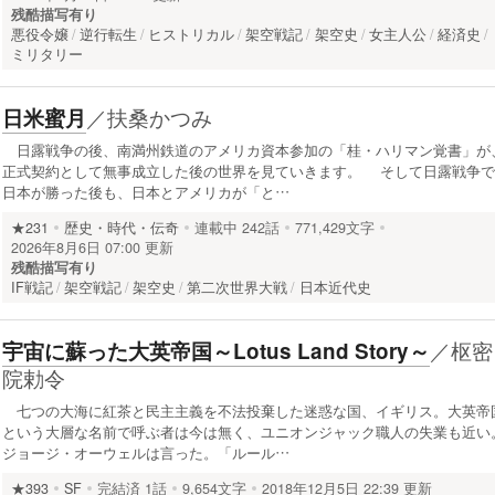
残酷描写有り
悪役令嬢
逆行転生
ヒストリカル
架空戦記
架空史
女主人公
経済史
ミリタリー
／
扶桑かつみ
日米蜜月
日露戦争の後、南満州鉄道のアメリカ資本参加の「桂・ハリマン覚書」が
正式契約として無事成立した後の世界を見ていきます。 そして日露戦争で
日本が勝った後も、日本とアメリカが「と…
★231
歴史・時代・伝奇
連載中
242話
771,429文字
2026年8月6日 07:00 更新
残酷描写有り
IF戦記
架空戦記
架空史
第二次世界大戦
日本近代史
／
枢密
宇宙に蘇った大英帝国～Lotus Land Story～
院勅令
七つの大海に紅茶と民主主義を不法投棄した迷惑な国、イギリス。大英帝
という大層な名前で呼ぶ者は今は無く、ユニオンジャック職人の失業も近い
ジョージ・オーウェルは言った。「ルール…
★393
SF
完結済
1話
9,654文字
2018年12月5日 22:39 更新