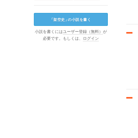
「
架空史
」
の小説を書く
小説を書くには
ユーザー登録（無料）
が
必要です。もしくは、
ログイン