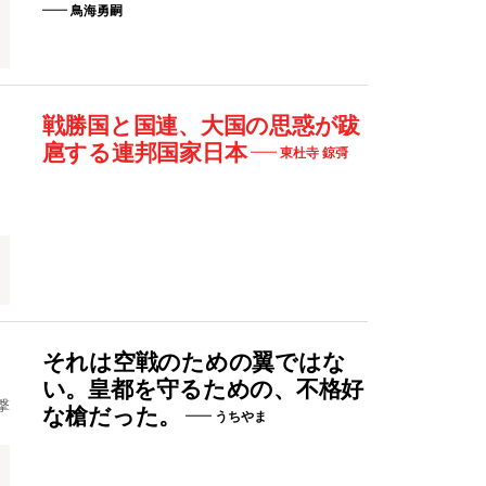
鳥海勇嗣
戦勝国と国連、大国の思惑が跋
扈する連邦国家日本
東杜寺 鍄彁
、
それは空戦のための翼ではな
い。皇都を守るための、不格好
撃
な槍だった。
うちやま