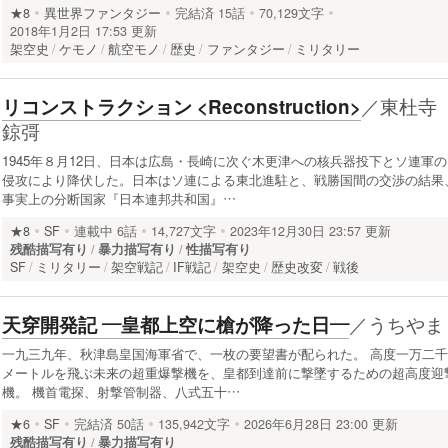
★8
異世界ファンタジー
完結済
15話
70,129文字
2018年1月2日 17:53 更新
架空史
ケモノ
航空モノ
歴史
ファンタジー
ミリタリー
／
東杜寺
リコンストラクション <Reconstruction>
鍄彁
1945年８月12日、日本は広島・長崎に次ぐ木更津への核兵器投下とソ連軍の
侵攻により降伏した。日本はソ連による東北進駐と、戦勝国間の交渉の結果
事実上の分断国家『日本連邦共和国』…
★8
SF
連載中
6話
14,727文字
2023年12月30日 23:57 更新
残酷描写有り
暴力描写有り
性描写有り
SF
ミリタリー
架空戦記
IF戦記
架空史
歴史改変
戦後
／
うちやま
天穿開発記 ―皇都上空に槍が降った日―
一九三九年、秋津島皇国海軍省で、一枚の要望書が配られた。 高度一万二千
メートルを飛ぶ未来の超重爆撃機を、皇都到達前に撃墜するための超高度迎
機。 機首電探、射撃管制器、八式五十…
★6
SF
完結済
50話
135,942文字
2026年6月28日 23:00 更新
残酷描写有り
暴力描写有り