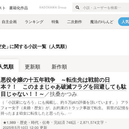
スト
書籍化作品
KADOKAWA Group
自主企画
ランキング
特集
二次創作
魔法のiらんど
人気
空史
」
に関する小説一覧（人気順）
人気順
更新順
新作順
悪役令嬢の十五年戦争 ～転生先は戦前の日
本？！ このままじゃあ破滅フラグを回避しても駄
／
扶桑かつみ
目じゃない！！～
（「小説家になろう」にも掲載し、約５万ptの評価を頂いています。） アラ
フォー女子（未婚・歴女）が、お約束のトラック事故で転生。 前世の記憶を
持ったまま幼女に転生したと思ったら、…
★1,989
歴史・時代・伝奇
完結済
748話
2,871,574文字
2025年5月10日 12:00 更新