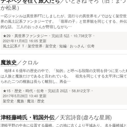
／
いときね そろ（旧：まつ
テネベグを往く旅人たち
か松果）
一応ジャンルは異世界FTにしましたが、流行りの異世界モノではなく架空世
界の風土記系ファンタジーです。 「翡翠の子」と世界観を同じくする、外伝
的な話。 三人のおっさんが野宿しながら…
★29
異世界ファンタジー
完結済
5話
10,738文字
2021年11月8日 16:05 更新
風土記系ＦＴ
架空世界
架空史
短編
おっさん
伝奇
／
クロル
魔族史
地球４６億年の歴史の中で、「知的」と呼べる段階の文明を持つに至った
は人族と魔族だけであると言われている。 祖先を同じくする太平洋に隔て
られた二つの種族は長らく離別し、再会…
★15
歴史・時代・伝奇
完結済
20話
58,812文字
2017年5月28日 13:40 更新
架空史
魔族
魔法
歴史
／
天宮詩音(虚ろな星屑)
津軽藤崎氏・戦国外伝
津軽平野の中央に位置する藤崎。この地に古くより平城あり。 名を藤崎城と