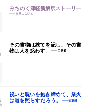
みちのく津軽新解釈ストーリー
白取よしひと
その書物は総てを記し、その書
物は人を惑わす。
里見透
架
祝いと呪いを抱き締めて、業火
は道を照らすだろう。
索
硯哀爾
身