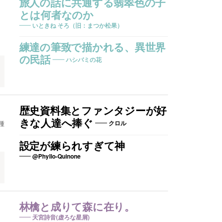
旅人の話に共通する翡翠色の子
とは何者なのか
いときね そろ（旧：まつか松果）
練達の筆致で描かれる、異世界
の民話
ハシバミの花
歴史資料集とファンタジーが好
きな人達へ捧ぐ
種
クロル
設定が練られすぎて神
@Phyllo-Quinone
林檎と成りて森に在り。
天宮詩音(虚ろな星屑)