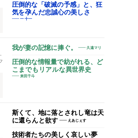
圧倒的な「破滅の予感」と、狂
気を孕んだ忠誠心の美しさ
一 十一
我が妻の記憶に捧ぐ。
久遠マリ
・
フ
圧倒的な情報量で紡がれる、ど
こまでもリアルな異世界史
来田千斗
観
斯くて、地に落とされし竜は天
に還らんと欲す
えあじぇす
技術者たちの美しく哀しい夢