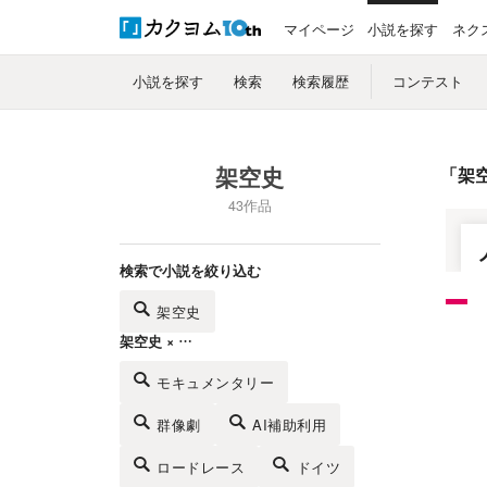
マイページ
小説を探す
ネク
小説を探す
検索
検索履歴
コンテスト
架空史
「
架
43作品
検索で小説を絞り込む
架空史
架空史 × …
モキュメンタリー
群像劇
AI補助利用
ロードレース
ドイツ