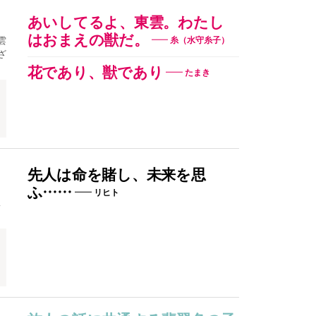
あいしてるよ、東雲。わたし
はおまえの獣だ。
雲
糸（水守糸子）
ざ
花であり、獣であり
たまき
先人は命を賭し、未来を思
ふ……
リヒト
二