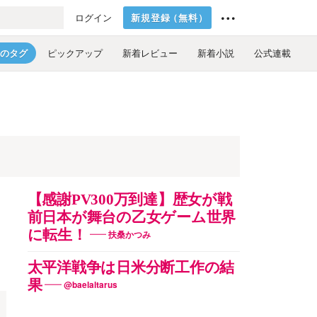
新規登録
（
無料
）
ログイン
のタグ
ピックアップ
新着レビュー
新着小説
公式連載
【感謝PV300万到達】歴女が戦
前日本が舞台の乙女ゲーム世界
に転生！
扶桑かつみ
太平洋戦争は日米分断工作の結
果
@baelaltarus