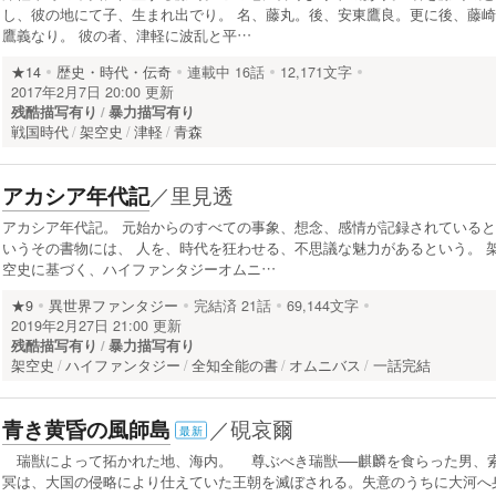
し、彼の地にて子、生まれ出でり。 名、藤丸。後、安東鷹良。更に後、藤崎
鷹義なり。 彼の者、津軽に波乱と平…
★14
歴史・時代・伝奇
連載中
16話
12,171文字
2017年2月7日 20:00 更新
残酷描写有り
暴力描写有り
戦国時代
架空史
津軽
青森
／
里見透
アカシア年代記
アカシア年代記。 元始からのすべての事象、想念、感情が記録されていると
いうその書物には、 人を、時代を狂わせる、不思議な魅力があるという。 
空史に基づく、ハイファンタジーオムニ…
★9
異世界ファンタジー
完結済
21話
69,144文字
2019年2月27日 21:00 更新
残酷描写有り
暴力描写有り
架空史
ハイファンタジー
全知全能の書
オムニバス
一話完結
／
硯哀爾
青き黄昏の風師島
最新
瑞獣によって拓かれた地、海内。 尊ぶべき瑞獣──麒麟を食らった男、
冥は、大国の侵略により仕えていた王朝を滅ぼされる。失意のうちに大河へ