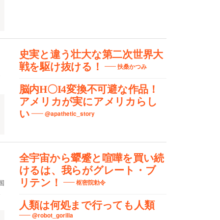
史実と違う壮大な第二次世界大
戦を駆け抜ける！
、
扶桑かつみ
脳内H〇I4変換不可避な作品！
アメリカが実にアメリカらし
い
@apathetic_story
全宇宙から顰蹙と喧嘩を買い続
けるは、我らがグレート・ブ
リテン！
国
枢密院勅令
。
人類は何処まで行っても人類
@robot_gorilla