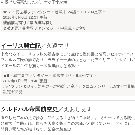
を投げた索冥だったが、幸か不幸か海…
★12
異世界ファンタジー
連載中
24話
121,293文字
2026年8月6日 22:31 更新
残酷描写有り
暴力描写有り
文披31題
異世界ファンタジー
中華風
架空史
／
久遠マリ
イーリス興亡記
永命なるイェーリュフ族の最古参にして生ける歴史書と名高いセルナイエス
フィルネア氏の妻であり、ラライーナ族の祖となったアミリア・シルダ・レ
ィエールの半生を描く一大叙事詩となる第…
★6
異世界ファンタジー
連載中
3話
6,586文字
2018年1月2日 18:40 更新
ハイファンタジイ
架空史
架空戦記
竜
カクヨムオンリー
論文
世界
設定ガチ勢
／
えあじぇす
クルドハル帝国航空史
直立した二本の足で歩き、知性ある生き物『二本足』。 その一つである爬虫
類種族『竜民』は、自らを天高く舞う竜の末裔だと信じていた。 どうにも人
間臭い竜たちが織りなす、架空の航空史…