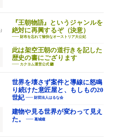
『王朝物語』というジャンルを
絶対に再興するぞ（決意）
り
財布を忘れて愉快なオーストリア大公妃
此は架空王朝の道行きを記した
歴史の書にござります
カクヨム運営公式
世界を壊さず案件と導線に怒鳴
り続けた意匠屋と、もしもの20
世紀
財団法人はるな会
建物や見る世界が変わって見え
た。
葛城瞳