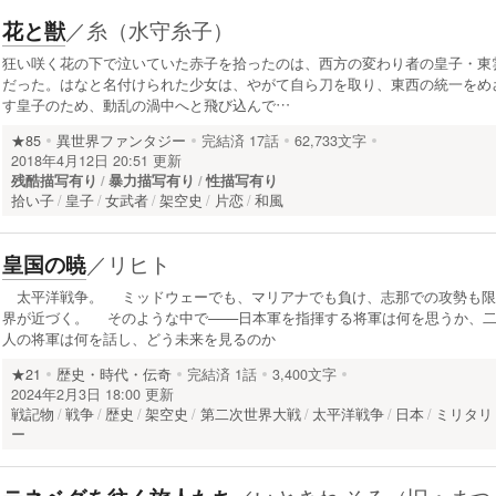
／
糸（水守糸子）
花と獣
狂い咲く花の下で泣いていた赤子を拾ったのは、西方の変わり者の皇子・東
だった。はなと名付けられた少女は、やがて自ら刀を取り、東西の統一をめ
す皇子のため、動乱の渦中へと飛び込んで…
★85
異世界ファンタジー
完結済
17話
62,733文字
2018年4月12日 20:51 更新
残酷描写有り
暴力描写有り
性描写有り
拾い子
皇子
女武者
架空史
片恋
和風
／
リヒト
皇国の暁
太平洋戦争。 ミッドウェーでも、マリアナでも負け、志那での攻勢も限
界が近づく。 そのような中で───日本軍を指揮する将軍は何を思うか、
人の将軍は何を話し、どう未来を見るのか
★21
歴史・時代・伝奇
完結済
1話
3,400文字
2024年2月3日 18:00 更新
戦記物
戦争
歴史
架空史
第二次世界大戦
太平洋戦争
日本
ミリタリ
ー