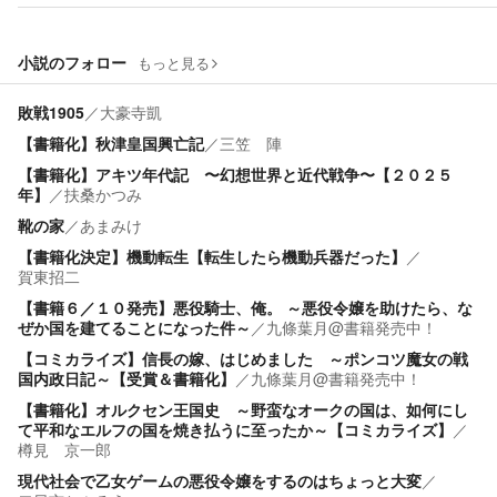
小説のフォロー
もっと見る
敗戦1905
／
大豪寺凱
【書籍化】秋津皇国興亡記
／
三笠 陣
【書籍化】アキツ年代記 〜幻想世界と近代戦争〜【２０２５
年】
／
扶桑かつみ
靴の家
／
あまみけ
【書籍化決定】機動転生【転生したら機動兵器だった】
／
賀東招二
【書籍６／１０発売】悪役騎士、俺。 ～悪役令嬢を助けたら、な
ぜか国を建てることになった件～
／
九條葉月@書籍発売中！
【コミカライズ】信長の嫁、はじめました ～ポンコツ魔女の戦
国内政日記～【受賞＆書籍化】
／
九條葉月@書籍発売中！
【書籍化】オルクセン王国史 ～野蛮なオークの国は、如何にし
て平和なエルフの国を焼き払うに至ったか～【コミカライズ】
／
樽見 京一郎
現代社会で乙女ゲームの悪役令嬢をするのはちょっと大変
／