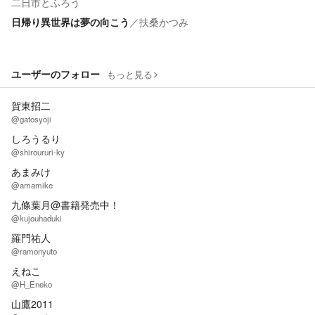
二日市とふろう
日帰り異世界は夢の向こう
／
扶桑かつみ
ユーザーのフォロー
もっと見る
賀東招二
@gatosyoji
しろうるり
@shiroururi-ky
あまみけ
@amamike
九條葉月@書籍発売中！
@kujouhaduki
羅門祐人
@ramonyuto
えねこ
@H_Eneko
山鷹2011