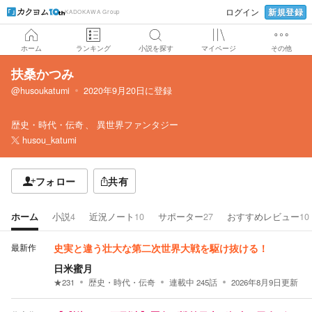
新規登録
ログイン
KADOKAWA Group
ホーム
ランキング
小説を探す
マイページ
その他
扶桑かつみ
@husoukatumi
2020年9月20日
に登録
歴史・時代・伝奇
異世界ファンタジー
husou_katumi
フォロー
共有
ホーム
小説
4
近況ノート
10
サポーター
27
おすすめレビュー
10
最新作
史実と違う壮大な第二次世界大戦を駆け抜ける！
日米蜜月
★
231
歴史・時代・伝奇
連載中
245
話
2026年8月9日
更新