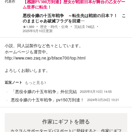
代表作
【感謝PV300万到達】歴女が戦前日本が舞台の乙女ゲー
ム世界に転生！
悪役令嬢の十五年戦争 ～転生先は戦前の日本？！ こ
のままじゃあ破滅フラグを回避…
★
1,989
歴史・時代・伝奇
完結済
748
話
2025年5月10日
更新
小説、同人誌製作など色々としています。
ホームページも運営中。
http://www.cwo.zaq.ne.jp/bface700/top.html
よろしくお願いします。
近況ノート
もっと見る
「悪役令嬢の十五年戦争」外伝完結
2025年5月10日 14:55
悪役令嬢の十五年戦争」pv150万到達！
2024年3月24日 10:21
作家にギフトを贈る
カクヨムサポーターズパスポートに登録すると、作家にギフ