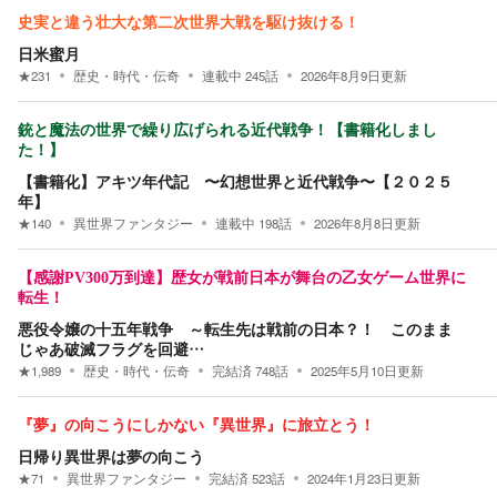
史実と違う壮大な第二次世界大戦を駆け抜ける！
日米蜜月
★
231
歴史・時代・伝奇
連載中
245
話
2026年8月9日
更新
銃と魔法の世界で繰り広げられる近代戦争！【書籍化しまし
た！】
【書籍化】アキツ年代記 〜幻想世界と近代戦争〜【２０２５
年】
★
140
異世界ファンタジー
連載中
198
話
2026年8月8日
更新
【感謝PV300万到達】歴女が戦前日本が舞台の乙女ゲーム世界に
転生！
悪役令嬢の十五年戦争 ～転生先は戦前の日本？！ このまま
じゃあ破滅フラグを回避…
★
1,989
歴史・時代・伝奇
完結済
748
話
2025年5月10日
更新
『夢』の向こうにしかない『異世界』に旅立とう！
日帰り異世界は夢の向こう
★
71
異世界ファンタジー
完結済
523
話
2024年1月23日
更新