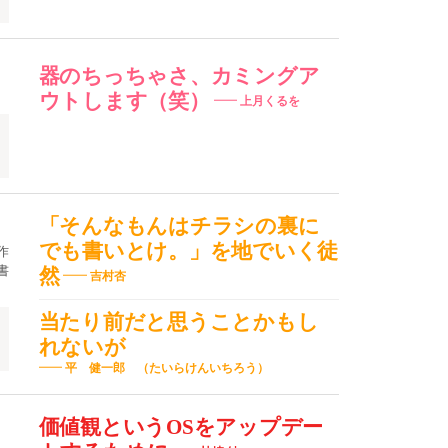
器のちっちゃさ、カミングア
ウトします（笑）
上月くるを
「そんなもんはチラシの裏に
でも書いとけ。」を地でいく徒
作
書
然
吉村杏
当たり前だと思うことかもし
れないが
平 健一郎 （たいらけんいちろう）
価値観というOSをアップデー