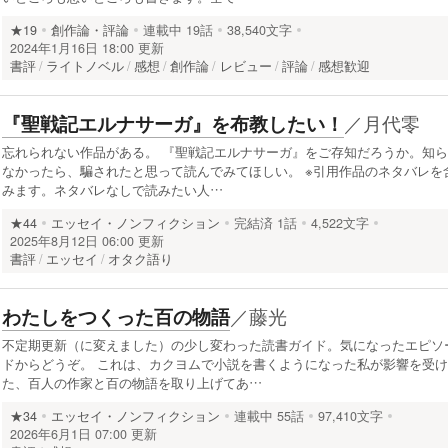
★19
創作論・評論
連載中
19話
38,540文字
2024年1月16日 18:00 更新
書評
ライトノベル
感想
創作論
レビュー
評論
感想歓迎
／
月代零
『聖戦記エルナサーガ』を布教したい！
忘れられない作品がある。 『聖戦記エルナサーガ』をご存知だろうか。知ら
なかったら、騙されたと思って読んでみてほしい。 ※引用作品のネタバレを
みます。ネタバレなしで読みたい人…
★44
エッセイ・ノンフィクション
完結済
1話
4,522文字
2025年8月12日 06:00 更新
書評
エッセイ
オタク語り
／
藤光
わたしをつくった百の物語
不定期更新（に変えました）の少し変わった読書ガイド。気になったエピソ
ドからどうぞ。 これは、カクヨムで小説を書くようになった私が影響を受け
た、百人の作家と百の物語を取り上げてあ…
★34
エッセイ・ノンフィクション
連載中
55話
97,410文字
2026年6月1日 07:00 更新