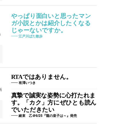
やっぱり面白いと思ったマン
ガ小説とかは紹介したくなる
じゃーないですか。
き
江戸川ばた散歩
RTAではありません。
有澤いつき
。
画
真摯で誠実な姿勢に心打たれま
す。「カク」方にぜひとも読ん
でいただきたい
綾束 乙＠6/25『龍の皇子は～』発売