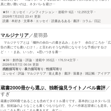
真に救い難いのは、ネタバレを避け…
★51
エッセイ・ノンフィクション
連載中
9話
12,255文字
2026年7月23日 23:41 更新
読書
本好き
文庫本
エッセイ
読書あるある
書評
コラム
日記
／
星羽昴
マルジナリア
マルジナリアとは「欄外の余白への書き込み」とか？ 余白どころか「広
告の裏にでも書いとけ！」と言われそうな内容になりそうな予感がするけ
ど・・・まあ、いっか。 ※思いつきを書…
★39
創作論・評論
連載中
353話
176,514文字
2026年8月7日 06:04 更新
残酷描写有り
暴力描写有り
性描写有り
エッセイ
評論
マルジナリア
覚え書き
書評
落書き
雑記帳
アイデア
／
蔵書2000冊から選ぶ、独断偏見ライトノベル書評
すぎ
蔵書が2000冊であることも含めてタイトル通りです。基本的にはネタバレ注
意。技術論のようなことも書くつもりなので、ラノベ作家志望者にも是非。
いところも悪いところも書きます。全て…