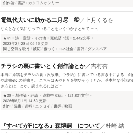
創作論
書評
カクヨムオンリー
／
上月くるを
電気代大いに助かる二月尽 🤭
なんとなく気になっていることをいくつかまとめて……。
★41
詩・童話・その他
完結済
1話
2,442文字
2023年2月28日 05:16 更新
同じ空気を吸う
嫉妬
傷つく
コネ社会
書評
ダンスペア
／
吉村杏
チラシの裏に書いとく創作論とか
本当に原稿をチラシの裏（反故紙、ウラ紙）に書いている書き手による、創
や読書etc.の覚書き。 こちらは★やＰＶを増やそう！とか、基本的な小説の
き方とは、とか、読まれるにはど…
★20
創作論・評論
連載中
63話
121,831文字
2026年8月1日 14:53 更新
創作
読書
資料
エッセイ
書評
映画
／
杜崎 結
『すべてがFになる』森博嗣 について