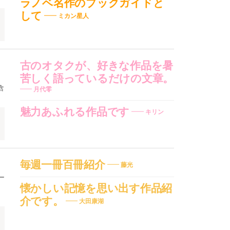
ラノベ名作のブックガイドと
して
ミカン星人
古のオタクが、好きな作品を暑
苦しく語っているだけの文章。
含
月代零
魅力あふれる作品です
キリン
毎週一冊百冊紹介
藤光
ー
懐かしい記憶を思い出す作品紹
介です。
大田康湖