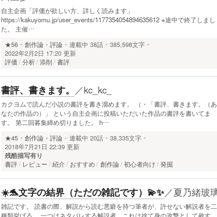
自主企画「評価が欲しい方、詳しく読みます」
https://kakuyomu.jp/user_events/1177354054894635612 ※途中で終了しまし
た。 主催…
★56
創作論・評論
連載中
38話
385,598文字
2022年2月2日 17:20 更新
評価
分析
添削
書評
／
kc_kc_
書評、書きます。
カクヨムで読んだ小説の書評を書き溜めます。 （・「書評、書きます。（あ
なたの作品の）」 という自主企画に投稿いただいた作品の書評を書いてま
す。 第二回募集締め切りました。 h…
★45
創作論・評論
連載中
20話
38,335文字
2018年7月21日 22:39 更新
残酷描写有り
書評
レビュー
紹介
おすすめ
創作論
初心者向け
発掘
／
夏乃緒玻
☀️🐬文字の結界（ただの雑記です）💫✨
雑記です。 読書の際、解説から読む悪癖を持つ筆者が、許せない解説者を二
種類挙げる。 一つはネタバレする解説者。これは捨て身の攻撃として赦す。