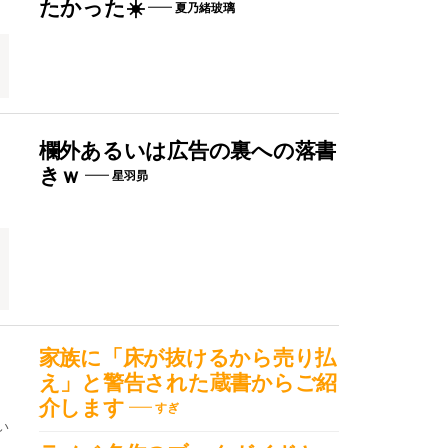
たかった☀️
夏乃緒玻璃
欄外あるいは広告の裏への落書
きｗ
星羽昴
家族に「床が抜けるから売り払
え」と警告された蔵書からご紹
介します
すぎ
い