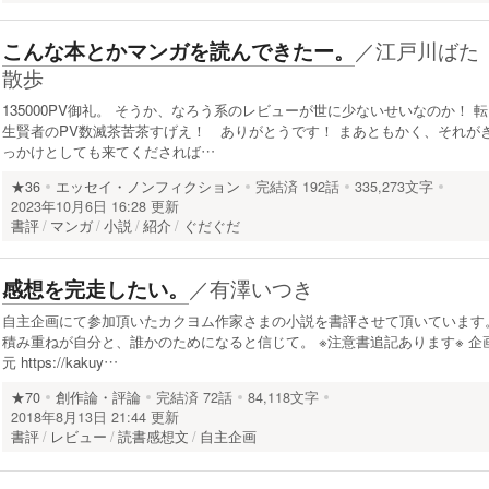
／
江戸川ばた
こんな本とかマンガを読んできたー。
散歩
135000PV御礼。 そうか、なろう系のレビューが世に少ないせいなのか！ 転
生賢者のPV数滅茶苦茶すげえ！ ありがとうです！ まあともかく、それが
っかけとしても来てくだされば…
★36
エッセイ・ノンフィクション
完結済
192話
335,273文字
2023年10月6日 16:28 更新
書評
マンガ
小説
紹介
ぐだぐだ
／
有澤いつき
感想を完走したい。
自主企画にて参加頂いたカクヨム作家さまの小説を書評させて頂いています
積み重ねが自分と、誰かのためになると信じて。 ※注意書追記あります※ 企
元 https://kakuy…
★70
創作論・評論
完結済
72話
84,118文字
2018年8月13日 21:44 更新
書評
レビュー
読書感想文
自主企画