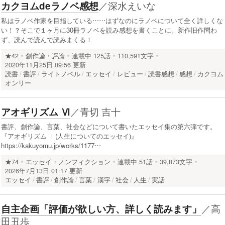
／
深水えいな
カクヨムdeラノベ感想
私はラノベ作家を目指している……はずなのにラノベについて全く詳しくな
い！？そこで１ヶ月に30冊ラノベを読み感想を書くことに。新作旧作問わ
ず、読んで読んで読みまくる！
★42
創作論・評論
連載中
125話
110,591文字
2020年11月25日 09:56 更新
読書
書評
ライトノベル
エッセイ
レビュー
読書感想
感想
カクヨム
オンリー
／
青切 吉十
アオギリズム Ⅵ
書評、創作論、言葉、社会などについて書いたエッセイ集の第六弾です。
『アオギリズム Ⅰ(人生についてのエッセイ)』
https://kakuyomu.jp/works/1177…
★74
エッセイ・ノンフィクション
連載中
51話
39,873文字
2026年7月13日 01:17 更新
エッセイ
書評
創作論
言葉
漢字
社会
人生
実話
／
高
自主企画「評価が欲しい方、詳しく読みます」
田丑歩