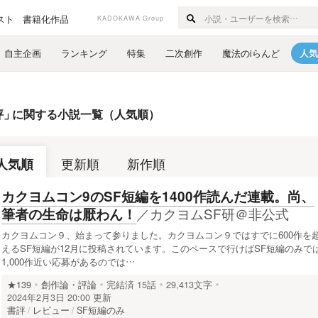
スト
書籍化作品
KADOKAWA Group
自主企画
ランキング
特集
二次創作
魔法のiらんど
人気
評
」
に関する小説一覧（人気順）
人気順
更新順
新作順
カクヨムコン9のSF短編を1400作読んだ連載。尚、
／
カクヨムSF研＠非公式
筆者の生命は厭わん！
カクヨムコン９、始まって参りました。カクヨムコン９ではすでに600作を
えるSF短編が12月に投稿されています。このペースで行けばSF短編のみで
1,000作近い応募があるのでは…
★139
創作論・評論
完結済
15話
29,413文字
2024年2月3日 20:00 更新
書評
レビュー
SF短編のみ