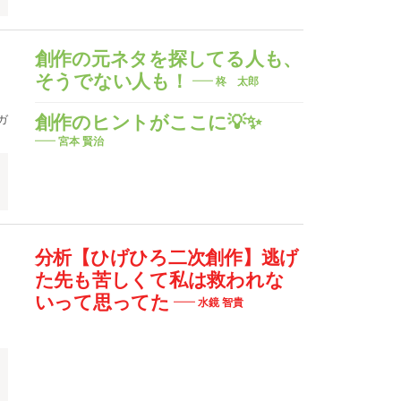
創作の元ネタを探してる人も、
そうでない人も！
柊 太郎
ガ
創作のヒントがここに💡✨
宮本 賢治
分析【ひげひろ二次創作】逃げ
た先も苦しくて私は救われな
いって思ってた
水鏡 智貴