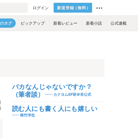
新規登録
（
無料
）
ログイン
のタグ
ピックアップ
新着レビュー
新着小説
公式連載
バカなんじゃないですか？
（筆者談）
カクヨムSF研＠非公式
超
は
読む人にも書く人にも嬉しい
根竹洋也