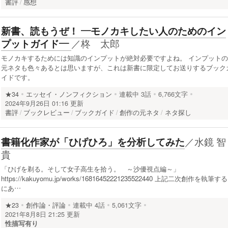
書評
感想
新書、読もうぜ！ ―モノカキしたい人のためのイン
／
柊 太郎
プットガイド―
モノカキするためには知識のインプットが絶対必要ですよね。 インプットの
元ネタも色々あるとは思いますが、これは新書に限定してお送りするブック
イドです。
★34
エッセイ・ノンフィクション
連載中
3話
6,766文字
2024年9月26日 01:16 更新
書評
ブックレビュー
ブックガイド
創作の元ネタ
ネタ探し
／
水鏡 智
書籍化作家が「ひげひろ」を分析してみた
貴
「ひげを剃る。そして女子高生を拾う。 ～沙優視点編～」
https://kakuyomu.jp/works/16816452221235522440 上記二次創作を執筆する
にあ…
★23
創作論・評論
連載中
4話
5,061文字
2021年8月8日 21:25 更新
性描写有り