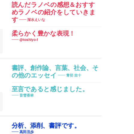
読んだラノベの感想＆おすす
めラノベの紹介をしていきま
す
深水えいな
柔らかく豊かな表現！
@toshiyo-f
書評、創作論、言葉、社会、そ
の他のエッセイ
青切 吉十
至言であると感じました。
音雪香林
分析、添削、書評です。
高田丑歩