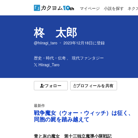
マイページ
小説を探す
ネク
柊 太郎
@hiiragi_taro
2023年12月18日
に登録
歴史・時代・伝奇
現代ファンタジー
Hiiragi_Taro
フォロー
プロフィールを共有
最新作
戦争魔女（ウォー・ウィッチ）は征く、
同胞の屍を踏み越えて
青と灰の魔女 第十三独立魔導小隊戦記