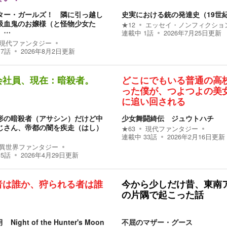
ター・ガールズ！ 隣に引っ越し
史実における銃の発達史（19世
吸血鬼のお嬢様（と怪物少女た
★
12
エッセイ・ノンフィクショ
、…
連載中
1
話
2026年7月25日
更新
現代ファンタジー
17
話
2026年8月2日
更新
会社員、現在：暗殺者。
どこにでもいる普通の高
った僕が、つよつよの美
に追い回される
形の暗殺者（アサシン）だけど中
少女舞闘綺伝 ジュウトハチ
じさん、帝都の闇を疾走（はし）
★
63
現代ファンタジー
連載中
33
話
2026年2月16日
更新
異世界ファンタジー
15
話
2026年4月29日
更新
者は誰か、狩られる者は誰
今から少しだけ昔、東南
の片隅で起こった話
Night of the Hunter's Moon
不屈のマザー・グース