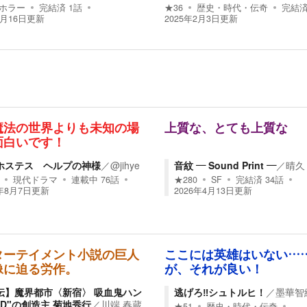
ホラー
完結済
1
話
★
36
歴史・時代・伝奇
完結
9月16日
更新
2025年2月3日
更新
魔法の世界よりも未知の場
上質な、とても上質な
面白いです！
ホステス ヘルプの神様
／
@jihye
音紋 — Sound Print —
／
晴久
現代ドラマ
連載中
76
話
★
280
SF
完結済
34
話
6年8月7日
更新
2026年4月13日
更新
ターテイメント小説の巨人
ここには英雄はいない…
像に迫る労作。
が、それが良い！
伝】魔界都市〈新宿〉 吸血鬼ハン
逃げろ‼︎シュトルヒ！
／
墨華智
"D"の創造主 菊地秀行
／
川端 春蔵
★
51
歴史・時代・伝奇