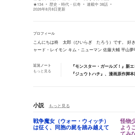
★
134
歴史・時代・伝奇
連載中
38
話
2026年8月8日
更新
プロフィール
こんにちは柊 太郎（ひいらぎ たろう）です。 好き
ャード・レイモン キム・ニューマン 佐藤大輔 平山夢明
近況ノート
『モンスター・ガールズ！』新エ
もっと見る
『ジュウトハチ』、漫画原作脚本
小説
もっと見る
戦争魔女（ウォー・ウィッチ）
怪物
は征く、同胞の屍を踏み越えて
よう
てみ