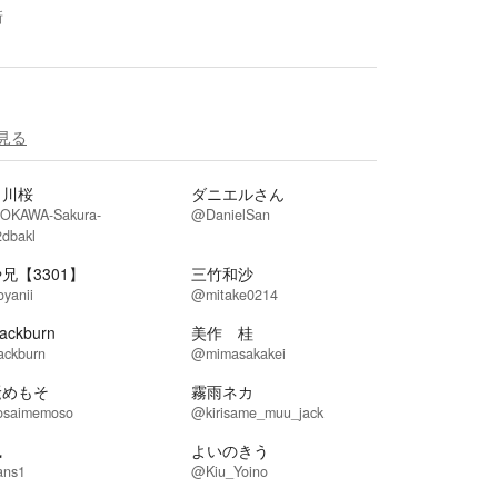
新
見る
ノ川桜
ダニエルさん
OKAWA-Sakura-
@DanielSan
dbakl
兄【3301】
三竹和沙
yanii
@mitake0214
ackburn
美作 桂
ackburn
@mimasakakei
騒めもそ
霧雨ネカ
osaimemoso
@kirisame_muu_jack
凪
よいのきう
ns1
@Kiu_Yoino