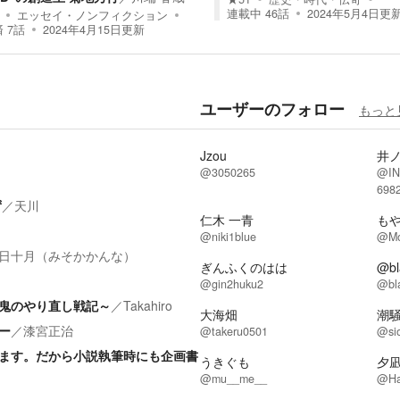
連載中
46
話
2024年5月4日
更
エッセイ・ノンフィクション
済
7
話
2024年4月15日
更新
ユーザーのフォロー
もっと
Jzou
井
@3050265
@IN
6982
ず
／
天川
仁木 一青
もや
@niki1blue
@Mo
日十月（みそかかんな）
ぎんふくのはは
@bl
@gin2huku2
@bl
鬼のやり直し戦記～
／
Takahiro
大海畑
潮
ー
／
漆宮正治
@takeru0501
@si
ます。だから小説執筆時にも企画書
うきぐも
夕
@mu__me__
@Ha