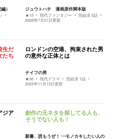
紀編）
ジュウトハチ 漫画原作脚本版
ン
★
15
現代ファンタジー
完結済
5
話
2026年7月21日
更新
校生だ
ロンドンの空港、拘束された男
女たち
の意外な正体とは
ナイフの男
★
36
現代ドラマ
完結済
1
話
2025年11月13日
更新
アジア
創作の元ネタを探してる人も、
そうでない人も！
新書、読もうぜ！ ―モノカキしたい人の