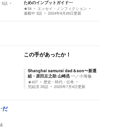
ためのインプットガイド―
済
5
話
★
34
エッセイ・ノンフィクション
連載中
3
話
2024年9月26日
更新
この手があったか！
Shanghai samurai dad＆son〜新選
組・原田左之助 山崎烝 …
／
小海倫
★
437
歴史・時代・伝奇
完結済
35
話
2025年7月4日
更新
…だ
緒