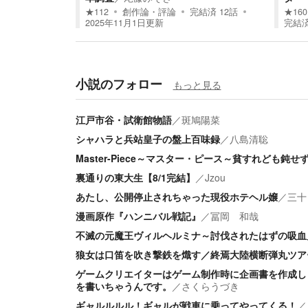
★
112
創作論・評論
完結済
12
話
★
160
2025年11月1日
更新
完結
小説のフォロー
もっと見る
江戸市谷・試衛館物語
／
斑鳩陽菜
シャハラと兵站皇子の盤上百味録
／
八島清聡
Master-Piece～マスター・ピース～貧すれども鈍せ
裏通りの東大生【8/1完結】
／
Jzou
あたし、公開停止されちゃった現役ホテヘル嬢
／
三十
漫画原作『ハンニバル戦記』
／
冨岡 和哉
不滅の元魔王ヴィルヘルミナ～討伐されたはずの吸血
狼女は口笛を吹き撃鉄を熾す／終焉大陸横断弾丸ツア
ゲームクリエイターはゲーム制作時に企画書を作成し
を書いちゃうんです。
／
さくらうづき
ギャルルルル！ギャルが戦車に乗ってやってくる！
／