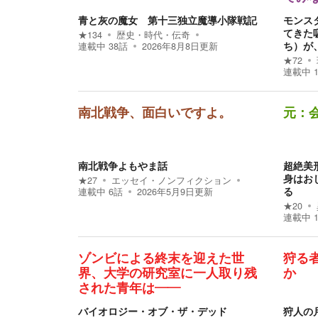
青と灰の魔女 第十三独立魔導小隊戦記
モンス
てきた
★
134
歴史・時代・伝奇
ち）が
連載中
38
話
2026年8月8日
更新
★
72
連載中
南北戦争、面白いですよ。
元：
南北戦争よもやま話
超絶美
身はお
★
27
エッセイ・ノンフィクション
る
連載中
6
話
2026年5月9日
更新
★
20
連載中
ゾンビによる終末を迎えた世
狩る
界、大学の研究室に一人取り残
か
された青年は――
バイオロジー・オブ・ザ・デッド
狩人の月 