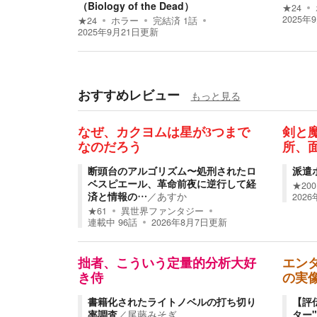
（Biology of the Dead）
★
24
2025年
★
24
ホラー
完結済
1
話
2025年9月21日
更新
おすすめレビュー
もっと見る
なぜ、カクヨムは星が3つまで
剣と
なのだろう
所、
断頭台のアルゴリズム〜処刑されたロ
派遣
ベスピエール、革命前夜に逆行して経
★
200
済と情報の…
／
あすか
202
★
61
異世界ファンタジー
連載中
96
話
2026年8月7日
更新
拙者、こういう定量的分析大好
エン
き侍
の実
書籍化されたライトノベルの打ち切り
【評
率調査
／
尾藤みそぎ
ター