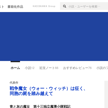
スト
書籍化作品
KADOKAWA Group
ホーム
小説
12
近況ノート
66
おすすめレビュー
76
小説の
代表作
戦争魔女（ウォー・ウィッチ）は征く、
同胞の屍を踏み越えて
青と灰の魔女 第十三独立魔導小隊戦記