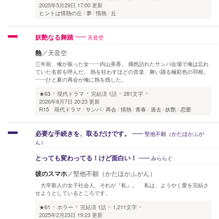
2025年5月29日 17:00 更新
ヒントは情熱の丘
夢
情熱
丘
天音空
妖艶なる舞踏
熱
／
天音空
三年前、俺が振った女——内山美香。 偶然訪れたサンバ会場で俺は忘れ
ていた名前を呼んだ。 熱を狂わすほどの音楽、舞い踊る極彩色の羽根。
——ひと夏の再会が俺に熱を残した。
★63
現代ドラマ
完結済
1話
281文字
2026年8月7日 20:23 更新
R15 現代ドラマ
サンバ
再会
情熱
青春
過去
妖艶
恋愛
堅他不願（かたほかふが
必要な手続きを、取るだけです。
ん）
みららぐ
とっても変わってる！けど面白い！
彼のスマホ
／
堅他不願（かたほかふがん）
大卒新人の女子社会人、それが『私』。 私は、ようやく愛を完結さ
せようとしているところです。
★61
ホラー
完結済
1話
1,211文字
2025年2月23日 19:23 更新