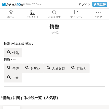
新規登録
ログイン
KADOKAWA Group
ホーム
ランキング
小説を探す
マイページ
その他
情熱
77作品
検索で小説を絞り込む
情熱
情熱 × …
奇跡
お笑い
人材派遣
行動力
日常
「
情熱
」
に関する小説一覧（人気順）