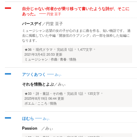
自分じゃない何者かが乗り移って書いたような詩が、そこに
円堂 豆子
あった。
バースデイ
／
円堂 豆子
ミュージシャン志望の女の子が心のままに曲を作る、短い物語です。 過
去に掲載していた中編「開放弦のラブソング」の一部を抜粋した短編に
なります。
★36
現代ドラマ
完結済
1話
1,477文字
2021年3月4日 20:53 更新
ミュージシャン
作曲
青春
情熱
みぃ
アツくあつく
それを情熱とよぶ
／
みぃ
★33
詩・童話・その他
完結済
1話
135文字
2025年8月19日 06:44 更新
ポエム
こころ
情熱
みぃ
ほむら
Passion
／
みぃ