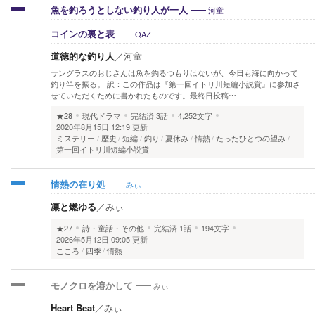
河童
魚を釣ろうとしない釣り人が一人
QAZ
コインの裏と表
道徳的な釣り人
／
河童
サングラスのおじさんは魚を釣るつもりはないが、今日も海に向かって
釣り竿を振る。 訳：この作品は『第一回イトリ川短編小説賞』に参加さ
せていただくために書かれたものです。最終日投稿…
★28
現代ドラマ
完結済
3話
4,252文字
2020年8月15日 12:19 更新
ミステリー
歴史
短編
釣り
夏休み
情熱
たったひとつの望み
第一回イトリ川短編小説賞
みぃ
情熱の在り処
凛と燃ゆる
／
みぃ
★27
詩・童話・その他
完結済
1話
194文字
2026年5月12日 09:05 更新
こころ
四季
情熱
みぃ
モノクロを溶かして
Heart Beat
／
みぃ