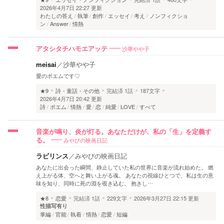
2026年4月7日 22:27 更新
わたしの答え
執筆
創作
エッセイ
考え
ノンフィクショ
ン
Answer
情熱
沙華やや子
アタシタチハモエアッテ
meisai
／
沙華やや子
愛のポエムです♡
★9
詩・童話・その他
完結済
1話
187文字
2026年4月7日 20:42 更新
詩
ポエム
情熱
愛
恋
純愛
LOVE
すべて
音楽が鳴り、炎が灯る。あなただけが、私の「生」を定義す
みやびの映画日記
る。
ラビリンス
／
みやびの映画日記
あなたに出会った瞬間、静止していた私の世界に音楽が流れ始めた。 燃
え上がる体、空へと舞い上がる魂。 あなたの視線ひとつで、私は生の意
味を知り、同時に死の淵を覗き込む。 抱きし…
★8
恋愛
完結済
1話
229文字
2026年3月27日 22:15 更新
性描写有り
掌編
官能
執着
情熱
恋愛
短編