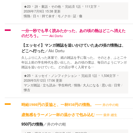
★23
詩・童話・その他
完結済
1話
111文字
2026年7月9日 15:38 更新
情熱
日々
持て余す
モノクロ
証
傷
一分一秒でも早く読みたかった、あの頃の熱はどこへ消えた
Aki Dortu
のだろう。
【エッセイ】マンガ雑誌を追いかけていたあの頃の情熱は、
どこへ行った
／
Aki Dortu
久しぶりに入った床屋で、紙の雑誌を手に取った。 そのとき、ふと二十
年以上前の学生時代を思い出した。 あの頃の僕は、毎日のようにマンガ
雑誌を追いかけていた。 どの店が早く入荷する…
★25
エッセイ・ノンフィクション
完結済
1話
1,536文字
2026年5月12日 17:06 更新
マンガ雑誌
立ち読み
学生時代
情熱
大人になる
思い出
日常
懐古
井の中の蛙
時給1900円の妥協と、一杯950円の情熱。
柴井 縫生
虚無感をラーメン一杯の温かさで包み込む
950円の情熱
／
井の中の蛙