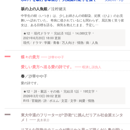
坂の上の人魚姫
／
泣村健汰
中学生の樹（いつき）は、少しお姉さんの幼馴染、妃夜（ひよ）のお見
舞いへ訪れていた。 奇病に侵されているにも関わらず、屈託無く笑う彼
女は、ある目標を語る。 病気を抱えたまま、予定し…
★12
現代ドラマ
完結済
10話
14,089文字
2021年6月20日 18:00 更新
現代
ドラマ
学園
青春
万人向け
情熱
病
人魚
沙華やや子
蝶々の貴方
暇潰し請負人
愛しい貴方へ送る愛の詩です。
春
／
沙華やや子
愛の詩です。
★12
詩・童話・その他
完結済
1話
195文字
2026年3月13日 09:02 更新
R15
官能的
詩
ポエム
文芸
文学
純愛
情熱
東大中退のフリーターが“詐欺”に挑んだリアル社会派エンタ
真木草介
メ！
リアルな詐欺テクニックが売りかと思って読んだら奥の深い