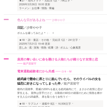
★27
現代ドラマ
完結済
1話
796文字
2026年3月26日 18:00 更新
ラーメン
お仕事
情熱
掌編
沙華やや子
色んな日があるよね
日記
／
沙華やや子
ポエムを綴ってみたよ＊：·゚✧
★18
詩・童話・その他
完結済
1話
241文字
2025年7月21日 19:48 更新
悲しみ
底
深海
情熱
眩暈
詩
ポエム
心象風景
座席の奪い合いに命を懸ける人物たちが織りなす友情と恋
能戸居留守
ロキ－M
電車通勤経験者だから共感
総武線で懸命に席とりに励んでいたら、そのライバルの女を
猛烈に好きになってしまった件
／
能戸居留守
都内の混雑率、脅威の200%を超える総武線内にて、まさかの友情と恋が
芽生える。 競争は苦手だけど、出勤前の60分の就寝のために情熱を燃や
す主人公の25歳男。 席を取り合う女性ライ…
★18
ラブコメ
連載中
8話
16,936文字