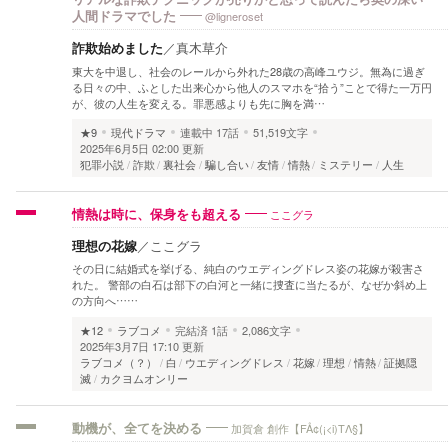
@ligneroset
人間ドラマでした
詐欺始めました
／
真木草介
東大を中退し、社会のレールから外れた28歳の高峰ユウジ。無為に過ぎ
る日々の中、ふとした出来心から他人のスマホを“拾う”ことで得た一万円
が、彼の人生を変える。罪悪感よりも先に胸を満…
★9
現代ドラマ
連載中
17話
51,519文字
2025年6月5日 02:00 更新
犯罪小説
詐欺
裏社会
騙し合い
友情
情熱
ミステリー
人生
ここグラ
情熱は時に、保身をも超える
理想の花嫁
／
ここグラ
その日に結婚式を挙げる、純白のウエディングドレス姿の花嫁が殺害さ
れた。 警部の白石は部下の白河と一緒に捜査に当たるが、なぜか斜め上
の方向へ……
★12
ラブコメ
完結済
1話
2,086文字
2025年3月7日 17:10 更新
ラブコメ（？）
白
ウエディングドレス
花嫁
理想
情熱
証拠隠
滅
カクヨムオンリー
加賀倉 創作【FÅ¢(¡<i)TΛ§】
動機が、全てを決める