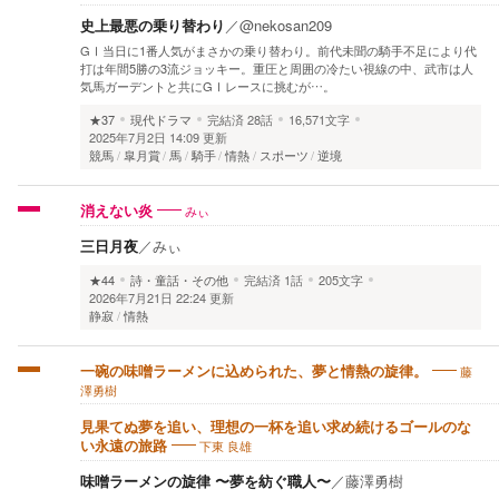
史上最悪の乗り替わり
／
@nekosan209
GⅠ当日に1番人気がまさかの乗り替わり。前代未聞の騎手不足により代
打は年間5勝の3流ジョッキー。重圧と周囲の冷たい視線の中、武市は人
気馬ガーデントと共にGⅠレースに挑むが…。
★37
現代ドラマ
完結済
28話
16,571文字
2025年7月2日 14:09 更新
競馬
皐月賞
馬
騎手
情熱
スポーツ
逆境
みぃ
消えない炎
三日月夜
／
みぃ
★44
詩・童話・その他
完結済
1話
205文字
2026年7月21日 22:24 更新
静寂
情熱
藤
一碗の味噌ラーメンに込められた、夢と情熱の旋律。
澤勇樹
見果てぬ夢を追い、理想の一杯を追い求め続けるゴールのな
下東 良雄
い永遠の旅路
味噌ラーメンの旋律 〜夢を紡ぐ職人〜
／
藤澤勇樹