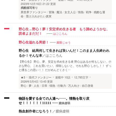
2023年12月16日 21:22 更新
残酷描写有り
異世界ファンタジー
冒険
魔法
女主人公
情熱
戦争
残酷な運
命
受け入れがたい真実
野心生→野心！夢！安定求め生きる者 もう諦めようかな、
はごころん
読者よまだだ！
霧饅じゅう
野心生溢れる男節！
野心生 結局何して生きれば良いんだ！このまま人生終われ
るか！そんな本
／
はごころん
【野心生】 野心、夢、安定を求め生きる者 野心はあるが何もしない、小
さな野心、これを買いたい、掃除しないと、それも野心 しかし！！ ずっ
と燻るこの思い！！ だがめんどくさく…
★3
現代ファンタジー
連載中
10話
12,785文字
2026年3月4日 13:45 更新
野心
夢
人生
日常
情熱
行動力
万人向け
自己啓発
物語を愛する全ての人達へ……。情熱を取り戻
臆病虚弱
せ！！！！！！11111
熱血創作者になろう！
／
臆病虚弱