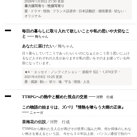
2026年1月30日 21:30 更新
暴力描写有り
性描写有り
愛
ドラマ
情熱
フランス語原作
日本語翻訳
感情重視
切ない
オリジナル
毎日の暮らしに取り入れて欲しいことや私の思いや大切なこ
梅ちゃん
と
あなたに届けたい
／
梅ちゃん
日々暮らしていてこうであったらいいのになぁとかこう言う思いにふけ
るなど人それぞれの人生がありますが私の思いをそのまま綴っている内
容になっています。
★4
エッセイ・ノンフィクション
連載中
5話
1,374文字
2021年4月8日 10:25 更新
愛
感謝
願い
祈り
魂
守る
情熱
人生
河野 行成
TTRPGへの熱中と醒めた視点の交差
この物語の始まりは、ズバリ『情熱を喰らう大樹の正体』
ニャーガ
茶梅花の伝説
／
河野 行成
TTRPGから離れた主人公が再びその世界に臨んだ時、何か得体のしれな
い怖さを覚えるという話。 今から３０年以上前、パソコン通信で別のペ