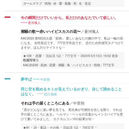
ガールズラブ
情熱
命
愛
葛藤
死
生
意志
今の瞬間だけでいいから、私だけのあなたでいて欲しい。
蒼河颯人
潮騒の歌〜赤いハイビスカスの花〜
／
蒼河颯人
KAC2023 第5回目お題「筋肉」 愛しいあなたの腕の中で、私は一輪の花
になる。 女性視点です。 777文字作品です。 念のため性描写タグつけて
ますが、ほんのりテイストな…
★109
恋愛
完結済
1話
777文字
2023年3月10日 19:52 更新
性描写有り
KAC20235
筋肉
恋愛
潮騒
海
ハイビスカス
情熱
777文字
中里朔
夢半ば
同じ空を眺めるキミが見えているかぎり、決して諦めること
武江成緒
はなく。
それは手の届くところにある
／
中里朔
『君がどんなに遠い夢を見ても、君自身が可能性を信じる限り、それは
手の届くところにある』 ヘルマン・ヘッセの言葉からインスパイアを受
けて書いてみました。 カクヨムコン10の結果が出…
★91
詩・童話・その他
完結済
1話
700文字