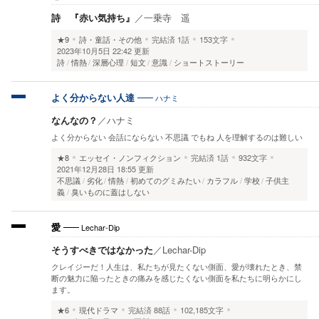
詩 『赤い気持ち』
／
一乗寺 遥
★9
詩・童話・その他
完結済
1話
153文字
2023年10月5日 22:42 更新
詩
情熱
深層心理
短文
意識
ショートストーリー
ハナミ
よく分からない人達
なんなの？
／
ハナミ
よく分からない 会話にならない 不思議 でもね 人を理解するのは難しい
★8
エッセイ・ノンフィクション
完結済
1話
932文字
2021年12月28日 18:55 更新
不思議
劣化
情熱
初めてのグミみたい
カラフル
学校
子供主
義
臭いものに蓋はしない
Lechar-Dip
愛
そうすべきではなかった
／
Lechar-Dip
クレイジーだ！人生は、私たちが見たくない側面、愛が壊れたとき、禁
断の魅力に陥ったときの痛みを感じたくない側面を私たちに明らかにし
ます。
★6
現代ドラマ
完結済
88話
102,185文字