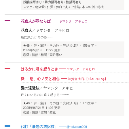
残酷描写有り
暴力描写有り
性描写有り
スマホ
物体愛
狂愛
独白
淡々
情熱
本末転倒
待機
ヤマシタ アキヒロ
花盗人が罪ならば
花盗人
／
ヤマシタ アキヒロ
瞼に浮かぶ その姿……
★48
詩・童話・その他
完結済
2話
156文字
2025年5月19日 11:27 更新
恋愛
情熱
相聞
両片思い
ヤマシタ アキヒロ
はるかに君を想うとき
加賀倉 創作【FÅ¢(¡<i)TΛ§】
愛──想、心ノ受と相心
愛の遠近法
／
ヤマシタ アキヒロ
近くにいるのに 遠く感じる………
★48
詩・童話・その他
完結済
1話
173文字
2025年9月21日 11:05 更新
恋愛
情熱
空想
錯覚
@nekosan209
代打「最悪の選択肢」