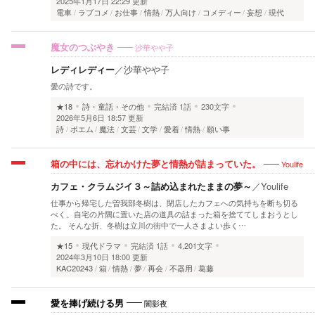
2025年1月17日 22:29 更新
電車
ラブコメ
お仕事
情熱
万人向け
コメディー
妄想
現代
沙華やや子
魔女のつぶやき
レディレディー
／
沙華やや子
愛の詩です。
★18
詩・童話・その他
完結済
1話
230文字
2026年5月6日 18:57 更新
詩
ポエム
魔法
文芸
文学
愛着
情熱
願い事
Youlife
箱の中には、忘れかけた夢と情熱が詰まっていた。
カフェ・クラムジイ３～詰め込まれたままの夢～
／
Youlife
仕事から帰宅した曽我部冬樹は、閉店したカフェへの気持ちを断ち切る
べく、自宅の片隅に置いた店の道具の詰まった箱を捨ててしまおうとし
た。 そんな折、冬樹は立川の街中で一人さまよい歩く…
★15
現代ドラマ
完結済
1話
4,201文字
2024年3月10日 18:00 更新
KAC20243
箱
情熱
夢
再会
不器用
葛藤
闇影夜
愛を捧げ続ける男