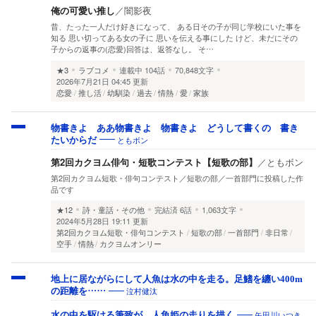
俺の可愛い推し
／
闇影夜
昔、たった一人だけ好きになって、 ある日その子が同じ学校にいた事を
知る 思い切ってある女の子に 思いを伝える事にした けど、未だにその
子からの返事の(恋愛)回答は、返答なし。 そ…
★3
ラブコメ
連載中
104話
70,848文字
2026年7月21日 04:45 更新
恋愛
推し活
幼馴染
過去
情熱
愛
家族
物書きよ ああ物書きよ 物書きよ どうして書くの 書き
ともボン
たいからだ
第2回カクヨム俳句・短歌コンテスト【短歌の部】
／
ともボン
第2回カクヨム短歌・俳句コンテスト／短歌の部／一首部門に投稿した作
品です
★12
詩・童話・その他
完結済
6話
1,063文字
2024年5月28日 19:11 更新
第2回カクヨム短歌・俳句コンテスト
短歌の部
一首部門
非日常
空手
情熱
カクヨムオンリー
地上に居ながらにして人魚は水の中を走る。足鰭を纏い400m
泣村健汰
の距離を……
矢田川いつき
水の中を駆ける筆致が、人魚姫の走りを描く