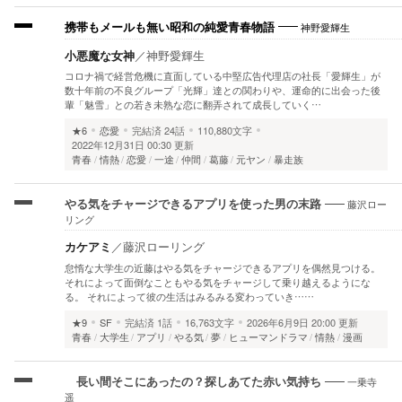
神野愛輝生
携帯もメールも無い昭和の純愛青春物語
小悪魔な女神
／
神野愛輝生
コロナ禍で経営危機に直面している中堅広告代理店の社長「愛輝生」が
数十年前の不良グループ「光輝」達との関わりや、運命的に出会った後
輩「魅雪」との若き未熟な恋に翻弄されて成長していく…
★6
恋愛
完結済
24話
110,880文字
2022年12月31日 00:30 更新
青春
情熱
恋愛
一途
仲間
葛藤
元ヤン
暴走族
藤沢ロー
やる気をチャージできるアプリを使った男の末路
リング
カケアミ
／
藤沢ローリング
怠惰な大学生の近藤はやる気をチャージできるアプリを偶然見つける。
それによって面倒なこともやる気をチャージして乗り越えるようにな
る。 それによって彼の生活はみるみる変わっていき……
★9
SF
完結済
1話
16,763文字
2026年6月9日 20:00 更新
青春
大学生
アプリ
やる気
夢
ヒューマンドラマ
情熱
漫画
一乗寺
長い間そこにあったの？探しあてた赤い気持ち
遥