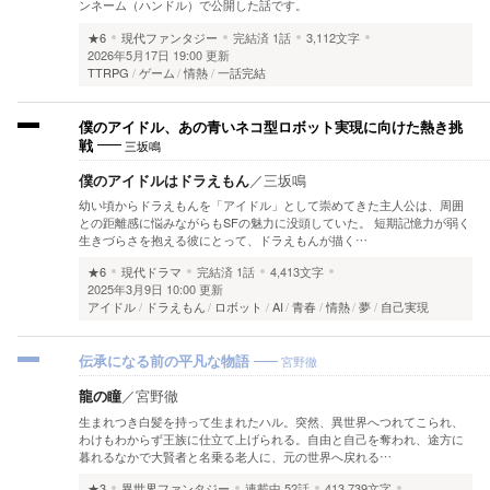
ンネーム（ハンドル）で公開した話です。
★6
現代ファンタジー
完結済
1話
3,112文字
2026年5月17日 19:00 更新
TTRPG
ゲーム
情熱
一話完結
僕のアイドル、あの青いネコ型ロボット実現に向けた熱き挑
三坂鳴
戦
僕のアイドルはドラえもん
／
三坂鳴
幼い頃からドラえもんを「アイドル」として崇めてきた主人公は、周囲
との距離感に悩みながらもSFの魅力に没頭していた。 短期記憶力が弱く
生きづらさを抱える彼にとって、ドラえもんが描く…
★6
現代ドラマ
完結済
1話
4,413文字
2025年3月9日 10:00 更新
アイドル
ドラえもん
ロボット
AI
青春
情熱
夢
自己実現
宮野徹
伝承になる前の平凡な物語
龍の瞳
／
宮野徹
生まれつき白髪を持って生まれたハル。突然、異世界へつれてこられ、
わけもわからず王族に仕立て上げられる。自由と自己を奪われ、途方に
暮れるなかで大賢者と名乗る老人に、元の世界へ戻れる…
★3
異世界ファンタジー
連載中
52話
413,739文字