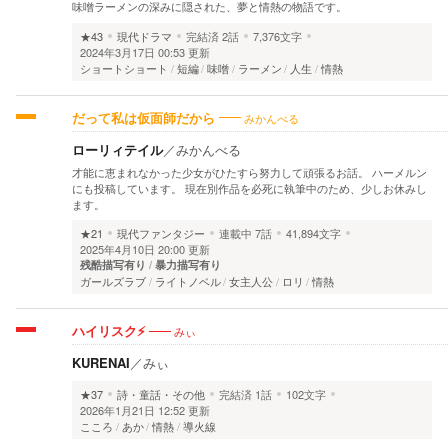
味噌ラーメンの深みに隠された、夢と情熱の物語です。
★43
現代ドラマ
完結済
2話
7,376文字
2024年3月17日 00:53 更新
ショートショート
短編
味噌
ラーメン
人生
情熱
みかんべる
だって私は仮面師だから
ローリィテイル
／
みかんべる
才能に恵まれなかった少女がひたすら努力して頑張るお話。 ハーメルン
にも投稿しています。 現在別作品を必死に執筆中のため、少しお休みし
ます。
★21
現代ファンタジー
連載中
7話
41,894文字
2025年4月10日 20:00 更新
残酷描写有り
暴力描写有り
ガールズラブ
ライトノベル
女主人公
ロリ
情熱
みぃ
ハイリスク⚡️
KURENAI
／
みぃ
★37
詩・童話・その他
完結済
1話
102文字
2026年1月21日 12:52 更新
こころ
あか
情熱
導火線