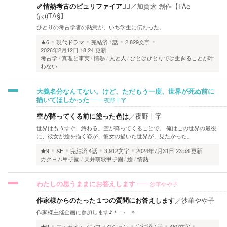
🦴情熱考古のピュリファイア❤️‍🔥
／
加賀倉 創作【FÅ¢
(¡<i)TΛ§】
ひとりの考古学者の熱意が、いち学生に伝わった。
★6
現代ドラマ
完結済
1話
2,829文字
2026年2月12日 18:24 更新
考古学
真理と事実
情熱
人と人
ひとはひとりでは生きることが叶
わない
大義名分なんてない。けど、ただもう一度、世界が死ぬ前に
夜野十字
描いてほしかった
空が降ってくる前に塗った色は
／
夜野十字
世界はもうすぐ、終わる。空が降ってくることで。 俺はこの世界の最後
に、彼女が絵を描く姿が、彼女の描いた世界が、見たかった。
★9
SF
完結済
4話
3,912文字
2024年7月31日 23:58 更新
カクヨム甲子園
天井萌歌甲子園
絵
情熱
沙華やや子
わたしの思うままにお答えします
作家様からのたった１つの質問にお答えします
／
沙華やや子
作家様主催企画に参加します♪＊：·゚✧
★9
エッセイ・ノンフィクション
完結済
1話
460文字