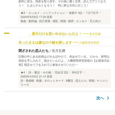
創作に戻る。熱意を取り戻す。その為に書く文章。読んでアツくなろ
う！ たまにチルくなろう！ 時に変な方向に行こう！
★3
エッセイ・ノンフィクション
連載中
4話
7,217文字
2024年9月8日 17:29 更新
熱血
創作論
自己啓発
胡乱
情熱
創作
エッセイ
万人向け
長月瓦礫
、貴方だけを思い出せないんだよ！
八幡西県研究室
失ったままは嫌なので鍵を探します
閉ざされた恋人たち
／
長月瓦礫
記憶の中にある絵画はどれもぼやけて、色あせている。 だから、鮮明な
色彩を手に入れて、描きたいんだよ。 八幡西県研究室様の【お題形式企
画】指定セリフを入れてに参加させていただ…
★4
詩・童話・その他
完結済
2話
904文字
2023年4月6日 21:14 更新
詩
美術館
鳥籠
タロットカード
6番目
恋人たち
情熱
ケジメシ
リーズ
次へ