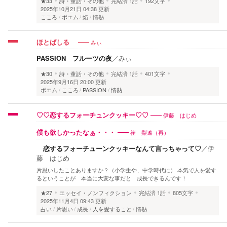
★33
詩・童話・その他
完結済
1話
192文字
2025年10月21日 04:38 更新
こころ
ポエム
焔
情熱
みぃ
ほとばしる
PASSION フルーツの夜
／
みぃ
★30
詩・童話・その他
完結済
1話
401文字
2025年9月16日 20:00 更新
ポエム
こころ
PASSION
情熱
伊藤 はじめ
♡♡恋するフォーチュンクッキー♡♡
崔 梨遙（再）
僕も欲しかったなぁ・・・
恋するフォーチューンクッキーなんて言っちゃって♡
／
伊
藤 はじめ
片思いしたことありますか？（小学生や、中学時代に） 本気で人を愛す
るということが 本当に大変な事だと 成長できるんです！
★27
エッセイ・ノンフィクション
完結済
1話
805文字
2025年11月4日 09:43 更新
占い
片思い
成長
人を愛すること
情熱