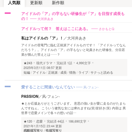
人気順
更新順
新作順
アイドルの「ア」の字もない研修生が「ア」を目指す成長も
大河井あき
の！
さかもとQ
アイドルって何？ 答えはここにある。
私はアイドルの「ア」！
／
大河井あき
アイドルの登竜門に臨む正統派アイドルものです！ 「アイドルってなん
だろう？」。アイドルの「ア」の字もないと叱責された研修生、分目若
菜が掴んだ答えとは……？
★243
現代ドラマ
完結済
1話
4,990文字
2025年3月11日 08:57 更新
短編
アイドル
正統派
成長
情熱
ライブ
サクっと読める
风-フェン-
愛することに間違いなんてない
PASSION
／
风-フェン-
★とか応援ありがとうございます。 意思の強い女が愛に走るのがたまら
んですねぇ。 こういう健気な女には痺れますね(笑)皆好き(笑) 内容は 異
世界で恋愛メインで各々の想いの話…
★120
恋愛
完結済
44話
186,690文字
2021年1月15日 23:44 更新
残酷描写有り
性描写有り