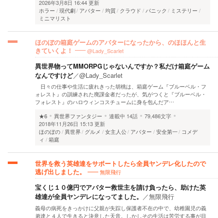
2026年3月8日 16:44 更新
ホラー
現代劇
アバター
均質
クラウド
パニック
ミステリー
ミニマリスト
ほのぼの箱庭ゲームのアバターになったから、のほほんと生
@Lady_Scarlet
きていくよ！
異世界物ってMMORPGじゃないんですか？私だけ箱庭ゲーム
なんですけど
／
@Lady_Scarlet
日々の仕事や生活に疲れきった胡桃は、箱庭ゲーム『ブルーベル・フ
ォレスト』の訓練された廃課金者だったが、気がつくと『ブルーベル・
フォレスト』のハロウィンコスチュームに身を包んだア…
★6
異世界ファンタジー
連載中
14話
79,486文字
2018年11月26日 15:13 更新
ほのぼの
異世界
グルメ
女主人公
アバター
安全第一
コメデ
ィ
箱庭
世界を救う英雄達をサポートしたら全員ヤンデレ化したので
無限飛行
逃げ出しました。
宝くじ１０億円でアバター救世主を請け負ったら、助けた英
雄達が全員ヤンデレになってました。
／
無限飛行
義母の病死をきっかけに父親が失踪し保護者不在の中で、幼稚園児の義
弟達と４人で生きると決意した天音。しかしその生活は苦労する事が目