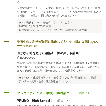
や
仮想空間のアバターはともすれば同じ顔、同じ姿になってしまう。自分
だけのオリジナリティを追求すると…？ 「この作品が純文学であるとい
う根拠」 自己の内面に向き合い探し求めること…
★2
現代ドラマ
完結済
1話
1,747文字
2017年10月20日 07:30 更新
仮想空間
Second Life
ＳＬ
アバター
結城あや
純文学
物質中心の科学が如何に進歩しても生命（魂）は語れない。
@noopy0620
遙かなる時を超えた開拓者〜神の美しき計画〜
／
@noopy0620
物質中心の科学が極めて発達した地球が滅びる。開拓者達は文明継承の
任務を帯びて、前人未踏の片道切符の旅に出る。幸運な惑星に辿り付い
た3人は地球の生命力を目の当たりにし、物質中心の考…
★0
SF
連載中
6話
71,110文字
2021年7月31日 01:11 更新
アバター
文明
生命
魂
創造主
ロボット
鳴海てんこ
フルダイブVRMMO×学校×日本神話？！
VRMMO－High School！
／
鳴海てんこ
10月、VRの高校の海人のクラスに季節外れの転校生が来る。 桜木命と名