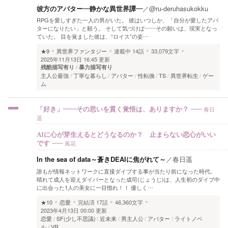
彼方のアバター―静かな異世界譚―
／
@ru-deruhasukokku
RPGを愛しすぎた一人の男がいた。 彼はいつしか、「自分が愛したアバ
ターになりたい」と願う。 そして気づけば――その願いは、現実となっ
ていた。 目を覚ました彼は、“ロイス”の姿…
★9
異世界ファンタジー
連載中
14話
33,079文字
2025年11月13日 16:45 更新
残酷描写有り
暴力描写有り
主人公最強
丁寧な暮らし
アバター
性転換
TS
異世界転生
ゲー
ム
春日
「好き」――その思いを貫く覚悟は、ありますか？
遥
AIに心が芽生えるとどうなるのか？ 止まらない恋心がいい
風花
です
In the sea of data～蒼きDEAIに焦がれて～
／
春日遥
誰もが情報ネットワークに直接ダイブする事が当たり前になった時代。
晴れて成人を迎えダイバーとなった成司(じょうじ)は、人生初のダイブ中
に出会った1人の美女に一目惚れ！！ 優しく…
★10
恋愛
完結済
17話
46,360文字
2023年4月13日 00:00 更新
恋愛
SF(少し不思議)
近未来
男主人公
アバター
ライトノベ
ル
VR