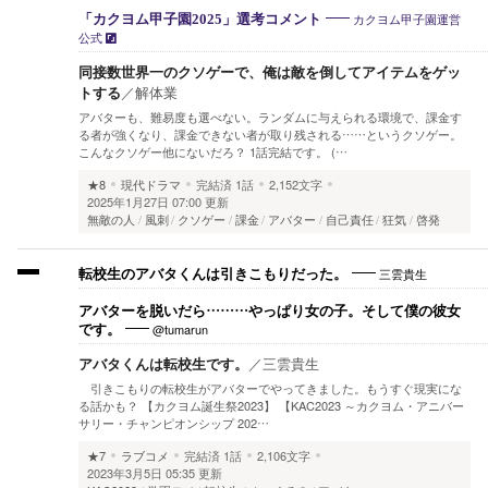
カクヨム甲子園運営
「カクヨム甲子園2025」選考コメント
公式
同接数世界一のクソゲーで、俺は敵を倒してアイテムをゲッ
トする
／
解体業
アバターも、難易度も選べない。ランダムに与えられる環境で、課金す
る者が強くなり、課金できない者が取り残される……というクソゲー。
こんなクソゲー他にないだろ？ 1話完結です。 (…
★8
現代ドラマ
完結済
1話
2,152文字
2025年1月27日 07:00 更新
無敵の人
風刺
クソゲー
課金
アバター
自己責任
狂気
啓発
三雲貴生
転校生のアバタくんは引きこもりだった。
アバターを脱いだら………やっぱり女の子。そして僕の彼女
@tumarun
です。
アバタくんは転校生です。
／
三雲貴生
引きこもりの転校生がアバターでやってきました。もうすぐ現実にな
る話かも？ 【カクヨム誕生祭2023】 【KAC2023 ～カクヨム・アニバー
サリー・チャンピオンシップ 202…
★7
ラブコメ
完結済
1話
2,106文字
2023年3月5日 05:35 更新