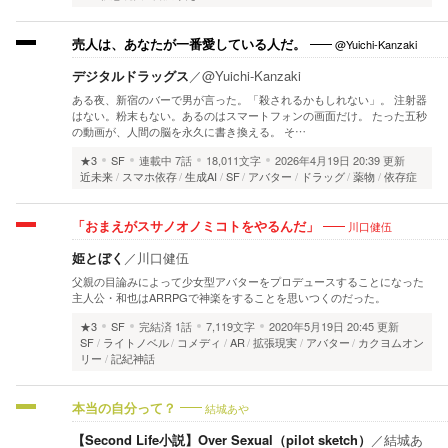
@Yuichi-Kanzaki
売人は、あなたが一番愛している人だ。
デジタルドラッグス
／
@Yuichi-Kanzaki
ある夜、新宿のバーで男が言った。「殺されるかもしれない」。 注射器
はない。粉末もない。あるのはスマートフォンの画面だけ。 たった五秒
の動画が、人間の脳を永久に書き換える。 そ…
★3
SF
連載中
7話
18,011文字
2026年4月19日 20:39 更新
近未来
スマホ依存
生成AI
SF
アバター
ドラッグ
薬物
依存症
川口健伍
「おまえがスサノオノミコトをやるんだ」
姫とぼく
／
川口健伍
父親の目論みによって少女型アバターをプロデュースすることになった
主人公・和也はARRPGで神楽をすることを思いつくのだった。
★3
SF
完結済
1話
7,119文字
2020年5月19日 20:45 更新
SF
ライトノベル
コメディ
AR
拡張現実
アバター
カクヨムオン
リー
記紀神話
結城あや
本当の自分って？
【Second Life小説】Over Sexual（pilot sketch）
／
結城あ