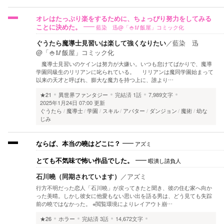
オレはたっぷり楽をするために、ちょっぴり努力をしてみる
藍染 迅@「🍚🥢飯屋」コミック化
ことに決めた。
ぐうたら魔導士見習いは楽して強くなりたい
／
藍染 迅
@「🍚🥢飯屋」コミック化
魔導士見習いのケインは努力が大嫌い。いつも怠けてばかりで、魔導
学園同級生のリリアンに叱られている。 リリアンは魔同学園始まって
以来の天才と呼ばれ、膨大な魔力を持つ上に、誰より…
★21
異世界ファンタジー
完結済
1話
7,989文字
2025年1月24日 07:00 更新
ぐうたら
魔導士
学園
スキル
アバター
ダンジョン
魔術
幼な
じみ
アズミ
ならば、本当の曉はどこに？
暇潰し請負人
とても不気味で怖い作品でした。
石川曉（同期されています）
／
アズミ
行方不明だった恋人「石川曉」が戻ってきたと聞き、彼の住む家へ向か
った美晴。しかし彼女に他愛もない思い出を語る男は、どう見ても失踪
前の曉ではなかった。 ※閲覧環境によりレイアウト崩…
★26
ホラー
完結済
3話
14,672文字