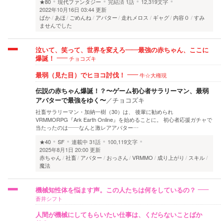
★80
現代ファンタジー
完結済
1話
12,319文字
2022年10月16日 03:44 更新
ばか
あほ
ごめんね
アバター
走れメロス
ギャグ
内容０
すみ
ませんでした
泣いて、笑って、世界を変えろ――最強の赤ちゃん、ここに
チョコズキ
爆誕！
牛☆大権現
最弱（見た目）でヒヨコ討伐！
伝説の赤ちゃん爆誕！？〜ゲーム初心者サラリーマン、最弱
アバターで最強をゆく〜
／
チョコズキ
社畜サラリーマン・加納一樹（30）は、 後輩に勧められ
VRMMORPG『Ark Earth Online』を始めることに。 初心者応援ガチャで
当たったのは――なんと激レアアバター…
★40
SF
連載中
31話
100,119文字
2025年8月1日 20:00 更新
赤ちゃん
社畜
アバター
おっさん
VRMMO
成り上がり
スキル
魔法
機械知性体を悩ます声。この人たちは何をしているの？
蒼井シフト
人間が機械にしてもらいたい仕事は、くだらないことばか