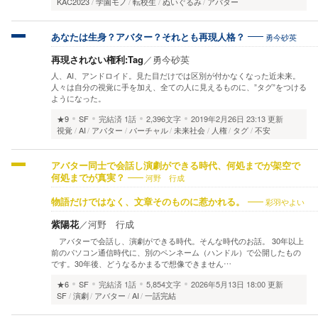
KAC2023
学園モノ
転校生
ぬいぐるみ
アバター
勇今砂英
あなたは生身？アバター？それとも再現人格？
再現されない権利:Tag
／
勇今砂英
人、AI、アンドロイド。見た目だけでは区別が付かなくなった近未来。
人々は自分の視覚に手を加え、全ての人に見えるものに、”タグ”をつける
ようになった。
★9
SF
完結済
1話
2,396文字
2019年2月26日 23:13 更新
視覚
AI
アバター
バーチャル
未来社会
人権
タグ
不安
アバター同士で会話し演劇ができる時代、何処までが架空で
河野 行成
何処までが真実？
彩羽やよい
物語だけではなく、文章そのものに惹かれる。
紫陽花
／
河野 行成
アバターで会話し、演劇ができる時代。そんな時代のお話。 30年以上
前のパソコン通信時代に、別のペンネーム（ハンドル）で公開したもの
です。30年後、どうなるかまるで想像できません…
★6
SF
完結済
1話
5,854文字
2026年5月13日 18:00 更新
SF
演劇
アバター
AI
一話完結