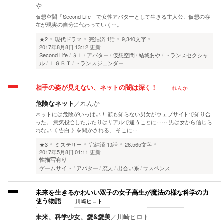
や
仮想空間「Second Life」で女性アバターとして生きる主人公。仮想の存
在が現実の自分に代わっていく…。
★2
現代ドラマ
完結済
1話
9,340文字
2017年8月8日 13:12 更新
Second Life
ＳＬ
アバター
仮想空間
結城あや
トランスセクシャ
ル
ＬＧＢＴ
トランスジェンダー
れんか
相手の姿が見えない、ネットの闇は深く！
危険なネット
／
れんか
ネットには危険がいっぱい！ 顔も知らない男女がウェブサイトで知り合
った。 意気投合したふたりはリアルで逢うことに…… 男は女から信じら
れない《 告白 》を聞かされる。 そこに…
★3
ミステリー
完結済
10話
26,565文字
2017年5月8日 01:11 更新
性描写有り
ゲームサイト
アバター
廃人
出会い系
サスペンス
未来を生きるかわいい双子の女子高生が魔法の様な科学の力
川崎ヒロト
使う物語
未来、科学少女、愛&愛美
／
川崎ヒロト