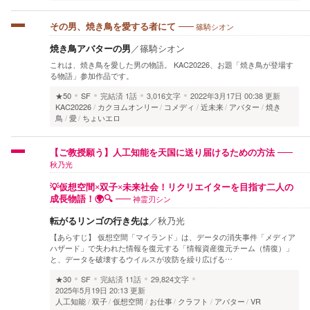
篠騎シオン
その男、焼き鳥を愛する者にて
焼き鳥アバターの男
／
篠騎シオン
これは、焼き鳥を愛した男の物語。 KAC20226、お題「焼き鳥が登場す
る物語」参加作品です。
★50
SF
完結済
1話
3,016文字
2022年3月17日 00:38 更新
KAC20226
カクヨムオンリー
コメディ
近未来
アバター
焼き
鳥
愛
ちょいエロ
【ご教授願う】人工知能を天国に送り届けるための方法
秋乃光
💡仮想空間×双子×未来社会！リクリエイターを目指す二人の
神霊刃シン
成長物語！🌍🔍
転がるリンゴの行き先は
／
秋乃光
【あらすじ】 仮想空間「マイランド」は、データの消失事件「メディア
ハザード」で失われた情報を復元する「情報資産復元チーム（情復）」
と、データを破壊するウイルスが攻防を繰り広げる…
★30
SF
完結済
11話
29,824文字
2025年5月19日 20:13 更新
人工知能
双子
仮想空間
お仕事
クラフト
アバター
VR