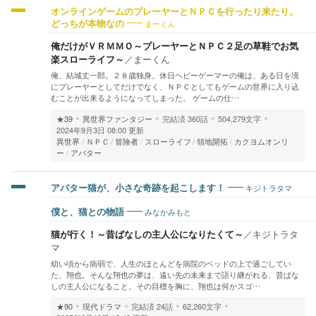
オンラインゲームのプレーヤーとＮＰＣを行ったり来たり。
まーくん
どっちが本物なの
俺だけがＶＲＭＭＯ～プレーヤーとＮＰＣ２足の草鞋でお気
楽スローライフ～
／
まーくん
俺、結城丈一郎。２８歳独身。休日ヘビーゲーマーの俺は、ある日を境
にプレーヤーとしてだけでなく、ＮＰＣとしてもゲームの世界に入り込
むことが出来るようになってしまった。 ゲームの仕…
★39
異世界ファンタジー
完結済
360話
504,279文字
2024年9月3日 08:00 更新
異世界
ＮＰＣ
冒険者
スローライフ
領地開拓
カクヨムオンリ
ー
アバター
キジトラタマ
アバター猫が、小さな奇跡を起こします！
みなかみもと
僕と、猫との物語
猫が行く！～昔ばなしの主人公になりたくて～
／
キジトラタ
マ
幼い頃から病弱で、人生のほとんどを病院のベッドの上で過ごしてい
た、翔也。そんな翔也の夢は、遠い先の未来まで語り継がれる、昔ばな
しの主人公になること。その目標を胸に、翔也は何かスゴ…
★90
現代ドラマ
完結済
24話
62,260文字