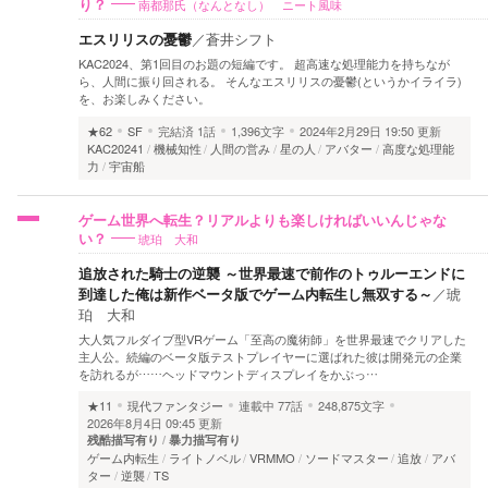
南都那氏（なんとなし） ニート風味
り？
エスリリスの憂鬱
／
蒼井シフト
KAC2024、第1回目のお題の短編です。 超高速な処理能力を持ちなが
ら、人間に振り回される。 そんなエスリリスの憂鬱(というかイライラ)
を、お楽しみください。
★62
SF
完結済
1話
1,396文字
2024年2月29日 19:50 更新
KAC20241
機械知性
人間の営み
星の人
アバター
高度な処理能
力
宇宙船
ゲーム世界へ転生？リアルよりも楽しければいいんじゃな
琥珀 大和
い？
追放された騎士の逆襲 ～世界最速で前作のトゥルーエンドに
到達した俺は新作ベータ版でゲーム内転生し無双する～
／
琥
珀 大和
大人気フルダイブ型VRゲーム「至高の魔術師」を世界最速でクリアした
主人公。続編のベータ版テストプレイヤーに選ばれた彼は開発元の企業
を訪れるが⋯⋯ヘッドマウントディスプレイをかぶっ…
★11
現代ファンタジー
連載中
77話
248,875文字
2026年8月4日 09:45 更新
残酷描写有り
暴力描写有り
ゲーム内転生
ライトノベル
VRMMO
ソードマスター
追放
アバ
ター
逆襲
TS