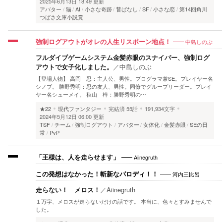
2025年6月13日 18:49 更新
アバター
猫
AI
小さな奇跡
昔ばなし
SF
小さな恋
第14回角川
つばさ文庫小説賞
中島しのぶ
強制ログアウトがオレの人生リスポーン地点！
フルダイブゲームシステム金髪赤眼のスナイパー、強制ログ
アウトで女子化しました。
／
中島しのぶ
【登場人物】 高岡 忍：主人公、男性。プログラマ兼SE。プレイヤー名
シノブ。 勝野秀明：忍の友人、男性。同僚でグループリーダー。プレイ
ヤー名シューメイ。 秋山 梓：勝野秀明の…
★22
現代ファンタジー
完結済
55話
191,934文字
2024年5月12日 06:00 更新
TSF
チーム
強制ログアウト
アバター
女体化
金髪赤眼
SEの日
常
PvP
Aiinegruth
「王様は、人を走らせます」
河内三比呂
この発想はなかった！斬新なパロディ！！
走らない！ メロス！
／
Aiinegruth
１万字、メロスが走らないだけの話です。 本当に、色々とすみませんで
した。