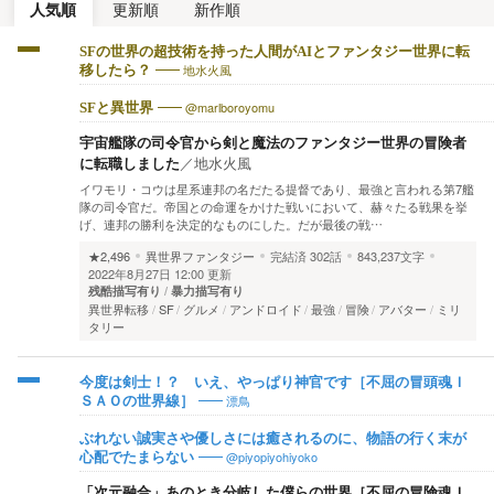
人気順
更新順
新作順
SFの世界の超技術を持った人間がAIとファンタジー世界に転
地水火風
移したら？
@marlboroyomu
SFと異世界
宇宙艦隊の司令官から剣と魔法のファンタジー世界の冒険者
に転職しました
／
地水火風
イワモリ・コウは星系連邦の名だたる提督であり、最強と言われる第7艦
隊の司令官だ。帝国との命運をかけた戦いにおいて、赫々たる戦果を挙
げ、連邦の勝利を決定的なものにした。だが最後の戦…
★2,496
異世界ファンタジー
完結済
302話
843,237文字
2022年8月27日 12:00 更新
残酷描写有り
暴力描写有り
異世界転移
SF
グルメ
アンドロイド
最強
冒険
アバター
ミリ
タリー
今度は剣士！？ いえ、やっぱり神官です［不屈の冒頭魂Ｉ
漂鳥
ＳＡＯの世界線］
ぶれない誠実さや優しさには癒されるのに、物語の行く末が
@piyopiyohiyoko
心配でたまらない
「次元融合」あのとき分岐した僕らの世界［不屈の冒険魂Ｉ