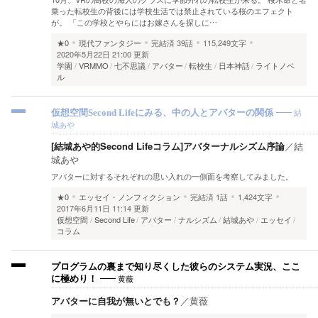
乗った転校生の背後には学校生活では禁止されている桜のエフェクト
が。 「この学校とやらにはお嫁さんを探しに…
★0
現代ファンタジー
完結済
39話
115,249文字
2020年5月22日 21:00 更新
学園
VRMMO
七不思議
アバター
転校生
日本神話
ライトノベ
ル
結
仮想空間Second Lifeにみる、中の人とアバターの関係
城あや
[結城あや的Second Lifeコラム]アバターナルシズム序論
／
結
城あや
アバターに対するそれぞれの思い入れの一側面を考察してみました。
★0
エッセイ・ノンフィクション
完結済
1話
1,424文字
2017年6月11日 11:14 更新
仮想空間
Second Life
アバター
ナルシズム
結城あや
エッセイ
コラム
プログラムの裏まで知り尽くした彼らのシステム実況、ここ
黄薇
に極めり！
アバターに自我が無いとでも？
／
黄薇