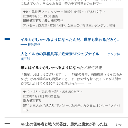
に見えていた。そんなある日、夢の中で異世界の女神フ…
★9
異世界ファンタジー
連載中
64話
147,881文字
2026年8月8日 13:58 更新
残酷描写有り
暴力描写有り
アバター
義弟達
英雄
邪神
女主人公
救世主
ヤンデレ
転移
イルカがしゃべるようになったんだ、世界も変わるだろう。
根竹洋也
ポンデ林
人とイルカの異種共存／近未来SFジュブナイル
順三郎
最近はイルカがしゃべるようになった
／
根竹洋也
「先輩、おはようございます！」 19歳の青年、浦幌御影（うらほろみ
かげ）が冷凍睡眠から目覚めると、そこは知性を持ったイルカが人間の
姿で話しかけてくる80年後の世界だった―— …
★12
SF
完結済
40話
226,202文字
2023年1月21日 08:22 更新
暴力描写有り
SF
男主人公
VR/AR
アバター
近未来
カクヨムオンリー
メタバ
ース
シャ
AR上の侵略者と戦う武器は、勇気と魔女が作った銃