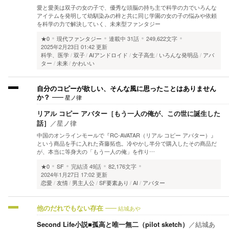
愛と愛美は双子の女の子で、優秀な頭脳の持ち主で科学の力でいろんな
アイテムを発明して幼馴染みの梓と共に同じ学園の女の子の悩みや依頼
を科学の力で解決していく、未来型ファンタジー
★0
現代ファンタジー
連載中
31話
249,622文字
2025年2月23日 01:42 更新
科学、医学
双子
AIアンドロイド
女子高生
いろんな発明品
アバ
ター
未来
かわいい
自分のコピーが欲しい、そんな風に思ったことはありません
星ノ律
か？
リアル コピー アバター［もう一人の俺が、この世に誕生した
話］
／
星ノ律
中国のオンラインモールで『RC-AVATAR（リアル コピー アバター）』
という商品を手に入れた斉藤拓也。冷やかし半分で購入したその商品だ
が、本当に等身大の「もう一人の俺」を作り…
★0
SF
完結済
49話
82,176文字
2024年1月27日 17:02 更新
恋愛
友情
男主人公
SF要素あり
AI
アバター
結城あや
他のだれでもない存在
Second Life小説■孤高と唯一無二（pilot sketch）
／
結城あ