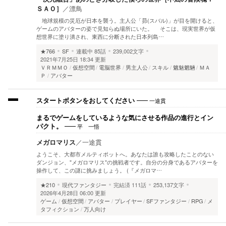
ＳＡＯ］
／
漂鳥
地球規模の災厄が日本を襲う。主人公「昴(スバル)」が目を開けると、
ゲームのアバターの姿で見知らぬ場所にいた。 そこは、現実世界が仮
想世界に塗り潰され、東西に分断された日本列島…
★766
SF
連載中
85話
239,002文字
2021年7月25日 18:34 更新
ＶＲＭＭＯ
仮想空間
電脳世界
男主人公
スキル
魑魅魍魎
ＭＡ
Ｐ
アバター
一途貫
スタートボタンをおしてください
まるでゲームをしているような気にさせる作品の進行とイン
平 一悟
パクト。
メガロマリス
／
一途貫
ようこそ、大都市メルティポットへ。あなたは誰も攻略したことのない
ダンジョン、"メガロマリス"の挑戦者です。自分の分身であるアバターを
操作して、この謎に挑みましょう。 (『メガロマ…
★210
現代ファンタジー
完結済
111話
253,137文字
2026年4月28日 06:00 更新
ゲーム
仮想空間
アバター
プレイヤー
SFファンタジー
RPG
メ
タフィクション
万人向け