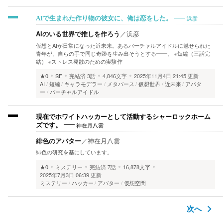
浜彦
AIで生まれた作り物の彼女に、俺は恋をした。
AIのいる世界で推しを作ろう
／
浜彦
仮想とAIが日常になった近未来。あるバーチャルアイドルに魅せられた
青年が、自らの手で同じ奇跡を生み出そうとする――。 ※短編（三話完
結） ※ストレス発散のための実験作
★0
SF
完結済
3話
4,846文字
2025年11月4日 21:45 更新
AI
短編
キャラモデラー
メタバース
仮想世界
近未来
アバタ
ー
バーチャルアイドル
現在でホワイトハッカーとして活動するシャーロックホーム
神在月八雲
ズです。
緋色のアバター
／
神在月八雲
緋色の研究を基にしています。
★0
ミステリー
完結済
7話
16,878文字
2025年7月3日 06:39 更新
ミステリー
ハッカー
アバター
仮想空間
次へ