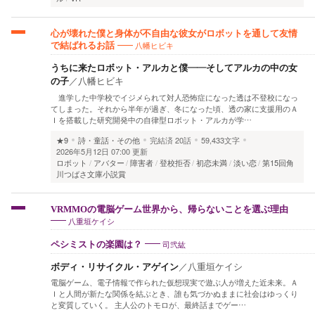
心が壊れた僕と身体が不自由な彼女がロボットを通して友情
八幡ヒビキ
で結ばれるお話
うちに来たロボット・アルカと僕――そしてアルカの中の女
の子
／
八幡ヒビキ
進学した中学校でイジメられて対人恐怖症になった透は不登校になっ
てしまった。それから半年が過ぎ、冬になった頃、透の家に支援用のＡ
Ｉを搭載した研究開発中の自律型ロボット・アルカが学…
★9
詩・童話・その他
完結済
20話
59,433文字
2026年5月12日 07:00 更新
ロボット
アバター
障害者
登校拒否
初恋未満
淡い恋
第15回角
川つばさ文庫小説賞
VRMMOの電脳ゲーム世界から、帰らないことを選ぶ理由
八重垣ケイシ
司弐紘
ペシミストの楽園は？
ボディ・リサイクル・アゲイン
／
八重垣ケイシ
電脳ゲーム、電子情報で作られた仮想現実で遊ぶ人が増えた近未来。Ａ
Ｉと人間が新たな関係を結ぶとき、誰も気づかぬままに社会はゆっくり
と変質していく。 主人公のトモロが、最終話までゲー…