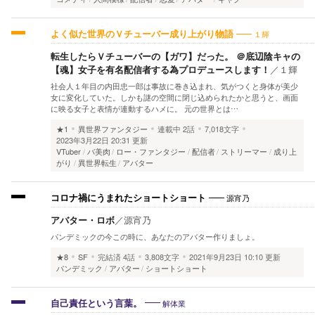
１輝
よく似た世界のＶチューバー成り上がり物語
転生したらＶチューバーの【ガワ】だった。 ＠底辺陰キャの
【魂】女子を有名配信者する為プロデュースします！
／
１輝
社会人１年目の内田忠一郎は事故に巻き込まれ、気がつくと身体が美少
女に変化していた。しかも謎の空間に閉じ込められたかと思うと、画面
に映る女子と表情が連動するハメに。 元の世界とは…
★1
異世界ファンタジー
連載中
2話
7,018文字
2023年3月22日 20:31 更新
VTuber
バ美肉
ロー・ファンタジー
配信者
ストリーマー
成り上
がり
異世界転生
アバター
源宵乃
コロナ禍にうまれたショートショート
アバター・ロボ
／
源宵乃
パンデミックの今この時に、あなたのアバター作りましょ。
★8
SF
完結済
4話
3,808文字
2021年9月23日 10:10 更新
パンデミック
アバター
ショートショート
解体業
自己責任という言葉。