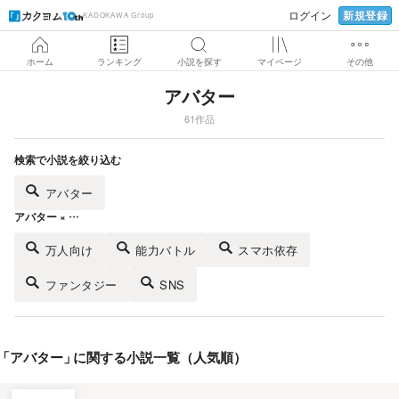
新規登録
ログイン
KADOKAWA Group
ホーム
ランキング
小説を探す
マイページ
その他
アバター
61作品
検索で小説を絞り込む
アバター
アバター × …
万人向け
能力バトル
スマホ依存
ファンタジー
SNS
「
アバター
」
に関する小説一覧（人気順）