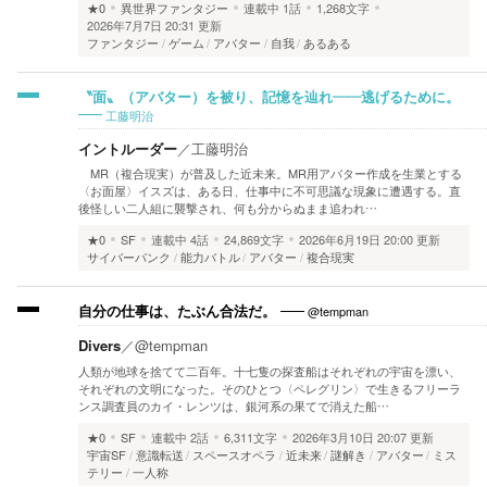
★0
異世界ファンタジー
連載中
1話
1,268文字
2026年7月7日 20:31 更新
ファンタジー
ゲーム
アバター
自我
あるある
〝面〟（アバター）を被り、記憶を辿れ――逃げるために。
工藤明治
イントルーダー
／
工藤明治
MR（複合現実）が普及した近未来。MR用アバター作成を生業とする
〈お面屋〉イスズは、ある日、仕事中に不可思議な現象に遭遇する。直
後怪しい二人組に襲撃され、何も分からぬまま追われ…
★0
SF
連載中
4話
24,869文字
2026年6月19日 20:00 更新
サイバーパンク
能力バトル
アバター
複合現実
@tempman
自分の仕事は、たぶん合法だ。
Divers
／
@tempman
人類が地球を捨てて二百年。十七隻の探査船はそれぞれの宇宙を漂い、
それぞれの文明になった。そのひとつ〈ペレグリン〉で生きるフリーラ
ンス調査員のカイ・レンツは、銀河系の果てで消えた船…
★0
SF
連載中
2話
6,311文字
2026年3月10日 20:07 更新
宇宙SF
意識転送
スペースオペラ
近未来
謎解き
アバター
ミス
テリー
一人称