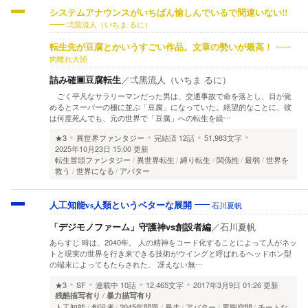
システムアナウンスがいちばん愉しんでいるで間違いない!!
弌黑流人（いちま るに）
転生先が豆腐とかいうすごい作品。文章の勢いが最高！
肉離れ大陸
詰み確▣豆腐転生
／
弌黑流人（いちま るに）
ごく平凡なサラリーマンだった男は、交通事故で命を落とし、目が覚
めるとスーパーの棚に並ぶ「豆腐」になっていた。 ​絶望的なことに、彼
は何度死んでも、元の世界で「豆腐」への転生を繰…
★3
異世界ファンタジー
完結済
12話
51,983文字
2025年10月23日 15:00 更新
転生冒頭ファンタジー
異世界転生
縛り転生
関係性
最弱
世界を
救う
世界になる
アバター
石川夏帆
人工知能vs人類というベターな展開
「デジモノファーム」守護神vs創設者編
／
石川夏帆
あらすじ 時は、2040年。 人の精神をコード化することによって人がネッ
トと現実の世界を行き来できる技術がウイングと呼ばれるヘッドホン型
の端末によってもたらされた。 冴えない無…
★3
SF
連載中
10話
12,465文字
2017年3月9日 01:26 更新
残酷描写有り
暴力描写有り
人工知能
創設者
2045年問題
暴走
アバター
電脳空間
チートな