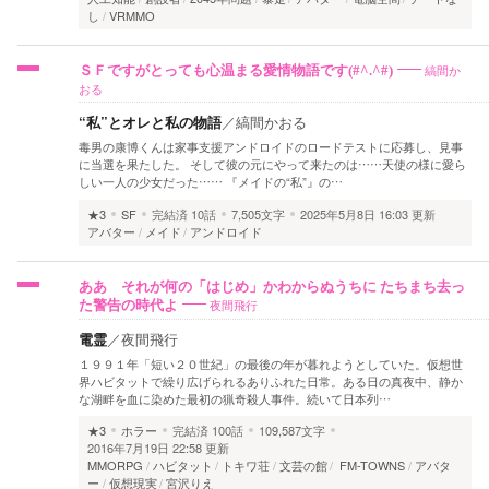
し
VRMMO
縞間か
ＳＦですがとっても心温まる愛情物語です(#^.^#)
おる
“私”とオレと私の物語
／
縞間かおる
毒男の康博くんは家事支援アンドロイドのロードテストに応募し、見事
に当選を果たした。 そして彼の元にやって来たのは……天使の様に愛ら
しい一人の少女だった…… 『メイドの“私”』の…
★3
SF
完結済
10話
7,505文字
2025年5月8日 16:03 更新
アバター
メイド
アンドロイド
ああ それが何の「はじめ」かわからぬうちに たちまち去っ
夜間飛行
た警告の時代よ
電霊
／
夜間飛行
１９９１年「短い２０世紀」の最後の年が暮れようとしていた。仮想世
界ハビタットで繰り広げられるありふれた日常。ある日の真夜中、静か
な湖畔を血に染めた最初の猟奇殺人事件。続いて日本列…
★3
ホラー
完結済
100話
109,587文字
2016年7月19日 22:58 更新
MMORPG
ハビタット
トキワ荘
文芸の館
FM-TOWNS
アバタ
ー
仮想現実
宮沢りえ