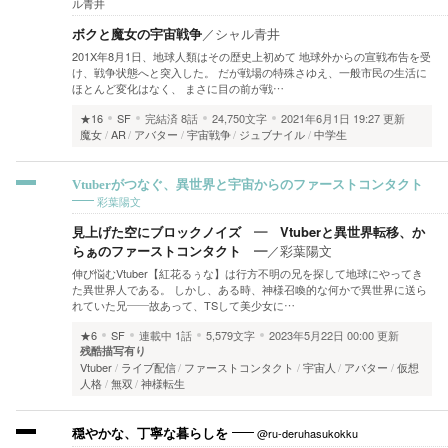
ル青井
ボクと魔女の宇宙戦争
／
シャル青井
201X年8月1日、地球人類はその歴史上初めて 地球外からの宣戦布告を受
け、戦争状態へと突入した。 だが戦場の特殊さゆえ、一般市民の生活に
ほとんど変化はなく、 まさに目の前が戦…
★16
SF
完結済
8話
24,750文字
2021年6月1日 19:27 更新
魔女
AR
アバター
宇宙戦争
ジュブナイル
中学生
Vtuberがつなぐ、異世界と宇宙からのファーストコンタクト
彩葉陽文
見上げた空にブロックノイズ ― Vtuberと異世界転移、か
らぁのファーストコンタクト ―
／
彩葉陽文
伸び悩むVtuber【紅花るぅな】は行方不明の兄を探して地球にやってき
た異世界人である。 しかし、ある時、神様召喚的な何かで異世界に送ら
れていた兄――故あって、TSして美少女に…
★6
SF
連載中
1話
5,579文字
2023年5月22日 00:00 更新
残酷描写有り
Vtuber
ライブ配信
ファーストコンタクト
宇宙人
アバター
仮想
人格
無双
神様転生
@ru-deruhasukokku
穏やかな、丁寧な暮らしを