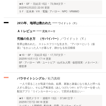
★8
SF
完結済
15話
73,564文字
2020年2月22日 22:00 更新
ＳＦ
近未来
VＲ
電脳
アバター
NPC
VRMMO
ワイドット（Y.）
2055年、地球は救われた
尻鳥マーサ
ＡＩレビュー
究極の生き方 （サバイバー）
／
ワイドット（Y.）
世界は救われた。 ストレスフリーな生き方。 “アバターという（仮
面）”をかぶった人々が暮らす、静かなる生活模様
★10
SF
完結済
9話
17,737文字
2025年10月11日 17:14 更新
SF
アバター
VR
ユートピア
ねずみ人間
仮想現実
メタバース
環世界
パラサイトシングル
／
杜乃真樹
一人で居ることが気楽で自由。結果、家族と疎遠になり友人と呼べる
人すら居ない。そんな芦柘達也（あしつげたつや）がアバターを使った
配信アプリ「リインカーネーション」で尻叩き配信とい…
★9
現代ドラマ
連載中
13話
37,661文字
2025年7月7日 08:18 更新
コメディ
人間模様
配信者
恋愛
アバター
ギャグ