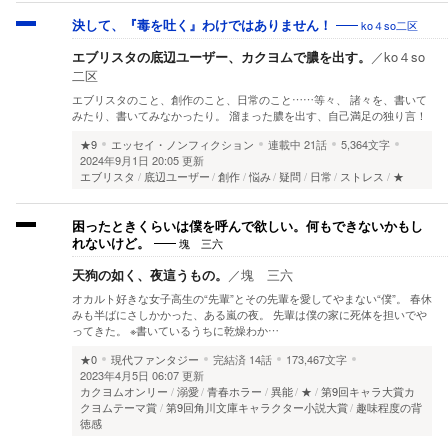
ko４so二区
決して、『毒を吐く』わけではありません！
エブリスタの底辺ユーザー、カクヨムで膿を出す。
／
ko４so
二区
エブリスタのこと、創作のこと、日常のこと……等々、 諸々を、書いて
みたり、書いてみなかったり。 溜まった膿を出す、自己満足の独り言！
★9
エッセイ・ノンフィクション
連載中
21話
5,364文字
2024年9月1日 20:05 更新
エブリスタ
底辺ユーザー
創作
悩み
疑問
日常
ストレス
★
困ったときくらいは僕を呼んで欲しい。何もできないかもし
塊 三六
れないけど。
天狗の如く、夜這うもの。
／
塊 三六
オカルト好きな女子高生の“先輩”とその先輩を愛してやまない“僕”。 春休
みも半ばにさしかかった、ある嵐の夜。 先輩は僕の家に死体を担いでや
ってきた。 ※書いているうちに乾燥わか…
★0
現代ファンタジー
完結済
14話
173,467文字
2023年4月5日 06:07 更新
カクヨムオンリー
溺愛
青春ホラー
異能
★
第9回キャラ大賞カ
クヨムテーマ賞
第9回角川文庫キャラクター小説大賞
趣味程度の背
徳感