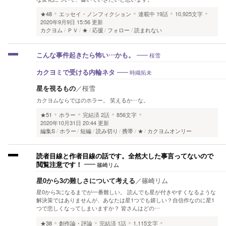
★48
エッセイ・ノンフィクション
連載中
19話
10,925文字
2020年9月9日 15:56 更新
カクヨム
ＰＶ
★
応援
フォロー
読まれない
桜雪
こんな事件起きたら怖い…かも。
時織拓未
カクヨミで受ける内輪ネタ
星を視るもの
／
桜雪
カクヨムならではのホラー。 笑えるか…な。
★51
ホラー
完結済
2話
856文字
2020年10月31日 20:44 更新
編集S
ホラー
短編
読み切り
携帯
★
カクヨムオンリー
読者目線と作者目線の話です。全然大した事言ってないので
篠崎リム
閲覧注意です！
星0から3の難しさについて考える
／
篠崎リム
星0から3になるまでが一番難しい。 読んでも星が付きやすくなるような
解決策ではありませんが、あなたは星1つでも嬉しい？自信作なのに星1
つで悲しくなってしまいますか？ 皆さんはどの…
★38
創作論・評論
完結済
1話
1,115文字