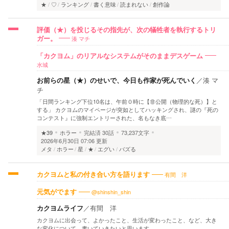
★
♡
ランキング
書く意味
読まれない
創作論
評価（★）を投じるその指先が、次の犠牲者を執行するトリ
湊 マチ
ガー。
「カクヨム」のリアルなシステムがそのままデスゲーム
水城
お前らの星（★）のせいで、今日も作家が死んでいく
／
湊 マ
チ
「日間ランキング下位10名は、午前０時に【非公開（物理的な死）】と
する」 カクヨムのマイページが突如としてハッキングされ、謎の『死の
コンテスト』に強制エントリーされた、名もなき底…
★39
ホラー
完結済
30話
73,237文字
2026年6月30日 07:06 更新
メタ
ホラー
星
★
エグい
バズる
有間 洋
カクヨムと私の付き合い方を語ります
@shinshin_shin
元気がでます
カクヨムライフ
／
有間 洋
カクヨムに出会って、よかったこと、生活が変わったこと、など、大き
な変化について、書いていきたいと思います。