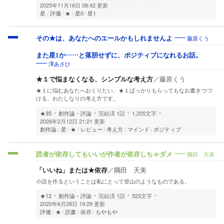
2025年11月16日 08:42 更新
星
評価
★
星0
星1
藤原くう
その★は、あなたへのエールかもしれませんよ
また星1か……と落胆せずに、ポジティブになれるお話。
澤あさひ
★１で悩まなくなる、シンプルな考え方
／
藤原くう
★１に悩むあなたへおくりたい、★１ばっかりもらってもなお書きつづ
ける、わたしなりの考え方です。
★35
創作論・評論
完結済
1話
1,205文字
2026年2月12日 21:21 更新
創作論
星
★
レビュー
考え方
マインド
ポジティブ
隅田 天美
読者が依存してもいいが作者が依存しちゃダメ
「いいね」または★依存
／
隅田 天美
小説を作るということは私にとって登山のようなものである。
★12
創作論・評論
完結済
1話
523文字
2020年6月28日 19:29 更新
評価
★
読書
依存
もやもや