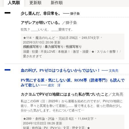
人気順
更新順
新作順
獅子梟
少し歪んだ、非日常を。
アザレアが咲いている。
／
獅子梟
狂気？ ____いいえ、 ____愛情です。
★114
魔法のiらんど
完結済
256話
249,574文字
2025年3月10日 20:06 更新
残酷描写有り
暴力描写有り
性描写有り
溺愛
狂愛
不良LOVE
本格派！
激甘・溺愛
★
スリル！衝撃！
愛されすぎて
文鳥亮
血の叫び。PVゼロはつまらないからではない！
PV気にする派・気にしない派、ROM専（読者専門）も読んで
成宮 澪
みて欲しい
カクヨムでPVゼロ地獄にはまった私が気づいたこと
／
文鳥亮
私はこのGW（注：2023年）から連載を始めたのですが、PVゼロ地獄に
嵌り、早々と尻尾を巻いて退散し‥‥‥ 後で考えると、嵌った理由が少し
分かった気がします。それについて述べて…
★289
創作論・評論
完結済
8話
11,644文字
2024年12月22日 06:26 更新
短篇
創作論
PV
PVゼロ
文芸
歴史文芸
★