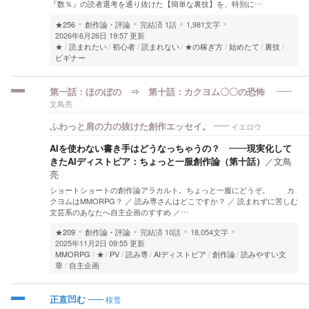
『数％』の読者選考を通り抜けた【簡単な裏技】を、特別に…
★256
創作論・評論
完結済
1話
1,981文字
2026年6月26日 19:57 更新
★
読まれたい
初心者
読まれない
★の稼ぎ方
始めたて
裏技
ビギナー
第一話：ほのぼの ⇒ 第十話：カクヨム〇〇の恐怖
文鳥亮
イエロウ
ふわっと肩の力の抜けた創作エッセイ。
AIを使わない書き手はどうなっちゃうの？ ——現実化して
きたAIディストピア：ちょっと一服創作論（第十話）
／
文鳥
亮
ショートショートの創作論アラカルト。ちょっと一服にどうぞ。 カ
クヨムはMMORPG？ ／ 読み専さんはどこですか？ ／ 読まれずに苦しむ
文芸系のあなたへ自主企画のすすめ ／…
★209
創作論・評論
完結済
10話
18,054文字
2025年11月2日 09:55 更新
MMORPG
★
PV
読み専
AIディストピア
創作論
読みやすい文
章
自主企画
桜雪
正直凹む