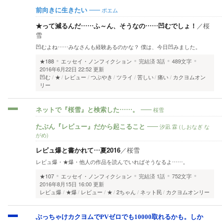
ポエム
前向きに生きたい
★って減るんだ……ふ～ん、そうなの……凹むでしょ！
／
桜
雪
凹むよね……みなさんも経験あるのかな？ 僕は、今日凹みました。
★188
エッセイ・ノンフィクション
完結済
3話
489文字
2016年6月22日 22:52 更新
凹む
★
レビュー
つぶやき
ツライ
苦しい
痛い
カクヨムオン
リー
桜雪
ネットで『桜雪』と検索した……。
汐凪 霖 (しおなぎ な
たぶん『レビュー』だから起こること
がめ)
レビュ爆と書かれて…夏2016
／
桜雪
レビュ爆・★爆・他人の作品を読んでいればそうなるよ……。
★107
エッセイ・ノンフィクション
完結済
1話
752文字
2016年8月15日 16:00 更新
レビュ爆
★爆
レビュー
★
2ちゃん
ネット民
カクヨムオンリー
ぶっちゃけカクヨムでPVゼロでも10000取れるかも。しか