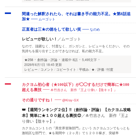
間違った解釈されたら、それは書き手の能力不足。★第8話追
ムーゴット
加★
なのめ
正直者は三★の徳をして欲しい笑
レビューが欲しい！
／
ムーゴット
なので、躊躇なく、忖度なく、ガシガシと、レビューをください。 その
気持ちを掘り出すことができなければ、私の能力不足。
★258
創作論・評論
連載中
8話
5,495文字
2026年6月1日 18:45 更新
レビュー
コメント
コピーライト
平積み
★
評価
忖度
カクヨム初心者（★100以下）が◯◯するだけで簡単に★100
🎍竹吉さん 新作『王より偉い【陰キャ】』
超える裏技
@Kray-GX
その通りですね！
👑【週間ランキング２位】‼️（創作論・評論）【カクヨム攻略
本】簡単に★１００超える裏技😊
／
🎍竹吉さん 新作『王よ
り偉い【陰キャ】』
カクヨムコン１１の『異世界冒険部門』という カクヨムコンでもっとも
激戦区な部門で、★を期間中（２ヶ月）で１２００稼ぎ、突破率