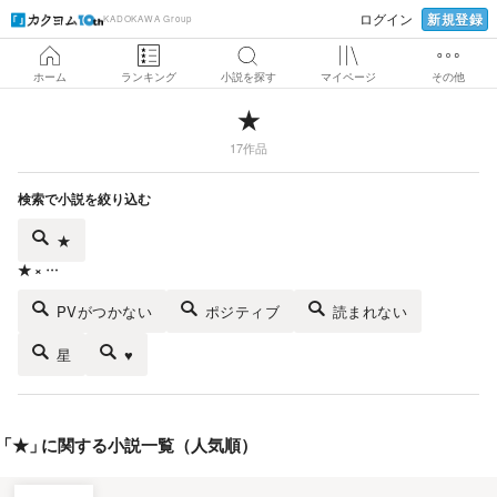
新規登録
ログイン
KADOKAWA Group
ホーム
ランキング
小説を探す
マイページ
その他
★
17作品
検索で小説を絞り込む
★
★ × …
PVがつかない
ポジティブ
読まれない
星
♥
「
★
」
に関する小説一覧（人気順）