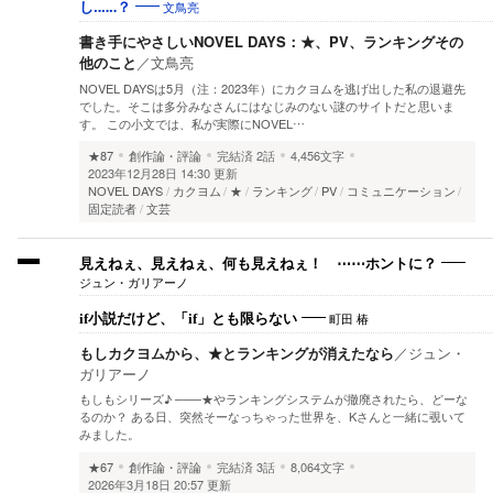
文鳥亮
し‥‥‥？
書き手にやさしいNOVEL DAYS：★、PV、ランキングその
他のこと
／
文鳥亮
NOVEL DAYSは5月（注：2023年）にカクヨムを逃げ出した私の退避先
でした。そこは多分みなさんにはなじみのない謎のサイトだと思いま
す。 この小文では、私が実際にNOVEL…
★87
創作論・評論
完結済
2話
4,456文字
2023年12月28日 14:30 更新
NOVEL DAYS
カクヨム
★
ランキング
PV
コミュニケーション
固定読者
文芸
見えねぇ、見えねぇ、何も見えねぇ！ ⋯⋯ホントに？
ジュン・ガリアーノ
町田 椿
if小説だけど、「if」とも限らない
もしカクヨムから、★とランキングが消えたなら
／
ジュン・
ガリアーノ
もしもシリーズ♪ ───★やランキングシステムが撤廃されたら、どーな
るのか？ ある日、突然そーなっちゃった世界を、Kさんと一緒に覗いて
みました。
★67
創作論・評論
完結済
3話
8,064文字
2026年3月18日 20:57 更新