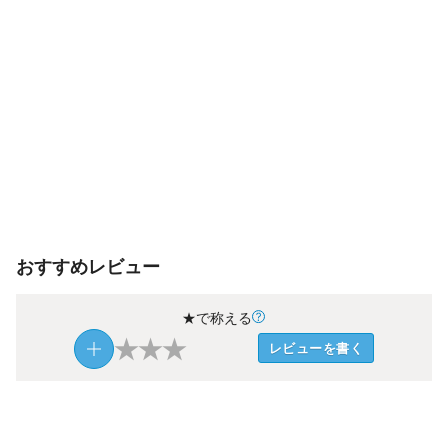
おすすめレビュー
★で称える
★
★
★
レビューを書く