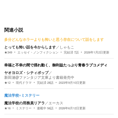
関連小説
多分どんなホラーよりも怖いと思う存在について話をします
とっても怖い話を今からします
／
しゃもこ
★
349
エッセイ・ノンフィクション
完結済
7
話
2026年1月2日
更新
幸福と不幸の間で揺れ動く、御利益たっぷり青春ラブコメディ
ヤオヨロズ・シティポップ
／
新田漣@ファンタジア文庫より書籍発売中
★
12
現代ドラマ
完結済
28
話
2023年9月10日
更新
魔法学校×ミステリー
魔法学校の用務員リアラ
／
エーカス
★
16
ミステリー
連載中
56
話
2026年6月12日
更新