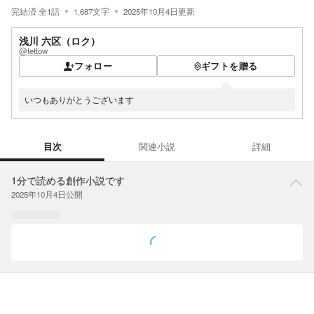
完結済
全
1
話
1,687
文字
2025年10月4日
更新
浅川 六区（ロク）
@tettow
フォロー
ギフトを贈る
いつもありがとうございます
目次
関連小説
詳細
目次
1分で読める創作小説です
2025年10月4日
公開