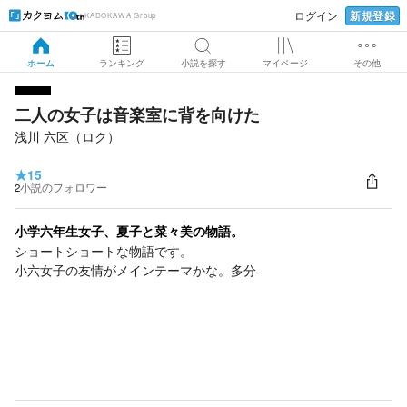
新規登録
ログイン
KADOKAWA Group
ホーム
ランキング
小説を探す
マイページ
その他
二人の女子は音楽室に背を向けた
浅川 六区（ロク）
★
15
2
小説のフォロワー
小学六年生女子、夏子と菜々美の物語。
ショートショートな物語です。
小六女子の友情がメインテーマかな。多分