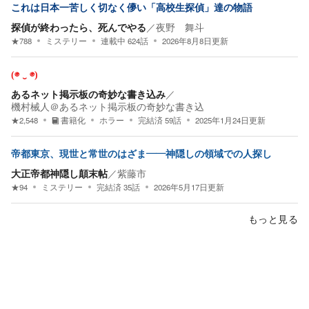
これは日本一苦しく切なく儚い「高校生探偵」達の物語
探偵が終わったら、死んでやる
／
夜野 舞斗
★
788
ミステリー
連載中
624
話
2026年8月8日
更新
(◉ ‿ ◉)
あるネット掲示板の奇妙な書き込み
／
機村械人＠あるネット掲示板の奇妙な書き込
★
2,548
書籍化
ホラー
完結済
59
話
2025年1月24日
更新
帝都東京、現世と常世のはざま――神隠しの領域での人探し
大正帝都神隠し顛末帖
／
紫藤市
★
94
ミステリー
完結済
35
話
2026年5月17日
更新
もっと見る