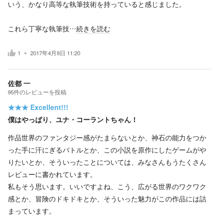
いう、かなり高等な執筆技術を持っていると感じました。
これら丁寧な執筆技…
続きを読む
1
2017年4月9日 11:20
佐都 一
95
件の
レビューを投稿
★★★
Excellent!!!
僕はやっぱり、ユナ・コーラントちゃん！
作品世界のファンタジー感がたまらないとか、神石の能力をつか
った手に汗にぎるバトルとか、この小説を原作にしたゲームがや
りたいとか、そういったことについては、みなさんもうたくさん
レビューに書かれています。
私もそう思います。いいですよね、こう、広がる世界のワクワク
感とか、冒険のドキドキとか、そういった魅力がこの作品には詰
まっています。