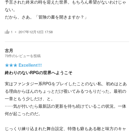
予言された終末の時を迎えた世界。もちろん希望がないわけじゃ
ない。
だから、さあ。「冒険の書を開きますか？」
1
2017年12月12日 17:58
古月
73
件の
レビューを投稿
★★★
Excellent!!!
終わりのないRPGの世界へようこそ
実はファンタジー系RPGをプレイしたことのない私、初めはとあ
る理由からほんのちょっとだけ覗いてみるつもりだった。最初の
一章ともう少しだけ、と。
……気が付いたら最新話の更新を待ち続けているこの状況。一体
何が起こったのだ。
じっくり練り込まれた舞台設定、特徴も癖もある敵と味方のキャ