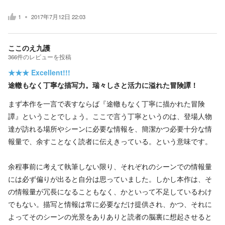
1
2017年7月12日 22:03
ここのえ九護
366
件の
レビューを投稿
★★★
Excellent!!!
途轍もなく丁寧な描写力。瑞々しさと活力に溢れた冒険譚！
まず本作を一言で表すならば『途轍もなく丁寧に描かれた冒険
譚』ということでしょう。ここで言う丁寧というのは、登場人物
達が訪れる場所やシーンに必要な情報を、簡潔かつ必要十分な情
報量で、余すことなく読者に伝えきっている。という意味です。
余程事前に考えて執筆しない限り、それぞれのシーンでの情報量
には必ず偏りが出ると自分は思っていました。しかし本作は、そ
の情報量が冗長になることもなく、かといって不足しているわけ
でもない。描写と情報は常に必要なだけ提供され、かつ、それに
よってそのシーンの光景をありありと読者の脳裏に想起させると