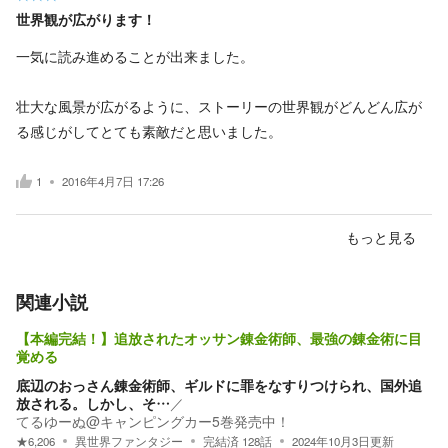
世界観が広がります！
一気に読み進めることが出来ました。
壮大な風景が広がるように、ストーリーの世界観がどんどん広が
る感じがしてとても素敵だと思いました。
1
2016年4月7日 17:26
もっと見る
関連小説
【本編完結！】追放されたオッサン錬金術師、最強の錬金術に目
覚める
底辺のおっさん錬金術師、ギルドに罪をなすりつけられ、国外追
放される。しかし、そ…
／
てるゆーぬ@キャンピングカー5巻発売中！
★
6,206
異世界ファンタジー
完結済
128
話
2024年10月3日
更新