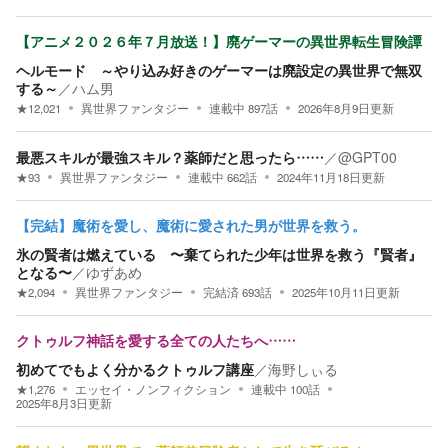
【アニメ２０２６年７月放送！】廃ゲーマーの異世界転生冒険譚
ヘルモード ～やり込み好きのゲーマーは廃設定の異世界で無双
する～
／
ハム男
★
12,021
異世界ファンタジー
連載中
897
話
2026年8月9日
更新
最悪スキルが最強スキル？薬師だと思ったら……
／
@GPT00
★
93
異世界ファンタジー
連載中
662
話
2024年11月18日
更新
【完結】魔術を愛し、魔術に愛された男が世界を救う。
氷の賢者は燃えている 〜棄てられた少年は世界を救う『賢者』
となる〜
／
ゆずあめ
★
2,094
異世界ファンタジー
完結済
693
話
2025年10月11日
更新
クトゥルフ神話を愛する全ての人たちへ……
初めてでもよく分かるクトゥルフ講座
／
海野しぃる
★
1,276
エッセイ・ノンフィクション
連載中
100
話
2025年8月3日
更新