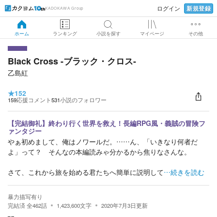
新規登録
ログイン
KADOKAWA Group
ホーム
ランキング
小説を探す
マイページ
その他
Black Cross -ブラック・クロス-
乙島紅
★
152
159
応援コメント
531
小説のフォロワー
【完結御礼】終わり行く世界を救え！長編RPG風・義賊の冒険フ
ァンタジー
やぁ初めまして、俺はノワールだ。……ん、「いきなり何者だ
よ」って？ そんなの本編読みゃ分かるから焦りなさんな。
さて、これから旅を始める君たちへ簡単に説明して
…続きを読む
暴力描写有り
完結済
全
462
話
1,423,600
文字
2020年7月3日
更新