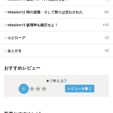
mission12 時の追憶・そして契りは交わされた
8話
mission13 破壊神を鎮圧せよ！
61話
エピローグ
1話
あとがき
1話
おすすめレビュー
★で称える
★
★
★
レビューを書く