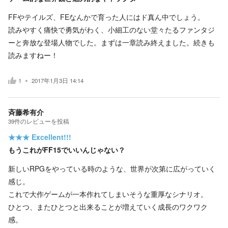
FFやテイルズ、FEなんかで育った人にはド真ん中でしょう。
読みやすく痛快で勇気がわく、小細工のない堂々たるファンタジ
ーと奔放な登場人物でした。まずは一章読み終えました。続きも
読みますねー！
1
2017年1月3日 14:14
斉藤希有介
39
件の
レビューを投稿
★★★
Excellent!!!
もうこれがFF15でいいんじゃない？
新しいRPGをやっている時のような、世界が次第に広がっていく
感じ。
これで大作ゲームが一本作れてしまいそうな重厚なシナリオ。
ひとつ、またひとつと出来ることが増えていく成長のワクワク
感。