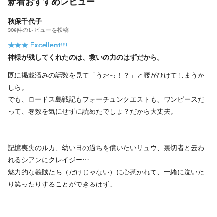
新着おすすめレビュー
秋保千代子
306
件の
レビューを投稿
★★★
Excellent!!!
神様が残してくれたのは、救いの力のはずだから。
既に掲載済みの話数を見て「うおっ！？」と腰がひけてしまうか
しら。
でも、ロードス島戦記もフォーチュンクエストも、ワンピースだ
って、巻数を気にせずに読めたでしょ？だから大丈夫。
記憶喪失のルカ、幼い日の過ちを償いたいリュウ、裏切者と云わ
れるシアンにクレイジー…
魅力的な義賊たち（だけじゃない）に心惹かれて、一緒に泣いた
り笑ったりすることができるはず。