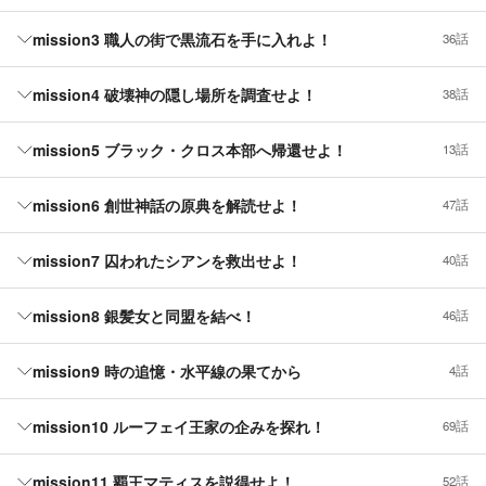
mission3 職人の街で黒流石を手に入れよ！
36話
mission4 破壊神の隠し場所を調査せよ！
38話
mission5 ブラック・クロス本部へ帰還せよ！
13話
mission6 創世神話の原典を解読せよ！
47話
mission7 囚われたシアンを救出せよ！
40話
mission8 銀髪女と同盟を結べ！
46話
mission9 時の追憶・水平線の果てから
4話
mission10 ルーフェイ王家の企みを探れ！
69話
mission11 覇王マティスを説得せよ！
52話