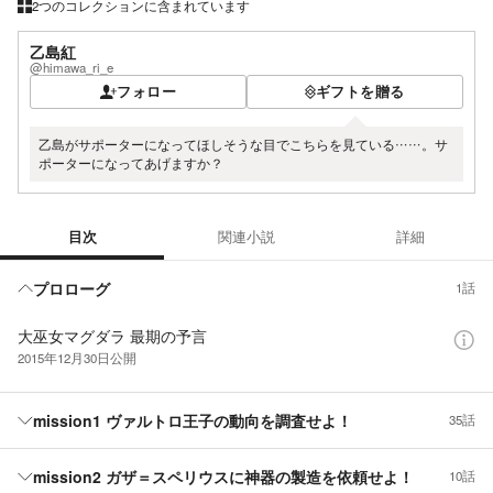
2つのコレクションに含まれています
乙島紅
@himawa_ri_e
フォロー
ギフトを贈る
乙島がサポーターになってほしそうな目でこちらを見ている……。サ
ポーターになってあげますか？
目次
関連小説
詳細
目次
プロローグ
1話
大巫女マグダラ 最期の予言
2015年12月30日
公開
mission1 ヴァルトロ王子の動向を調査せよ！
35話
mission2 ガザ＝スペリウスに神器の製造を依頼せよ！
10話