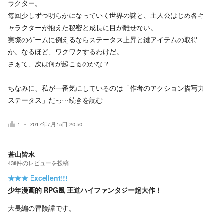
ラクター。
毎回少しずつ明らかになっていく世界の謎と、主人公はじめ各キ
ャラクターが抱えた秘密と成長に目が離せない。
実際のゲームに例えるならステータス上昇と鍵アイテムの取得
か。なるほど、ワクワクするわけだ。
さぁて、次は何が起こるのかな？
ちなみに、私が一番気にしているのは「作者のアクション描写力
ステータス」だっ…
続きを読む
1
2017年7月15日 20:50
蒼山皆水
438
件の
レビューを投稿
★★★
Excellent!!!
少年漫画的 RPG風 王道ハイファンタジー超大作！
大長編の冒険譚です。