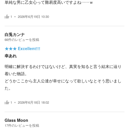
単純な男に乙女心って難易度高いですよね……ｗ
1
2026年6月19日 10:30
白兎カンナ
66
件の
レビューを投稿
★★★
Excellent!!!
幸あれ
明確に解決するわけではないけど、真実を知ると言う結末に辿り
着いた物語。
どうかここから主人公達が幸せになって欲しいなとそう思いまし
た。
1
2026年6月18日 18:02
Glass Moon
17
件の
レビューを投稿