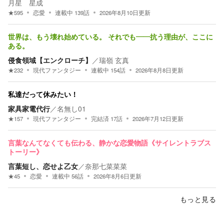
月星 星成
★
595
恋愛
連載中
139
話
2026年8月10日
更新
世界は、もう壊れ始めている。 それでも――抗う理由が、ここに
ある。
侵食領域【エンクローチ】
／
瑞嶺 玄真
★
232
現代ファンタジー
連載中
154
話
2026年8月8日
更新
私達だって休みたい！
家具家電代行
／
名無し01
★
157
現代ファンタジー
完結済
17
話
2026年7月12日
更新
言葉なんてなくても伝わる、静かな恋愛物語《サイレントラブス
トーリー》
言葉短し、恋せよ乙女
／
奈那七菜菜菜
★
45
恋愛
連載中
56
話
2026年8月6日
更新
もっと見る