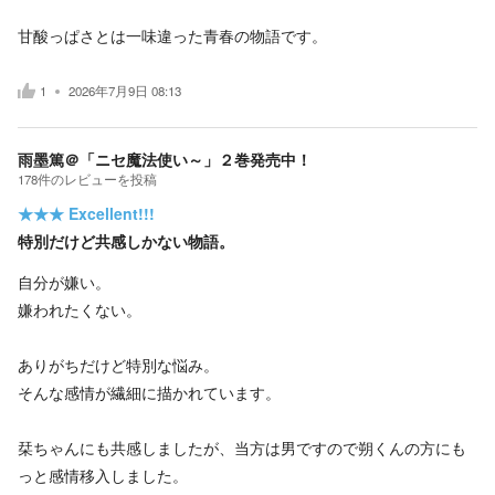
甘酸っぱさとは一味違った青春の物語です。
1
2026年7月9日 08:13
雨墨篤＠「ニセ魔法使い～」２巻発売中！
178
件の
レビューを投稿
★★★
Excellent!!!
特別だけど共感しかない物語。
自分が嫌い。
嫌われたくない。
ありがちだけど特別な悩み。
そんな感情が繊細に描かれています。
栞ちゃんにも共感しましたが、当方は男ですので朔くんの方にも
っと感情移入しました。