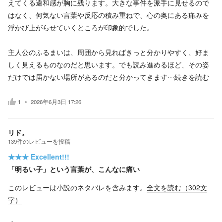
えてくる違和感が胸に残ります。大きな事件を派手に見せるので
はなく、何気ない言葉や反応の積み重ねで、心の奥にある痛みを
浮かび上がらせていくところが印象的でした。
主人公のふるまいは、周囲から見ればきっと分かりやすく、好ま
しく見えるものなのだと思います。でも読み進めるほど、その姿
だけでは届かない場所があるのだと分かってきます…
続きを読む
1
2026年6月3日 17:26
リド。
139
件の
レビューを投稿
★★★
Excellent!!!
「明るい子」という言葉が、こんなに痛い
このレビューは小説のネタバレを含みます。
全文を読む（
302
文
字）