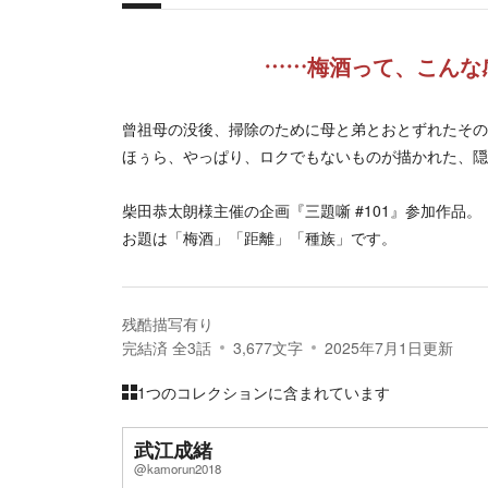
概要
……梅酒って、こんな
曾祖母の没後、掃除のために母と弟とおとずれたその
ほぅら、やっぱり、ロクでもないものが描かれた、隠
柴田恭太朗様主催の企画『三題噺 #101』参加作品。
お題は「梅酒」「距離」「種族」です。
残酷描写有り
完結済
全
3
話
3,677
文字
2025年7月1日
更新
1つのコレクションに含まれています
武江成緒
@kamorun2018