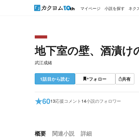
マイページ
小説を探す
ネク
地下室の壁、酒漬け
武江成緒
1話目から読む
フォロー
共有
★
60
13
応援コメント
14
小説のフォロワー
概要
関連小説
詳細