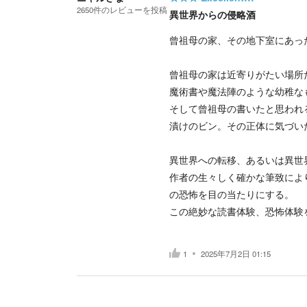
2650
件の
レビューを投稿
異世界からの侵略酒
曾祖母の家、その地下室にあっ
曾祖母の家は近寄りがたい場所
魔術書や魔法陣のような幼稚な
そして曾祖母の書いたと思われ
漬けのビン。その正体に気づい
異世界への転移、あるいは異世
作者の生々しく確かな筆致によ
の恐怖を目の当たりにする。
この絶妙な読書体験、恐怖体験
1
2025年7月2日 01:15