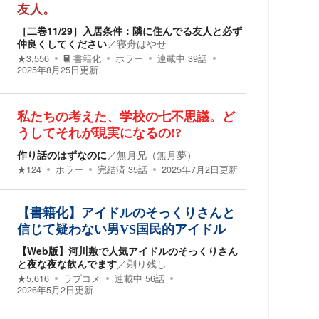
友人。
［二巻11/29］入居条件：隣に住んでる友人と必ず
仲良くしてください
／
寝舟はやせ
★
3,556
書籍化
ホラー
連載中
39
話
2025年8月25日
更新
私たちの考えた、学校の七不思議。ど
うしてそれが現実になるの!?
作り話のはずなのに
／
無月兄（無月夢）
★
124
ホラー
完結済
35
話
2025年7月2日
更新
【書籍化】アイドルのそっくりさんと
信じて疑わない男VS国民的アイドル
【Web版】河川敷で人気アイドルのそっくりさん
と夜な夜な飲んでます
／
剃り残し
★
5,616
ラブコメ
連載中
56
話
2026年5月2日
更新