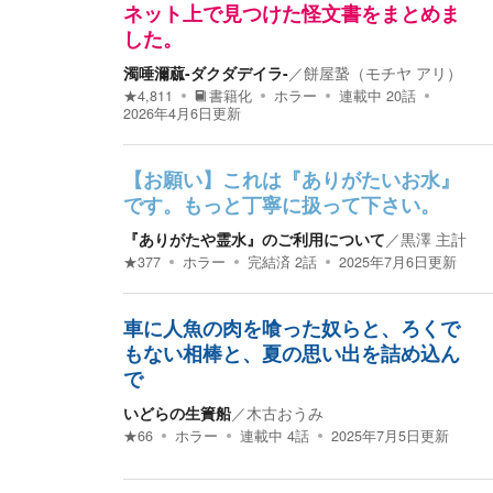
ネット上で見つけた怪文書をまとめま
した。
濁唾濔蓏-ダクダデイラ-
／
餅屋䖸（モチヤ アリ）
★
4,811
書籍化
ホラー
連載中
20
話
2026年4月6日
更新
【お願い】これは『ありがたいお水』
です。もっと丁寧に扱って下さい。
『ありがたや霊水』のご利用について
／
黒澤 主計
★
377
ホラー
完結済
2
話
2025年7月6日
更新
車に人魚の肉を喰った奴らと、ろくで
もない相棒と、夏の思い出を詰め込ん
で
いどらの生簀船
／
木古おうみ
★
66
ホラー
連載中
4
話
2025年7月5日
更新