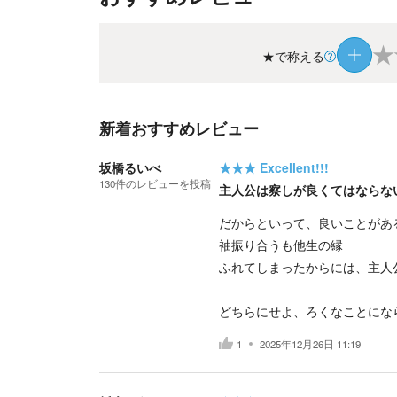
★
★で称える
新着おすすめレビュー
坂橋るいべ
★★★
Excellent!!!
130
件の
レビューを投稿
主人公は察しが良くてはならな
だからといって、良いことがあ
袖振り合うも他生の縁
ふれてしまったからには、主人
どちらにせよ、ろくなことにな
1
2025年12月26日 11:19