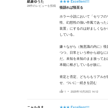
紙倉ゆうた
★★★
Excellent!!!
28
件の
レビューを投稿
怪語れば怪至る
ホラー小説において「セリフの
性、幻想性の強い作風であった
装置」にするのは好ましくなか
している。
嫌々ながら（無意識の内に）怪
つつ、日常という枠から頑なに
だ。未知を未知のまま放ってお
本能に根ざしているが故に。
肯定と否定、どちらもリアルが
せ、ついに…
続きを読む
1
2025年10月25日 14:12
ニャルさま
★★★
Excellent!!!