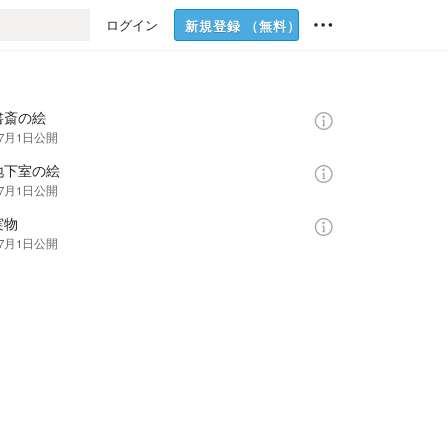
ログイン
新規登録
（無料）
書斎の絵
年7月1日
公開
地下室の絵
年7月1日
公開
実物
年7月1日
公開