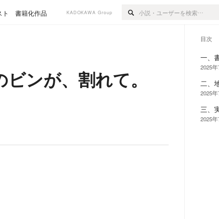
スト
書籍化作品
KADOKAWA Group
目次
一、
2025
のビンが、割れて。
二、
2025
三、
2025