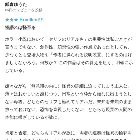
紙倉ゆうた
26
件の
レビューを投稿
★★★
Excellent!!!
怪語れば怪至る
ホラー小説において「セリフのリアルさ」の重要性は私ごときが
言うまでもない。創作性、幻想性の強い作風であったとしても、
少なくとも登場人物を「作者に操られる説明装置」にするのは好
ましくなかろう。何故か？ この作品はその答えを短く、明確に示
している。
嫌々ながら（無意識の内に）怪異の詳細に迫ってしまう主人公。
薄々はおかしいと感じつつ、日常という枠から頑なに出ようとし
ない母親。どちらのセリフも極めてリアルだ。未知を未知のまま
放っておけない、恐怖を直視したくない、どちらも現実の人間の
本能に根ざしているが故に。
肯定と否定、どちらもリアルが故に、両者の連奏は怪異の輪郭を