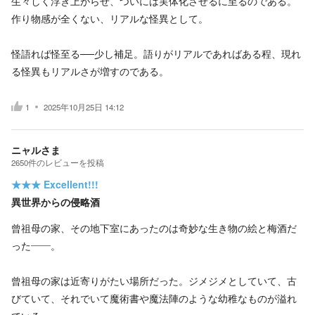
生々しく浮き上がらせ、ついには実体化させるに至るのである。
作り物感が全くない、リアルな怪異として。
怪語れば怪至る──少し補足。語りがリアルであればある程、現れ
る怪異もリアルさが増すのである。
1
2025年10月25日 14:12
ニャルさま
2650
件の
レビューを投稿
★★★
Excellent!!!
異世界からの侵略酒
曾祖母の家、その地下室にあったのは奇妙な生き物の絵と梅酒だ
った――。
曾祖母の家は近寄りがたい場所だった。ジメジメとしていて、古
びていて、それでいて魔術書や魔法陣のような幼稚なものが溢れ