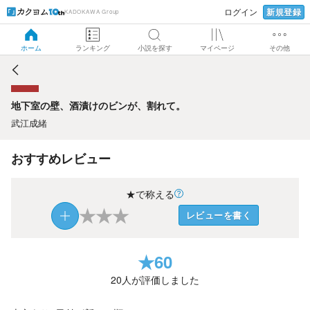
新規登録
ログイン
KADOKAWA Group
地下室の壁、酒漬けのビンが、割れて。
ホーム
ランキング
小説を探す
マイページ
その他
地下室の壁、酒漬けのビンが、割れて。
武江成緒
おすすめレビュー
★で称える
★
★
★
レビューを書く
★
60
20
人が評価しました