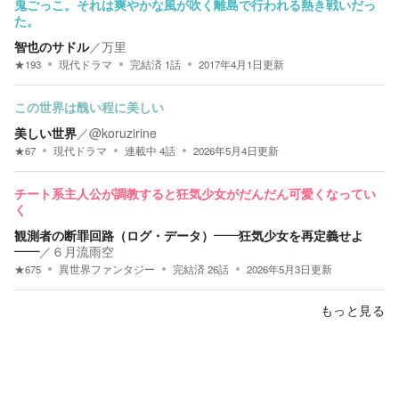
鬼ごっこ。それは爽やかな風が吹く離島で行われる熱き戦いだっ
た。
智也のサドル
／
万里
★
193
現代ドラマ
完結済
1
話
2017年4月1日
更新
この世界は醜い程に美しい
美しい世界
／
@koruzirine
★
67
現代ドラマ
連載中
4
話
2026年5月4日
更新
チート系主人公が調教すると狂気少女がだんだん可愛くなってい
く
観測者の断罪回路（ログ・データ）――狂気少女を再定義せよ
――
／
６月流雨空
★
675
異世界ファンタジー
完結済
26
話
2026年5月3日
更新
もっと見る