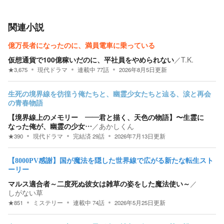
関連小説
億万長者になったのに、満員電車に乗っている
仮想通貨で100億稼いだのに、平社員をやめられない
／
T.K.
★
3,675
現代ドラマ
連載中
77
話
2026年8月5日
更新
生死の境界線を彷徨う俺たちと、幽霊少女たちと辿る、涙と再会
の青春物語
【境界線上のメモリー ——君と描く、天色の物語】〜生霊に
なった俺が、幽霊の少女…
／
あかしくん
★
390
現代ドラマ
完結済
29
話
2026年7月13日
更新
【8000PV感謝】国が魔法を隠した世界線で広がる新たな転生スト
ーリー
マルス適合者～二度死ぬ彼女は雑草の姿をした魔法使い～
／
しがない草
★
851
ミステリー
連載中
74
話
2026年5月25日
更新