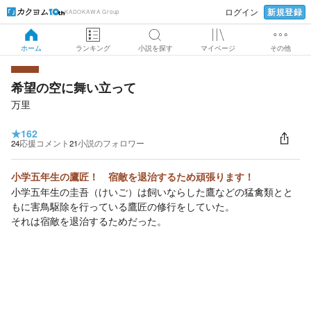
新規登録
ログイン
KADOKAWA Group
ホーム
ランキング
小説を探す
マイページ
その他
希望の空に舞い立って
万里
★
162
24
応援コメント
21
小説のフォロワー
小学五年生の鷹匠！ 宿敵を退治するため頑張ります！
小学五年生の圭吾（けいご）は飼いならした鷹などの猛禽類とと
もに害鳥駆除を行っている鷹匠の修行をしていた。
それは宿敵を退治するためだった。