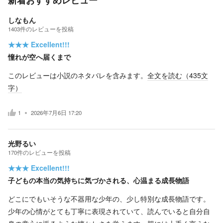
しなもん
1403
件の
レビューを投稿
★★★
Excellent!!!
憧れが空へ届くまで
このレビューは小説のネタバレを含みます。
全文を読む（
435
文
字）
1
2026年7月6日 17:20
光野るい
170
件の
レビューを投稿
★★★
Excellent!!!
子どもの本当の気持ちに気づかされる、心温まる成長物語
どこにでもいそうな不器用な少年の、少し特別な成長物語です。
少年の心情がとても丁寧に表現されていて、読んでいると自分自