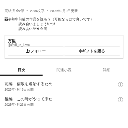
完結済
全
2
話
2,886
文字
2026年2月9日
更新
参加中
前後の作品を読もう（可能ならばで良いです）
読み合いましょう!(^^)!
読みあい💛🌟企画
万里
@Still_in_Love
フォロー
ギフトを贈る
目次
関連小説
詳細
目次
前編 宿敵を退治するため
2025年4月16日
公開
後編 この時がやって来た
2025年4月23日
公開