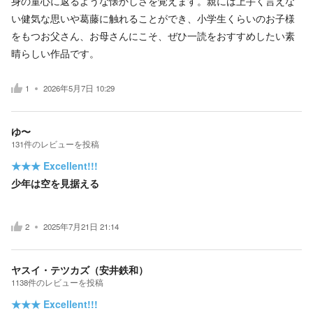
身の童心に返るような懐かしさを覚えます。親には上手く言えな
い健気な思いや葛藤に触れることができ、小学生くらいのお子様
をもつお父さん、お母さんにこそ、ぜひ一読をおすすめしたい素
晴らしい作品です。
1
2026年5月7日 10:29
ゆ〜
131
件の
レビューを投稿
★★★
Excellent!!!
少年は空を見据える
2
2025年7月21日 21:14
ヤスイ・テツカズ（安井鉄和）
1138
件の
レビューを投稿
★★★
Excellent!!!