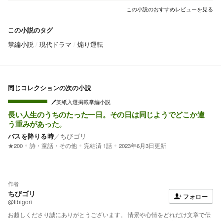
この小説のおすすめレビューを見る
この小説のタグ
掌編小説
現代ドラマ
煽り運転
同じコレクションの次の小説
🖊某紙入選掲載掌編小説
長い人生のうちのたった一日。その日は同じようでどこか違
う重みがあった。
バスを降りる時
／
ちびゴリ
★200
詩・童話・その他
完結済
1話
2023年6月3日更新
作者
ちびゴリ
フォロー
@tibigori
お越しくださり誠にありがとうございます。 情景や心情をどれだけ文章で伝