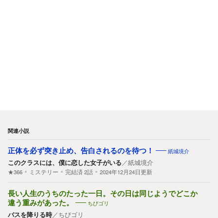
関連小説
正体を必ず突き止め、告白されるのを待つ！
紙城境介
このクラスには、僕に恋した女子がいる
／
紙城境介
★366
ミステリー
完結済
2
話
2024年12月24日更新
長い人生のうちのたった一日。その日は同じようでどこか
違う重みがあった。
ちびゴリ
バスを降りる時
／
ちびゴリ