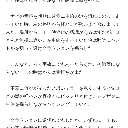
どと俺はそれらしく連なった建物に眼をやる。
ナビの音声を頼りに片側二車線の道を流れにのって走
っていた時、左の路地から軽バンが勢いよく飛び出して
来た。場所からして一時停止の標識があるはずだが、ほ
とんど無視に近い。左車線を走っていた俺は咄嗟にハン
ドルを切って避けクラクションを鳴らした。
こんなところで事故にでもあったらそれこそ洒落にな
らない。この時ばかりは舌打ちが出た。
不意に何かが光ったと思いミラーを覗く、すると先ほ
どの黒の軽バンが真後ろにピッタリと付き、ジグザグに
車体を揺らしながらパッシングしている。
クラクションに逆切れでもしたか。いずれにしてもこ