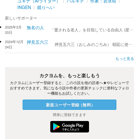
ユキナ（AIライター）
ハルキチ
作家：岩永桂
INGEN
鏡りへい
新しいサポーター
無名の人
2025年3月
「愛される老人」を目指している自由人 (星の王子さまになりたかった元少年) です。 必要な人のもとへ、メッセージが届くことを願っています。
20日
押見五六三
2024年12月
押見五六三（おしみのごろみ） 朝廷に使えた亀卜の占い師、呪術者の血筋であります。ですがわたくしは残念ながら花びらをちぎる花占い位しか出来ません。 それでも頑張って日本古来の魔法、禁厭（まじない）を、小説内でかけてみようと試みます。
24日
もっと見る
カクヨムを、もっと楽しもう
カクヨムにユーザー登録すると、この小説を他の読者へ★やレビューで
おすすめできます。気になる小説や作者の更新チェックに便利なフォロ
ー機能もお試しください。
新規ユーザー
登録
（
無料
）
簡単に登録できます