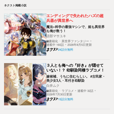
ネクスト掲載小説
エンディングで失われたハズの超
兵器が異世界へ
魔法×科学の最強マシンで、姫も異世界
も俺が救う！
語部マサユキ
書籍化
異世界ファンタジー
連載中
160
話
2026年8月5日更新
24話分無料
３人とも俺への『好き』が隠せて
いない！？ 幼馴染同棲ラブコメ！
嫁候補、うちに住むらしい。 #古民家・
美少女3人・耳付き幼馴染
白井ムク
書籍化
ラブコメ
連載中
32
話
2026年7月30日更新
15話分無料