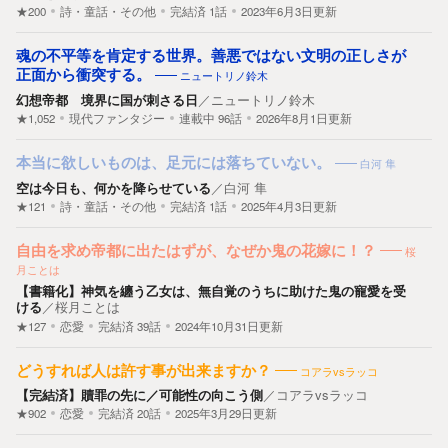
★200
詩・童話・その他
完結済
1
話
2023年6月3日更新
魂の不平等を肯定する世界。善悪ではない文明の正しさが
正面から衝突する。
ニュートリノ鈴木
幻想帝都 境界に国が刺さる日
／
ニュートリノ鈴木
★1,052
現代ファンタジー
連載中
96
話
2026年8月1日更新
本当に欲しいものは、足元には落ちていない。
白河 隼
空は今日も、何かを降らせている
／
白河 隼
★121
詩・童話・その他
完結済
1
話
2025年4月3日更新
自由を求め帝都に出たはずが、なぜか鬼の花嫁に！？
桜
月ことは
【書籍化】神気を纏う乙女は、無自覚のうちに助けた鬼の寵愛を受
ける
／
桜月ことは
★127
恋愛
完結済
39
話
2024年10月31日更新
どうすれば人は許す事が出来ますか？
コアラvsラッコ
【完結済】贖罪の先に／可能性の向こう側
／
コアラvsラッコ
★902
恋愛
完結済
20
話
2025年3月29日更新