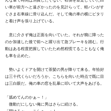
んな輩で時間は消費したくない。右側を並走していた白
い車が前方へと遠ざかったのを見計らって、軽バンがす
ぐさま右車線に滑り込んだ。そして俺の車の横にピタリ
と着け声を張り上げている。
意に介さず俺は正面を向いていた。それが癇に障った
のか加速した後で前へと躍り出て急ブレーキを踏む。行
動はある程度把握していたため然程慌てることもなく俺
も車を止めた。
勢いよくドアを開けて茶髪の男が降りて来る。年恰好
は三十代くらいだろうか。こちらを向いた時点で既に目
は三白眼だ。俺の車の窓を乱暴に叩いて大声をあげる。
「舐めてんのかぁ～！」
微動だにしない俺に男はさらに続ける。