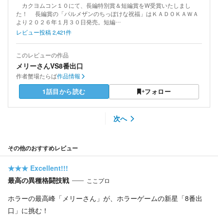
カクヨムコン１０にて、長編特別賞＆短編賞をW受賞いたしまし
た！ 長編賞の「パルメザンのちっぽけな祝福」はＫＡＤＯＫＡＷＡ
より２０２６年１月３０日発売。短編…
レビュー投稿
2,421
件
このレビューの作品
メリーさんVS8番出口
作者
蟹場たらば
作品情報
1話目から読む
フォロー
次へ
その他のおすすめレビュー
★★★
Excellent!!!
最高の異種格闘技戦
ここプロ
ホラーの最高峰「メリーさん」が、ホラーゲームの新星「8番出
口」に挑む！