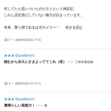
何してたら思いついたのだろうという神設定。
しかし設定負けしていない魅力が詰まっています。
本来、襲う側であるはずのメリー…
続きを読む
3
2024年9月8日 17:16
★★★
Excellent!!!
頼むから永久にさまよっててくれ（笑）
三奈木真沙緒
3
2024年9月1日 17:14
★★★
Excellent!!!
素晴らしい発想力！
瀞